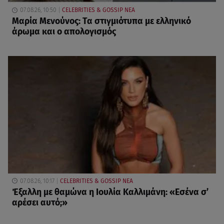
07.08.26, 10:50
CELEBRITIES & GOSSIP ΝΕΑ
Μαρία Μενούνος: Τα στιγμιότυπα με ελληνικό
άρωμα και ο απολογισμός
07.08.26, 10:17
CELEBRITIES & GOSSIP ΝΕΑ
Έξαλλη με θαμώνα η Ιουλία Καλλιμάνη: «Εσένα σ’
αρέσει αυτό;»