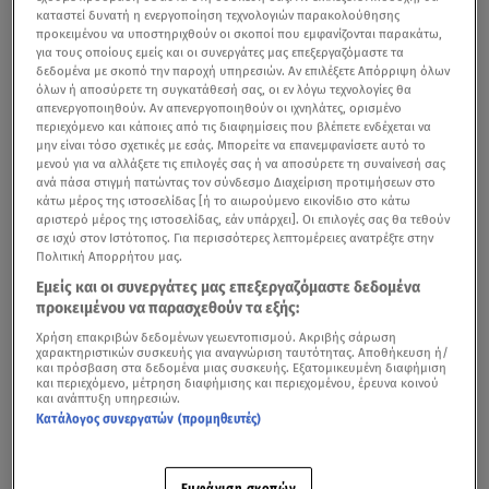
καταστεί δυνατή η ενεργοποίηση τεχνολογιών παρακολούθησης
προκειμένου να υποστηριχθούν οι σκοποί που εμφανίζονται παρακάτω,
για τους οποίους εμείς και οι συνεργάτες μας επεξεργαζόμαστε τα
δεδομένα με σκοπό την παροχή υπηρεσιών. Αν επιλέξετε Απόρριψη όλων
όλων ή αποσύρετε τη συγκατάθεσή σας, οι εν λόγω τεχνολογίες θα
απενεργοποιηθούν. Αν απενεργοποιηθούν οι ιχνηλάτες, ορισμένο
περιεχόμενο και κάποιες από τις διαφημίσεις που βλέπετε ενδέχεται να
μην είναι τόσο σχετικές με εσάς. Μπορείτε να επανεμφανίσετε αυτό το
μενού για να αλλάξετε τις επιλογές σας ή να αποσύρετε τη συναίνεσή σας
ανά πάσα στιγμή πατώντας τον σύνδεσμο Διαχείριση προτιμήσεων στο
κάτω μέρος της ιστοσελίδας [ή το αιωρούμενο εικονίδιο στο κάτω
αριστερό μέρος της ιστοσελίδας, εάν υπάρχει]. Οι επιλογές σας θα τεθούν
σε ισχύ στον Ιστότοπος. Για περισσότερες λεπτομέρειες ανατρέξτε στην
Πολιτική Απορρήτου μας.
Εμείς και οι συνεργάτες μας επεξεργαζόμαστε δεδομένα
Νέα συνέντευξη παραχώρησε στο Konilo Talks στο
προκειμένου να παρασχεθούν τα εξής:
Youtube η
Χριστίνα Μπόμπα
, με αφορμή το BeWell
Χρήση επακριβών δεδομένων γεωεντοπισμού. Ακριβής σάρωση
χαρακτηριστικών συσκευής για αναγνώριση ταυτότητας. Αποθήκευση ή/
Festival, το οποίο θα πραγματοποιηθεί σε λίγες
και πρόσβαση στα δεδομένα μιας συσκευής. Εξατομικευμένη διαφήμιση
εβδομάδες στο ΟΑΚΑ.
και περιεχόμενο, μέτρηση διαφήμισης και περιεχομένου, έρευνα κοινού
και ανάπτυξη υπηρεσιών.
Κατάλογος συνεργατών (προμηθευτές)
Mπόμπα: Απαθανάτισε τον Τανιμανίδη να παίζει με
Εμφάνιση σκοπών