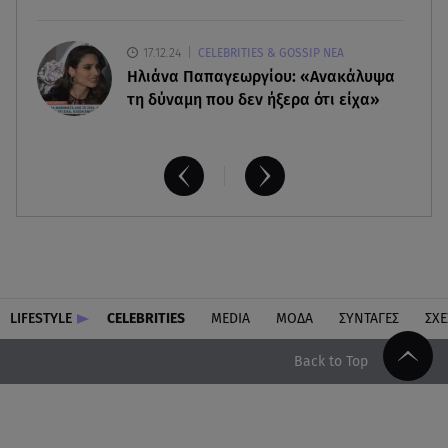
17.12.24
CELEBRITIES & GOSSIP ΝΕΑ
Ηλιάνα Παπαγεωργίου: «Ανακάλυψα
τη δύναμη που δεν ήξερα ότι είχα»
LIFESTYLE
CELEBRITIES
MEDIA
ΜΟΔΑ
ΣΥΝΤΑΓΕΣ
ΣΧΕ
Back to Top