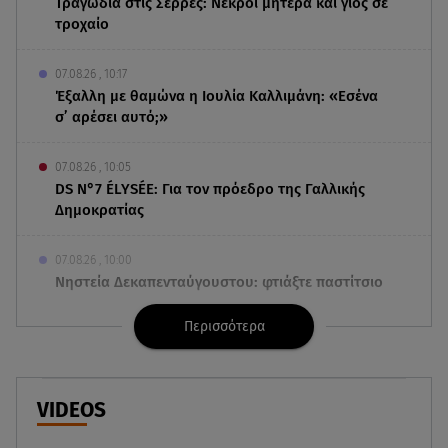
Τραγωδία στις Σέρρες: Νεκροί μητέρα και γιος σε
τροχαίο
07.08.26 , 10:17
Έξαλλη με θαμώνα η Ιουλία Καλλιμάνη: «Εσένα
σ’ αρέσει αυτό;»
07.08.26 , 10:05
DS N°7 ÉLYSÉE: Για τον πρόεδρο της Γαλλικής
Δημοκρατίας
07.08.26 , 10:00
Νηστεία Δεκαπενταύγουστου: φτιάξτε παστίτσιο
με κιμά μανιταριών
Περισσότερα
07.08.26 , 09:47
Κυψέλη: «Δεν μπορούσαμε να το πιστέψουμε»
VIDEOS
07.08.26 , 09:47
Πασίγνωστη influencer «έφυγε» από τη ζωή μετά