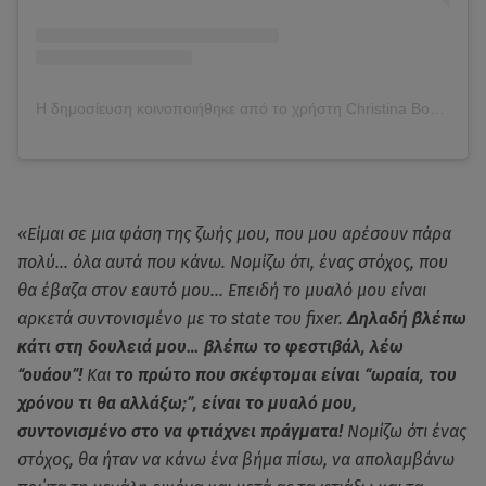
Η δημοσίευση κοινοποιήθηκε από το χρήστη Christina Bompa Tanimanides (@chrismpo)
«Είμαι σε μια φάση της ζωής μου, που μου αρέσουν πάρα
πολύ… όλα αυτά που κάνω. Νομίζω ότι, ένας στόχος, που
θα έβαζα στον εαυτό μου… Επειδή το μυαλό μου είναι
αρκετά συντονισμένο με το state του fixer.
Δηλαδή βλέπω
κάτι στη δουλειά μου… βλέπω το φεστιβάλ, λέω
“ουάου”!
Και
το πρώτο που σκέφτομαι είναι “ωραία, του
χρόνου τι θα αλλάξω;”, είναι το μυαλό μου,
συντονισμένο στο να φτιάχνει πράγματα!
Νομίζω ότι ένας
στόχος, θα ήταν να κάνω ένα βήμα πίσω, να απολαμβάνω