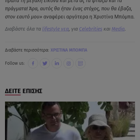
πρώτα τη μεγάλη εικόνα και μετά ας τα φτιάξω και τα
πράγματα! Άρα, αυτός θα ήταν ένας στόχος, που θα έβαζα,
στον εαυτό μου»
αναφέρει αργότερα η Χριστίνα Μπόμπα.
Διαβάστε όλα τα
lifestyle νεα
, για
Celebrities
και
Media
.
Διαβάστε περισσότερα:
ΧΡΙΣΤΙΝΑ ΜΠΟΜΠΑ
Follow us:
ΔΕΙΤΕ ΕΠΙΣΗΣ