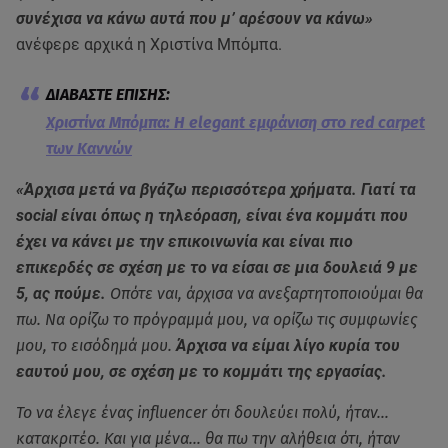
συνέχισα να κάνω αυτά που μ’ αρέσουν να κάνω»
ανέφερε αρχικά η Χριστίνα Μπόμπα.
Χριστίνα Μπόμπα: Η elegant εμφάνιση στο red carpet
των Καννών
«Άρχισα μετά να βγάζω περισσότερα χρήματα. Γιατί τα
social είναι όπως η τηλεόραση, είναι ένα κομμάτι που
έχει να κάνει με την επικοινωνία και είναι πιο
επικερδές σε σχέση με το να είσαι σε μια δουλειά 9 με
5, ας πούμε.
Οπότε ναι, άρχισα να ανεξαρτητοποιούμαι θα
πω. Να ορίζω το πρόγραμμά μου, να ορίζω τις συμφωνίες
μου, το εισόδημά μου.
Άρχισα να είμαι λίγο κυρία του
εαυτού μου, σε σχέση με το κομμάτι της εργασίας.
Το να έλεγε ένας influencer ότι δουλεύει πολύ, ήταν…
κατακριτέο. Και για μένα… θα πω την αλήθεια ότι, ήταν