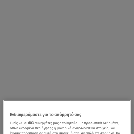
Ενδιαφερόμαστε για το απόρρητό σας
Εμείς και οι
603
συνεργάτες μας αποθηκεύουμε προσωπικά δεδομένα,
όπως δεδομένα περιήγησης ή μοναδικά αναγνωριστικά στοιχεία, και
έχουμε πρόσβαση σε αυτά στη συσκευή σας. Αν επιλέξετε Αποδοχή, θα