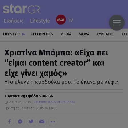
Ειδήσεις
Lifestyle
LIFESTYLE
CELEBRITIES
MEDIA
ΜΟΔΑ
ΣΥΝΤΑΓΕΣ
ΣΧΕ
Χριστίνα Μπόμπα: «Είχα πει
“είμαι content creator” και
είχε γίνει χαμός»
«Το έλεγε η καρδούλα μου. Το έκανα με κέφι»
Συντακτική Ομάδα
STAR.GR
20.05.26, 09:06
CELEBRITIES & GOSSIP ΝΕΑ
Πρώτη Δημοσίευση: 20.05.26, 09:06