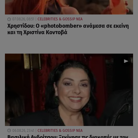
07.08.26, 08:51
CELEBRITIES & GOSSIP ΝΕΑ
Χρηστίδου: Ο «photobomber» ανάμεσα σε εκείνη
και τη Χριστίνα Κοντοβά
06.08.26, 23:41
CELEBRITIES & GOSSIP ΝΕΑ
Βασιλική Ανδρίτσου: Ξεκίνησε τις διακοπές με τον