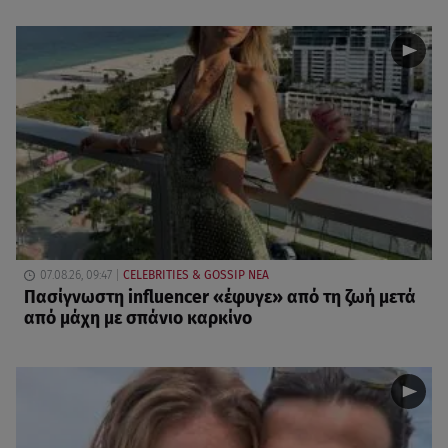
07.08.26, 09:47
CELEBRITIES & GOSSIP ΝΕΑ
Πασίγνωστη influencer «έφυγε» από τη ζωή μετά
από μάχη με σπάνιο καρκίνο