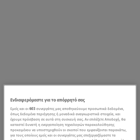
Ενδιαφερόμαστε για το απόρρητό σας
Εμείς και οι
603
συνεργάτες μας αποθηκεύουμε προσωπικά δεδομένα,
όπως δεδομένα περιήγησης ή μοναδικά αναγνωριστικά στοιχεία, και
έχουμε πρόσβαση σε αυτά στη συσκευή σας. Αν επιλέξετε Αποδοχή, θα
καταστεί δυνατή η ενεργοποίηση τεχνολογιών παρακολούθησης
προκειμένου να υποστηριχθούν οι σκοποί που εμφανίζονται παρακάτω,
για τους οποίους εμείς και οι συνεργάτες μας επεξεργαζόμαστε τα