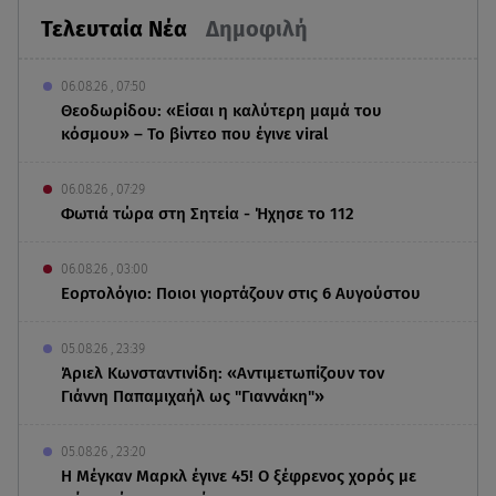
Τελευταία Νέα
Δημοφιλή
06.08.26 , 07:50
Θεοδωρίδου: «Είσαι η καλύτερη μαμά του
κόσμου» – Το βίντεο που έγινε viral
06.08.26 , 07:29
Φωτιά τώρα στη Σητεία - Ήχησε το 112
06.08.26 , 03:00
Εορτολόγιο: Ποιοι γιορτάζουν στις 6 Αυγούστου
05.08.26 , 23:39
Άριελ Κωνσταντινίδη: «Αντιμετωπίζουν τον
Γιάννη Παπαμιχαήλ ως "Γιαννάκη"»
05.08.26 , 23:20
Η Μέγκαν Μαρκλ έγινε 45! Ο ξέφρενος χορός με