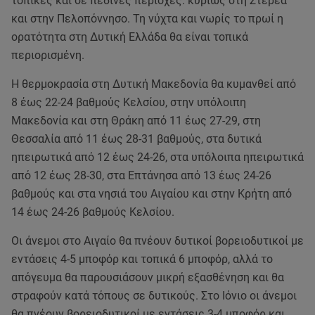
τοπικές και σε πεδινές περιοχές. κυρίως στη Στερεά
και στην Πελοπόννησο. Τη νύχτα και νωρίς το πρωί η
ορατότητα στη Δυτική Ελλάδα θα είναι τοπικά
περιορισμένη.
Η θερμοκρασία στη Δυτική Μακεδονία θα κυμανθεί από
8 έως 22-24 βαθμούς Κελσίου, στην υπόλοιπη
Μακεδονία και στη Θράκη από 11 έως 27-29, στη
Θεσσαλία από 11 έως 28-31 βαθμούς, στα δυτικά
ηπειρωτικά από 12 έως 24-26, στα υπόλοιπα ηπειρωτικά
από 12 έως 28-30, στα Επτάνησα από 13 έως 24-26
βαθμούς και στα νησιά του Αιγαίου και στην Κρήτη από
14 έως 24-26 βαθμούς Κελσίου.
Οι άνεμοι στο Αιγαίο θα πνέουν δυτικοί βορειοδυτικοί με
εντάσεις 4-5 μποφόρ και τοπικά 6 μποφόρ, αλλά το
απόγευμα θα παρουσιάσουν μικρή εξασθένηση και θα
στραφούν κατά τόπους σε δυτικούς. Στο Ιόνιο οι άνεμοι
θα πνέουν βορειοδυτικοί με εντάσεις 3-4 μποφόρ και