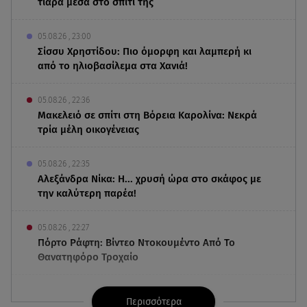
τιάρα μέσα στο σπίτι της
05.08.26 , 23:00
Σίσσυ Χρηστίδου: Πιο όμορφη και λαμπερή κι
από το ηλιοβασίλεμα στα Χανιά!
05.08.26 , 22:36
Μακελειό σε σπίτι στη Βόρεια Καρολίνα: Νεκρά
τρία μέλη οικογένειας
05.08.26 , 22:35
Αλεξάνδρα Νίκα: Η... χρυσή ώρα στο σκάφος με
την καλύτερη παρέα!
05.08.26 , 22:27
Πόρτο Ράφτη: Bίντεο Ντοκουμέντο Από Το
Θανατηφόρο Τροχαίο
05.08.26 , 22:19
Περισσότερα
Σαμοθράκη: «Μαμά νόμιζες ότι δε θα σε