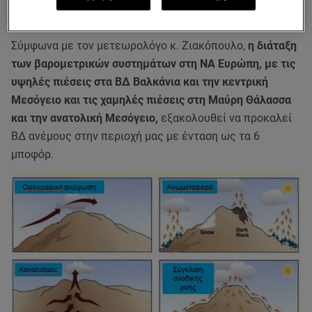
εποχή επίπεδα, στους 28 βαθμούς Κελσίου.
Σύμφωνα με τον μετεωρολόγο κ. Ζιακόπουλο,
η διάταξη
των βαρομετρικών συστημάτων στη ΝΑ Ευρώπη, με τις
υψηλές πιέσεις στα ΒΔ Βαλκάνια και την κεντρική
Μεσόγειο και τις χαμηλές πιέσεις στη Μαύρη Θάλασσα
και την ανατολική Μεσόγειο,
εξακολουθεί να προκαλεί
ΒΔ ανέμους στην περιοχή μας με ένταση ως τα 6
μποφόρ.