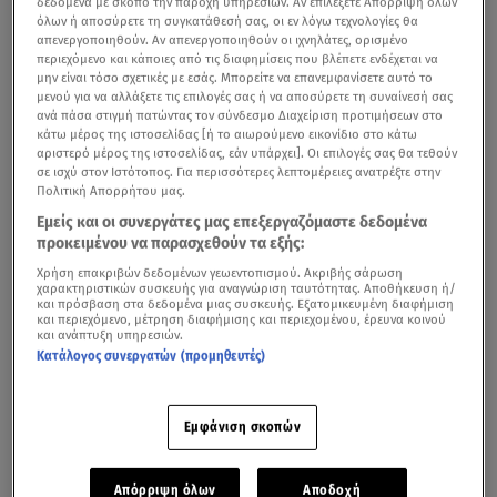
δεδομένα με σκοπό την παροχή υπηρεσιών. Αν επιλέξετε Απόρριψη όλων
όλων ή αποσύρετε τη συγκατάθεσή σας, οι εν λόγω τεχνολογίες θα
απενεργοποιηθούν. Αν απενεργοποιηθούν οι ιχνηλάτες, ορισμένο
περιεχόμενο και κάποιες από τις διαφημίσεις που βλέπετε ενδέχεται να
μην είναι τόσο σχετικές με εσάς. Μπορείτε να επανεμφανίσετε αυτό το
μενού για να αλλάξετε τις επιλογές σας ή να αποσύρετε τη συναίνεσή σας
ανά πάσα στιγμή πατώντας τον σύνδεσμο Διαχείριση προτιμήσεων στο
κάτω μέρος της ιστοσελίδας [ή το αιωρούμενο εικονίδιο στο κάτω
αριστερό μέρος της ιστοσελίδας, εάν υπάρχει]. Οι επιλογές σας θα τεθούν
σε ισχύ στον Ιστότοπος. Για περισσότερες λεπτομέρειες ανατρέξτε στην
Πολιτική Απορρήτου μας.
Ψυχρές αέριες μάζες θα εισβάλουν στη χώρα από
Εμείς και οι συνεργάτες μας επεξεργαζόμαστε δεδομένα
σήμερα, Πέμπτη, φέρνοντας
βροχές
και
καταιγίδες
σε
προκειμένου να παρασχεθούν τα εξής:
πολλές περιοχές της χώρας.
Χρήση επακριβών δεδομένων γεωεντοπισμού. Ακριβής σάρωση
χαρακτηριστικών συσκευής για αναγνώριση ταυτότητας. Αποθήκευση ή/
Δείτε καθημερινά την πρόγνωση του καιρού από το Star,
και πρόσβαση στα δεδομένα μιας συσκευής. Εξατομικευμένη διαφήμιση
και περιεχόμενο, μέτρηση διαφήμισης και περιεχομένου, έρευνα κοινού
σύμφωνα με την Εθνική Μετεωρολογική Υπηρεσία (ΕΜΥ)
και ανάπτυξη υπηρεσιών.
Κατάλογος συνεργατών (προμηθευτές)
Όπως αναφέρει σε ανάρτησή του ο μετεωρολόγος
Δημήτρης Ζιακόπουλος,
τα φαινόμενα θα είναι
Εμφάνιση σκοπών
εντονότερα στην Ανατολική Μακεδονία, τη Θράκη, την
κεντροδυτική Στερεά Ελλάδα και την Πελοπόννησο,
με
Απόρριψη όλων
Αποδοχή
τη θερμοκρασία όμως να μένει σε φυσιολογικά για την