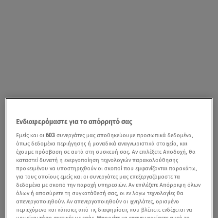
Ενδιαφερόμαστε για το απόρρητό σας
Εμείς και οι
603
συνεργάτες μας αποθηκεύουμε προσωπικά δεδομένα,
όπως δεδομένα περιήγησης ή μοναδικά αναγνωριστικά στοιχεία, και
έχουμε πρόσβαση σε αυτά στη συσκευή σας. Αν επιλέξετε Αποδοχή, θα
καταστεί δυνατή η ενεργοποίηση τεχνολογιών παρακολούθησης
προκειμένου να υποστηριχθούν οι σκοποί που εμφανίζονται παρακάτω,
για τους οποίους εμείς και οι συνεργάτες μας επεξεργαζόμαστε τα
δεδομένα με σκοπό την παροχή υπηρεσιών. Αν επιλέξετε Απόρριψη όλων
όλων ή αποσύρετε τη συγκατάθεσή σας, οι εν λόγω τεχνολογίες θα
απενεργοποιηθούν. Αν απενεργοποιηθούν οι ιχνηλάτες, ορισμένο
περιεχόμενο και κάποιες από τις διαφημίσεις που βλέπετε ενδέχεται να
μην είναι τόσο σχετικές με εσάς. Μπορείτε να επανεμφανίσετε αυτό το