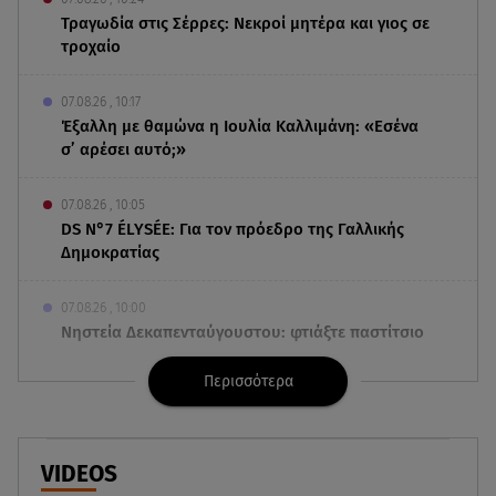
Τραγωδία στις Σέρρες: Νεκροί μητέρα και γιος σε
τροχαίο
07.08.26 , 10:17
Έξαλλη με θαμώνα η Ιουλία Καλλιμάνη: «Εσένα
σ’ αρέσει αυτό;»
07.08.26 , 10:05
DS N°7 ÉLYSÉE: Για τον πρόεδρο της Γαλλικής
Δημοκρατίας
07.08.26 , 10:00
Νηστεία Δεκαπενταύγουστου: φτιάξτε παστίτσιο
με κιμά μανιταριών
Περισσότερα
07.08.26 , 09:47
Κυψέλη: «Δεν μπορούσαμε να το πιστέψουμε»
VIDEOS
07.08.26 , 09:47