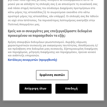
μενού για να αλλάξετε τις επιλογές σας ή να αποσύρετε τη συναίνεσή σας
ανά πάσα στιγμή πατώντας τον σύνδεσμο Διαχείριση προτιμήσεων στο
κάτω μέρος της ιστοσελίδας [ή το αιωρούμενο εικονίδιο στο κάτω
αριστερό μέρος της ιστοσελίδας, εάν υπάρχει]. Οι επιλογές σας θα τεθούν
σε ισχύ στον Ιστότοπος. Για περισσότερες λεπτομέρειες ανατρέξτε στην
Πολιτική Απορρήτου μας.
Εμείς και οι συνεργάτες μας επεξεργαζόμαστε δεδομένα
προκειμένου να παρασχεθούν τα εξής:
Χρήση επακριβών δεδομένων γεωεντοπισμού. Ακριβής σάρωση
χαρακτηριστικών συσκευής για αναγνώριση ταυτότητας. Αποθήκευση ή/
και πρόσβαση στα δεδομένα μιας συσκευής. Εξατομικευμένη διαφήμιση
και περιεχόμενο, μέτρηση διαφήμισης και περιεχομένου, έρευνα κοινού
και ανάπτυξη υπηρεσιών.
Κατάλογος συνεργατών (προμηθευτές)
Εμφάνιση σκοπών
Απόρριψη όλων
Αποδοχή