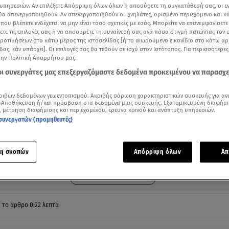
υπηρεσιών. Αν επιλέξετε Απόρριψη όλων όλων ή αποσύρετε τη συγκατάθεσή σας, οι ε
 θα απενεργοποιηθούν. Αν απενεργοποιηθούν οι ιχνηλάτες, ορισμένο περιεχόμενο και κά
 που βλέπετε ενδέχεται να μην είναι τόσο σχετικές με εσάς. Μπορείτε να επανεμφανίσετ
ξετε τις επιλογές σας ή να αποσύρετε τη συναίνεσή σας ανά πάσα στιγμή πατώντας τον
προτιμήσεων στο κάτω μέρος της ιστοσελίδας [ή το αιωρούμενο εικονίδιο στο κάτω α
δας, εάν υπάρχει]. Οι επιλογές σας θα τεθούν σε ισχύ στον Ιστότοπος. Για περισσότερε
την Πολιτική Απορρήτου μας.
 οι συνεργάτες μας επεξεργαζόμαστε δεδομένα προκειμένου να παρασχ
ριβών δεδομένων γεωεντοπισμού. Ακριβής σάρωση χαρακτηριστικών συσκευής για αν
 Αποθήκευση ή/και πρόσβαση στα δεδομένα μιας συσκευής. Εξατομικευμένη διαφήμι
, μέτρηση διαφήμισης και περιεχομένου, έρευνα κοινού και ανάπτυξη υπηρεσιών.
συνεργατών (προμηθευτές)
ότερα άρθρα μας στην αναζήτηση σας
.gr στις επιλογές σας
Δείτε περισσότερα άρθρα μας στα αποτελέσματα αναζήτησης
η σκοπών
Απόρριψη όλων
Απ
Add star.gr on Google
ε το άρθρο
0:22
λεπτά