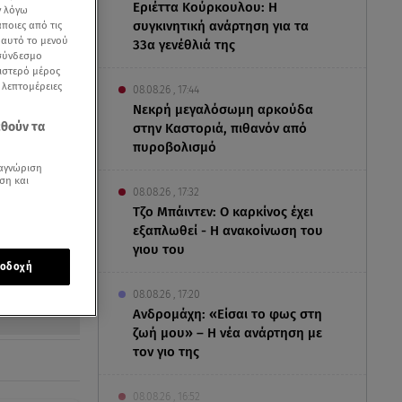
Εριέττα Κούρκουλου: Η
ν λόγω
συγκινητική ανάρτηση για τα
ποιες από τις
ε αυτό το μενού
33α γενέθλιά της
 σύνδεσμο
ριστερό μέρος
ς λεπτομέρειες
08.08.26 , 17:44
Νεκρή μεγαλόσωμη αρκούδα
εθούν τα
στην Καστοριά, πιθανόν από
πυροβολισμό
αγνώριση
ση και
08.08.26 , 17:32
Τζο Μπάιντεν: Ο καρκίνος έχει
εξαπλωθεί - Η ανακοίνωση του
γιου του
οδοχή
08.08.26 , 17:20
Ανδρομάχη: «Είσαι το φως στη
ζωή μου» – Η νέα ανάρτηση με
τον γιο της
08.08.26 , 16:52