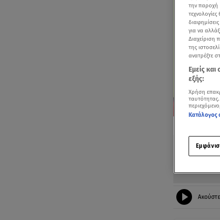
την παροχή 
τεχνολογίες
διαφημίσεις
για να αλλά
Διαχείριση 
της ιστοσελί
ανατρέξτε σ
Εμείς και
εξής:
Χρήση επακ
ταυτότητας.
περιεχόμενο
Κατάλογος 
Δείτε περισσ
Πρόσθηκη star
Εμφάνισ
Ακούστ