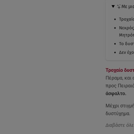
Με μι
Τροχαί
Νεκρός
Μητρό
Το δυσ
Δεν έχο
Τροχαίο δυσ
Πέραμα, και
προς Πειραι
άσφαλτο.
Μέχρι στιγμή
δυστύχημα.
Διαβάστε όλε