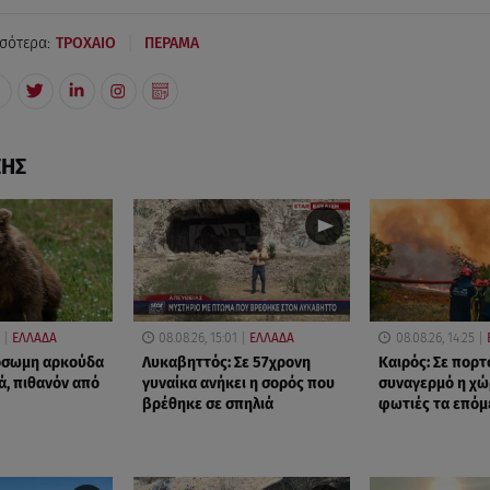
|
σότερα:
ΤΡΟΧΑΙΟ
ΠΕΡΑΜΑ
ΣΗΣ
ΕΛΛΑΔΑ
08.08.26, 15:01
ΕΛΛΑΔΑ
08.08.26, 14:25
όσωμη αρκούδα
Λυκαβηττός: Σε 57χρονη
Καιρός: Σε πορτ
ά, πιθανόν από
γυναίκα ανήκει η σορός που
συναγερμό η χώ
βρέθηκε σε σπηλιά
φωτιές τα επόμ