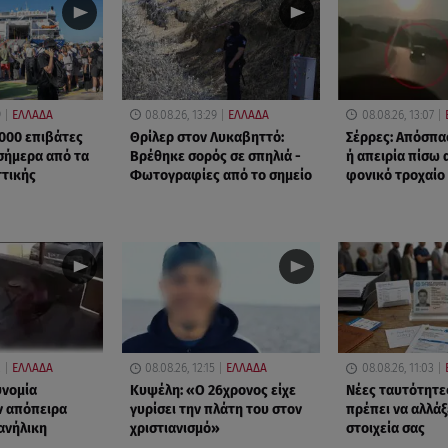
9
ΕΛΛΑΔΑ
08.08.26, 13:29
ΕΛΛΑΔΑ
08.08.26, 13:07
000 επιβάτες
Θρίλερ στον Λυκαβηττό:
Σέρρες: Απόσπ
σήμερα από τα
Βρέθηκε σορός σε σπηλιά -
ή απειρία πίσω 
ττικής
Φωτογραφίες από το σημείο
φονικό τροχαίο
2
ΕΛΛΑΔΑ
08.08.26, 12:15
ΕΛΛΑΔΑ
08.08.26, 11:03
υνομία
Κυψέλη: «Ο 26χρονος είχε
Νέες ταυτότητε
ν απόπειρα
γυρίσει την πλάτη του στον
πρέπει να αλλάξ
 ανήλικη
χριστιανισμό»
στοιχεία σας