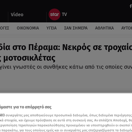
Video
ΛΟΓΕΣ
ΟΙΚΟΝΟΜΙΑ
ΥΓΕΙΑ
ΣΑΝ ΣΗΜΕΡΑ
ΑΘΛΗΤΙΚΑ
ΑΥΤΟ
ία στο Πέραμα: Νεκρός σε τροχαί
 μοτοσικλέτας
γίνει γνωστές οι συνθήκες κάτω από τις οποίες συ
μαστε για το απόρρητό σας
603
συνεργάτες μας αποθηκεύουμε προσωπικά δεδομένα, όπως δεδομένα περιήγησης
κά στοιχεία, και έχουμε πρόσβαση σε αυτά στη συσκευή σας. Αν επιλέξετε Αποδοχή, θ
νεργοποίηση τεχνολογιών παρακολούθησης προκειμένου να υποστηριχθούν οι σκοποί
ι παρακάτω, για τους οποίους εμείς και οι συνεργάτες μας επεξεργαζόμαστε τα δεδομέ