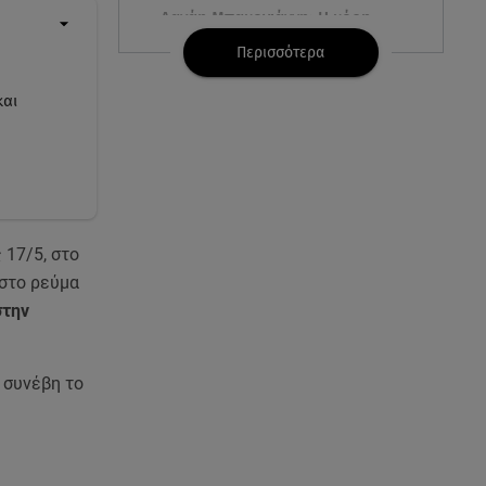
Δανάη Μπακογιάννη: Η κόρη
του Κώστα Μπακογιάννη έκανε
Περισσότερα
πανελλήνιο ρεκόρ
και
08.08.26 , 16:45
Πένθος για τον Λιονέλ Μέσι -
Πέθανε ο πατέρας του Χόρχε
στα 68 του χρόνια
08.08.26 , 16:07
 17/5, στο
Ευγενία Σαμαρά: Διακοπάρει με
 στο ρεύμα
τον Νίκο Μουτσινά - Πού
στην
βρίσκονται;
08.08.26 , 16:00
 συνέβη το
Back to black: η διαχρονική αξία
του μαύρου στην καλοκαιρινή
γκαρνταρόμπα