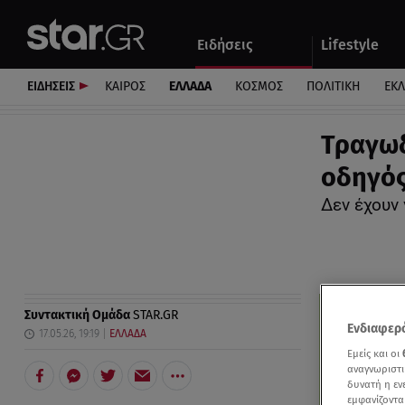
Αθλητικά
Quiz
Ειδήσεις
Lifestyle
Αυτοκίνητο
ΕΙΔΗΣΕΙΣ
ΚΑΙΡΟΣ
ΕΛΛΑΔΑ
ΚΟΣΜΟΣ
ΠΟΛΙΤΙΚΗ
ΕΚ
Τραγωδ
οδηγός
Δεν έχουν 
Συντακτική Ομάδα
STAR.GR
Ενδιαφερό
17.05.26, 19:19
ΕΛΛΑΔΑ
Εμείς και οι
αναγνωριστι
δυνατή η ε
εμφανίζοντα