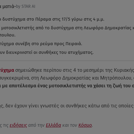
α ματιά
-
by STAR AI
ο δυστύχημα στο Πέραμα στις 17/5 γύρω στις 4 μ.μ.
 μοτοσικλετιστής από το δυστύχημα στη Λεωφόρο Δημοκρατίας 
πουλου.
τύχημα συνέβη στο ρεύμα προς Πειραιά.
υν διευκρινιστεί οι συνθήκες του ατυχήματος.
τύχημα
σημειώθηκε περίπου στις 4 το μεσημέρι της Κυριακής
 συγκεκριμένα, στη Λεωφόρο Δημοκρατίας και Μητρόπουλου,
ά
με αποτέλεσμα ένας μοτοσικλετιστής να χάσει τη ζωή του 
ς, δεν έχουν γίνει γνωστές οι συνθήκες κάτω από τις οποίες
ς τις
ειδήσεις
από την
Ελλάδα
και τον
Κόσμο
.