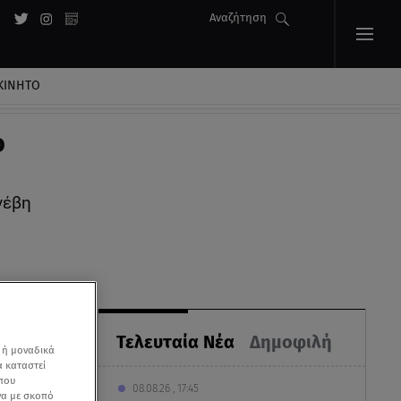
Αναζήτηση
ΚΙΝΗΤΟ
ο
νέβη
Τελευταία Νέα
Δημοφιλή
 ή μοναδικά
α καταστεί
 που
08.08.26 , 17:45
να με σκοπό