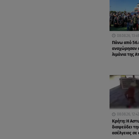
08.08.26, 13:4
Πάνω από 56.
αναχώρησαν 
λιμάνια της Α
08.08.26, 12:4
Κρήτη: Η Αστ
διαψεύδει τη
ασέλγειας σε