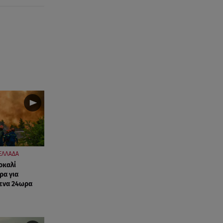
08.08.26 , 15:20
Δούκισσα Νομικού: Από τη
Μύκονο «πετάχτηκε» στη
Γαλλική Πολυνησία!
08.08.26 , 15:01
Λυκαβηττός: Σε 57χρονη
γυναίκα ανήκει η σορός που
βρέθηκε σε σπηλιά
08.08.26 , 14:50
Κατερίνα Καινούργιου: Η Πάρος
και το cool φορμάκι της
κορούλας της!
ΕΛΛΑΔΑ
οκαλί
08.08.26 , 14:25
ρα για
Καιρός: Σε πορτοκαλί
ενα 24ωρα
συναγερμό η χώρα για φωτιές
τα επόμενα 24ωρα