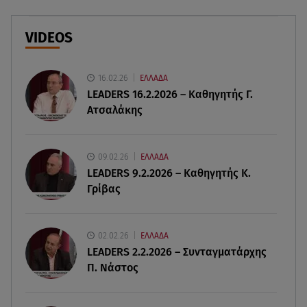
Συμφωνία Ιράν – Ομάν για τα Στενά του Ορμούζ
VIDEOS
06.08.26 , 17:12
Μαρία Κορινθίου: «Έχω πατήσει φρένο» -
Δηλώνει χορτασμένη και μπουχτισμένη!
16.02.26
ΕΛΛΑΔΑ
LEADERS 16.2.2026 – Καθηγητής Γ.
Ατσαλάκης
06.08.26 , 16:57
Άνω Λιόσια: Πήγε να κλέψει καλώδια, έπαθε
ηλεκτροπληξία και πέθανε
09.02.26
ΕΛΛΑΔΑ
LEADERS 9.2.2026 – Καθηγητής Κ.
06.08.26 , 16:50
Γρίβας
Οι έξι πιο επικίνδυνες εβδομάδες του έτους για
δασικές πυρκαγιές
02.02.26
ΕΛΛΑΔΑ
06.08.26 , 16:25
LEADERS 2.2.2026 – Συνταγματάρχης
Μικαέλα Κάσαρη: Έτοιμη για το Miss World
Π. Νάστος
06.08.26 , 16:17
Έλληνας ηθοποιός: «Δεν πιστεύω στον Θεό. Είναι