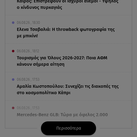
Καιρός: Επιστρέφουν οι ισχυροί άνεμοι - Υψηλός
ο κίνδυνος πυρκαγιάς
06.08.26 , 18:30
Ελενα Τσαβαλιά: Η throwback φωτογραφία της
με μπικίνι!
06.08.26 , 18:12
Τουρισμός για Όλους 2026-2027: Ποια ΑΦΜ
κάνουν σήμερα αίτηση
06.08.26 , 17:53
Αμαλία Κωστοπούλου: Συνεχίζει τις διακοπές της
στο κοσμοπολίτικο Κάπρι
06.08.26 , 17:53
Mercedes-Benz GLB: Τώρα με όφελος 2.000
ευρώ
Περισσότερα
06.08.26 , 17:43