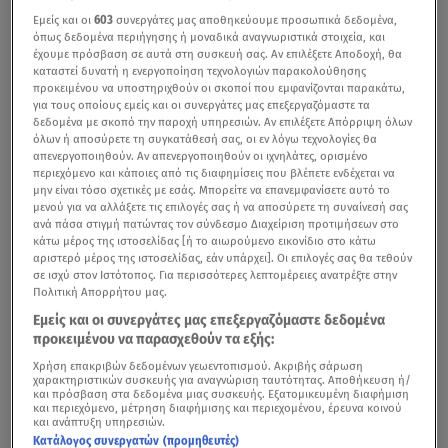
Εμείς και οι
603
συνεργάτες μας αποθηκεύουμε προσωπικά δεδομένα,
όπως δεδομένα περιήγησης ή μοναδικά αναγνωριστικά στοιχεία, και
έχουμε πρόσβαση σε αυτά στη συσκευή σας. Αν επιλέξετε Αποδοχή, θα
καταστεί δυνατή η ενεργοποίηση τεχνολογιών παρακολούθησης
προκειμένου να υποστηριχθούν οι σκοποί που εμφανίζονται παρακάτω,
για τους οποίους εμείς και οι συνεργάτες μας επεξεργαζόμαστε τα
δεδομένα με σκοπό την παροχή υπηρεσιών. Αν επιλέξετε Απόρριψη όλων
όλων ή αποσύρετε τη συγκατάθεσή σας, οι εν λόγω τεχνολογίες θα
απενεργοποιηθούν. Αν απενεργοποιηθούν οι ιχνηλάτες, ορισμένο
περιεχόμενο και κάποιες από τις διαφημίσεις που βλέπετε ενδέχεται να
μην είναι τόσο σχετικές με εσάς. Μπορείτε να επανεμφανίσετε αυτό το
μενού για να αλλάξετε τις επιλογές σας ή να αποσύρετε τη συναίνεσή σας
ανά πάσα στιγμή πατώντας τον σύνδεσμο Διαχείριση προτιμήσεων στο
κάτω μέρος της ιστοσελίδας [ή το αιωρούμενο εικονίδιο στο κάτω
αριστερό μέρος της ιστοσελίδας, εάν υπάρχει]. Οι επιλογές σας θα τεθούν
σε ισχύ στον Ιστότοπος. Για περισσότερες λεπτομέρειες ανατρέξτε στην
Πολιτική Απορρήτου μας.
Εμείς και οι συνεργάτες μας επεξεργαζόμαστε δεδομένα
προκειμένου να παρασχεθούν τα εξής:
Χρήση επακριβών δεδομένων γεωεντοπισμού. Ακριβής σάρωση
χαρακτηριστικών συσκευής για αναγνώριση ταυτότητας. Αποθήκευση ή/
και πρόσβαση στα δεδομένα μιας συσκευής. Εξατομικευμένη διαφήμιση
και περιεχόμενο, μέτρηση διαφήμισης και περιεχομένου, έρευνα κοινού
και ανάπτυξη υπηρεσιών.
Κατάλογος συνεργατών (προμηθευτές)