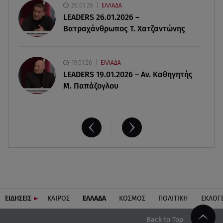
26.01.26
ΕΛΛΑΔΑ
δημιούργημα του ανθρώπου»
LEADERS 26.01.2026 –
Βατραχάνθρωπος Τ. Χατζαντώνης
19.01.26
ΕΛΛΑΔΑ
LEADERS 19.01.2026 – Αν. Καθηγητής
Μ. Παπάζογλου
ΕΙΔΗΣΕΙΣ
ΚΑΙΡΟΣ
ΕΛΛΑΔΑ
ΚΟΣΜΟΣ
ΠΟΛΙΤΙΚΗ
ΕΚΛΟΓ
Back to Top