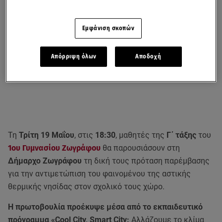
Εμφάνιση σκοπών
Απόρριψη όλων
Αποδοχή
Τη
Τρίτη 19 Μαΐου
, στις
18:30
, μαθητές της
Γ΄ τάξης
του
1ου Γυμνασίου Ζωγράφου
θα παρουσιάσουν στη
Δήμαρχο Ζωγράφου
τη δική τους πρόταση παρέμβασης
για την αντιμετώπιση του φαινομένου της αστικής
θερμικής νησίδας στον σχολικό τους χώρο.
Η πρωτοβουλία προέκυψε μέσα από το εκπαιδευτικό
πρόγραμμα «Cool City, Smart City:
Αλλάζουμε το κλίμα