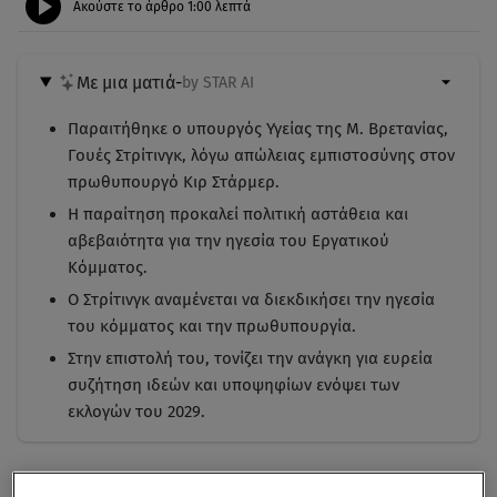
Ακούστε το άρθρο
1:00
λεπτά
Με μια ματιά
-
by STAR AI
Παραιτήθηκε ο υπουργός Υγείας της Μ. Βρετανίας,
Γουές Στρίτινγκ, λόγω απώλειας εμπιστοσύνης στον
πρωθυπουργό Κιρ Στάρμερ.
Η παραίτηση προκαλεί πολιτική αστάθεια και
αβεβαιότητα για την ηγεσία του Εργατικού
Κόμματος.
Ο Στρίτινγκ αναμένεται να διεκδικήσει την ηγεσία
του κόμματος και την πρωθυπουργία.
Στην επιστολή του, τονίζει την ανάγκη για ευρεία
συζήτηση ιδεών και υποψηφίων ενόψει των
εκλογών του 2029.