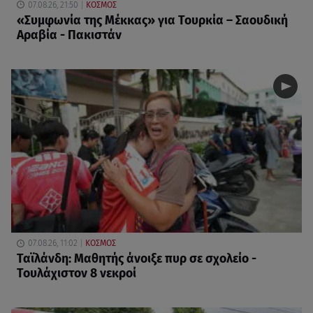
07.08.26, 21:50
ΚΟΣΜΟΣ
«Συμφωνία της Μέκκας» για Τουρκία – Σαουδική
Αραβία - Πακιστάν
07.08.26, 11:02
ΚΟΣΜΟΣ
Ταϊλάνδη: Μαθητής άνοιξε πυρ σε σχολείο -
Τουλάχιστον 8 νεκροί