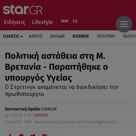
Ειδήσεις
Lifestyle
ΕΙΔΗΣΕΙΣ
ΚΑΙΡΟΣ
ΕΛΛΑΔΑ
ΚΟΣΜΟΣ
ΠΟΛΙΤΙΚΗ
ΕΚΛΟΓ
Πολιτική αστάθεια στη Μ.
Βρετανία - Παραιτήθηκε ο
υπουργός Υγείας
Ο Στρίτινγκ αναμένεται να διεκδικήσει την
πρωθυπουργία
Συντακτική Ομάδα
STAR.GR
14.05.26, 17:00
ΚΟΣΜΟΣ
Πηγή: ΑΠΕ - ΜΠΕ / Φωτογραφίες εξωφύλλου AP (Kirsty Wigglesworth)