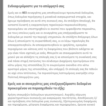
Ενδιαφερόμαστε για το απόρρητό σας
Εμείς και οι
603
συνεργάτες μας αποθηκεύουμε προσωπικά δεδομένα,
όπως δεδομένα περιήγησης ή μοναδικά αναγνωριστικά στοιχεία, και
έχουμε πρόσβαση σε αυτά στη συσκευή σας. Αν επιλέξετε Αποδοχή, θα
καταστεί δυνατή η ενεργοποίηση τεχνολογιών παρακολούθησης
προκειμένου να υποστηριχθούν οι σκοποί που εμφανίζονται παρακάτω,
για τους οποίους εμείς και οι συνεργάτες μας επεξεργαζόμαστε τα
δεδομένα με σκοπό την παροχή υπηρεσιών. Αν επιλέξετε Απόρριψη όλων
όλων ή αποσύρετε τη συγκατάθεσή σας, οι εν λόγω τεχνολογίες θα
απενεργοποιηθούν. Αν απενεργοποιηθούν οι ιχνηλάτες, ορισμένο
περιεχόμενο και κάποιες από τις διαφημίσεις που βλέπετε ενδέχεται να
μην είναι τόσο σχετικές με εσάς. Μπορείτε να επανεμφανίσετε αυτό το
μενού για να αλλάξετε τις επιλογές σας ή να αποσύρετε τη συναίνεσή σας
ανά πάσα στιγμή πατώντας τον σύνδεσμο Διαχείριση προτιμήσεων στο
κάτω μέρος της ιστοσελίδας [ή το αιωρούμενο εικονίδιο στο κάτω
αριστερό μέρος της ιστοσελίδας, εάν υπάρχει]. Οι επιλογές σας θα τεθούν
σε ισχύ στον Ιστότοπος. Για περισσότερες λεπτομέρειες ανατρέξτε στην
Πολιτική Απορρήτου μας.
Εμείς και οι συνεργάτες μας επεξεργαζόμαστε δεδομένα
προκειμένου να παρασχεθούν τα εξής:
Χρήση επακριβών δεδομένων γεωεντοπισμού. Ακριβής σάρωση
χαρακτηριστικών συσκευής για αναγνώριση ταυτότητας. Αποθήκευση ή/
και πρόσβαση στα δεδομένα μιας συσκευής. Εξατομικευμένη διαφήμιση
και περιεχόμενο, μέτρηση διαφήμισης και περιεχομένου, έρευνα κοινού