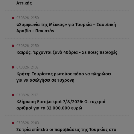
Αττικής
07.08.26 , 21:50
«Συμφωνία της Μέκκας» για Τουρκία – Σαουδική
Αραβία - Πακιστάν
07.08.26 , 21:50
Καιρός: Έρχονται ξανά 40άρια - Σε ποιες περιοχές
07.08.26 , 21:32
Κρήτη: Τουρίστας ρωτούσε πόσο να πληρώσει
για να ασελγήσει σε 10χρονη
07.08.26 , 21:17
Κλήρωση Eurojackpot 7/8/2026: Οι τυχεροί
αριθμοί για τα 32.000.000 ευρώ
07.08.26 , 21:03
Σε τρία επίπεδα οι παραβιάσεις της Τουρκίας στο