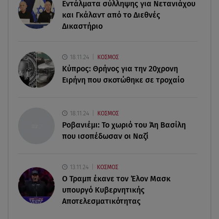
Συντάξεις Σεπτεμβρίου: Πότε θα μπουν τα
Εντάλματα σύλληψης για Νετανιάχου
χρήματα στους λογαριασμούς
και Γκάλαντ από το Διεθνές
Δικαστήριο
07.08.26 , 18:45
Φωτιά στο Στεφάνι Κορίνθου: Μήνυμα από το 112
- Σηκώθηκαν εναέρια μέσα
18.11.24
ΚΟΣΜΟΣ
Κύπρος: Θρήνος για την 20χρονη
Ειρήνη που σκοτώθηκε σε τροχαίο
07.08.26 , 18:34
Έξοδος Αυγούστου: Στο 100% η πληρότητα για
Κυκλάδες
18.11.24
ΚΟΣΜΟΣ
Ροβανιέμι: Το χωριό του Άη Βασίλη
που ισοπέδωσαν οι Ναζί
13.11.24
ΚΟΣΜΟΣ
O Τραμπ έκανε τον Έλον Μασκ
υπουργό Κυβερνητικής
Αποτελεσματικότητας