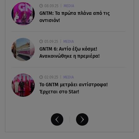
09.08.26 , 22:14
08.09.25
MEDIA
Απίστευτη απάτη με «μαϊμού αστυνομικούς» - Το
GNTM: Τα πρώτα πλάνα από τις
κόλπο με το 100
οντισιόν!
09.08.26 , 21:24
Πέθανε ο σπουδαίος ηθοποιός Νίκος
05.09.25
MEDIA
Καλογερόπουλος
GNTM 6: Αντίο έξω κόσμε!
Ανακοινώθηκε η πρεμιέρα!
02.09.25
MEDIA
Το GNTM μετράει αντίστροφα!
Έρχεται στο Star!