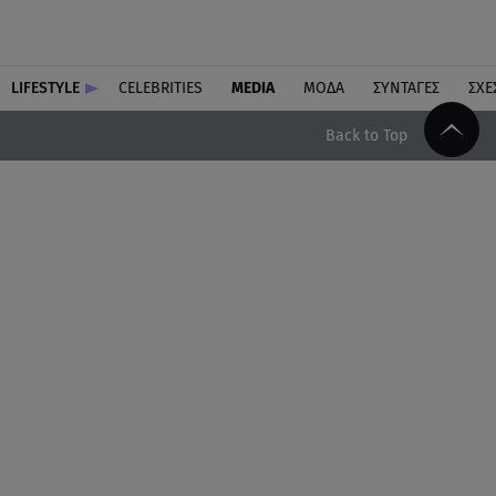
LIFESTYLE
CELEBRITIES
MEDIA
ΜΟΔΑ
ΣΥΝΤΑΓΕΣ
ΣΧΕ
Back to Top