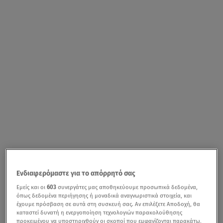
Ενδιαφερόμαστε για το απόρρητό σας
Εμείς και οι
603
συνεργάτες μας αποθηκεύουμε προσωπικά δεδομένα,
όπως δεδομένα περιήγησης ή μοναδικά αναγνωριστικά στοιχεία, και
έχουμε πρόσβαση σε αυτά στη συσκευή σας. Αν επιλέξετε Αποδοχή, θα
καταστεί δυνατή η ενεργοποίηση τεχνολογιών παρακολούθησης
προκειμένου να υποστηριχθούν οι σκοποί που εμφανίζονται παρακάτω,