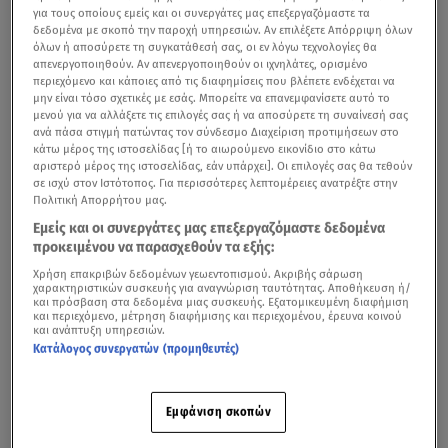
για τους οποίους εμείς και οι συνεργάτες μας επεξεργαζόμαστε τα
δεδομένα με σκοπό την παροχή υπηρεσιών. Αν επιλέξετε Απόρριψη όλων
όλων ή αποσύρετε τη συγκατάθεσή σας, οι εν λόγω τεχνολογίες θα
απενεργοποιηθούν. Αν απενεργοποιηθούν οι ιχνηλάτες, ορισμένο
περιεχόμενο και κάποιες από τις διαφημίσεις που βλέπετε ενδέχεται να
μην είναι τόσο σχετικές με εσάς. Μπορείτε να επανεμφανίσετε αυτό το
μενού για να αλλάξετε τις επιλογές σας ή να αποσύρετε τη συναίνεσή σας
ανά πάσα στιγμή πατώντας τον σύνδεσμο Διαχείριση προτιμήσεων στο
κάτω μέρος της ιστοσελίδας [ή το αιωρούμενο εικονίδιο στο κάτω
αριστερό μέρος της ιστοσελίδας, εάν υπάρχει]. Οι επιλογές σας θα τεθούν
σε ισχύ στον Ιστότοπος. Για περισσότερες λεπτομέρειες ανατρέξτε στην
Πολιτική Απορρήτου μας.
Εμείς και οι συνεργάτες μας επεξεργαζόμαστε δεδομένα
προκειμένου να παρασχεθούν τα εξής:
Χρήση επακριβών δεδομένων γεωεντοπισμού. Ακριβής σάρωση
χαρακτηριστικών συσκευής για αναγνώριση ταυτότητας. Αποθήκευση ή/
και πρόσβαση στα δεδομένα μιας συσκευής. Εξατομικευμένη διαφήμιση
και περιεχόμενο, μέτρηση διαφήμισης και περιεχομένου, έρευνα κοινού
και ανάπτυξη υπηρεσιών.
Κατάλογος συνεργατών (προμηθευτές)
Εμφάνιση σκοπών