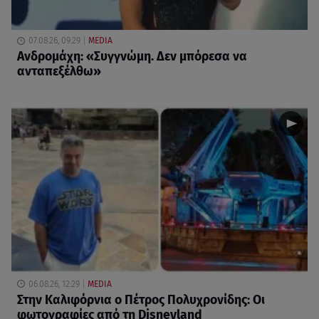
07.08.26, 09:29
MEDIA
Ανδρομάχη: «Συγγνώμη. Δεν μπόρεσα να
ανταπεξέλθω»
06.08.26, 12:29
MEDIA
Στην Καλιφόρνια ο Πέτρος Πολυχρονίδης: Οι
φωτογραφίες από τη Disneyland