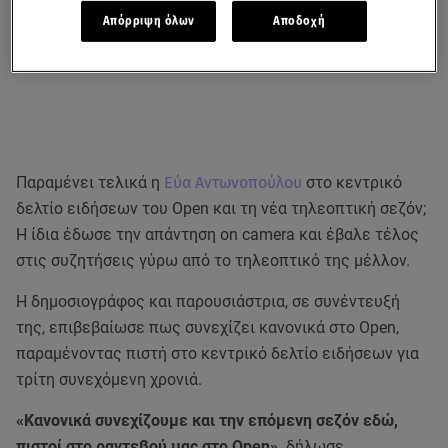
Απόρριψη όλων
Αποδοχή
Παραμένει τελικά η
Εύα Αντωνοπούλου
στο κεντρικό
δελτίο ειδήσεων του Open και τη νέα τηλεοπτική σεζόν;
Η ίδια έδωσε την απάντηση on camera και έβαλε τέλος
στις συζητήσεις γύρω από το τηλεοπτικό της μέλλον.
Η δημοσιογράφος και παρουσιάστρια, σε συνέντευξή
της, επιβεβαίωσε πως συνεχίζει κανονικά στο Open,
παραμένοντας πιστή στο κεντρικό δελτίο ειδήσεων για
τρίτη συνεχόμενη χρονιά.
«Κανονικά συνεχίζουμε και την επόμενη σεζόν εδώ,
πιστοί στο ραντεβού μας στο Open»,
δήλωσε