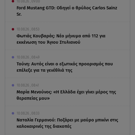
10.08.26 , 09:00
Ford Mustang GTD: Οδηγεί ο θρύλος Carlos Sainz
Sr.
10.08.26 , 08:53
Φωτιάς Κουβαράς: Νέο μήνυμα από 112 για
εκκένωση του Άγιου Στυλιανού
10.08.26 , 08:49
Τούνη: Αυτός είναι ο εξωτικός προορισμός που
επέλεξε για τα γενέθλιά της
10.08.26 , 08:41
Μαρία Μενούνος: «Η Ελλάδα έχει γίνει μέρος της
θεραπείας μου»
10.08.26 , 08:33
Ναταλία Γερμανού: Ποζάρει με μαύρο μπικίνι στις
καλοκαιρινές της διακοπές