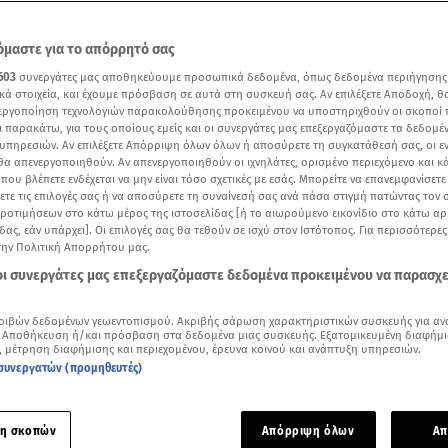
μαστε για το απόρρητό σας
603
συνεργάτες μας αποθηκεύουμε προσωπικά δεδομένα, όπως δεδομένα περιήγησης
κά στοιχεία, και έχουμε πρόσβαση σε αυτά στη συσκευή σας. Αν επιλέξετε Αποδοχή, θ
νεργοποίηση τεχνολογιών παρακολούθησης προκειμένου να υποστηριχθούν οι σκοποί
ι παρακάτω, για τους οποίους εμείς και οι συνεργάτες μας επεξεργαζόμαστε τα δεδομέ
υπηρεσιών. Αν επιλέξετε Απόρριψη όλων όλων ή αποσύρετε τη συγκατάθεσή σας, οι ε
 θα απενεργοποιηθούν. Αν απενεργοποιηθούν οι ιχνηλάτες, ορισμένο περιεχόμενο και κά
 που βλέπετε ενδέχεται να μην είναι τόσο σχετικές με εσάς. Μπορείτε να επανεμφανίσετ
ξετε τις επιλογές σας ή να αποσύρετε τη συναίνεσή σας ανά πάσα στιγμή πατώντας τον
προτιμήσεων στο κάτω μέρος της ιστοσελίδας [ή το αιωρούμενο εικονίδιο στο κάτω α
δας, εάν υπάρχει]. Οι επιλογές σας θα τεθούν σε ισχύ στον Ιστότοπος. Για περισσότερε
την Πολιτική Απορρήτου μας.
Δείτε περισσότερα άρθρα μας στα αποτελέσματα αναζήτησης
 οι συνεργάτες μας επεξεργαζόμαστε δεδομένα προκειμένου να παρασχ
Add star.gr on Google
ριβών δεδομένων γεωεντοπισμού. Ακριβής σάρωση χαρακτηριστικών συσκευής για αν
 Αποθήκευση ή/και πρόσβαση στα δεδομένα μιας συσκευής. Εξατομικευμένη διαφήμι
, μέτρηση διαφήμισης και περιεχομένου, έρευνα κοινού και ανάπτυξη υπηρεσιών.
ε το άρθρο
3:13
λεπτά
συνεργατών (προμηθευτές)
συνέχιση αλλά και περαιτέρω κλιμάκωσης των κινητοποιήσε
η σκοπών
Απόρριψη όλων
Απ
ηνοτρόφοι, αλιείς και μελισσοκόμοι που συμμετείχαν στη σημ