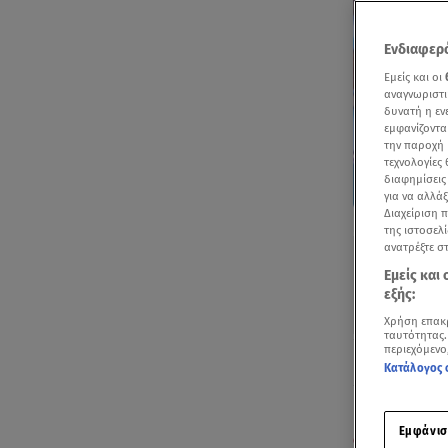
Ενδιαφερό
Εμείς και οι
αναγνωριστι
δυνατή η ε
εμφανίζοντα
την παροχή 
τεχνολογίες
διαφημίσεις
για να αλλά
Διαχείριση 
της ιστοσελί
ανατρέξτε σ
Εμείς και
εξής:
Χρήση επακ
ταυτότητας.
περιεχόμενο
Ακούστ
Κατάλογος 
Μήνυμα για 
Εμφάνισ
αγρότες
, κτ