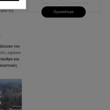
αναρτήσεις της με animal print
(σε πάνω
μπικίνι!
από τις
Περισσότερα
08.08.26 , 13:49
Πάνω από 56.000 επιβάτες
αναχώρησαν σήμερα από τα
»
λιμάνια της Αττικής
άλεσαν τον
08.08.26 , 13:29
ότι, εφόσον
Θρίλερ στον Λυκαβηττό:
ύπαιθρο και
Βρέθηκε σορός σε σπηλιά -
Φωτογραφίες από το σημείο
σιαστικές
08.08.26 , 13:11
ΑΜΜΟΣ - Η πρώτη ανάγνωση
(αναλόγιο) στο θέατρο Άβατον
08.08.26 , 13:07
Σέρρες: Απόσπαση προσοχής ή