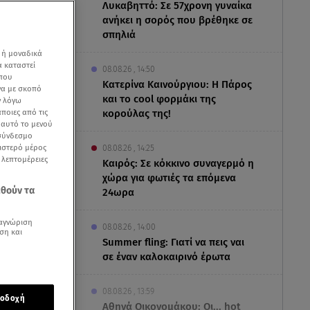
Λυκαβηττό: Σε 57χρονη γυναίκα
ανήκει η σορός που βρέθηκε σε
σπηλιά
 ή μοναδικά
α καταστεί
08.08.26 , 14:50
 που
Κατερίνα Καινούργιου: Η Πάρος
να με σκοπό
και το cool φορμάκι της
ν λόγω
ποιες από τις
κορούλας της!
ε αυτό το μενού
 σύνδεσμο
ριστερό μέρος
08.08.26 , 14:25
ς λεπτομέρειες
Καιρός: Σε κόκκινο συναγερμό η
χώρα για φωτιές τα επόμενα
εθούν τα
24ωρα
αγνώριση
08.08.26 , 14:00
ση και
Summer fling: Γιατί να πεις ναι
σε έναν καλοκαιρινό έρωτα
ων έστειλαν
08.08.26 , 13:59
οδοχή
ερινή
Αθηνά Οικονομάκου: Οι... hot