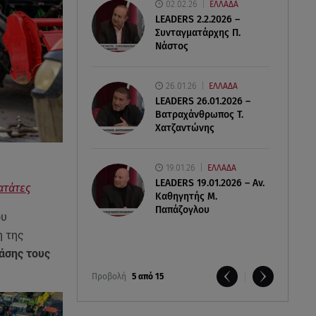
02.02.26
ΕΛΛΑΔΑ
LEADERS 2.2.2026 –
Συνταγματάρχης Π.
Νάστος
26.01.26
ΕΛΛΑΔΑ
LEADERS 26.01.2026 –
Βατραχάνθρωπος Τ.
Χατζαντώνης
19.01.26
ΕΛΛΑΔΑ
LEADERS 19.01.2026 – Αν.
ατάτες
Καθηγητής Μ.
Παπάζογλου
ου
η της
άσης τους
Προβολή
5 από 15