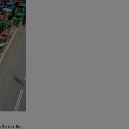
βε ότι θα