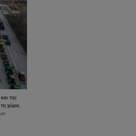
απειρία πίσω από το φονικό
τροχαίο
08.08.26 , 13:06
MG Motor Greece:
«Απογειώνεται» στο Athens
Flying Week 2026
08.08.26 , 12:42
Κρήτη: Η Αστυνομία διαψεύδει
την απόπειρα ασέλγειας σε
ανήλικη
08.08.26 , 12:30
και της
Πρωταγωνίστρια της Λάμψης:
«Στο θέατρο με σνόμπαραν
 τη χώρα,
πάρα πολύ»
των
08.08.26 , 12:15
Κυψέλη: «Ο 26χρονος είχε