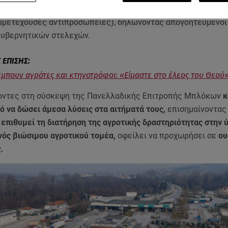
 Πανελλαδικής Επιτροπής Μπλόκων στον Λευκώνα Σερρών 
υμμετέχουσες αντιπροσωπείες), δηλώνοντας απογοητευμένοι 
κυβερνητικών στελεχών.
μπουν αγρότες και κτηνοτρόφοι: «Είμαστε στο έλεος του Θεού
οντες στη σύσκεψη της Πανελλαδικής Επιτροπής Μπλόκων
κ
 να δώσει άμεσα λύσεις στα αιτήματά τους,
επισημαίνοντας 
επιθυμεί τη διατήρηση της αγροτικής δραστηριότητας στην 
ενός βιώσιμου αγροτικού τομέα,
οφείλει να προχωρήσει σε
ου
.