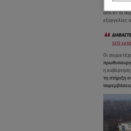
σύσκεψη της
από 61 οι σ
εξαγγελίες 
SOS εκπέ
Οι συμμετέχ
πρωθυπουργό
η κυβέρνηση
τη στήριξη 
παρεμβάσεις