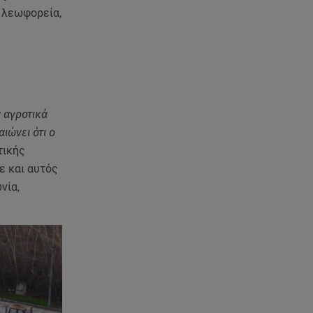
ά λεωφορεία,
α αγροτικά
ιώνει ότι ο
τικής
ε και αυτός
νία,