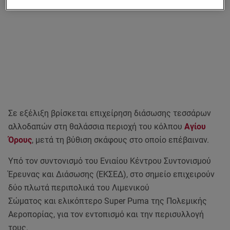
Σε εξέλιξη βρίσκεται επιχείρηση διάσωσης τεσσάρων
αλλοδαπών στη θαλάσσια περιοχή του κόλπου
Αγίου
Όρους
, μετά τη βύθιση σκάφους στο οποίο επέβαιναν.
Υπό τον συντονισμό του Ενιαίου Κέντρου Συντονισμού
Έρευνας και Διάσωσης (ΕΚΣΕΔ), στο σημείο επιχειρούν
δύο πλωτά περιπολικά του Λιμενικού
Σώματος και ελικόπτερο Super Puma της Πολεμικής
Αεροπορίας, για τον εντοπισμό και την περισυλλογή
τους.