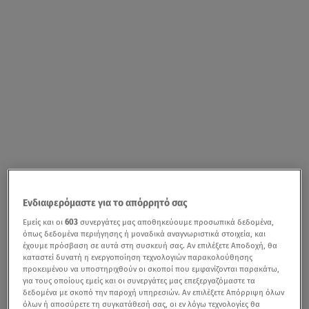
Ενδιαφερόμαστε για το απόρρητό σας
Εμείς και οι
603
συνεργάτες μας αποθηκεύουμε προσωπικά δεδομένα,
όπως δεδομένα περιήγησης ή μοναδικά αναγνωριστικά στοιχεία, και
έχουμε πρόσβαση σε αυτά στη συσκευή σας. Αν επιλέξετε Αποδοχή, θα
καταστεί δυνατή η ενεργοποίηση τεχνολογιών παρακολούθησης
προκειμένου να υποστηριχθούν οι σκοποί που εμφανίζονται παρακάτω,
για τους οποίους εμείς και οι συνεργάτες μας επεξεργαζόμαστε τα
δεδομένα με σκοπό την παροχή υπηρεσιών. Αν επιλέξετε Απόρριψη όλων
όλων ή αποσύρετε τη συγκατάθεσή σας, οι εν λόγω τεχνολογίες θα