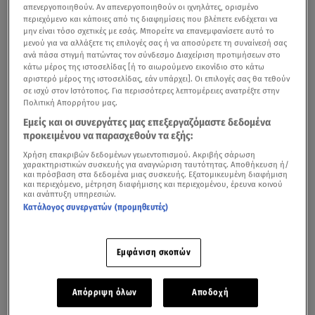
απενεργοποιηθούν. Αν απενεργοποιηθούν οι ιχνηλάτες, ορισμένο
περιεχόμενο και κάποιες από τις διαφημίσεις που βλέπετε ενδέχεται να
μην είναι τόσο σχετικές με εσάς. Μπορείτε να επανεμφανίσετε αυτό το
μενού για να αλλάξετε τις επιλογές σας ή να αποσύρετε τη συναίνεσή σας
ανά πάσα στιγμή πατώντας τον σύνδεσμο Διαχείριση προτιμήσεων στο
κάτω μέρος της ιστοσελίδας [ή το αιωρούμενο εικονίδιο στο κάτω
αριστερό μέρος της ιστοσελίδας, εάν υπάρχει]. Οι επιλογές σας θα τεθούν
σε ισχύ στον Ιστότοπος. Για περισσότερες λεπτομέρειες ανατρέξτε στην
Πολιτική Απορρήτου μας.
Εμείς και οι συνεργάτες μας επεξεργαζόμαστε δεδομένα
προκειμένου να παρασχεθούν τα εξής:
Χρήση επακριβών δεδομένων γεωεντοπισμού. Ακριβής σάρωση
χαρακτηριστικών συσκευής για αναγνώριση ταυτότητας. Αποθήκευση ή/
και πρόσβαση στα δεδομένα μιας συσκευής. Εξατομικευμένη διαφήμιση
και περιεχόμενο, μέτρηση διαφήμισης και περιεχομένου, έρευνα κοινού
και ανάπτυξη υπηρεσιών.
Κατάλογος συνεργατών (προμηθευτές)
Εμφάνιση σκοπών
Απόρριψη όλων
Αποδοχή