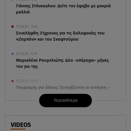
Γιάννης Στάνκογλου: Δείτε τον έφηβο με μακριά
μαλλιά
07.08.26 , 13:04
Συνελήφθη 31χρονος για τις δολοφονίες του
«Ζαμπόν» και του Σκαφτούρου
07.08.26 , 12:51
Μαριαλένα Ρουμελιώτη: Δύο -υπέροχοι- μήνες
τον γιο της
07.08.26 , 12:35
Τουρισμός για όλους: Συνεχίζονται οι αιτήσεις –
Ποιοι κάνουν σήμερα
Περισσότερα
07.08.26 , 12:07
Marfin: Προθεσμία για να απολογηθεί πήρε η
46χρονη
VIDEOS