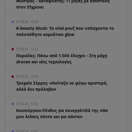
Μυστράς - καταψύκτης: 11 μήνες με αναστολή
στον 55χρονο
07.08.26 , 14:00
K-beauty blush: Τα viral ρουζ που υπόσχονται το
πολυπόθητο κορεάτικο glow
07.08.26 , 13:42
Παραλίες: Πάνω από 1.500 έλεγχοι - Στη μάχη
drones και νέες τεχνολογίες
07.08.26 , 13:36
Τροχαίο Σέρρες: «Κοίταξα να φύγω αριστερά,
αλλά δεν πρόλαβα»
07.08.26 , 13:33
Καινούργιου:Πένθος για συνεργάτιδά της «Θα
μου λείπεις πάντα και για πάντα»
07.08.26 , 13:16