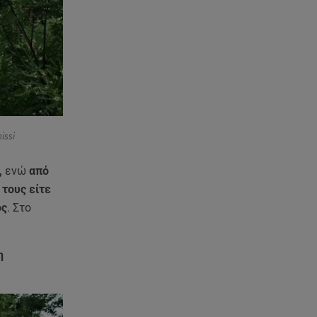
έχασα όλα»
07.08.26 , 16:03
Καιρός: Έρχονται ξανά 40άρια -
Σε ποιες περιοχές
07.08.26 , 16:00
Ανακάλυψε ξανά τη δύναμή
σου: μην σε τρομάζει η μυϊκή
issi
απώλεια
,
ενώ
από
07.08.26 , 15:24
 τους είτε
Ιωάννα Τούνη - Δημήτρης
ός
. Στο
Σπυριδωνίδης: Η throwback
φωτογραφία από την Ίμπιζα
η
07.08.26 , 15:21
Toyota C-HR: Δέκα χρόνια
ξεχωριστής καινοτομίας και
επιτυχίας