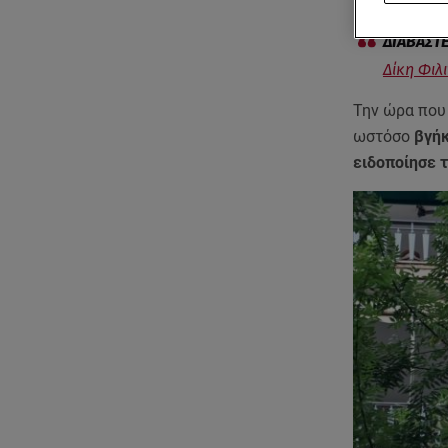
Δίκη Φιλ
Την ώρα που
ωστόσο
βγήκ
ειδοποίησε τ