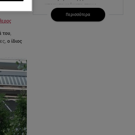
μπουν τα χρήματα στους
λογαριασμούς
Περισσότερα
θερος
07.08.26 , 18:45
Φωτιά στο Στεφάνι Κορίνθου:
ά του
,
Μήνυμα από το 112 -
ες,
ο ίδιος
Σηκώθηκαν εναέρια μέσα
07.08.26 , 18:34
Έξοδος Αυγούστου: Στο 100% η
πληρότητα για Κυκλάδες
07.08.26 , 17:44
Παιδικοί σταθμοί: Πότε βγαίνουν
τα προσωρινά αποτελέσματα
07.08.26 , 17:13
Τροχαίο Σέρρες: «Έχασα τη
σύζυγο και το παιδί μου. Τα