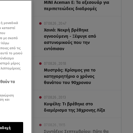
MINI Aceman E: Τα αξεσουάρ για
περιπετειώδεις διαδρομές
 ή μοναδικά
07.08.26 , 20:47
α καταστεί
Χανιά: Νεκρή βρέθηκε
 που
αγνοούμενη - Ξέφυγε από
να με σκοπό
αστυνομικούς που την
ν λόγω
ποιες από τις
εντόπισαν
ε αυτό το μενού
 σύνδεσμο
ριστερό μέρος
07.08.26 , 20:18
ς λεπτομέρειες
Μυστράς: Κρίσιμος για το
κατηγορητήριο ο χρόνος
εθούν τα
θανάτου του 90χρονου
αγνώριση
07.08.26 , 20:13
ση και
Κυψέλη: Tι βρέθηκε στο
διαμέρισμα της 38χρονης Λίζα
 του
Πέτρου
07.08.26 , 19:15
οδοχή
Συντάξεις Σεπτεμβρίου: Πότε θα