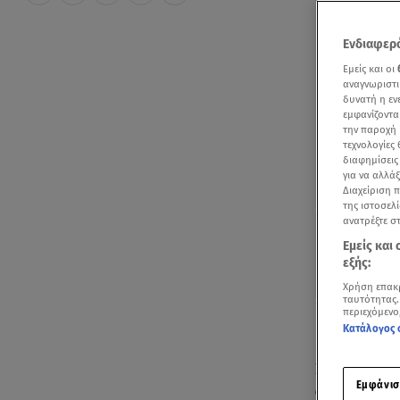
Ενδιαφερό
Εμείς και οι
αναγνωριστι
δυνατή η ε
εμφανίζοντα
την παροχή 
τεχνολογίες
διαφημίσεις
για να αλλά
Διαχείριση 
της ιστοσελί
ανατρέξτε σ
Εμείς και
εξής:
Χρήση επακ
ταυτότητας.
περιεχόμενο
Ακούστ
Κατάλογος 
Στις φλόγες 
Εμφάνισ
Φιλιππίδη
, 