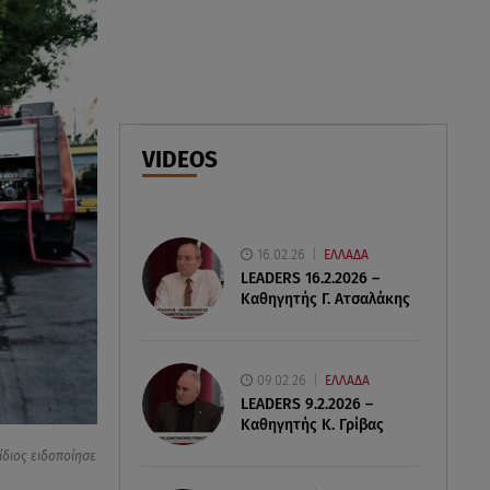
07.08.26 , 15:09
Τροχαίο Σέρρες: «Δεν πρόλαβα
να κάνω κάτι κι έπεσε πάνω
μου»
VIDEOS
07.08.26 , 14:49
Πέθανε η δημοσιογράφος και
πρώην σύζυγος του Βασίλη
Χιώτη, Χριστίνα Πιτουρά
16.02.26
ΕΛΛΑΔΑ
LEADERS 16.2.2026 –
Καθηγητής Γ. Ατσαλάκης
09.02.26
ΕΛΛΑΔΑ
LEADERS 9.2.2026 –
Καθηγητής Κ. Γρίβας
ίδιος ειδοποίησε