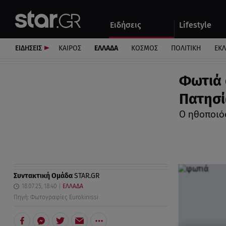
Αθλητικά
Quiz
Ειδήσεις
Lifestyle
Αυτοκίνητο
ΕΙΔΗΣΕΙΣ
ΚΑΙΡΟΣ
ΕΛΛΑΔΑ
ΚΟΣΜΟΣ
ΠΟΛΙΤΙΚΗ
ΕΚ
Φωτιά 
Πατησ
Ο ηθοποιό
Συντακτική Ομάδα
STAR.GR
18.07.25, 18:40
ΕΛΛΑΔΑ
Πηγή: Φωτογραφίες Eurokinissi