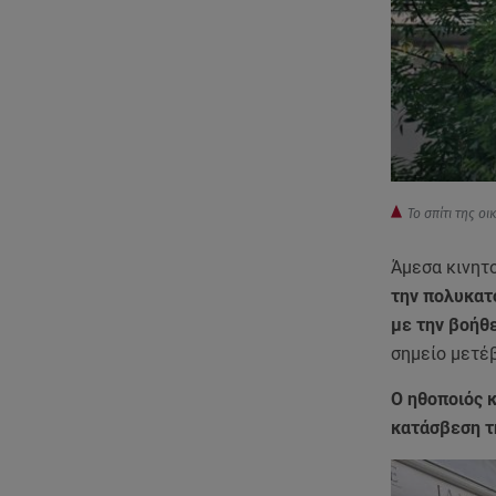
Το σπίτι της ο
Άμεσα κινητ
την πολυκατο
με την βοήθ
σημείο μετέβ
Ο ηθοποιός 
κατάσβεση τη