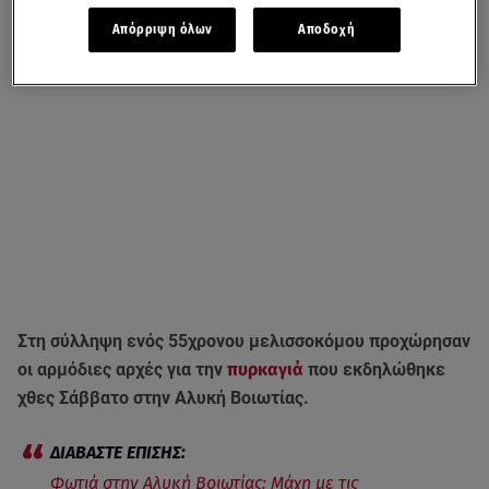
Απόρριψη όλων
Αποδοχή
Στη σύλληψη ενός 55χρονου μελισσοκόμου προχώρησαν
οι αρμόδιες αρχές για την
πυρκαγιά
που εκδηλώθηκε
χθες Σάββατο στην Αλυκή Βοιωτίας.
Φωτιά στην Αλυκή Βοιωτίας: Μάχη με τις