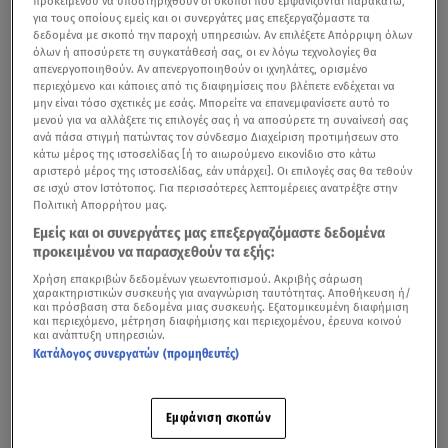
προκειμένου να υποστηριχθούν οι σκοποί που εμφανίζονται παρακάτω,
για τους οποίους εμείς και οι συνεργάτες μας επεξεργαζόμαστε τα
δεδομένα με σκοπό την παροχή υπηρεσιών. Αν επιλέξετε Απόρριψη όλων
όλων ή αποσύρετε τη συγκατάθεσή σας, οι εν λόγω τεχνολογίες θα
απενεργοποιηθούν. Αν απενεργοποιηθούν οι ιχνηλάτες, ορισμένο
περιεχόμενο και κάποιες από τις διαφημίσεις που βλέπετε ενδέχεται να
μην είναι τόσο σχετικές με εσάς. Μπορείτε να επανεμφανίσετε αυτό το
μενού για να αλλάξετε τις επιλογές σας ή να αποσύρετε τη συναίνεσή σας
ανά πάσα στιγμή πατώντας τον σύνδεσμο Διαχείριση προτιμήσεων στο
κάτω μέρος της ιστοσελίδας [ή το αιωρούμενο εικονίδιο στο κάτω
αριστερό μέρος της ιστοσελίδας, εάν υπάρχει]. Οι επιλογές σας θα τεθούν
σε ισχύ στον Ιστότοπος. Για περισσότερες λεπτομέρειες ανατρέξτε στην
Πολιτική Απορρήτου μας.
Εμείς και οι συνεργάτες μας επεξεργαζόμαστε δεδομένα
προκειμένου να παρασχεθούν τα εξής:
Χρήση επακριβών δεδομένων γεωεντοπισμού. Ακριβής σάρωση
χαρακτηριστικών συσκευής για αναγνώριση ταυτότητας. Αποθήκευση ή/
και πρόσβαση στα δεδομένα μιας συσκευής. Εξατομικευμένη διαφήμιση
και περιεχόμενο, μέτρηση διαφήμισης και περιεχομένου, έρευνα κοινού
και ανάπτυξη υπηρεσιών.
Κατάλογος συνεργατών (προμηθευτές)
Εμφάνιση σκοπών