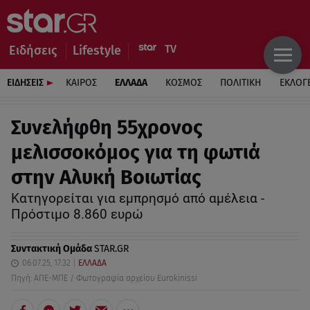
Ειδήσεις
Lifestyle
ΕΙΔΗΣΕΙΣ
ΚΑΙΡΟΣ
ΕΛΛΑΔΑ
ΚΟΣΜΟΣ
ΠΟΛΙΤΙΚΗ
ΕΚΛΟΓ
Συνελήφθη 55χρονος
μελισσοκόμος για τη φωτιά
στην Αλυκή Βοιωτίας
Κατηγορείται για εμπρησμό από αμέλεια -
Πρόστιμο 8.860 ευρώ
Συντακτική Ομάδα
STAR.GR
06.07.25, 17:32
ΕΛΛΑΔΑ
Πηγή: ΑΠΕ-ΜΠΕ / Φωτογραφία αρχείου Eurokinissi