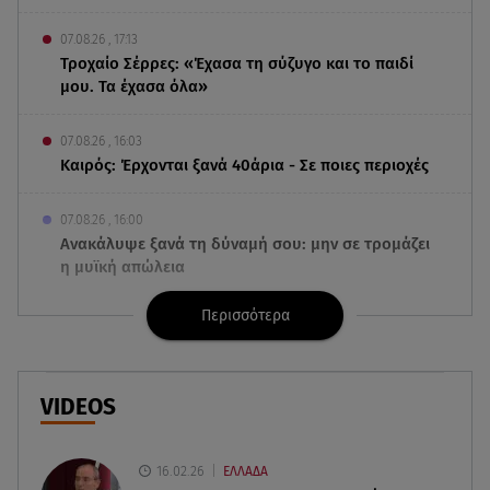
07.08.26 , 17:13
Τροχαίο Σέρρες: «Έχασα τη σύζυγο και το παιδί
μου. Τα έχασα όλα»
07.08.26 , 16:03
Καιρός: Έρχονται ξανά 40άρια - Σε ποιες περιοχές
07.08.26 , 16:00
Ανακάλυψε ξανά τη δύναμή σου: μην σε τρομάζει
η μυϊκή απώλεια
Περισσότερα
07.08.26 , 15:24
Ιωάννα Τούνη - Δημήτρης Σπυριδωνίδης: Η
throwback φωτογραφία από την Ίμπιζα
VIDEOS
07.08.26 , 15:21
Toyota C-HR: Δέκα χρόνια ξεχωριστής
καινοτομίας και επιτυχίας
16.02.26
ΕΛΛΑΔΑ