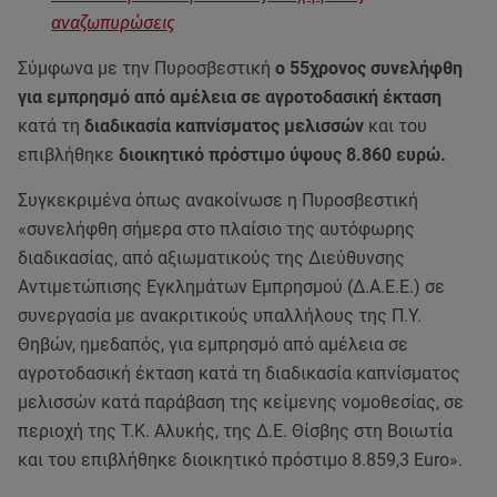
αναζωπυρώσεις
Σύμφωνα με την Πυροσβεστική
ο 55χρονος συνελήφθη
για εμπρησμό από αμέλεια σε αγροτοδασική έκταση
κατά τη
διαδικασία καπνίσματος μελισσών
και του
επιβλήθηκε
διοικητικό πρόστιμο ύψους 8.860 ευρώ.
Συγκεκριμένα όπως ανακοίνωσε η Πυροσβεστική
«συνελήφθη σήμερα στο πλαίσιο της αυτόφωρης
διαδικασίας, από αξιωματικούς της Διεύθυνσης
Αντιμετώπισης Εγκλημάτων Εμπρησμού (Δ.Α.Ε.Ε.) σε
συνεργασία με ανακριτικούς υπαλλήλους της Π.Υ.
Θηβών, ημεδαπός, για εμπρησμό από αμέλεια σε
αγροτοδασική έκταση κατά τη διαδικασία καπνίσματος
μελισσών κατά παράβαση της κείμενης νομοθεσίας, σε
περιοχή της Τ.Κ. Αλυκής, της Δ.Ε. Θίσβης στη Βοιωτία
και του επιβλήθηκε διοικητικό πρόστιμο 8.859,3 Euro».