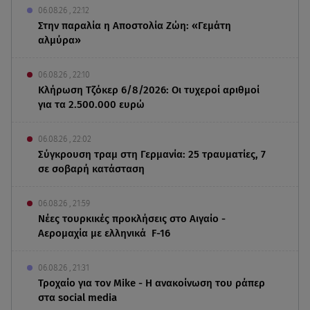
06.08.26 , 22:12
Στην παραλία η Αποστολία Ζώη: «Γεμάτη
αλμύρα»
06.08.26 , 22:10
Κλήρωση Τζόκερ 6/8/2026: Οι τυχεροί αριθμοί
για τα 2.500.000 ευρώ
06.08.26 , 22:02
Σύγκρουση τραμ στη Γερμανία: 25 τραυματίες, 7
σε σοβαρή κατάσταση
06.08.26 , 21:59
Νέες τουρκικές προκλήσεις στο Αιγαίο -
Αερομαχία με ελληνικά F-16
06.08.26 , 21:31
Τροχαίο για τον Mike - Η ανακοίνωση του ράπερ
στα social media