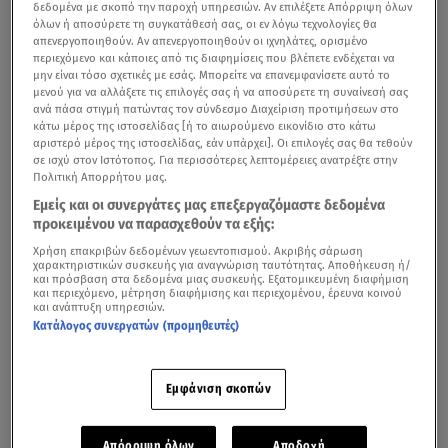
δεδομένα με σκοπό την παροχή υπηρεσιών. Αν επιλέξετε Απόρριψη όλων
όλων ή αποσύρετε τη συγκατάθεσή σας, οι εν λόγω τεχνολογίες θα
απενεργοποιηθούν. Αν απενεργοποιηθούν οι ιχνηλάτες, ορισμένο
περιεχόμενο και κάποιες από τις διαφημίσεις που βλέπετε ενδέχεται να
μην είναι τόσο σχετικές με εσάς. Μπορείτε να επανεμφανίσετε αυτό το
μενού για να αλλάξετε τις επιλογές σας ή να αποσύρετε τη συναίνεσή σας
ανά πάσα στιγμή πατώντας τον σύνδεσμο Διαχείριση προτιμήσεων στο
κάτω μέρος της ιστοσελίδας [ή το αιωρούμενο εικονίδιο στο κάτω
αριστερό μέρος της ιστοσελίδας, εάν υπάρχει]. Οι επιλογές σας θα τεθούν
σε ισχύ στον Ιστότοπος. Για περισσότερες λεπτομέρειες ανατρέξτε στην
Πολιτική Απορρήτου μας.
Εμείς και οι συνεργάτες μας επεξεργαζόμαστε δεδομένα
προκειμένου να παρασχεθούν τα εξής:
Χρήση επακριβών δεδομένων γεωεντοπισμού. Ακριβής σάρωση
χαρακτηριστικών συσκευής για αναγνώριση ταυτότητας. Αποθήκευση ή/
και πρόσβαση στα δεδομένα μιας συσκευής. Εξατομικευμένη διαφήμιση
και περιεχόμενο, μέτρηση διαφήμισης και περιεχομένου, έρευνα κοινού
και ανάπτυξη υπηρεσιών.
Κατάλογος συνεργατών (προμηθευτές)
Εμφάνιση σκοπών
Απόρριψη όλων
Αποδοχή