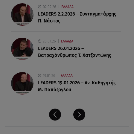
02.02.26
ΕΛΛΑΔΑ
LEADERS 2.2.2026 – Συνταγματάρχης
06.08.26 , 20:04
Π. Νάστος
Σαμοθράκη: Συγκλονιστική διάσωση 15χρονης
από δύσβατο φαράγγι
26.01.26
ΕΛΛΑΔΑ
06.08.26 , 19:44
LEADERS 26.01.2026 –
Πότε δεν επιβάλλεται φόρος κληρονομιάς σε
Βατραχάνθρωπος Τ. Χατζαντώνης
τραπεζικές καταθέσεις
19.01.26
ΕΛΛΑΔΑ
LEADERS 19.01.2026 – Αν. Καθηγητής
Μ. Παπάζογλου