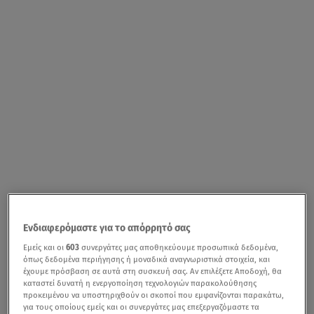
Ενδιαφερόμαστε για το απόρρητό σας
Εμείς και οι
603
συνεργάτες μας αποθηκεύουμε προσωπικά δεδομένα,
όπως δεδομένα περιήγησης ή μοναδικά αναγνωριστικά στοιχεία, και
έχουμε πρόσβαση σε αυτά στη συσκευή σας. Αν επιλέξετε Αποδοχή, θα
καταστεί δυνατή η ενεργοποίηση τεχνολογιών παρακολούθησης
προκειμένου να υποστηριχθούν οι σκοποί που εμφανίζονται παρακάτω,
για τους οποίους εμείς και οι συνεργάτες μας επεξεργαζόμαστε τα