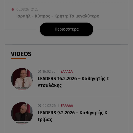
06.08.26 , 21:22
Ισραήλ - Κύπρος - Κρήτη: Το μεγαλύτερο
υποθαλάσσιο καλώδιο στον κόσμο
Περισσότερα
06.08.26 , 21:07
Motor Oil: Δωρεά πυροσβεστικών οχημάτων και
εξοπλισμού στον Άγιο Βασίλειο
VIDEOS
06.08.26 , 20:49
Άκης Παυλόπουλος: Η τρυφερή εξομολόγηση
16.02.26
ΕΛΛΑΔΑ
της συζύγου του, Ελένης Φωτοπούλου
LEADERS 16.2.2026 – Καθηγητής Γ.
Ατσαλάκης
06.08.26 , 20:25
Πώς επικοινωνούν τα ελικόπτερα στη φωτιά και
ο ρόλος του «συνδέσμου»
09.02.26
ΕΛΛΑΔΑ
LEADERS 9.2.2026 – Καθηγητής Κ.
Γρίβας
06.08.26 , 20:16
Αθηνά Οικονομάκου από την Μπόρα Μπόρα:
«Έσκασε όλη η κούραση του χειμώνα»