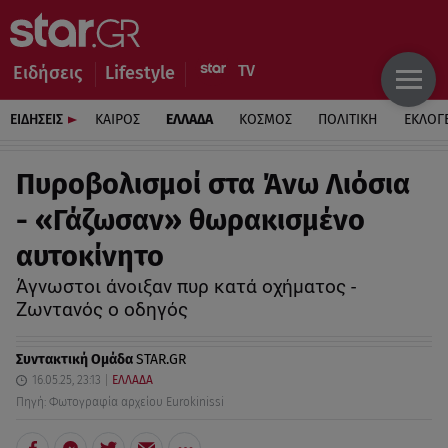
Ειδήσεις
Lifestyle
ΕΙΔΗΣΕΙΣ
ΚΑΙΡΟΣ
ΕΛΛΑΔΑ
ΚΟΣΜΟΣ
ΠΟΛΙΤΙΚΗ
ΕΚΛΟΓ
Πυροβολισμοί στα Άνω Λιόσια
- «Γάζωσαν» θωρακισμένο
αυτοκίνητο
Άγνωστοι άνοιξαν πυρ κατά οχήματος -
Ζωντανός ο οδηγός
Συντακτική Ομάδα
STAR.GR
16.05.25, 23:13
ΕΛΛΑΔΑ
Πηγή: Φωτογραφία αρχείου Eurokinissi