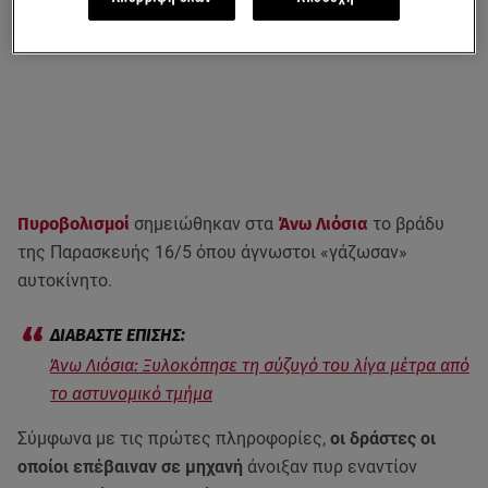
Πυροβολισμοί
σημειώθηκαν στα
Άνω Λιόσια
το βράδυ
της Παρασκευής 16/5 όπου άγνωστοι «γάζωσαν»
αυτοκίνητο.
Άνω Λιόσια: Ξυλοκόπησε τη σύζυγό του λίγα μέτρα από
το αστυνομικό τμήμα
Σύμφωνα με τις πρώτες πληροφορίες,
οι δράστες οι
οποίοι επέβαιναν σε μηχανή
άνοιξαν πυρ εναντίον