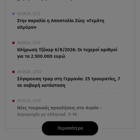
06.08.26 , 22:12
Στην παραλία η Αποστολία Ζώη: «Γεμάτη
αλμύρα»
06.08.26 , 22:10
Κλήρωση Τζόκερ 6/8/2026: Οι τυχεροί αριθμοί
για τα 2.500.000 ευρώ
06.08.26 , 22:02
Σύγκρουση τραμ στη Γερμανία: 25 τραυματίες, 7
σε σοβαρή κατάσταση
06.08.26 , 21:59
Νέες τουρκικές προκλήσεις στο Αιγαίο -
Αερομαχία με ελληνικά F-16
Περισσότερα
06.08.26 , 21:31
Τροχαίο για τον Mike - Η ανακοίνωση του ράπερ