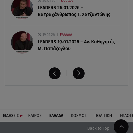
26.01.26
ΕΛΛΑΔΑ
Αθηνά Οικονομάκου από την Μπόρα Μπόρα:
LEADERS 26.01.2026 –
«Έσκασε όλη η κούραση του χειμώνα»
Βατραχάνθρωπος Τ. Χατζαντώνης
19.01.26
ΕΛΛΑΔΑ
LEADERS 19.01.2026 – Αν. Καθηγητής
Μ. Παπάζογλου
ΕΙΔΗΣΕΙΣ
ΚΑΙΡΟΣ
ΕΛΛΑΔΑ
ΚΟΣΜΟΣ
ΠΟΛΙΤΙΚΗ
ΕΚΛΟΓ
Back to Top