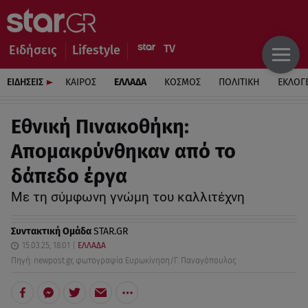
Ειδήσεις
Lifestyle
ΕΙΔΗΣΕΙΣ
ΚΑΙΡΟΣ
ΕΛΛΑΔΑ
ΚΟΣΜΟΣ
ΠΟΛΙΤΙΚΗ
ΕΚΛΟΓ
Εθνική Πινακοθήκη:
Απομακρύνθηκαν από το
δάπεδο έργα
Mε τη σύμφωνη γνώμη του καλλιτέχνη
Συντακτική Ομάδα
STAR.GR
15.03.25, 18:01
ΕΛΛΑΔΑ
Πηγή: newpost.gr, φωτογραφία Ευρωκίνηση/Γ. Παναγόπουλος