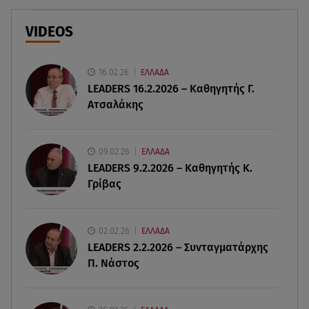
στα social media
VIDEOS
06.08.26 , 21:22
Ισραήλ - Κύπρος - Κρήτη: Το μεγαλύτερο
υποθαλάσσιο καλώδιο στον κόσμο
16.02.26
ΕΛΛΑΔΑ
LEADERS 16.2.2026 – Καθηγητής Γ.
Ατσαλάκης
06.08.26 , 21:07
Motor Oil: Δωρεά πυροσβεστικών οχημάτων και
εξοπλισμού στον Άγιο Βασίλειο
09.02.26
ΕΛΛΑΔΑ
LEADERS 9.2.2026 – Καθηγητής Κ.
06.08.26 , 20:49
Γρίβας
Άκης Παυλόπουλος: Η τρυφερή εξομολόγηση
της συζύγου του, Ελένης Φωτοπούλου
02.02.26
ΕΛΛΑΔΑ
06.08.26 , 20:25
LEADERS 2.2.2026 – Συνταγματάρχης
Πώς επικοινωνούν τα ελικόπτερα στη φωτιά και
Π. Νάστος
ο ρόλος του «συνδέσμου»
06.08.26 , 20:16