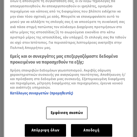
όλων ή αποσύρετε τη συγκατάθεσή σας, οι εν λόγω τεχνολογίες θα
απενεργοποιηθούν. Αν απενεργοποιηθούν οι ιχνηλάτες, ορισμένο
περιεχόμενο και κάποιες από τις διαφημίσεις που βλέπετε ενδέχεται να
μην είναι τόσο σχετικές με εσάς. Μπορείτε να επανεμφανίσετε αυτό το
μενού για να αλλάξετε τις επιλογές σας ή να αποσύρετε τη συναίνεσή σας
ανά πάσα στιγμή πατώντας τον σύνδεσμο Διαχείριση προτιμήσεων στο
κάτω μέρος της ιστοσελίδας [ή το αιωρούμενο εικονίδιο στο κάτω
αριστερό μέρος της ιστοσελίδας, εάν υπάρχει]. Οι επιλογές σας θα τεθούν
σε ισχύ στον Ιστότοπος. Για περισσότερες λεπτομέρειες ανατρέξτε στην
Πολιτική Απορρήτου μας.
Εμείς και οι συνεργάτες μας επεξεργαζόμαστε δεδομένα
προκειμένου να παρασχεθούν τα εξής:
Χρήση επακριβών δεδομένων γεωεντοπισμού. Ακριβής σάρωση
χαρακτηριστικών συσκευής για αναγνώριση ταυτότητας. Αποθήκευση ή/
και πρόσβαση στα δεδομένα μιας συσκευής. Εξατομικευμένη διαφήμιση
και περιεχόμενο, μέτρηση διαφήμισης και περιεχομένου, έρευνα κοινού
και ανάπτυξη υπηρεσιών.
Κατάλογος συνεργατών (προμηθευτές)
Εμφάνιση σκοπών
Απόρριψη όλων
Αποδοχή