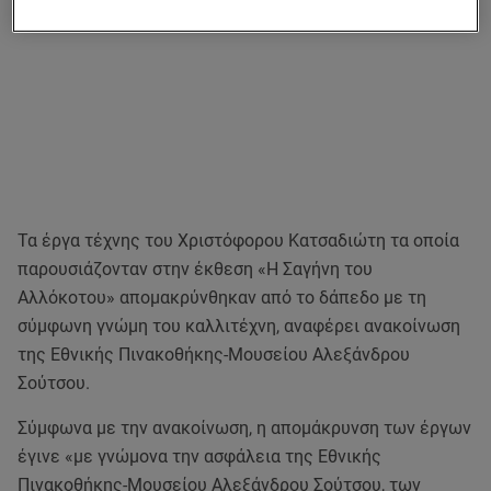
Τα έργα τέχνης του Χριστόφορου Κατσαδιώτη τα οποία
παρουσιάζονταν στην έκθεση «Η Σαγήνη του
Αλλόκοτου» απομακρύνθηκαν από το δάπεδο με τη
σύμφωνη γνώμη του καλλιτέχνη, αναφέρει ανακοίνωση
της Εθνικής Πινακοθήκης-Μουσείου Αλεξάνδρου
Σούτσου.
Σύμφωνα με την ανακοίνωση, η απομάκρυνση των έργων
έγινε «με γνώμονα την ασφάλεια της Εθνικής
Πινακοθήκης-Μουσείου Αλεξάνδρου Σούτσου, των