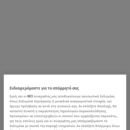
Ενδιαφερόμαστε για το απόρρητό σας
Εμείς και οι
603
συνεργάτες μας αποθηκεύουμε προσωπικά δεδομένα,
όπως δεδομένα περιήγησης ή μοναδικά αναγνωριστικά στοιχεία, και
έχουμε πρόσβαση σε αυτά στη συσκευή σας. Αν επιλέξετε Αποδοχή, θα
καταστεί δυνατή η ενεργοποίηση τεχνολογιών παρακολούθησης
προκειμένου να υποστηριχθούν οι σκοποί που εμφανίζονται παρακάτω,
για τους οποίους εμείς και οι συνεργάτες μας επεξεργαζόμαστε τα
δεδομένα με σκοπό την παροχή υπηρεσιών. Αν επιλέξετε Απόρριψη όλων