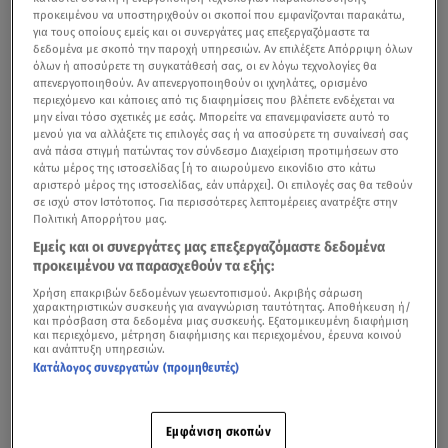
προκειμένου να υποστηριχθούν οι σκοποί που εμφανίζονται παρακάτω,
για τους οποίους εμείς και οι συνεργάτες μας επεξεργαζόμαστε τα
δεδομένα με σκοπό την παροχή υπηρεσιών. Αν επιλέξετε Απόρριψη όλων
όλων ή αποσύρετε τη συγκατάθεσή σας, οι εν λόγω τεχνολογίες θα
απενεργοποιηθούν. Αν απενεργοποιηθούν οι ιχνηλάτες, ορισμένο
περιεχόμενο και κάποιες από τις διαφημίσεις που βλέπετε ενδέχεται να
μην είναι τόσο σχετικές με εσάς. Μπορείτε να επανεμφανίσετε αυτό το
μενού για να αλλάξετε τις επιλογές σας ή να αποσύρετε τη συναίνεσή σας
ανά πάσα στιγμή πατώντας τον σύνδεσμο Διαχείριση προτιμήσεων στο
κάτω μέρος της ιστοσελίδας [ή το αιωρούμενο εικονίδιο στο κάτω
αριστερό μέρος της ιστοσελίδας, εάν υπάρχει]. Οι επιλογές σας θα τεθούν
σε ισχύ στον Ιστότοπος. Για περισσότερες λεπτομέρειες ανατρέξτε στην
Πολιτική Απορρήτου μας.
Εμείς και οι συνεργάτες μας επεξεργαζόμαστε δεδομένα
προκειμένου να παρασχεθούν τα εξής:
Χρήση επακριβών δεδομένων γεωεντοπισμού. Ακριβής σάρωση
χαρακτηριστικών συσκευής για αναγνώριση ταυτότητας. Αποθήκευση ή/
και πρόσβαση στα δεδομένα μιας συσκευής. Εξατομικευμένη διαφήμιση
και περιεχόμενο, μέτρηση διαφήμισης και περιεχομένου, έρευνα κοινού
και ανάπτυξη υπηρεσιών.
Κατάλογος συνεργατών (προμηθευτές)
Εμφάνιση σκοπών