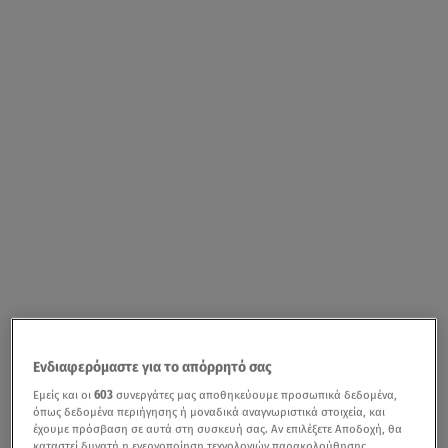
Ενδιαφερόμαστε για το απόρρητό σας
Εμείς και οι
603
συνεργάτες μας αποθηκεύουμε προσωπικά δεδομένα,
όπως δεδομένα περιήγησης ή μοναδικά αναγνωριστικά στοιχεία, και
έχουμε πρόσβαση σε αυτά στη συσκευή σας. Αν επιλέξετε Αποδοχή, θα
καταστεί δυνατή η ενεργοποίηση τεχνολογιών παρακολούθησης