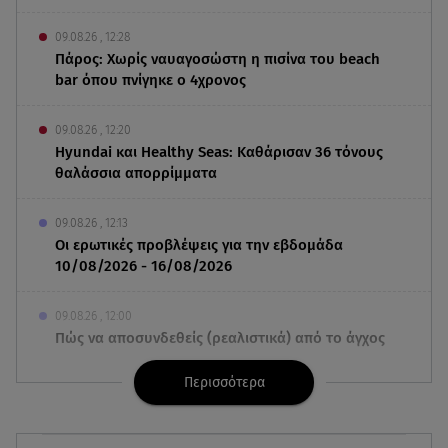
09.08.26 , 12:28
Πάρος: Χωρίς ναυαγοσώστη η πισίνα του beach
bar όπου πνίγηκε ο 4χρονος
09.08.26 , 12:20
Hyundai και Healthy Seas: Καθάρισαν 36 τόνους
θαλάσσια απορρίμματα
09.08.26 , 12:13
Οι ερωτικές προβλέψεις για την εβδομάδα
10/08/2026 - 16/08/2026
09.08.26 , 12:00
Πώς να αποσυνδεθείς (ρεαλιστικά) από το άγχος
στις διακοπές
Περισσότερα
09.08.26 , 11:55
Διακοπές στην Κρήτη κάνει ο πρωθυπουργός