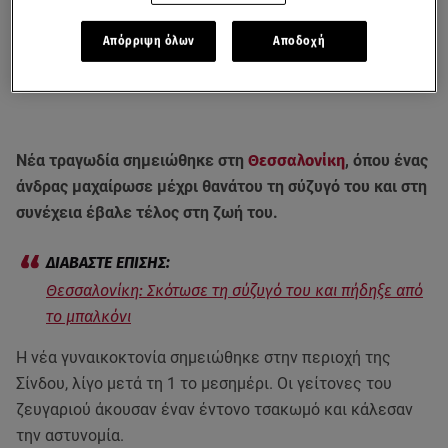
Απόρριψη όλων
Αποδοχή
Νέα τραγωδία σημειώθηκε στη
Θεσσαλονίκη
, όπου ένας
άνδρας μαχαίρωσε μέχρι θανάτου τη σύζυγό του και στη
συνέχεια έβαλε τέλος στη ζωή του.
Θεσσαλονίκη: Σκότωσε τη σύζυγό του και πήδηξε από
το μπαλκόνι
Η νέα γυναικοκτονία σημειώθηκε στην περιοχή της
Σίνδου, λίγο μετά τη 1 το μεσημέρι. Οι γείτονες του
ζευγαριού άκουσαν έναν έντονο τσακωμό και κάλεσαν
την αστυνομία.