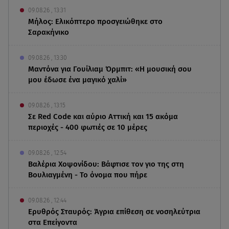
09.08.26 , 13:31
Μήλος: Ελικόπτερο προσγειώθηκε στο
Σαρακήνικο
09.08.26 , 13:30
Μαντόνα για Γουίλιαμ Όρμπιτ: «Η μουσική σου
μου έδωσε ένα μαγικό χαλί»
09.08.26 , 13:15
Σε Red Code και αύριο Αττική και 15 ακόμα
περιοχές - 400 φωτιές σε 10 μέρες
09.08.26 , 12:54
Βαλέρια Χοψονίδου: Βάφτισε τον γιο της στη
Βουλιαγμένη - Το όνομα που πήρε
09.08.26 , 12:44
Ερυθρός Σταυρός: Άγρια επίθεση σε νοσηλεύτρια
στα Επείγοντα