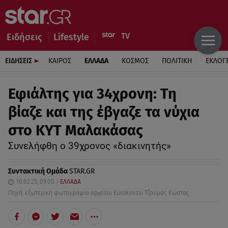
Ειδήσεις
Lifestyle
ΕΙΔΗΣΕΙΣ
ΚΑΙΡΟΣ
ΕΛΛΑΔΑ
ΚΟΣΜΟΣ
ΠΟΛΙΤΙΚΗ
ΕΚΛΟΓ
Εφιάλτης για 34χρονη: Τη
βίαζε και της έβγαζε τα νύχια
στο ΚΥΤ Μαλακάσας
Συνελήφθη ο 39χρονος «διακινητής»
Συντακτική Ομάδα
STAR.GR
10.02.25, 09:00
ΕΛΛΑΔΑ
Πηγή: εξωτερική φωτογραφία αρχείου Eurokinissi Τζούμας Κώστας