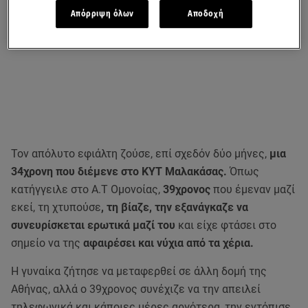
Απόρριψη όλων
Αποδοχή
Τον απόλυτο εφιάλτη ζούσε, επί σχεδόν δύο μήνες,
μια
34χρονη που διέμενε στο ΚΥΤ Μαλακάσας.
Όπως
κατήγγειλε στο Α.Τ Ομονοίας,
39χρονος
που έμεναν μαζί
εκεί, τη χτυπούσε
, τη βίαζε, την εξανάγκαζε να
συνευρίσκεται ερωτικά μαζί του
και είχε φτάσει στο
σημείο να της
αφαιρέσει και νύχια από τα χέρια.
Η γυναίκα ζήτησε να μεταφερθεί σε άλλη δομή της
Αθήνας, αλλά ο 39χρονος συνέχιζε να την απειλεί
τηλεφωνικά και κάποιες μέρες αργότερα, την εντόπισε