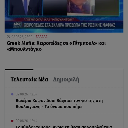
08.08.26, 23:30
ΕΛΛΑΔΑ
Greek Mafia: Χειροπέδες σε «Πίτμπουλ» και
«Μπουλντόγκ»
Τελευταία Νέα
Δημοφιλή
09.08.26 , 12:54
Βαλέρια Χοψονίδου: Βάφτισε τον γιο της στη
Βουλιαγμένη - Το όνομα που πήρε
09.08.26 , 12:44
Ερυθρός Σταυρός: Άγρια επίθεση σε νοσηλεύτρια