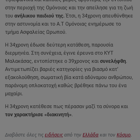
στην περιοχή της Ομόνοιας και την απείλησε για τη ζωή
του
ανήλικου παιδιού της.
Έτσι, η 34χρονη απευθύνθηκε
στην αστυνομία και το Α.Τ Ομόνοιας ενημέρωσε το
τμήμα Ασφαλείας Ωρωπού.
Η 34χρονη έδωσε δεύτερη κατάθεση, παρουσία
διερμηνέα. Στη συνέχεια, έγινε έρευνα στο ΚΥΤ
Μαλακάσας, εντοπίστηκε ο 39χρονος και
συνελήφθη
.
Αντιμετωπίζει βαριές κατηγορίες για βιασμό κατ’
εξακολούθηση, σωματική βία κατά αδύναμου ανθρώπου,
παράνομη οπλοκατοχή καθώς βρέθηκε πάνω του ένα
μαχαίρι.
Η 34χρονη κατέθεσε πως πέρασαν μαζί τα σύνορα και
τον χαρακτήρισε «διακινητή»
.
Διαβάστε όλες τις
ειδήσεις
από την
Ελλάδα
και τον
Κόσμο
.