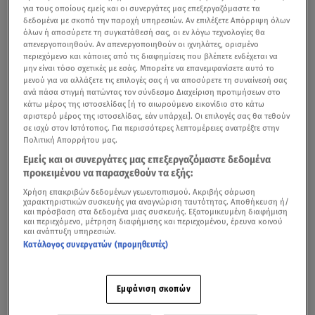
για τους οποίους εμείς και οι συνεργάτες μας επεξεργαζόμαστε τα
δεδομένα με σκοπό την παροχή υπηρεσιών. Αν επιλέξετε Απόρριψη όλων
όλων ή αποσύρετε τη συγκατάθεσή σας, οι εν λόγω τεχνολογίες θα
απενεργοποιηθούν. Αν απενεργοποιηθούν οι ιχνηλάτες, ορισμένο
περιεχόμενο και κάποιες από τις διαφημίσεις που βλέπετε ενδέχεται να
μην είναι τόσο σχετικές με εσάς. Μπορείτε να επανεμφανίσετε αυτό το
μενού για να αλλάξετε τις επιλογές σας ή να αποσύρετε τη συναίνεσή σας
ανά πάσα στιγμή πατώντας τον σύνδεσμο Διαχείριση προτιμήσεων στο
κάτω μέρος της ιστοσελίδας [ή το αιωρούμενο εικονίδιο στο κάτω
αριστερό μέρος της ιστοσελίδας, εάν υπάρχει]. Οι επιλογές σας θα τεθούν
σε ισχύ στον Ιστότοπος. Για περισσότερες λεπτομέρειες ανατρέξτε στην
Πολιτική Απορρήτου μας.
Εμείς και οι συνεργάτες μας επεξεργαζόμαστε δεδομένα
προκειμένου να παρασχεθούν τα εξής:
Χρήση επακριβών δεδομένων γεωεντοπισμού. Ακριβής σάρωση
χαρακτηριστικών συσκευής για αναγνώριση ταυτότητας. Αποθήκευση ή/
και πρόσβαση στα δεδομένα μιας συσκευής. Εξατομικευμένη διαφήμιση
και περιεχόμενο, μέτρηση διαφήμισης και περιεχομένου, έρευνα κοινού
και ανάπτυξη υπηρεσιών.
Κατάλογος συνεργατών (προμηθευτές)
Εμφάνιση σκοπών