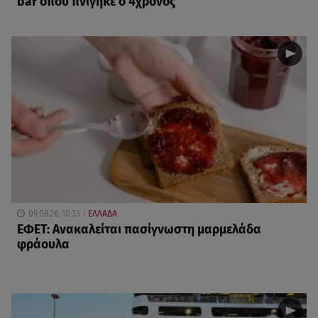
bar όπου πνίγηκε ο 4χρονος
09.08.26, 10:33
ΕΛΛΑΔΑ
ΕΦΕΤ: Ανακαλείται πασίγνωστη μαρμελάδα
φράουλα