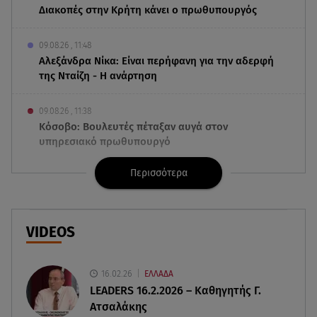
Διακοπές στην Κρήτη κάνει ο πρωθυπουργός
09.08.26 , 11:48
Αλεξάνδρα Νίκα: Είναι περήφανη για την αδερφή
της Νταίζη - Η ανάρτηση
09.08.26 , 11:38
Κόσοβο: Βουλευτές πέταξαν αυγά στον
υπηρεσιακό πρωθυπουργό
Περισσότερα
09.08.26 , 11:23
Μεθυσμένη οδηγός σκότωσε νύφη τη μέρα του
γάμου της
VIDEOS
09.08.26 , 11:12
Αλέξανδρος Τσουβέλας για Εύα Καρύδη: «Θα το
έκανα 500 φορές»
16.02.26
ΕΛΛΑΔΑ
LEADERS 16.2.2026 – Καθηγητής Γ.
Ατσαλάκης
09.08.26 , 10:46