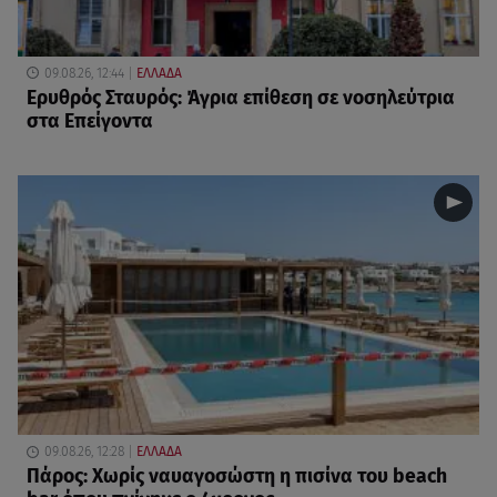
09.08.26, 12:44
ΕΛΛΑΔΑ
Ερυθρός Σταυρός: Άγρια επίθεση σε νοσηλεύτρια
στα Επείγοντα
09.08.26, 12:28
ΕΛΛΑΔΑ
Πάρος: Χωρίς ναυαγοσώστη η πισίνα του beach