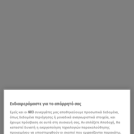
Ενδιαφερόμαστε για το απόρρητό σας
Εμείς και οι
603
συνεργάτες μας αποθηκεύουμε προσωπικά δεδομένα,
όπως δεδομένα περιήγησης ή μοναδικά αναγνωριστικά στοιχεία, και
έχουμε πρόσβαση σε αυτά στη συσκευή σας. Αν επιλέξετε Αποδοχή, θα
καταστεί δυνατή η ενεργοποίηση τεχνολογιών παρακολούθησης
προκειμένου να υποστηριχθούν οι σκοποί που εμφανίζονται παρακάτω,