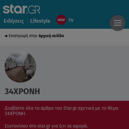
Ειδήσεις
Lifestyle
Επιστροφή στην
Αρχική σελίδα
34ΧΡΟΝΗ
Διαβάστε όλα τα άρθρα του Star.gr σχετικά με το θέμα
34ΧΡΟΝΗ
Συντονίσου στο star.gr για ό,τι σε αφορά.