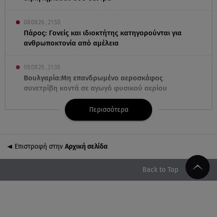
08.08.26 , 21:50
Πάρος: Γονείς και ιδιοκτήτης κατηγορούνται για
ανθρωποκτονία από αμέλεια
08.08.26 , 21:38
Βουλγαρία:Μη επανδρωμένο αεροσκάφος
συνετρίβη κοντά σε αγωγό φυσικού αερίου
Περισσότερα
08.08.26 , 21:32
Φωτιά στην Αττικοβοιωτία: Ενέργεια ίση με έξι
ατομικές βόμβες
Επιστροφή στην
Αρχική σελίδα
08.08.26 , 21:20
«Ισλαμικό ΝΑΤΟ»: Πώς επηρεάζεται η Ελλάδα από
Back to Top
τη νέα συμμαχία
08.08.26 , 19:19
Τραγωδία στην Πάρο: Νεκρό 4χρονο παιδί σε