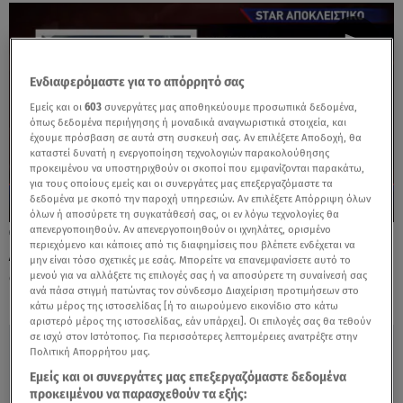
Ενδιαφερόμαστε για το απόρρητό σας
Εμείς και οι
603
συνεργάτες μας αποθηκεύουμε προσωπικά δεδομένα,
όπως δεδομένα περιήγησης ή μοναδικά αναγνωριστικά στοιχεία, και
έχουμε πρόσβαση σε αυτά στη συσκευή σας. Αν επιλέξετε Αποδοχή, θα
καταστεί δυνατή η ενεργοποίηση τεχνολογιών παρακολούθησης
προκειμένου να υποστηριχθούν οι σκοποί που εμφανίζονται παρακάτω,
για τους οποίους εμείς και οι συνεργάτες μας επεξεργαζόμαστε τα
δεδομένα με σκοπό την παροχή υπηρεσιών. Αν επιλέξετε Απόρριψη όλων
όλων ή αποσύρετε τη συγκατάθεσή σας, οι εν λόγω τεχνολογίες θα
απενεργοποιηθούν. Αν απενεργοποιηθούν οι ιχνηλάτες, ορισμένο
22.07.24, 20:19
περιεχόμενο και κάποιες από τις διαφημίσεις που βλέπετε ενδέχεται να
Αποκλειστικό Star: Τι είπε η σύζυγος του
μην είναι τόσο σχετικές με εσάς. Μπορείτε να επανεμφανίσετε αυτό το
δράστη για τον μοιραίο καβγά
μενού για να αλλάξετε τις επιλογές σας ή να αποσύρετε τη συναίνεσή σας
ανά πάσα στιγμή πατώντας τον σύνδεσμο Διαχείριση προτιμήσεων στο
κάτω μέρος της ιστοσελίδας [ή το αιωρούμενο εικονίδιο στο κάτω
αριστερό μέρος της ιστοσελίδας, εάν υπάρχει]. Οι επιλογές σας θα τεθούν
σε ισχύ στον Ιστότοπος. Για περισσότερες λεπτομέρειες ανατρέξτε στην
Πολιτική Απορρήτου μας.
Εμείς και οι συνεργάτες μας επεξεργαζόμαστε δεδομένα
προκειμένου να παρασχεθούν τα εξής: