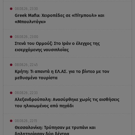
08.08.26 , 23:30
Greek Mafia: Χειροπέδες σε «Πίτμπουλ» και
«Μπουλντόγκ»
08.08.26 , 23:00
Στενά του Ορμούζ: Στο Ιράν ο έλεγχος της
εισερχόμενης ναυσιπλοΐας
08.08.26 , 22:45
Κρήτη: Τι απαντά η ΕΛ.ΑΣ. για το βίντεο με τον
μεθυσμένο τουρίστα
08.08.26 , 22:33
Αλεξανδρούπολη: Ανασύρθηκε χωρίς τις αισθήσεις
του ηλικιωμένος από πηγάδι
08.08.26 , 22:15
Θεσσαλονίκη: Τρύπησαν με τρυπάνι και
δηλητηρίασαν δύο δέντρα