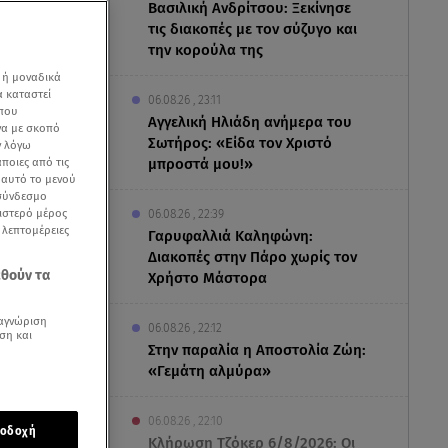
Βασιλική Ανδρίτσου: Ξεκίνησε
τις διακοπές με τον σύζυγο και
την κορούλα της
 ή μοναδικά
α καταστεί
06.08.26 , 23:11
 που
Αγγελική Ηλιάδη ανήμερα του
να με σκοπό
Σωτήρος: «Είδα τον Χριστό
ν λόγω
ποιες από τις
μπροστά μου!»
ε αυτό το μενού
 σύνδεσμο
ριστερό μέρος
06.08.26 , 22:39
ς λεπτομέρειες
Γαρυφαλλιά Καληφώνη:
Διακοπές στην Πάρο χωρίς τον
εθούν τα
Χρήστο Μάστορα
αγνώριση
06.08.26 , 22:12
ση και
Στην παραλία η Αποστολία Ζώη:
νου από τη
«Γεμάτη αλμύρα»
 την
06.08.26 , 22:10
οδοχή
Κλήρωση Τζόκερ 6/8/2026: Οι