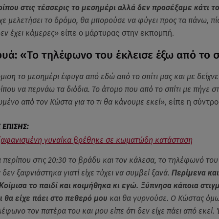
ίπου στις τέσσερις το μεσημέρι αλλά δεν προσέξαμε κάτι το
ίχε μελετήσει το δρόμο, θα μπορούσε να φύγει προς τα πάνω, π
εν έχει κάμερες»
είπε ο μάρτυρας στην εκπομπή.
υά: «Το τηλέφωνο του έκλεισε έξω από το 
όμιση το μεσημέρι έφυγα από εδώ από το σπίτι μας και με δείχνε
ρίπου να περνάω τα διόδια. Το άτομο που από το σπίτι με πήγε 
μένο από τον Κώστα για το τι θα κάνουμε εκεί»,
είπε η σύντρο
ξαφανισμένη γυναίκα βρέθηκε σε κωματώδη κατάσταση
 περίπου στις 20:30 το βράδυ και τον κάλεσα, το τηλέφωνό του
 δεν ξαφνιάστηκα γιατί είχε τύχει να συμβεί ξανά.
Περίμενα κα
Κοίμισα το παιδί και κοιμήθηκα κι εγώ. Ξύπνησα κάποια στιγ
ι θα είχε πάει στο πεθερό μου
και θα γυρνούσε. Ο Κώστας όμω
έφωνο τον πατέρα του και μου είπε ότι δεν είχε πάει από εκεί. 