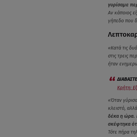
γυρίσαμε περ
Αν κάποιος ε
γήπεδο που δ
Λεπτοκαρ
«Κατά τις δυ
στις τρεις πε
ήταν ενημερω
Κρήτη: Ε
«Όταν γύρισα
κλειστό, αλλά
δέκα η ώρα. 
σκέφτηκα ότ
Τότε πήρα τηλ