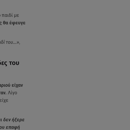
 παιδί με
ος θα έφευγε
ιδί του…»
,
δες του
αριού είχαν
ταν.
Λίγο
είχε
ι δεν ήξερε
λου επαφή