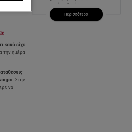
ανό μίλησε
τυχεροί αριθμοί για τα
2.500.000 ευρώ
Περισσότερα
06.08.26 , 22:02
Σύγκρουση τραμ στη Γερμανία:
αν
25 τραυματίες, 7 σε σοβαρή
κατάσταση
τι κακό είχε
α την ημέρα
06.08.26 , 21:59
Νέες τουρκικές προκλήσεις στο
Αιγαίο - Αερομαχία με ελληνικά
καταθέσεις
F-16
 νόημα.
Στην
ερε να
06.08.26 , 21:31
Τροχαίο για τον Mike - Η
ανακοίνωση του ράπερ στα
social media
06.08.26 , 21:22