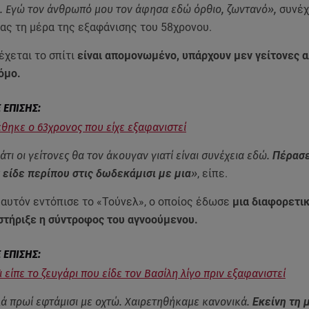
υ. Εγώ τον άνθρωπό μου τον άφησα εδώ όρθιο, ζωντανό»,
συνέχ
ας τη μέρα της εξαφάνισης του 58χρονου.
χεται το σπίτι
είναι απομονωμένο, υπάρχουν μεν γείτονες α
όμο.
έθηκε ο 63χρονος που είχε εξαφανιστεί
άτι οι γείτονες θα τον άκουγαν γιατί είναι συνέχεια εδώ.
Πέρασε
 είδε περίπου στις δωδεκάμισι με μια
»
, είπε.
 αυτόν εντόπισε το «Τούνελ», ο οποίος έδωσε
μια διαφορετικ
στήριξε η σύντροφος του αγνοούμενου.
ι είπε το ζευγάρι που είδε τον Βασίλη λίγο πριν εξαφανιστεί
λά πρωί εφτάμισι με οχτώ. Χαιρετηθήκαμε κανονικά.
Εκείνη τη 