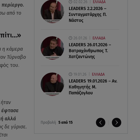
02.02.26
ΕΛΛΑΔΑ
 περίεργο.
LEADERS 2.2.2026 –
ίσω από το
Συνταγματάρχης Π.
Νάστος
σπίτι…»
26.01.26
ΕΛΛΑΔΑ
LEADERS 26.01.2026 –
ι η κάμερα
Βατραχάνθρωπος Τ.
Χατζαντώνης
στον Τύρναβο
φός του.
19.01.26
ΕΛΛΑΔΑ
LEADERS 19.01.2026 – Αν.
Καθηγητής Μ.
Παπάζογλου
 ήταν
ι έφτασε
μή αλλά
Προβολή
5 από 15
ς δε γύρισε.
Έτσι