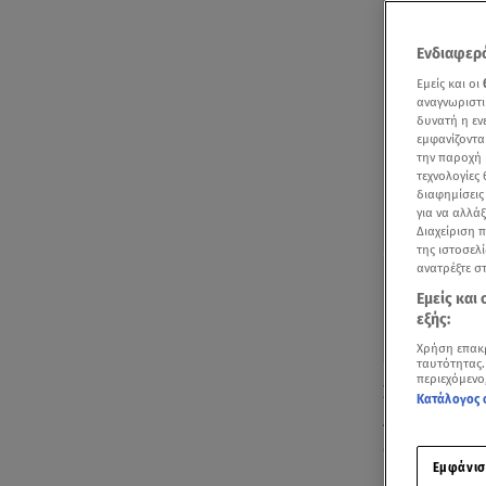
Ενδιαφερό
Εμείς και οι
αναγνωριστι
δυνατή η ε
εμφανίζοντα
την παροχή 
τεχνολογίες
διαφημίσεις
για να αλλά
Διαχείριση 
της ιστοσελί
ανατρέξτε σ
Εμείς και
εξής:
Χρήση επακ
ταυτότητας.
περιεχόμενο
Συναγερμός 
Κατάλογος 
Λεπτοκαρυά
οικογένειά τ
Εμφάνισ