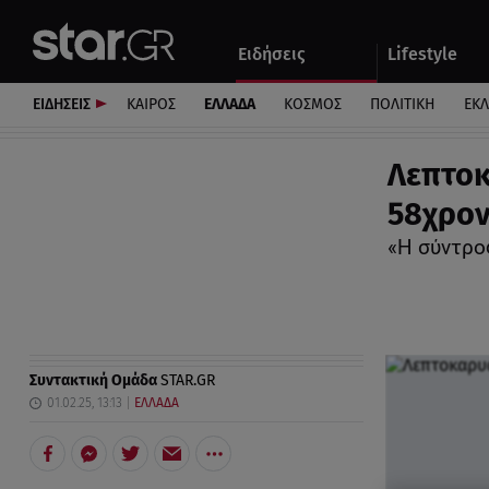
Αθλητικά
Quiz
Ειδήσεις
Lifestyle
Αυτοκίνητο
ΕΙΔΗΣΕΙΣ
ΚΑΙΡΟΣ
ΕΛΛΑΔΑ
ΚΟΣΜΟΣ
ΠΟΛΙΤΙΚΗ
ΕΚ
Λεπτοκ
58χρο
«Η σύντροφ
Συντακτική Ομάδα
STAR.GR
01.02.25, 13:13
ΕΛΛΑΔΑ