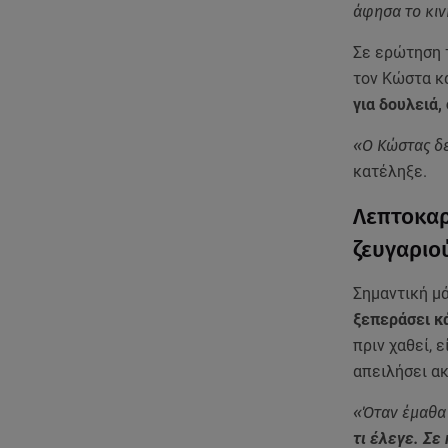
άφησα το κιν
Σε ερώτηση τ
τον Κώστα κα
για δουλειά,
«Ο Κώστας δε
κατέληξε.
Λεπτοκαρ
ζευγαριο
Σημαντική μ
ξεπεράσει κά
πριν χαθεί, 
απειλήσει ακ
«Όταν έμαθα 
τι έλεγε. Σ