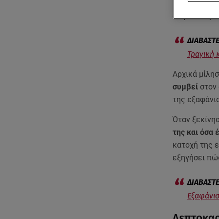
Η σύντροφός 
στην εκπομπ
Τραγική 
Αρχικά μίλη
συμβεί
στον
της εξαφάνισ
Όταν ξεκίνη
της και όσα 
κατοχή της 
εξηγήσει πώ
Εξαφάνισ
Λεπτοκαρ