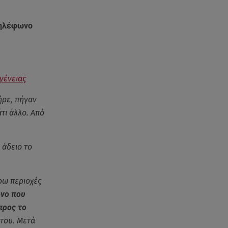
τηλέφωνο
γένειας
ήρε, πήγαν
τι άλλο. Από
 άδειο το
ύρω περιοχές
όνο που
προς το
 του. Μετά