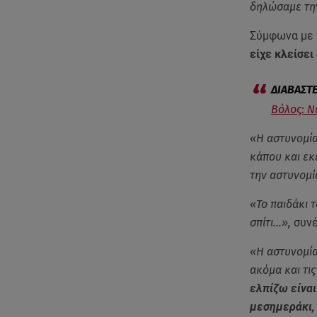
δηλώσαμε τη
Σύμφωνα με τ
είχε κλείσει
Βόλος: Ν
«Η αστυνομία
κάπου και εκ
την αστυνομί
«Το παιδάκι τ
σπίτι…»,
συνέ
«Η αστυνομία 
ακόμα και τις
ελπίζω είνα
μεσημεράκι,