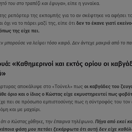
ητό του στο τραπέζι και έφυγα»
, είπε η γυναίκα.
ης ρεπόρτερ της εκπομπής για το αν σκέφτηκε να αφήσει το
ι όχι να το πάρει μαζί της, είπε ότι
δεν το έκανε γιατί εκείν
 όπως της είχε πει.
ν μπορούσε να λείψει τόσο καιρό. Δεν άντεχε μακριά από το πα
υά: «Καθημερινοί και εκτός ορίου οι καβγά
ύ»
άρτυρας αποκάλυψε στο «Τούνελ» πως
οι καβγάδες του ζευγ
θε όριο και ο ίδιος ο Κώστας είχε εκμυστηρευτεί πως φοβό
είχε πει σε πρόσωπο εμπιστοσύνης πως η σύντροφός του τον 
όμη και με μαχαίρι.
ότι ο Κώστας χάθηκε, την έπαιρνα τηλέφωνο.
Πήγα από εκεί κα
ε κάποια φάση μου πετάει ξεκάρφωτα ότι αυτή δεν είχε καθό