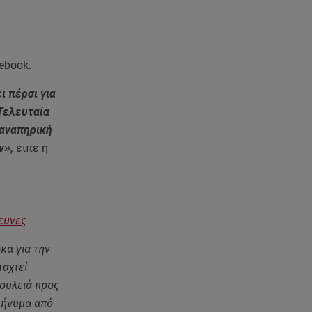
Ισραήλ - Κύπρος - Κρήτη: Το
μεγαλύτερο υποθαλάσσιο
καλώδιο στον κόσμο
ebook.
06.08.26 , 21:07
Motor Oil: Δωρεά
ι πέρσι για
πυροσβεστικών οχημάτων και
εξοπλισμού στον Άγιο Βασίλειο
Τελευταία
 αναπηρική
06.08.26 , 20:49
ν
»,
είπε η
Άκης Παυλόπουλος: Η τρυφερή
εξομολόγηση της συζύγου του,
Ελένης Φωτοπούλου
ευνες
06.08.26 , 20:25
Πώς επικοινωνούν τα
κα για την
ελικόπτερα στη φωτιά και ο
ταχτεί
ρόλος του «συνδέσμου»
δουλειά προς
 μήνυμα από
06.08.26 , 20:16