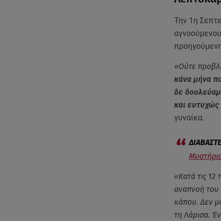
Την 1η Σεπτ
αγνοούμενου,
προηγούμενη
«Ούτε προβλή
κάνα μήνα π
δε δουλεύαμ
και ευτυχώς 
γυναίκα.
Μυστήριο
«Κατά τις 12
αναπνοή του 
κάπου. Δεν μο
τη Λάρισα. Έ