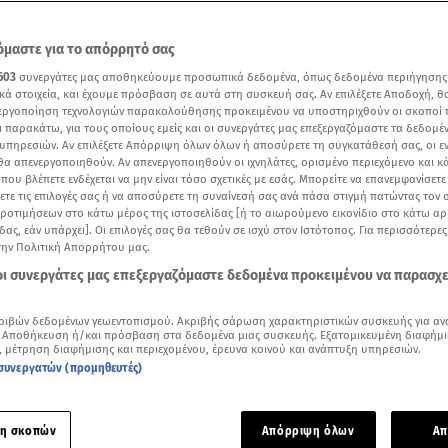
μαστε για το απόρρητό σας
603
συνεργάτες μας αποθηκεύουμε προσωπικά δεδομένα, όπως δεδομένα περιήγησης
κά στοιχεία, και έχουμε πρόσβαση σε αυτά στη συσκευή σας. Αν επιλέξετε Αποδοχή, θ
νεργοποίηση τεχνολογιών παρακολούθησης προκειμένου να υποστηριχθούν οι σκοποί
ι παρακάτω, για τους οποίους εμείς και οι συνεργάτες μας επεξεργαζόμαστε τα δεδομέ
υπηρεσιών. Αν επιλέξετε Απόρριψη όλων όλων ή αποσύρετε τη συγκατάθεσή σας, οι ε
 θα απενεργοποιηθούν. Αν απενεργοποιηθούν οι ιχνηλάτες, ορισμένο περιεχόμενο και κά
 που βλέπετε ενδέχεται να μην είναι τόσο σχετικές με εσάς. Μπορείτε να επανεμφανίσετ
ξετε τις επιλογές σας ή να αποσύρετε τη συναίνεσή σας ανά πάσα στιγμή πατώντας τον
προτιμήσεων στο κάτω μέρος της ιστοσελίδας [ή το αιωρούμενο εικονίδιο στο κάτω α
δας, εάν υπάρχει]. Οι επιλογές σας θα τεθούν σε ισχύ στον Ιστότοπος. Για περισσότερε
την Πολιτική Απορρήτου μας.
Δείτε περισσότερα άρθρα μας στα αποτελέσματα αναζήτησης
 οι συνεργάτες μας επεξεργαζόμαστε δεδομένα προκειμένου να παρασχ
Add star.gr on Google
ριβών δεδομένων γεωεντοπισμού. Ακριβής σάρωση χαρακτηριστικών συσκευής για αν
 Αποθήκευση ή/και πρόσβαση στα δεδομένα μιας συσκευής. Εξατομικευμένη διαφήμι
, μέτρηση διαφήμισης και περιεχομένου, έρευνα κοινού και ανάπτυξη υπηρεσιών.
έχει σημάνει μετά από τη μυστηριώδη
εξαφάνιση
ενός 58χρο
συνεργατών (προμηθευτές)
. Ο άνδρας χάθηκε ξαφνικά αφήνοντας πίσω του τα παιδιά και
ου, που αγωνιούν για την τύχη του.
η σκοπών
Απόρριψη όλων
Απ