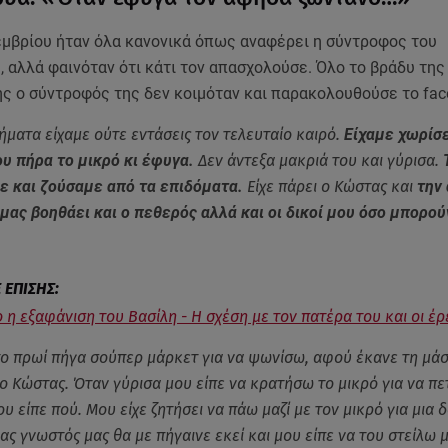
εμβρίου ήταν όλα κανονικά όπως αναφέρει η σύντροφος του
 αλλά φαινόταν ότι κάτι τον απασχολούσε. Όλο το βράδυ της
ς ο σύντροφός της δεν κοιμόταν και παρακολουθούσε το fac
ματα είχαμε ούτε εντάσεις τον τελευταίο καιρό.
Είχαμε χωρίσε
ου πήρα το μικρό κι έφυγα.
Δεν άντεξα μακριά του και γύρισα.
ε και ζούσαμε από τα επιδόματα.
Είχε πάρει ο Κώστας και
την
μας βοηθάει και ο πεθερός αλλά και οι δικοί μου όσο μπορού
 η εξαφάνιση του Βασίλη - Η σχέση με τον πατέρα του και οι έρ
 το πρωί πήγα σούπερ μάρκετ για να ψωνίσω, αφού έκανε τη μάσ
ο Κώστας. Όταν γύρισα μου είπε να κρατήσω το μικρό για να πε
υ είπε πού. Μου είχε ζητήσει να πάω μαζί με τον μικρό για μια 
νας γνωστός μας θα με πήγαινε εκεί και μου είπε να του στείλω