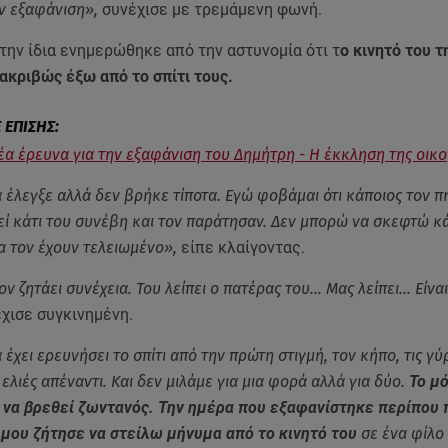
ν εξαφάνιση»,
συνέχισε με τρεμάμενη φωνή.
ην ίδια ενημερώθηκε από την αστυνομία ότι τ
ο κινητό του 
 ακριβώς έξω από το σπίτι τους.
έα έρευνα για την εξαφάνιση του Δημήτρη - Η έκκληση της οικο
 έλεγξε αλλά δεν βρήκε τίποτα. Εγώ φοβάμαι ότι κάποιος τον π
εί κάτι του συνέβη και τον παράτησαν. Δεν μπορώ να σκεφτώ κά
α τον έχουν τελειωμένο»,
είπε κλαίγοντας.
ον ζητάει συνέχεια. Του λείπει ο πατέρας του… Μας λείπει… Είναι
χισε συγκινημένη.
έχει ερευνήσει το σπίτι από την πρώτη στιγμή, τον κήπο, τις γ
 ελιές απέναντι. Και δεν μιλάμε για μια φορά αλλά για δύο.
Το μ
ι να βρεθεί ζωντανός. Την ημέρα που εξαφανίστηκε περίπου 
 μου ζήτησε να στείλω μήνυμα από το κινητό του
σε ένα φίλο