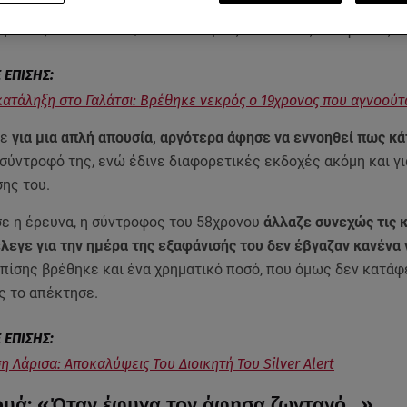
του, η οποία ήταν το τελευταίο πρόσωπο που τον είδε ζωντ
ή «Φως στο Τούνελ», υπέπεσε όμως σε πολλές αντιφάσεις.
κατάληξη στο Γαλάτσι: Βρέθηκε νεκρός ο 19χρονος που αγνοούτ
σε
για μια απλή απουσία, αργότερα άφησε να εννοηθεί πως κά
 σύντροφό της, ενώ έδινε διαφορετικές εκδοχές ακόμη και γι
ης του.
σε η έρευνα, η σύντροφος του 58χρονου
άλλαζε συνεχώς τις 
έλεγε για την ημέρα της εξαφάνισής του δεν έβγαζαν κανένα
επίσης βρέθηκε και ένα χρηματικό ποσό, που όμως δεν κατάφ
ς το απέκτησε.
η Λάρισα: Αποκαλύψεις Toυ Διοικητή Του Silver Alert
υά: «Όταν έφυγα τον άφησα ζωντανό…»