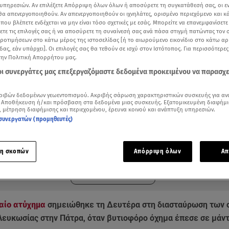
υπηρεσιών. Αν επιλέξετε Απόρριψη όλων όλων ή αποσύρετε τη συγκατάθεσή σας, οι ε
 θα απενεργοποιηθούν. Αν απενεργοποιηθούν οι ιχνηλάτες, ορισμένο περιεχόμενο και κά
 που βλέπετε ενδέχεται να μην είναι τόσο σχετικές με εσάς. Μπορείτε να επανεμφανίσετ
ξετε τις επιλογές σας ή να αποσύρετε τη συναίνεσή σας ανά πάσα στιγμή πατώντας τον
προτιμήσεων στο κάτω μέρος της ιστοσελίδας [ή το αιωρούμενο εικονίδιο στο κάτω α
δας, εάν υπάρχει]. Οι επιλογές σας θα τεθούν σε ισχύ στον Ιστότοπος. Για περισσότερε
την Πολιτική Απορρήτου μας.
 οι συνεργάτες μας επεξεργαζόμαστε δεδομένα προκειμένου να παρασχ
ριβών δεδομένων γεωεντοπισμού. Ακριβής σάρωση χαρακτηριστικών συσκευής για αν
 Αποθήκευση ή/και πρόσβαση στα δεδομένα μιας συσκευής. Εξατομικευμένη διαφήμι
, μέτρηση διαφήμισης και περιεχομένου, έρευνα κοινού και ανάπτυξη υπηρεσιών.
συνεργατών (προμηθευτές)
ότερα άρθρα μας στην αναζήτηση σας
.gr στις επιλογές σας
Δείτε περισσότερα άρθρα μας στα αποτελέσματα αναζήτησης
η σκοπών
Απόρριψη όλων
Απ
Add star.gr on Google
αίο ατύχημα
σημειώθηκε τη Δευτέρα στη διασταύρωση των 
Λευκωσίας στην Πάτρα, όταν βυτιοφόρο όχημα έπεσε σε μάντ