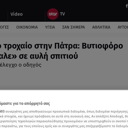
Video
ΛΟΓΕΣ
ΟΙΚΟΝΟΜΙΑ
ΥΓΕΙΑ
ΣΑΝ ΣΗΜΕΡΑ
ΑΘΛΗΤΙΚΑ
ΑΥΤΟ
 τροχαίο στην Πάτρα: Βυτιοφόρο
αλε» σε αυλή σπιτιού
 έλεγχο ο οδηγός
μαστε για το απόρρητό σας
603
συνεργάτες μας αποθηκεύουμε προσωπικά δεδομένα, όπως δεδομένα περιήγησης
κά στοιχεία, και έχουμε πρόσβαση σε αυτά στη συσκευή σας. Αν επιλέξετε Αποδοχή, θ
νεργοποίηση τεχνολογιών παρακολούθησης προκειμένου να υποστηριχθούν οι σκοποί
ι παρακάτω, για τους οποίους εμείς και οι συνεργάτες μας επεξεργαζόμαστε τα δεδομέ