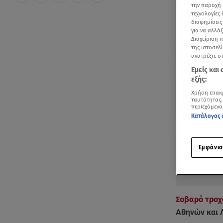
την παροχή 
τεχνολογίες
διαφημίσεις
για να αλλά
Διαχείριση 
της ιστοσελί
ανατρέξτε σ
Εμείς και
εξής:
Χρήση επακ
ταυτότητας.
περιεχόμενο
Κατάλογος 
Δείτε περισσ
Πρόσθηκη star
Εμφάνισ
Σοβαρό τροχ
Αθηνών και 