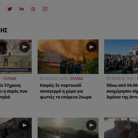
ΣΗΣ
1
ΕΛΛΑΔΑ
08.08.26, 14:25
ΕΛΛΑΔΑ
08.08.26, 13:49
Σε 57χρονη
Καιρός: Σε πορτοκαλί
Πάνω από 56.00
ει η σορός που
συναγερμό η χώρα για
αναχώρησαν σή
πηλιά
φωτιές τα επόμενα 24ωρα
λιμάνια της Αττ