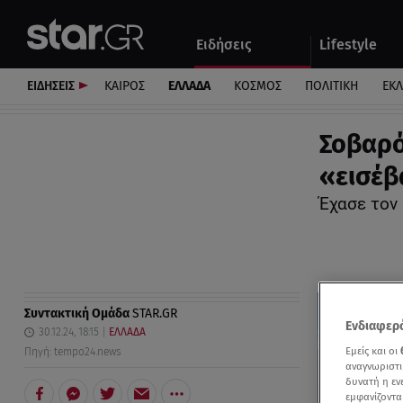
Αθλητικά
Quiz
Ειδήσεις
Lifestyle
Αυτοκίνητο
ΕΙΔΗΣΕΙΣ
ΚΑΙΡΟΣ
ΕΛΛΑΔΑ
ΚΟΣΜΟΣ
ΠΟΛΙΤΙΚΗ
ΕΚ
Σοβαρό
«εισέβ
Έχασε τον
Συντακτική Ομάδα
STAR.GR
Ενδιαφερό
30.12.24, 18:15
ΕΛΛΑΔΑ
Εμείς και οι
Πηγή: tempo24.news
αναγνωριστι
δυνατή η ε
εμφανίζοντα