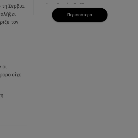
Λυκαβηττός: Σε 57χρονη
 τη Σερβία,
γυναίκα ανήκει η σορός που
ταλήξει
Περισσότερα
βρέθηκε σε σπηλιά
ριξε τον
08.08.26 , 14:50
Κατερίνα Καινούργιου: Η Πάρος
και το cool φορμάκι της
κορούλας της!
 οι
08.08.26 , 14:25
φόρο είχε
Καιρός: Σε πορτοκαλί
συναγερμό η χώρα για φωτιές
τα επόμενα 24ωρα
τη
08.08.26 , 14:00
Summer fling: Γιατί να πεις ναι
σε έναν καλοκαιρινό έρωτα
08.08.26 , 13:59