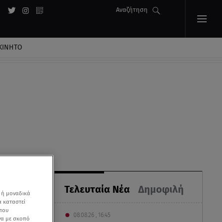
Αναζήτηση
ΚΙΝΗΤΟ
Τελευταία Νέα
Δημοφιλή
 ή μοναδικά
α καταστεί
 που
08.08.26 , 16:45
να με σκοπό