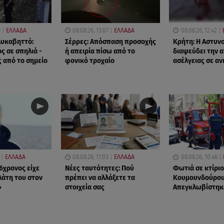
9
ΕΛΛΑΔΑ
08.08.26, 13:07
ΕΛΛΑΔΑ
08.08.26, 12:42
Λυκαβηττό:
Σέρρες: Απόσπαση προσοχής
Κρήτη: Η Αστυν
ς σε σπηλιά -
ή απειρία πίσω από το
διαψεύδει την 
 από το σημείο
φονικό τροχαίο
ασέλγειας σε αν
ΕΛΛΑΔΑ
08.08.26, 11:03
ΕΛΛΑΔΑ
08.08.26, 10:46
6χρονος είχε
Νέες ταυτότητες: Πού
Φωτιά σε κτίριο
λάτη του στον
πρέπει να αλλάξετε τα
Κουμουνδούρου
»
στοιχεία σας
Απεγκλωβίστηκ