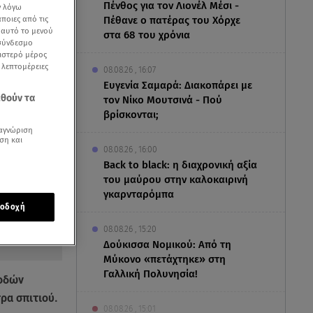
Πένθος για τον Λιονέλ Μέσι -
ν λόγω
ποιες από τις
Πέθανε ο πατέρας του Χόρχε
ε αυτό το μενού
στα 68 του χρόνια
 σύνδεσμο
ριστερό μέρος
ς λεπτομέρειες
08.08.26 , 16:07
Ευγενία Σαμαρά: Διακοπάρει με
εθούν τα
τον Νίκο Μουτσινά - Πού
βρίσκονται;
αγνώριση
ση και
08.08.26 , 16:00
Back to black: η διαχρονική αξία
του μαύρου στην καλοκαιρινή
γκαρνταρόμπα
οδοχή
08.08.26 , 15:20
Δούκισσα Νομικού: Από τη
Μύκονο «πετάχτηκε» στη
Γαλλική Πολυνησία!
οδών
ρα σπιτιού.
08.08.26 , 15:01