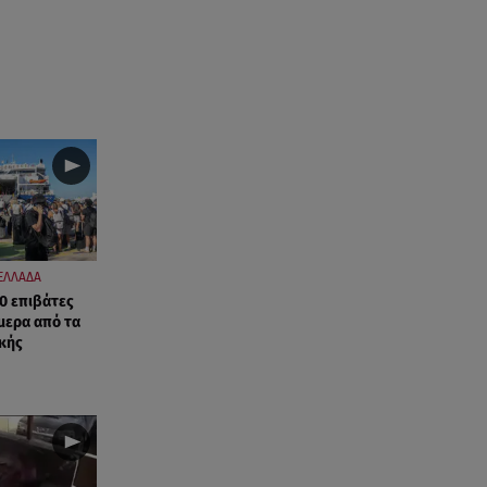
Αθηνά Οικονομάκου: Οι... hot
αναρτήσεις της με animal print
μπικίνι!
08.08.26 , 13:49
Πάνω από 56.000 επιβάτες
αναχώρησαν σήμερα από τα
λιμάνια της Αττικής
08.08.26 , 13:29
Θρίλερ στον Λυκαβηττό:
Βρέθηκε σορός σε σπηλιά -
ΕΛΛΑΔΑ
Φωτογραφίες από το σημείο
0 επιβάτες
μερα από τα
ικής
08.08.26 , 13:11
ΑΜΜΟΣ - Η πρώτη ανάγνωση
(αναλόγιο) στο θέατρο Άβατον
08.08.26 , 13:07
Σέρρες: Απόσπαση προσοχής ή