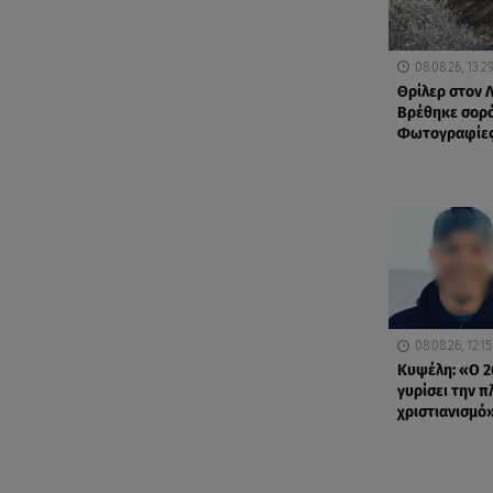
08.08.26, 13:2
Θρίλερ στον 
Βρέθηκε σορό
Φωτογραφίες
08.08.26, 12:15
Κυψέλη: «Ο 2
γυρίσει την π
χριστιανισμό