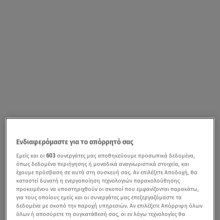
Ενδιαφερόμαστε για το απόρρητό σας
Εμείς και οι
603
συνεργάτες μας αποθηκεύουμε προσωπικά δεδομένα,
όπως δεδομένα περιήγησης ή μοναδικά αναγνωριστικά στοιχεία, και
έχουμε πρόσβαση σε αυτά στη συσκευή σας. Αν επιλέξετε Αποδοχή, θα
καταστεί δυνατή η ενεργοποίηση τεχνολογιών παρακολούθησης
προκειμένου να υποστηριχθούν οι σκοποί που εμφανίζονται παρακάτω,
για τους οποίους εμείς και οι συνεργάτες μας επεξεργαζόμαστε τα
δεδομένα με σκοπό την παροχή υπηρεσιών. Αν επιλέξετε Απόρριψη όλων
όλων ή αποσύρετε τη συγκατάθεσή σας, οι εν λόγω τεχνολογίες θα