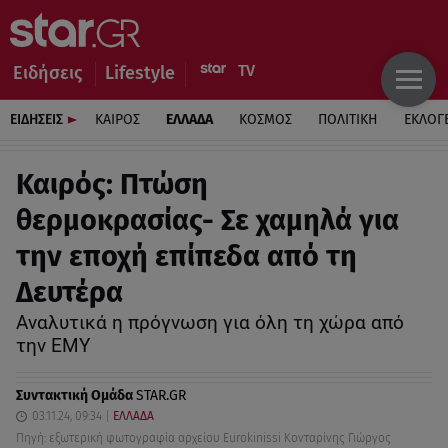
Ειδήσεις
Lifestyle
ΕΙΔΗΣΕΙΣ
ΚΑΙΡΟΣ
ΕΛΛΑΔΑ
ΚΟΣΜΟΣ
ΠΟΛΙΤΙΚΗ
ΕΚΛΟΓ
Καιρός: Πτώση
θερμοκρασίας- Σε χαμηλά για
την εποχή επίπεδα από τη
Δευτέρα
Αναλυτικά η πρόγνωση για όλη τη χώρα από
την ΕΜΥ
Συντακτική Ομάδα
STAR.GR
03.11.24, 09:34
ΕΛΛΑΔΑ
Πηγή: εξωτερική φωτογραφία αρχείου Eurokinissi Κονταρίνης Γιώργος