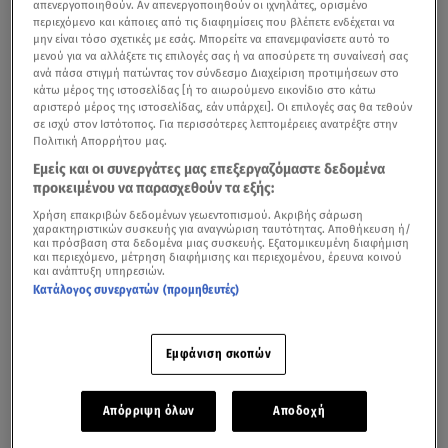
απενεργοποιηθούν. Αν απενεργοποιηθούν οι ιχνηλάτες, ορισμένο
περιεχόμενο και κάποιες από τις διαφημίσεις που βλέπετε ενδέχεται να
μην είναι τόσο σχετικές με εσάς. Μπορείτε να επανεμφανίσετε αυτό το
μενού για να αλλάξετε τις επιλογές σας ή να αποσύρετε τη συναίνεσή σας
ανά πάσα στιγμή πατώντας τον σύνδεσμο Διαχείριση προτιμήσεων στο
κάτω μέρος της ιστοσελίδας [ή το αιωρούμενο εικονίδιο στο κάτω
αριστερό μέρος της ιστοσελίδας, εάν υπάρχει]. Οι επιλογές σας θα τεθούν
σε ισχύ στον Ιστότοπος. Για περισσότερες λεπτομέρειες ανατρέξτε στην
Πολιτική Απορρήτου μας.
Εμείς και οι συνεργάτες μας επεξεργαζόμαστε δεδομένα
προκειμένου να παρασχεθούν τα εξής:
Χρήση επακριβών δεδομένων γεωεντοπισμού. Ακριβής σάρωση
Η πρόγνωση του καιρού για σήμερα από την ΕΜΥ- βίντεο Star
χαρακτηριστικών συσκευής για αναγνώριση ταυτότητας. Αποθήκευση ή/
και πρόσβαση στα δεδομένα μιας συσκευής. Εξατομικευμένη διαφήμιση
και περιεχόμενο, μέτρηση διαφήμισης και περιεχομένου, έρευνα κοινού
και ανάπτυξη υπηρεσιών.
Μικρή πτώση της θερμοκρασίας,
που
στα βόρεια θα
Κατάλογος συνεργατών (προμηθευτές)
φτάσει τους 18 με 20 βαθμούς Κελσίου, αναμένεται
σήμερα, σύμφωνα με την ΕΜΥ. Ο καιρός θα είναι αίθριος
αρχικά με λίγες νεφώσεις, τοπικά αυξημένες τις
Εμφάνιση σκοπών
πρωινές ώρες στα βορειοανατολικά και σταδιακά στα
υπόλοιπα ανατολικά και βόρεια ηπειρωτικά, τις
Απόρριψη όλων
Αποδοχή
Σποράδες, την Εύβοια και από το βράδυ στη βόρεια