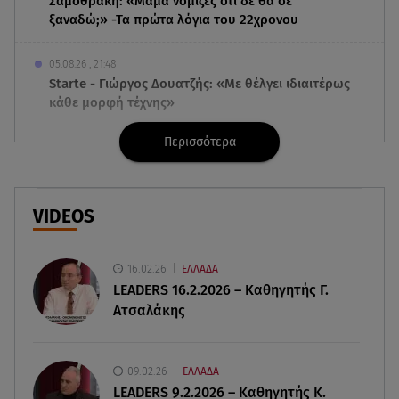
Σαμοθράκη: «Μαμά νόμιζες ότι δε θα σε
ξαναδώ;» -Τα πρώτα λόγια του 22χρονου
05.08.26 , 21:48
Starte - Γιώργος Δουατζής: «Με θέλγει ιδιαιτέρως
κάθε μορφή τέχνης»
Περισσότερα
05.08.26 , 21:41
«Στην κόψη του ξυραφιού» οι συνομιλίες ΗΠΑ –
Ιράν
VIDEOS
05.08.26 , 21:22
Ευρυδίκη Βαλαβάνη για Γρηγόρη Μόργκαν:
«Oνειρευόμουν έναν άντρα σαν εσένα»
16.02.26
ΕΛΛΑΔΑ
LEADERS 16.2.2026 – Καθηγητής Γ.
Ατσαλάκης
05.08.26 , 20:51
Με γαλλικό... κλειδί η ηλεκτρική διασύνδεση
Ελλάδας – Κύπρου (GSI)
09.02.26
ΕΛΛΑΔΑ
LEADERS 9.2.2026 – Καθηγητής Κ.
05.08.26 , 20:42