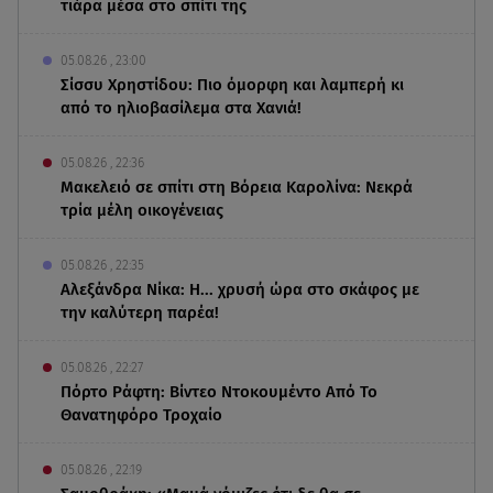
τιάρα μέσα στο σπίτι της
05.08.26 , 23:00
Σίσσυ Χρηστίδου: Πιο όμορφη και λαμπερή κι
από το ηλιοβασίλεμα στα Χανιά!
05.08.26 , 22:36
Μακελειό σε σπίτι στη Βόρεια Καρολίνα: Νεκρά
τρία μέλη οικογένειας
05.08.26 , 22:35
Αλεξάνδρα Νίκα: Η... χρυσή ώρα στο σκάφος με
την καλύτερη παρέα!
05.08.26 , 22:27
Πόρτο Ράφτη: Bίντεο Ντοκουμέντο Από Το
Θανατηφόρο Τροχαίο
05.08.26 , 22:19