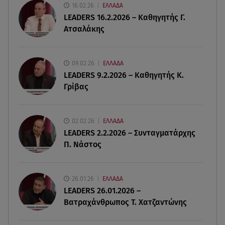
Τραγωδία στην Πάρο: Νεκρό 4χρονο παιδί σε
16.02.26
ΕΛΛΑΔΑ
πισίνα
LEADERS 16.2.2026 – Καθηγητής Γ.
Ατσαλάκης
08.08.26 , 18:51
BYD: Στην 91η θέση της λίστας Fortune Global
500 για το 2026
09.02.26
ΕΛΛΑΔΑ
LEADERS 9.2.2026 – Καθηγητής Κ.
Γρίβας
08.08.26 , 17:45
Εριέττα Κούρκουλου: Η συγκινητική ανάρτηση
για τα 33α γενέθλιά της
02.02.26
ΕΛΛΑΔΑ
LEADERS 2.2.2026 – Συνταγματάρχης
08.08.26 , 17:44
Π. Νάστος
Νεκρή μεγαλόσωμη αρκούδα στην Καστοριά,
πιθανόν από πυροβολισμό
26.01.26
ΕΛΛΑΔΑ
08.08.26 , 17:32
LEADERS 26.01.2026 –
Τζο Μπάιντεν: Ο καρκίνος έχει εξαπλωθεί - Η
Βατραχάνθρωπος Τ. Χατζαντώνης
ανακοίνωση του γιου του