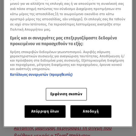
μενού για να αλλάξετε τις επιλογές σας ή να αποσύρετε τη συναίνεσή σας
ανά πάσα στιγμή πατώντας τον σύνδεσμο Διαχείριση προτιμήσεων στο
κάτω μέρος της ιστοσελίδας [ή το αιωρούμενο εικονίδιο στο κάτω
αριστερό μέρος της ιστοσελίδας, εάν υπάρχει]. Οι επιλογές σας θα τεθούν
σε ισχύ στον Ιστότοπος. Για περισσότερες λεπτομέρειες ανατρέξτε στην
Πολιτική Απορρήτου μας.
Εμείς και οι συνεργάτες μας επεξεργαζόμαστε δεδομένα
προκειμένου να παρασχεθούν τα εξής:
Ερωτήματα για τον θάνατο του ποδοσφαιριστή Τζορτζ Μπάλντοκ - Βίντεο
Χρήση επακριβών δεδομένων γεωεντοπισμού. Ακριβής σάρωση
χαρακτηριστικών συσκευής για αναγνώριση ταυτότητας. Αποθήκευση ή/
από το κεντρικό δελτίο ειδήσεων του Star
και πρόσβαση στα δεδομένα μιας συσκευής. Εξατομικευμένη διαφήμιση
και περιεχόμενο, μέτρηση διαφήμισης και περιεχομένου, έρευνα κοινού
και ανάπτυξη υπηρεσιών.
Σοκ έχει προκαλέσει σε ολόκληρο τον αθλητικό κόσμο,
Κατάλογος συνεργατών (προμηθευτές)
ο ξαφνικός θάνατος του 31χρονου διεθνούς
ποδοσφαιριστή του Παναθηναϊκού
Τζορτζ Μπάλντοκ
, ο
Εμφάνιση σκοπών
οποίος βρέθηκε νεκρός μέσα στην πισίνα του σπιτιού
του στη
Γλυφάδα
.
Απόρριψη όλων
Αποδοχή
Αυτόπτης μάρτυρας περιγράφει τη στιγμή που
βρέθηκε νεκρός ο Τζορτζ Μπάλντοκ