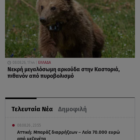
08.08.26, 17:44
ΕΛΛΑΔΑ
Νεκρή μεγαλόσωμη αρκούδα στην Καστοριά,
πιθανόν από πυροβολισμό
Τελευταία Νέα
Δημοφιλή
08.08.26 , 23:55
Αττική: Μπαράζ διαρρήξεων – Λεία 70.000 ευρώ
από μεζονέτα