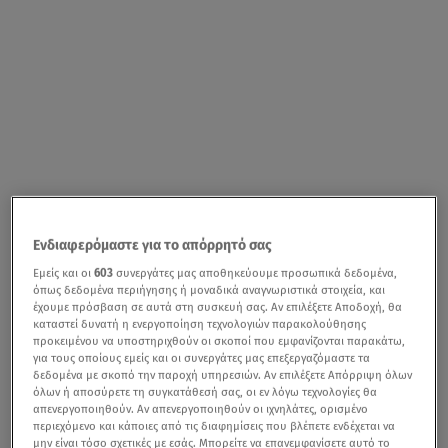
Ενδιαφερόμαστε για το απόρρητό σας
Εμείς και οι
603
συνεργάτες μας αποθηκεύουμε προσωπικά δεδομένα,
όπως δεδομένα περιήγησης ή μοναδικά αναγνωριστικά στοιχεία, και
έχουμε πρόσβαση σε αυτά στη συσκευή σας. Αν επιλέξετε Αποδοχή, θα
καταστεί δυνατή η ενεργοποίηση τεχνολογιών παρακολούθησης
προκειμένου να υποστηριχθούν οι σκοποί που εμφανίζονται παρακάτω,
για τους οποίους εμείς και οι συνεργάτες μας επεξεργαζόμαστε τα
δεδομένα με σκοπό την παροχή υπηρεσιών. Αν επιλέξετε Απόρριψη όλων
όλων ή αποσύρετε τη συγκατάθεσή σας, οι εν λόγω τεχνολογίες θα
απενεργοποιηθούν. Αν απενεργοποιηθούν οι ιχνηλάτες, ορισμένο
περιεχόμενο και κάποιες από τις διαφημίσεις που βλέπετε ενδέχεται να
μην είναι τόσο σχετικές με εσάς. Μπορείτε να επανεμφανίσετε αυτό το