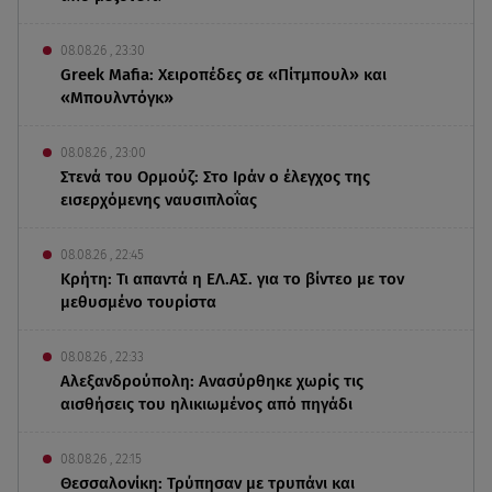
08.08.26 , 23:30
Greek Mafia: Χειροπέδες σε «Πίτμπουλ» και
«Μπουλντόγκ»
08.08.26 , 23:00
Στενά του Ορμούζ: Στο Ιράν ο έλεγχος της
εισερχόμενης ναυσιπλοΐας
08.08.26 , 22:45
Κρήτη: Τι απαντά η ΕΛ.ΑΣ. για το βίντεο με τον
μεθυσμένο τουρίστα
08.08.26 , 22:33
Αλεξανδρούπολη: Ανασύρθηκε χωρίς τις
αισθήσεις του ηλικιωμένος από πηγάδι
08.08.26 , 22:15
Θεσσαλονίκη: Τρύπησαν με τρυπάνι και