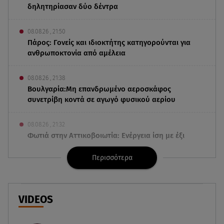
δηλητηρίασαν δύο δέντρα
08.08.26 , 21:50
Πάρος: Γονείς και ιδιοκτήτης κατηγορούνται για
ανθρωποκτονία από αμέλεια
08.08.26 , 21:38
Βουλγαρία:Μη επανδρωμένο αεροσκάφος
συνετρίβη κοντά σε αγωγό φυσικού αερίου
08.08.26 , 21:32
Φωτιά στην Αττικοβοιωτία: Ενέργεια ίση με έξι
ατομικές βόμβες
Περισσότερα
08.08.26 , 21:20
«Ισλαμικό ΝΑΤΟ»: Πώς επηρεάζεται η Ελλάδα
από τη νέα συμμαχία
VIDEOS
08.08.26 , 19:19