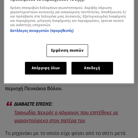
Χρήση επακριβών δεδομένων γεωεντοπισμού. Ακριβής σάρωση
χαρακτηριστικών συσκευής για αναγνώριση ταυτότητας. Αποθήκευση ή/
και πρόσβαση στα δεδομένα μιας συσκευής. Εξατομικευμένη διαφήμιση
και περιεχόμενο, μέτρηση διαφήμισης και περιεχομένου, έρευνα κοινού
και ανάπτυξη υπηρεσιών.
Κατάλογος συνεργατών (προμηθευτές)
Εμφάνιση σκοπών
Η οικογενειακή τραγωδία που συγκλόνισε τον
Βόλο
γράφει αυλαία με τον πιο δραματικό τρόπο, καθώς ο
Απόρριψη όλων
Αποδοχή
40χρονος που είχε επιτεθεί στον πατέρα του με
ψαροντούφεκο βρέθηκε νεκρός στη θάλασσα, στην
περιοχή Πευκάκια Βόλου.
Τραγωδία: Νεκρός ο 40χρονος που επιτέθηκε με
ψαροντούφεκο στον πατέρα του
Το μηχανάκι με το οποίο είχε φύγει από το σπίτι μετά