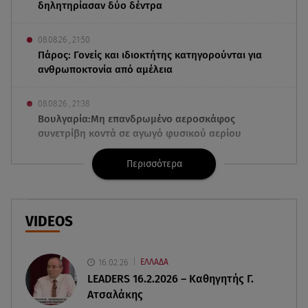
δηλητηρίασαν δύο δέντρα
08.08.26 , 21:50
Πάρος: Γονείς και ιδιοκτήτης κατηγορούνται για
ανθρωποκτονία από αμέλεια
08.08.26 , 21:38
Βουλγαρία:Μη επανδρωμένο αεροσκάφος
συνετρίβη κοντά σε αγωγό φυσικού αερίου
Περισσότερα
08.08.26 , 21:32
Φωτιά στην Αττικοβοιωτία: Ενέργεια ίση με έξι
ατομικές βόμβες
VIDEOS
08.08.26 , 21:20
«Ισλαμικό ΝΑΤΟ»: Πώς επηρεάζεται η Ελλάδα
από τη νέα συμμαχία
16.02.26
ΕΛΛΑΔΑ
LEADERS 16.2.2026 – Καθηγητής Γ.
Ατσαλάκης
08.08.26 , 19:19