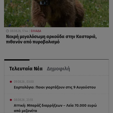
08.08.26, 17:44
ΕΛΛΑΔΑ
Νεκρή μεγαλόσωμη αρκούδα στην Καστοριά,
πιθανόν από πυροβολισμό
Τελευταία Νέα
Δημοφιλή
09.08.26 , 03:00
Εορτολόγιο: Ποιοι γιορτάζουν στις 9 Αυγούστου
08.08.26 , 23:55
Αττική: Μπαράζ διαρρήξεων – Λεία 70.000 ευρώ
από μεζονέτα