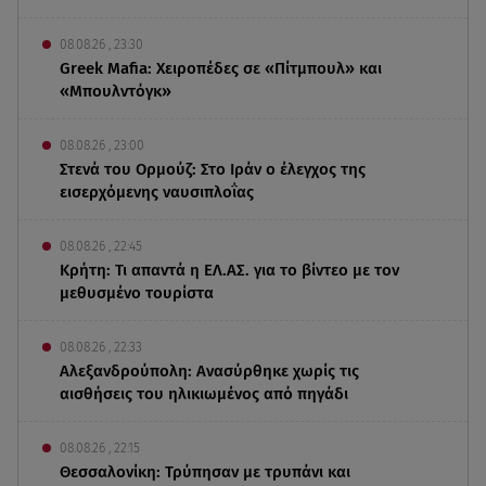
08.08.26 , 23:30
Greek Mafia: Χειροπέδες σε «Πίτμπουλ» και
«Μπουλντόγκ»
08.08.26 , 23:00
Στενά του Ορμούζ: Στο Ιράν ο έλεγχος της
εισερχόμενης ναυσιπλοΐας
08.08.26 , 22:45
Κρήτη: Τι απαντά η ΕΛ.ΑΣ. για το βίντεο με τον
μεθυσμένο τουρίστα
08.08.26 , 22:33
Αλεξανδρούπολη: Ανασύρθηκε χωρίς τις
αισθήσεις του ηλικιωμένος από πηγάδι
08.08.26 , 22:15
Θεσσαλονίκη: Τρύπησαν με τρυπάνι και