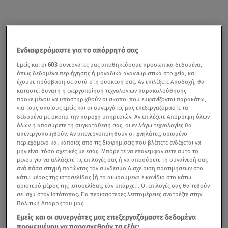
Ενδιαφερόμαστε για το απόρρητό σας
Εμείς και οι
603
συνεργάτες μας αποθηκεύουμε προσωπικά δεδομένα,
όπως δεδομένα περιήγησης ή μοναδικά αναγνωριστικά στοιχεία, και
έχουμε πρόσβαση σε αυτά στη συσκευή σας. Αν επιλέξετε Αποδοχή, θα
καταστεί δυνατή η ενεργοποίηση τεχνολογιών παρακολούθησης
προκειμένου να υποστηριχθούν οι σκοποί που εμφανίζονται παρακάτω,
για τους οποίους εμείς και οι συνεργάτες μας επεξεργαζόμαστε τα
δεδομένα με σκοπό την παροχή υπηρεσιών. Αν επιλέξετε Απόρριψη όλων
όλων ή αποσύρετε τη συγκατάθεσή σας, οι εν λόγω τεχνολογίες θα
απενεργοποιηθούν. Αν απενεργοποιηθούν οι ιχνηλάτες, ορισμένο
περιεχόμενο και κάποιες από τις διαφημίσεις που βλέπετε ενδέχεται να
μην είναι τόσο σχετικές με εσάς. Μπορείτε να επανεμφανίσετε αυτό το
μενού για να αλλάξετε τις επιλογές σας ή να αποσύρετε τη συναίνεσή σας
ανά πάσα στιγμή πατώντας τον σύνδεσμο Διαχείριση προτιμήσεων στο
κάτω μέρος της ιστοσελίδας [ή το αιωρούμενο εικονίδιο στο κάτω
αριστερό μέρος της ιστοσελίδας, εάν υπάρχει]. Οι επιλογές σας θα τεθούν
σε ισχύ στον Ιστότοπος. Για περισσότερες λεπτομέρειες ανατρέξτε στην
Πολιτική Απορρήτου μας.
Εμείς και οι συνεργάτες μας επεξεργαζόμαστε δεδομένα
προκειμένου να παρασχεθούν τα εξής: