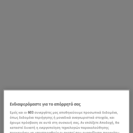
Ενδιαφερόμαστε για το απόρρητό σας
Εμείς και οι
603
συνεργάτες μας αποθηκεύουμε προσωπικά δεδομένα,
όπως δεδομένα περιήγησης ή μοναδικά αναγνωριστικά στοιχεία, και
έχουμε πρόσβαση σε αυτά στη συσκευή σας. Αν επιλέξετε Αποδοχή, θα
καταστεί δυνατή η ενεργοποίηση τεχνολογιών παρακολούθησης
προκειμένου να υποστηριχθούν οι σκοποί που εμφανίζονται παρακάτω,