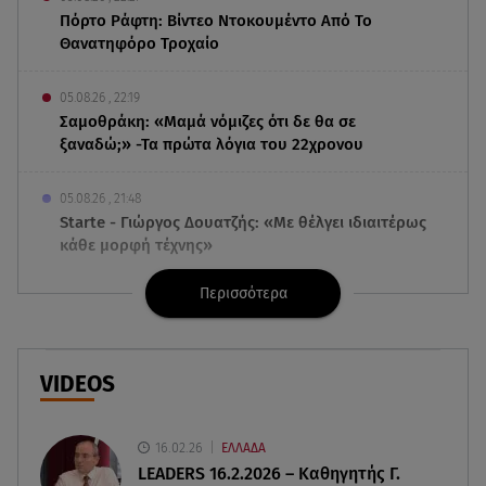
Πόρτο Ράφτη: Bίντεο Ντοκουμέντο Από Το
Θανατηφόρο Τροχαίο
05.08.26 , 22:19
Σαμοθράκη: «Μαμά νόμιζες ότι δε θα σε
ξαναδώ;» -Τα πρώτα λόγια του 22χρονου
05.08.26 , 21:48
Starte - Γιώργος Δουατζής: «Με θέλγει ιδιαιτέρως
κάθε μορφή τέχνης»
Περισσότερα
05.08.26 , 21:41
«Στην κόψη του ξυραφιού» οι συνομιλίες ΗΠΑ –
Ιράν
VIDEOS
05.08.26 , 21:22
Ευρυδίκη Βαλαβάνη για Γρηγόρη Μόργκαν:
«Oνειρευόμουν έναν άντρα σαν εσένα»
16.02.26
ΕΛΛΑΔΑ
LEADERS 16.2.2026 – Καθηγητής Γ.