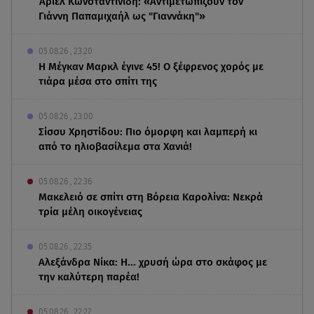
Άριελ Κωνσταντινίδη: «Αντιμετωπίζουν τον
Γιάννη Παπαμιχαήλ ως "Γιαννάκη"»
05.08.26 , 23:20
Η Μέγκαν Μαρκλ έγινε 45! Ο ξέφρενος χορός με
τιάρα μέσα στο σπίτι της
05.08.26 , 23:00
Σίσσυ Χρηστίδου: Πιο όμορφη και λαμπερή κι
από το ηλιοβασίλεμα στα Χανιά!
05.08.26 , 22:36
Μακελειό σε σπίτι στη Βόρεια Καρολίνα: Νεκρά
τρία μέλη οικογένειας
05.08.26 , 22:35
Αλεξάνδρα Νίκα: Η... χρυσή ώρα στο σκάφος με
την καλύτερη παρέα!
05.08.26 , 22:27