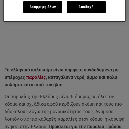
Απόρριψη όλων
Αποδοχή
Το ελληνικό καλοκαίρι είναι άρρηκτα συνδεδεμένο με
υπέροχες
παραλίες
, καταγάλανα νερά, άμμο και πολύ
κολύμπι κάτω από τον ήλιο.
Οι παραλίες της Ελλάδας είναι διάσημες σε όλο τον
κόσμο και όχι άδικα αφού κερδίζουν ακόμη και τους πιο
δύσκολους λόγω της μοναδικότητάς τους. Ανάμεσα
λοιπόν στις πιο καθαρές παραλίες στον κόσμο, η κορυφή
ανήκει στην Ελλάδα.
Πρόκειται για την παραλία Πράσσα