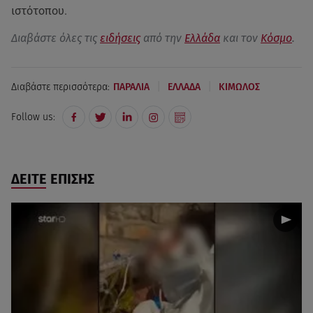
ιστότοπου.
Διαβάστε όλες τις
ειδήσεις
από την
Ελλάδα
και τον
Κόσμο
.
|
|
Διαβάστε περισσότερα:
ΠΑΡΑΛΙΑ
ΕΛΛΑΔΑ
ΚΙΜΩΛΟΣ
Follow us:
ΔΕΙΤΕ ΕΠΙΣΗΣ