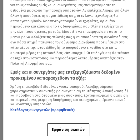
για τους οποίους εμείς και οι συνεργάτες μας επεξεργαζόμαστε τα
δεδομένα με σκοπό την παροχή υπηρεσιών. Αν επιλέξετε Απόρριψη όλων
όλων ή αποσύρετε τη συγκατάθεσή σας, οι εν λόγω τεχνολογίες θα
απενεργοποιηθούν. Αν απενεργοποιηθούν οι ιχνηλάτες, ορισμένο
περιεχόμενο και κάποιες από τις διαφημίσεις που βλέπετε ενδέχεται να
μην είναι τόσο σχετικές με εσάς. Μπορείτε να επανεμφανίσετε αυτό το
μενού για να αλλάξετε τις επιλογές σας ή να αποσύρετε τη συναίνεσή σας
ανά πάσα στιγμή πατώντας τον σύνδεσμο Διαχείριση προτιμήσεων στο
κάτω μέρος της ιστοσελίδας [ή το αιωρούμενο εικονίδιο στο κάτω
αριστερό μέρος της ιστοσελίδας, εάν υπάρχει]. Οι επιλογές σας θα τεθούν
σε ισχύ στον Ιστότοπος. Για περισσότερες λεπτομέρειες ανατρέξτε στην
Πολιτική Απορρήτου μας.
Εμείς και οι συνεργάτες μας επεξεργαζόμαστε δεδομένα
προκειμένου να παρασχεθούν τα εξής:
Χρήση επακριβών δεδομένων γεωεντοπισμού. Ακριβής σάρωση
χαρακτηριστικών συσκευής για αναγνώριση ταυτότητας. Αποθήκευση ή/
και πρόσβαση στα δεδομένα μιας συσκευής. Εξατομικευμένη διαφήμιση
και περιεχόμενο, μέτρηση διαφήμισης και περιεχομένου, έρευνα κοινού
και ανάπτυξη υπηρεσιών.
Κατάλογος συνεργατών (προμηθευτές)
Εμφάνιση σκοπών