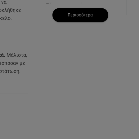
 να
Πώς επικοινωνούν τα
ροκλήθηκε
ελικόπτερα στη φωτιά και ο
Περισσότερα
ρόλος του «συνδέσμου»
άκελο.
06.08.26 , 20:16
Αθηνά Οικονομάκου από την
Μπόρα Μπόρα: «Έσκασε όλη η
κούραση του χειμώνα»
κά.
Μάλιστα,
 έσπασαν με
06.08.26 , 20:04
αστάτωση.
Σαμοθράκη: Συγκλονιστική
διάσωση 15χρονης από
δύσβατο φαράγγι
06.08.26 , 19:44
Πότε δεν επιβάλλεται φόρος
κληρονομιάς σε τραπεζικές
καταθέσεις