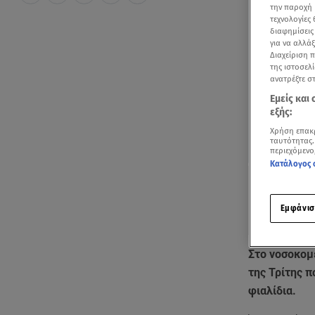
την παροχή 
τεχνολογίες
διαφημίσεις
για να αλλά
Διαχείριση 
της ιστοσελί
ανατρέξτε σ
Εμείς και
εξής:
Χρήση επακ
ταυτότητας.
περιεχόμενο
Κατάλογος 
Εμφάνισ
Στο νοσοκομ
της Τρίτης 
φιαλίδια.