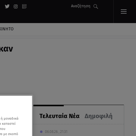
Αναζήτηση
ΚΙΝΗΤΟ
καν
Τελευταία Νέα
Δημοφιλή
 ή μοναδικά
α καταστεί
 που
06.08.26 , 21:31
να με σκοπό