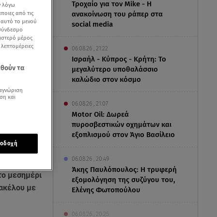
Τροχαίο για τον Mike - Η
ν λόγω
ποιες από τις
ανακοίνωση του ράπερ στα
ε αυτό το μενού
social media
 σύνδεσμο
ριστερό μέρος
ς λεπτομέρειες
06.08.26 , 21:22
Ισραήλ - Κύπρος - Κρήτη: Το
εθούν τα
μεγαλύτερο υποθαλάσσιο
καλώδιο στον κόσμο
αγνώριση
ση και
06.08.26 , 21:07
Motor Oil: Δωρεά
πυροσβεστικών οχημάτων και
εξοπλισμού στον Άγιο Βασίλειο
οδοχή
06.08.26 , 20:49
Άκης Παυλόπουλος: Η τρυφερή
το μεσημέρι
εξομολόγηση της συζύγου του,
ακέλου με
Ελένης Φωτοπούλου
06.08.26 , 20:25