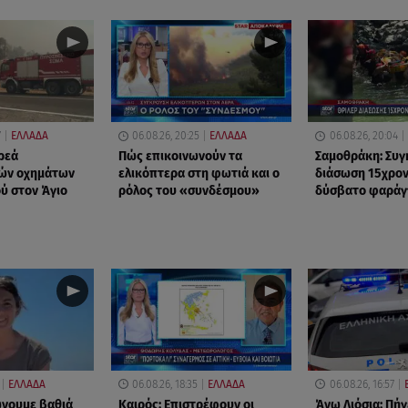
7
ΕΛΛΑΔΑ
06.08.26, 20:25
ΕΛΛΑΔΑ
06.08.26, 20:04
ρεά
Πώς επικοινωνούν τα
Σαμοθράκη: Συγ
ών οχημάτων
ελικόπτερα στη φωτιά και ο
διάσωση 15χρο
ού στον Άγιο
ρόλος του «συνδέσμου»
δύσβατο φαράγ
ΕΛΛΑΔΑ
06.08.26, 18:35
ΕΛΛΑΔΑ
06.08.26, 16:57
ώνουμε βαθιά
Καιρός: Επιστρέφουν οι
Άνω Λιόσια: Πήγ