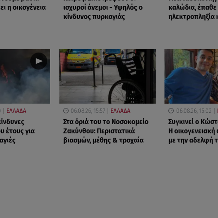
έει η οικογένεια
ισχυροί άνεμοι - Υψηλός ο
καλώδια, έπαθε
κίνδυνος πυρκαγιάς
ηλεκτροπληξία 
0
ΕΛΛΑΔΑ
06.08.26, 15:57
ΕΛΛΑΔΑ
06.08.26, 15:02
ικίνδυνες
Στα όριά του το Νοσοκομείο
Συγκινεί ο Κώστ
υ έτους για
Ζακύνθου: Περιστατικά
Η οικογενειακ
αγιές
βιασμών, μέθης & τροχαία
με την αδελφή 