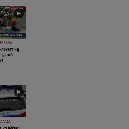
06.08.26 , 19:17
Κυψέλη: «Βιώνουμε βαθιά
οδύνη» - Τι λέει η οικογένεια της
Λίζα
06.08.26 , 19:10
Μπαντέρας: «Η καρδιακή
ΕΛΛΑΔΑ
προσβολή ήταν το καλύτερο
κλονιστική
πράγμα που μου συνέβη»
νης από
γι
06.08.26 , 18:49
Συντάξεις χηρείας: Τέλος στο
«ψαλίδι» μετά την τριετία
06.08.26 , 18:38
Maxus T60 Max: Στον αγώνα
κατά της φωτιάς στο Πόρτο
Γερμενό
ΕΛΛΑΔΑ
06.08.26 , 18:35
ε να κλέψει