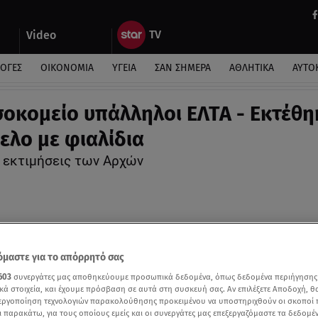
Video
ΛΟΓΕΣ
ΟΙΚΟΝΟΜΙΑ
ΥΓΕΙΑ
ΣΑΝ ΣΗΜΕΡΑ
ΑΘΛΗΤΙΚΑ
ΑΥΤΟ
σοκομείο υπάλληλοι ΕΛΤΑ - Εκτέθη
ελο με φιαλίδια
 εκτιμήσεις των Αρχών
μαστε για το απόρρητό σας
603
συνεργάτες μας αποθηκεύουμε προσωπικά δεδομένα, όπως δεδομένα περιήγησης
κά στοιχεία, και έχουμε πρόσβαση σε αυτά στη συσκευή σας. Αν επιλέξετε Αποδοχή, θ
νεργοποίηση τεχνολογιών παρακολούθησης προκειμένου να υποστηριχθούν οι σκοποί
ι παρακάτω, για τους οποίους εμείς και οι συνεργάτες μας επεξεργαζόμαστε τα δεδομέ