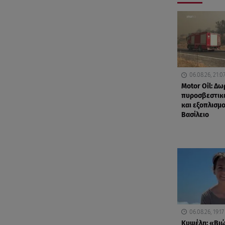
06.08.26, 21:0
Motor Oil: Δω
πυροσβεστικ
και εξοπλισμ
Βασίλειο
06.08.26, 19:17
Κυψέλη: «Βι