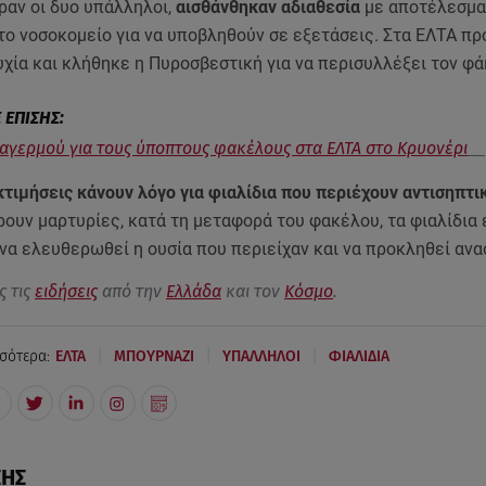
αν οι δυο υπάλληλοι,
αισθάνθηκαν αδιαθεσία
με αποτέλεσμα
το νοσοκομείο για να υποβληθούν σε εξετάσεις. Στα ΕΛΤΑ π
χία και κλήθηκε η Πυροσβεστική για να περισυλλέξει τον φ
αγερμού για τους ύποπτους φακέλους στα ΕΛΤΑ στο Κρυονέρι
τιμήσεις κάνουν λόγο για φιαλίδια που περιέχουν αντισηπτι
ουν μαρτυρίες, κατά τη μεταφορά του φακέλου, τα φιαλίδια
να ελευθερωθεί η ουσία που περιείχαν και να προκληθεί αν
ς τις
ειδήσεις
από την
Ελλάδα
και τον
Κόσμο
.
|
|
|
σότερα:
ΕΛΤΑ
ΜΠΟΥΡΝΑΖΙ
ΥΠΑΛΛΗΛΟΙ
ΦΙΑΛΙΔΙΑ
ΣΗΣ