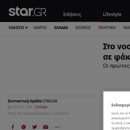
Αθλητικά
Quiz
Ειδήσεις
Lifestyle
Αυτοκίνητο
ΕΙΔΗΣΕΙΣ
ΚΑΙΡΟΣ
ΕΛΛΑΔΑ
ΚΟΣΜΟΣ
ΠΟΛΙΤΙΚΗ
ΕΚ
Στο νο
σε φάκ
Οι πρώτες
Συντακτική Ομάδα
STAR.GR
Ενδιαφερό
19.03.24, 18:16
ΕΛΛΑΔΑ
Εμείς και οι
Πηγή: Φωτογραφία Αρχείου: Eurokinissi
αναγνωριστι
δυνατή η ε
εμφανίζοντα