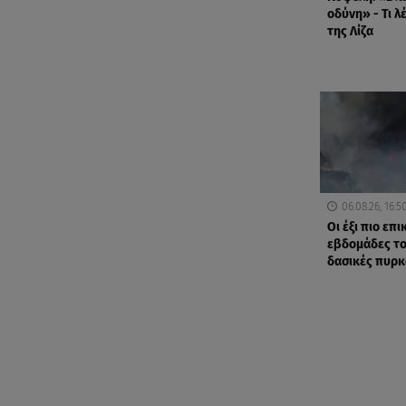
οδύνη» - Τι λ
της Λίζα
06.08.26, 16:5
Οι έξι πιο επ
εβδομάδες το
δασικές πυρκ