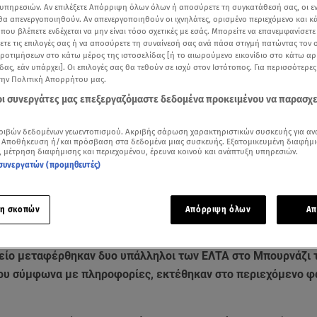
υπηρεσιών. Αν επιλέξετε Απόρριψη όλων όλων ή αποσύρετε τη συγκατάθεσή σας, οι ε
 θα απενεργοποιηθούν. Αν απενεργοποιηθούν οι ιχνηλάτες, ορισμένο περιεχόμενο και κά
 που βλέπετε ενδέχεται να μην είναι τόσο σχετικές με εσάς. Μπορείτε να επανεμφανίσετ
ξετε τις επιλογές σας ή να αποσύρετε τη συναίνεσή σας ανά πάσα στιγμή πατώντας τον
προτιμήσεων στο κάτω μέρος της ιστοσελίδας [ή το αιωρούμενο εικονίδιο στο κάτω α
δας, εάν υπάρχει]. Οι επιλογές σας θα τεθούν σε ισχύ στον Ιστότοπος. Για περισσότερε
την Πολιτική Απορρήτου μας.
 οι συνεργάτες μας επεξεργαζόμαστε δεδομένα προκειμένου να παρασχ
ριβών δεδομένων γεωεντοπισμού. Ακριβής σάρωση χαρακτηριστικών συσκευής για αν
 Αποθήκευση ή/και πρόσβαση στα δεδομένα μιας συσκευής. Εξατομικευμένη διαφήμι
, μέτρηση διαφήμισης και περιεχομένου, έρευνα κοινού και ανάπτυξη υπηρεσιών.
συνεργατών (προμηθευτές)
Δείτε περισσότερα άρθρα μας στα αποτελέσματα αναζήτησης
Add star.gr on Google
η σκοπών
Απόρριψη όλων
Απ
είο μεταφέρθηκαν δυο υπάλληλοι των ΕΛΤΑ στο Μπουρνάζι 
που σύμφωνα με πληροφορίες, εκτέθηκαν στο περιεχόμενο φ