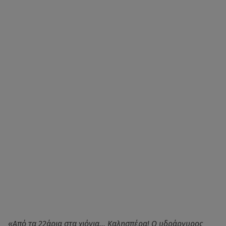
«Από τα 22άρια στα χιόνια… Καλησπέρα! Ο υδράργυρος