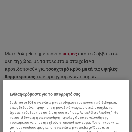
Μεταβολή θα σημειώσει ο
καιρός
από το Σάββατο σε
όλη τη χώρα, με τα τελευταία στοιχεία να
προειδοποιούν για
τσουχτερό κρύο μετά τις υψηλές
θερμοκρασίες
των προηγούμενων ημερών.
Δείτε καθημερινά την πρόγνωση του καιρού από το Star,
Ενδιαφερόμαστε για το απόρρητό σας
σύμφωνα με την Εθνική Μετεωρολογική Υπηρεσία (ΕΜΥ)
Εμείς και οι
603
συνεργάτες μας αποθηκεύουμε προσωπικά δεδομένα,
όπως δεδομένα περιήγησης ή μοναδικά αναγνωριστικά στοιχεία, και
Η θερμοκρασία
θα σημειώσει κατακόρυφη πτώση στα
έχουμε πρόσβαση σε αυτά στη συσκευή σας. Αν επιλέξετε Αποδοχή, θα
βόρεια της χώρας
, όμως στις κεντρικές και νότιες
καταστεί δυνατή η ενεργοποίηση τεχνολογιών παρακολούθησης
προκειμένου να υποστηριχθούν οι σκοποί που εμφανίζονται παρακάτω,
περιοχές
ο καιρός θα παραμείνει ανοιξιάτικος.
Το
για τους οποίους εμείς και οι συνεργάτες μας επεξεργαζόμαστε τα
σκηνικό θα αλλάξει σε ολόκληρη την χώρα από την