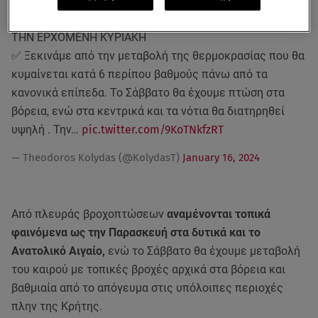
🌄 Η ΠΡΟΓΝΩΣΗ ΤΟΥ ΚΑΙΡΟΥ ΑΠΟ ΤΗΝ ΕΜΥ ΕΩΣ ΚΑΙ
ΤΗΝ ΕΡΧΟΜΕΝΗ ΚΥΡΙΑΚΗ
✅ Ξεκινάμε από την μεταβολή της θερμοκρασίας που θα
κυμαίνεται κατά 6 περίπου βαθμούς πάνω από τα
κανονικά επίπεδα. Το Σάββατο θα έχουμε πτώση στα
βόρεια, ενώ στα κεντρικά και τα νότια θα διατηρηθεί
υψηλή . Την…
pic.twitter.com/9KoTNkfzRT
— Theodoros Kolydas (@KolydasT)
January 16, 2024
Από πλευράς βροχοπτώσεων
αναμένονται τοπικά
φαινόμενα ως την Παρασκευή στα δυτικά και το
Ανατολικό Αιγαίο,
ενώ το Σάββατο θα έχουμε μεταβολή
του καιρού με τοπικές βροχές αρχικά στα βόρεια και
βαθμιαία από το απόγευμα στις υπόλοιπες περιοχές
πλην της Κρήτης.