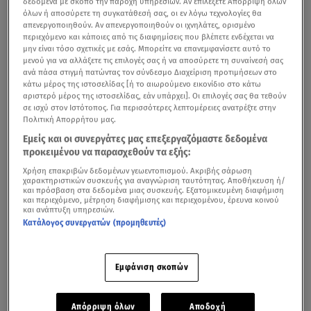
δεδομένα με σκοπό την παροχή υπηρεσιών. Αν επιλέξετε Απόρριψη όλων
όλων ή αποσύρετε τη συγκατάθεσή σας, οι εν λόγω τεχνολογίες θα
Κυριακή, με χιόνια και ισχυρούς ανέμους.
απενεργοποιηθούν. Αν απενεργοποιηθούν οι ιχνηλάτες, ορισμένο
περιεχόμενο και κάποιες από τις διαφημίσεις που βλέπετε ενδέχεται να
Οι υψηλές θερμοκρασίες αναμένεται να επικρατήσουν
μην είναι τόσο σχετικές με εσάς. Μπορείτε να επανεμφανίσετε αυτό το
μενού για να αλλάξετε τις επιλογές σας ή να αποσύρετε τη συναίνεσή σας
μέχρι και την Παρασκευή
με το θερμόμετρο να δείχνει
ανά πάσα στιγμή πατώντας τον σύνδεσμο Διαχείριση προτιμήσεων στο
έως 22 βαθμούς Κελσίου σε ορισμένες περιοχές της
κάτω μέρος της ιστοσελίδας [ή το αιωρούμενο εικονίδιο στο κάτω
αριστερό μέρος της ιστοσελίδας, εάν υπάρχει]. Οι επιλογές σας θα τεθούν
χώρας, ενώ, σύμφωνα με τους μετεωρολόγους, το
σε ισχύ στον Ιστότοπος. Για περισσότερες λεπτομέρειες ανατρέξτε στην
σκηνικό του καιρού αλλάζει απότομα μέσα σε ένα
Πολιτική Απορρήτου μας.
24ώρο.
Εμείς και οι συνεργάτες μας επεξεργαζόμαστε δεδομένα
προκειμένου να παρασχεθούν τα εξής:
Όπως αναφέρει σε ανάρτησή του ο διευθυντής της ΕΜΥ,
Χρήση επακριβών δεδομένων γεωεντοπισμού. Ακριβής σάρωση
Θοδωρής Κολυδάς,
το Σάββατο θα έχουμε πτώση της
χαρακτηριστικών συσκευής για αναγνώριση ταυτότητας. Αποθήκευση ή/
και πρόσβαση στα δεδομένα μιας συσκευής. Εξατομικευμένη διαφήμιση
θερμοκρασίας στα βόρεια,
ενώ στα κεντρικά και τα
και περιεχόμενο, μέτρηση διαφήμισης και περιεχομένου, έρευνα κοινού
και ανάπτυξη υπηρεσιών.
νότια θα διατηρηθεί υψηλή και την Κυριακή θα
Κατάλογος συνεργατών (προμηθευτές)
σημειώσει αισθητή πτώση από βορρά προς νότο,
τονίζοτας επίσης, ότι οι άνεμοι θα είναι ισχυροί, καθώς
Εμφάνιση σκοπών
τοπικά στο Αιγαίο θα αγγίξουν και τα 9 μποφόρ.
Απόρριψη όλων
Αποδοχή