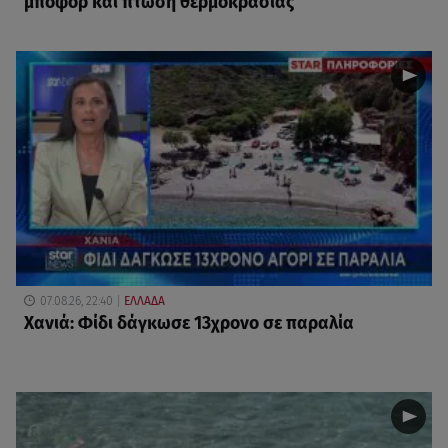
μποφόρ και πτώση θερμοκρασίας
07.08.26, 22:40
ΕΛΛΑΔΑ
Χανιά: Φίδι δάγκωσε 13χρονο σε παραλία