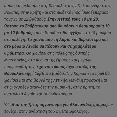
αύριο και μεθαύριο στη Θεσσαλία, στην Πελοπόννησο, στη
Βοιωτία, στην Κρήτη και στα Δωδεκάνησα ίσως ξεπεράσει
τους 21 με 22 βαθμούς.
Στην Αττική τους 19 με 20.
Ωστόσο το Σαββατοκύριακο θα πέσει η θερμοκρασία 10
με 12 βαθμούς
και οι βοριάδες θα αγγίξουν τα 10 μποφόρ
στα πελάγη.
Τα χιόνια από τη Λαμία και βορειότερα και
στο βόρειο Αιγαίο θα πέσουν και σε χαμηλότερα
υψόμετρα.
Θα χιονίσει στις πόλεις της δυτικής
Μακεδονίας, στα πεδινά της Θράκης και μεγάλη
υποψηφιότητα για
χιονοπτώσεις έχει η πόλη της
Θεσσαλονίκης
( Σάββατο βράδυ).Την Κυριακή το πρωί θα
χιονίσει και στα βουνά της Αττικής. Μεγάλη προσοχή και
στις ισχυρές καταιγίδες την Κυριακή , στην Κρήτη, το
ανατολικό Αιγαίο και τα Δωδεκάνησα.
Υ.Γ :
Από την Τρίτη πηγαίνουμε για Αλκυονίδες ημέρες
...»
τονίζει στην ανάρτησή του ο μετεωρολόγος.