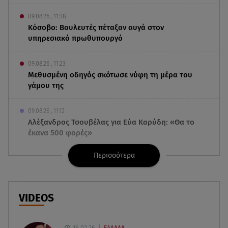
09.08.26 , 11:38
Κόσοβο: Βουλευτές πέταξαν αυγά στον
υπηρεσιακό πρωθυπουργό
09.08.26 , 11:23
Μεθυσμένη οδηγός σκότωσε νύφη τη μέρα του
γάμου της
09.08.26 , 11:12
Αλέξανδρος Τσουβέλας για Εύα Καρύδη: «Θα το
έκανα 500 φορές»
Περισσότερα
09.08.26 , 10:46
Μπαμπάς για δεύτερη φορά ο Γιάννης
Κωνσταντέλιας
VIDEOS
09.08.26 , 10:43
Αλέξης Γεωργούλης: Η ανάρτηση από την
παραλία και οι κοιλιακοί!
16.02.26