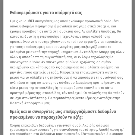
Ενδιαφερόμαστε για το απόρρητό σας
Εμείς και οι
603
συνεργάτες μας αποθηκεύουμε προσωπικά δεδομένα,
όπως δεδομένα περιήγησης ή μοναδικά αναγνωριστικά στοιχεία, και
έχουμε πρόσβαση σε αυτά στη συσκευή σας. Αν επιλέξετε Αποδοχή, θα
καταστεί δυνατή η ενεργοποίηση τεχνολογιών παρακολούθησης
προκειμένου να υποστηριχθούν οι σκοποί που εμφανίζονται παρακάτω,
για τους οποίους εμείς και οι συνεργάτες μας επεξεργαζόμαστε τα
δεδομένα με σκοπό την παροχή υπηρεσιών. Αν επιλέξετε Απόρριψη όλων
όλων ή αποσύρετε τη συγκατάθεσή σας, οι εν λόγω τεχνολογίες θα
απενεργοποιηθούν. Αν απενεργοποιηθούν οι ιχνηλάτες, ορισμένο
περιεχόμενο και κάποιες από τις διαφημίσεις που βλέπετε ενδέχεται να
μην είναι τόσο σχετικές με εσάς. Μπορείτε να επανεμφανίσετε αυτό το
μενού για να αλλάξετε τις επιλογές σας ή να αποσύρετε τη συναίνεσή σας
ανά πάσα στιγμή πατώντας τον σύνδεσμο Διαχείριση προτιμήσεων στο
κάτω μέρος της ιστοσελίδας [ή το αιωρούμενο εικονίδιο στο κάτω
αριστερό μέρος της ιστοσελίδας, εάν υπάρχει]. Οι επιλογές σας θα τεθούν
σε ισχύ στον Ιστότοπος. Για περισσότερες λεπτομέρειες ανατρέξτε στην
Πολιτική Απορρήτου μας.
Εμείς και οι συνεργάτες μας επεξεργαζόμαστε δεδομένα
προκειμένου να παρασχεθούν τα εξής:
Χρήση επακριβών δεδομένων γεωεντοπισμού. Ακριβής σάρωση
χαρακτηριστικών συσκευής για αναγνώριση ταυτότητας. Αποθήκευση ή/
και πρόσβαση στα δεδομένα μιας συσκευής. Εξατομικευμένη διαφήμιση