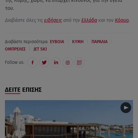
της Κύμης, χωρίς να υπάρχει κίνδυνος για την υγεία
του.
Διαβάστε όλες τις
ειδήσεις
από την
Ελλάδα
και τον
Κόσμο
.
|
|
|
Διαβάστε περισσότερα:
ΕΥΒΟΙΑ
ΚΥΜΗ
ΠΑΡΑΛΙΑ
|
ΟΜΠΡΕΛΕΣ
JET SKI
Follow us:
ΔΕΙΤΕ ΕΠΙΣΗΣ