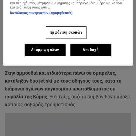
και περιεχόμενο, μέτρηση διαφήμισης και περιεχομένου, έρευνα κοινού
και ανάπτυξη υπηρεσιών.
Κατάλογος συνεργατών (προμηθευτές)
Εμφάνιση σκοπών
Απόρριψη όλων
Αποδοχή
Βίντεο από τη στιγμή που το jet ski προσγειώθηκε στη στεριά πάνω σε
ομπρέλες
Στην αμμουδιά και ειδικότερα πάνω σε ομπρέλες,
κατέληξαν δύο jet ski με τους οδηγούς τους, κατά τη
διάρκεια αγώνων παγκόσμιου πρωταθλήματος σε
παραλία της Κύμης
. Ευτυχώς, από το συμβάν δεν υπήρξε
κάποιος σοβαρός τραυματισμός.