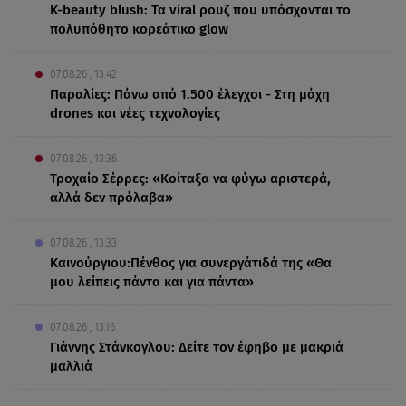
K-beauty blush: Τα viral ρουζ που υπόσχονται το
πολυπόθητο κορεάτικο glow
07.08.26 , 13:42
Παραλίες: Πάνω από 1.500 έλεγχοι - Στη μάχη
drones και νέες τεχνολογίες
07.08.26 , 13:36
Τροχαίο Σέρρες: «Κοίταξα να φύγω αριστερά,
αλλά δεν πρόλαβα»
07.08.26 , 13:33
Καινούργιου:Πένθος για συνεργάτιδά της «Θα
μου λείπεις πάντα και για πάντα»
07.08.26 , 13:16
Γιάννης Στάνκογλου: Δείτε τον έφηβο με μακριά
μαλλιά