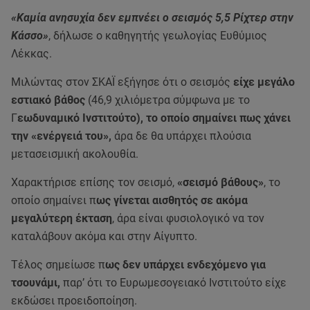
«Καμία ανησυχία δεν εμπνέει ο σεισμός 5,5 Ρίχτερ στην
Κάσσο»
, δήλωσε ο καθηγητής γεωλογίας Ευθύμιος
Λέκκας.
Μιλώντας στον ΣΚΑΪ εξήγησε ότι ο σεισμός
είχε μεγάλο
εστιακό βάθος
(46,9 χιλιόμετρα σύμφωνα με το
Γ
εωδυναμικό Ινστιτούτο), το οποίο σημαίνει πως χάνει
την «ενέργειά του»,
άρα δε θα υπάρχει πλούσια
μετασεισμική ακολουθία.
Χαρακτήρισε επίσης τον σεισμό,
«σεισμό βάθους»
, το
οποίο σημαίνει π
ως γίνεται αισθητός σε ακόμα
μεγαλύτερη έκταση
, άρα είναι φυσιολογικό να τον
καταλάβουν ακόμα και στην Αίγυπτο.
Τέλος σημείωσε π
ως δεν υπάρχει ενδεχόμενο για
τσουνάμι,
παρ’ ότι το Ευρωμεσογειακό Ινστιτούτο είχε
εκδώσει προειδοποίηση.