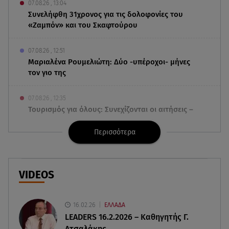
07.08.26 , 13:04
Συνελήφθη 31χρονος για τις δολοφονίες του
«Ζαμπόν» και του Σκαφτούρου
07.08.26 , 12:51
Μαριαλένα Ρουμελιώτη: Δύο -υπέροχοι- μήνες
τον γιο της
07.08.26 , 12:35
Τουρισμός για όλους: Συνεχίζονται οι αιτήσεις –
Ποιοι κάνουν σήμερα
Περισσότερα
07.08.26 , 12:07
Marfin: Προθεσμία για να απολογηθεί πήρε η
46χρονη
VIDEOS
07.08.26 , 12:00
4 (πολύ σημαντικά) πράγματα που
16.02.26
ΕΛΛΑΔΑ
αποκαλύπτουν οι διακοπές για τη σχέση σου
LEADERS 16.2.2026 – Καθηγητής Γ.
Ατσαλάκης