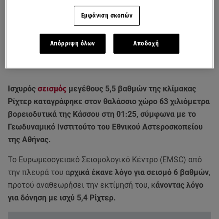
Εμφάνιση σκοπών
Απόρριψη όλων
Αποδοχή
Όσα είπε ο πρόεδρος του ΟΑΣΠ, Ευθύμης Λέκκας, για τον σεισμό στην
Κάσσο - ΣΚΑΪ
Ισχυρός
σεισμός
μεγέθους 5,5 βαθμών της κλίμακας
Ρίχτερ καταγράφηκε στον θαλάσσιο χώρο 63 χιλιόμετρα
βορειοδυτικά της Κάσσου στη 01:25, σύμφωνα με το
Γεωδυναμικό Ινστιτούτο του Εθνικού Αστεροσκοπείου
της Αθήνας.
Το Ευρωμεσογειακό Σεισμολογικό Κέντρο (EMSC) από
την πλευρά του α
ρχικά έκανε λόγο για σεισμό 6 βαθμών
,
προτού αναθεωρήσει την εκτίμησή του, κ
άνοντας λόγο
για δόνηση με ισχύ 5,4 Ρίχτερ.