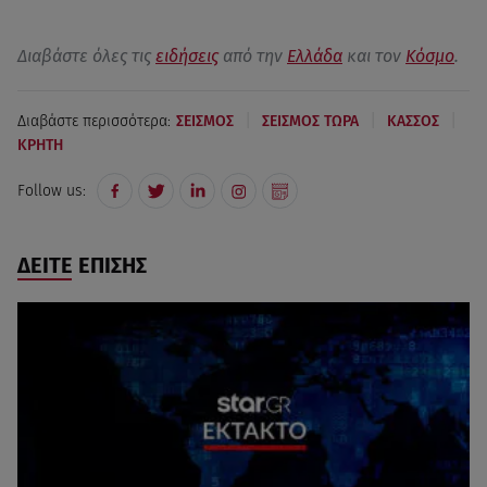
Διαβάστε όλες τις
ειδήσεις
από την
Ελλάδα
και τον
Κόσμο
.
|
|
|
Διαβάστε περισσότερα:
ΣΕΙΣΜΟΣ
ΣΕΙΣΜΟΣ ΤΩΡΑ
ΚΑΣΣΟΣ
ΚΡΗΤΗ
Follow us:
ΔΕΙΤΕ ΕΠΙΣΗΣ