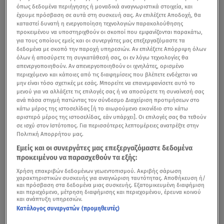
όπως δεδομένα περιήγησης ή μοναδικά αναγνωριστικά στοιχεία, και
έχουμε πρόσβαση σε αυτά στη συσκευή σας. Αν επιλέξετε Αποδοχή, θα
καταστεί δυνατή η ενεργοποίηση τεχνολογιών παρακολούθησης
προκειμένου να υποστηριχθούν οι σκοποί που εμφανίζονται παρακάτω,
για τους οποίους εμείς και οι συνεργάτες μας επεξεργαζόμαστε τα
δεδομένα με σκοπό την παροχή υπηρεσιών. Αν επιλέξετε Απόρριψη όλων
όλων ή αποσύρετε τη συγκατάθεσή σας, οι εν λόγω τεχνολογίες θα
απενεργοποιηθούν. Αν απενεργοποιηθούν οι ιχνηλάτες, ορισμένο
περιεχόμενο και κάποιες από τις διαφημίσεις που βλέπετε ενδέχεται να
μην είναι τόσο σχετικές με εσάς. Μπορείτε να επανεμφανίσετε αυτό το
μενού για να αλλάξετε τις επιλογές σας ή να αποσύρετε τη συναίνεσή σας
ανά πάσα στιγμή πατώντας τον σύνδεσμο Διαχείριση προτιμήσεων στο
κάτω μέρος της ιστοσελίδας [ή το αιωρούμενο εικονίδιο στο κάτω
αριστερό μέρος της ιστοσελίδας, εάν υπάρχει]. Οι επιλογές σας θα τεθούν
σε ισχύ στον Ιστότοπος. Για περισσότερες λεπτομέρειες ανατρέξτε στην
Πολιτική Απορρήτου μας.
Εμείς και οι συνεργάτες μας επεξεργαζόμαστε δεδομένα
προκειμένου να παρασχεθούν τα εξής:
Χρήση επακριβών δεδομένων γεωεντοπισμού. Ακριβής σάρωση
χαρακτηριστικών συσκευής για αναγνώριση ταυτότητας. Αποθήκευση ή/
και πρόσβαση στα δεδομένα μιας συσκευής. Εξατομικευμένη διαφήμιση
και περιεχόμενο, μέτρηση διαφήμισης και περιεχομένου, έρευνα κοινού
και ανάπτυξη υπηρεσιών.
Κατάλογος συνεργατών (προμηθευτές)