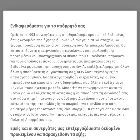
Ενδιαφερόμαστε για το απόρρητό σας
Εμείς και οι
603
συνεργάτες μας αποθηκεύουμε προσωπικά δεδομένα,
όπως δεδομένα περιήγησης ή μοναδικά αναγνωριστικά στοιχεία, και
έχουμε πρόσβαση σε αυτά στη συσκευή σας. Αν επιλέξετε Αποδοχή, θα
καταστεί δυνατή η ενεργοποίηση τεχνολογιών παρακολούθησης
προκειμένου να υποστηριχθούν οι σκοποί που εμφανίζονται παρακάτω,
για τους οποίους εμείς και οι συνεργάτες μας επεξεργαζόμαστε τα
δεδομένα με σκοπό την παροχή υπηρεσιών. Αν επιλέξετε Απόρριψη όλων
όλων ή αποσύρετε τη συγκατάθεσή σας, οι εν λόγω τεχνολογίες θα
απενεργοποιηθούν. Αν απενεργοποιηθούν οι ιχνηλάτες, ορισμένο
περιεχόμενο και κάποιες από τις διαφημίσεις που βλέπετε ενδέχεται να
μην είναι τόσο σχετικές με εσάς. Μπορείτε να επανεμφανίσετε αυτό το
μενού για να αλλάξετε τις επιλογές σας ή να αποσύρετε τη συναίνεσή σας
ανά πάσα στιγμή πατώντας τον σύνδεσμο Διαχείριση προτιμήσεων στο
κάτω μέρος της ιστοσελίδας [ή το αιωρούμενο εικονίδιο στο κάτω
αριστερό μέρος της ιστοσελίδας, εάν υπάρχει]. Οι επιλογές σας θα τεθούν
σε ισχύ στον Ιστότοπος. Για περισσότερες λεπτομέρειες ανατρέξτε στην
Πολιτική Απορρήτου μας.
Εμείς και οι συνεργάτες μας επεξεργαζόμαστε δεδομένα
προκειμένου να παρασχεθούν τα εξής: