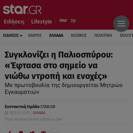
Ειδήσεις
Lifestyle
ΕΙΔΗΣΕΙΣ
ΚΑΙΡΟΣ
ΕΛΛΑΔΑ
ΚΟΣΜΟΣ
ΠΟΛΙΤΙΚΗ
ΕΚΛΟΓ
Συγκλονίζει η Παλιοσπύρου:
«Έφτασα στο σημείο να
νιώθω ντροπή και ενοχές»
Με πρωτοβουλία της δημιουργείται Μητρώο
Εγκαυματιών
Συντακτική Ομάδα
STAR.GR
10.10.22, 23:13
ΕΛΛΑΔΑ
Πηγή: κεντρικό δελτίο ειδήσεων Star