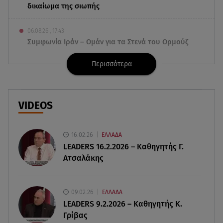
δικαίωμα της σιωπής
06.08.26 , 17:43
Συμφωνία Ιράν – Ομάν για τα Στενά του Ορμούζ
Περισσότερα
06.08.26 , 17:12
Μαρία Κορινθίου: «Έχω πατήσει φρένο» -
Δηλώνει χορτασμένη και μπουχτισμένη!
VIDEOS
06.08.26 , 16:57
Άνω Λιόσια: Πήγε να κλέψει καλώδια, έπαθε
ηλεκτροπληξία και πέθανε
16.02.26
ΕΛΛΑΔΑ
LEADERS 16.2.2026 – Καθηγητής Γ.
Ατσαλάκης
06.08.26 , 16:50
Οι έξι πιο επικίνδυνες εβδομάδες του έτους για
δασικές πυρκαγιές
09.02.26
ΕΛΛΑΔΑ
LEADERS 9.2.2026 – Καθηγητής Κ.
06.08.26 , 16:25
Γρίβας
Μικαέλα Κάσαρη: Έτοιμη για το Miss World