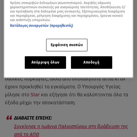
Χρήση επακριβών δεδομένων γεωεντοπισμού. Ακριβής σάρωση
χαρακτηριστικών συσκευής για αναγνώριση ταυτότητας. Αποθήκευση ή/
και πρόσβαση στα δεδομένα μιας συσκευής. Εξατομικευμένη διαφήμιση
και περιεχόμενο, μέτρηση διαφήμισης και περιεχομένου, έρευνα κοινού
και ανάπτυξη υπηρεσιών.
Κατάλογος συνεργατών (προμηθευτές)
Εμφάνιση σκοπών
Με πρωτοβουλία της
Ιωάννας Παλιοσπύρου
Απόρριψη όλων
Αποδοχή
δημιουργείται
Μητρώο Εγκαυματιών
, όχι μόνο από
δασικές πυρκαγιές, αλλά από οποιαδήποτε αιτία κι αν
έχουν προκληθεί τα εγκαύματα. Ο Υπουργός Υγείας
μίλησε στο
Star
και εξήγησε ότι θα καλύπτονται όλα τα
έξοδα μέχρι την αποκατάσταση.
Συγκίνησε η Ιωάννα Παλιοσπύρου στη βράβευση της
από το ΑΠΘ