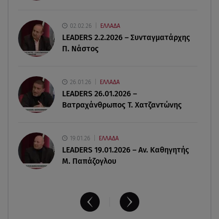
06.08.26 , 16:17
02.02.26
ΕΛΛΑΔΑ
Έλληνας ηθοποιός: «Δεν πιστεύω στον Θεό. Είναι
LEADERS 2.2.2026 – Συνταγματάρχης
δημιούργημα του ανθρώπου»
Π. Νάστος
06.08.26 , 16:00
Συντάξεις: Τρέχουν να προλάβουν όσοι είναι
26.01.26
ΕΛΛΑΔΑ
κοντά σε ηλικία συνταξιοδότησης
LEADERS 26.01.2026 –
Βατραχάνθρωπος Τ. Χατζαντώνης
19.01.26
ΕΛΛΑΔΑ
LEADERS 19.01.2026 – Αν. Καθηγητής
Μ. Παπάζογλου