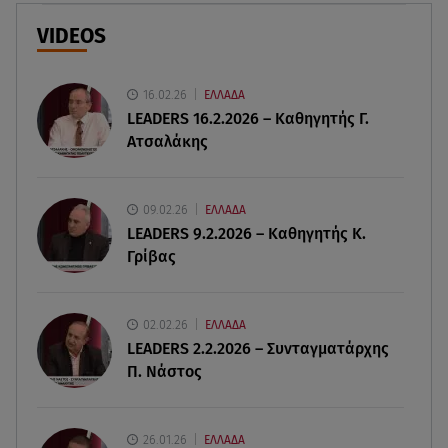
Ερυθρός Σταυρός: Άγρια επίθεση σε νοσηλεύτρια
στα Επείγοντα
VIDEOS
09.08.26 , 12:28
Πάρος: Χωρίς ναυαγοσώστη η πισίνα του beach
16.02.26
ΕΛΛΑΔΑ
bar όπου πνίγηκε ο 4χρονος
LEADERS 16.2.2026 – Καθηγητής Γ.
Ατσαλάκης
09.08.26 , 12:20
Hyundai και Healthy Seas: Καθάρισαν 36 τόνους
θαλάσσια απορρίμματα
09.02.26
ΕΛΛΑΔΑ
LEADERS 9.2.2026 – Καθηγητής Κ.
Γρίβας
09.08.26 , 12:13
Οι ερωτικές προβλέψεις για την εβδομάδα
10/08/2026 - 16/08/2026
02.02.26
ΕΛΛΑΔΑ
LEADERS 2.2.2026 – Συνταγματάρχης
09.08.26 , 12:00
Π. Νάστος
Πώς να αποσυνδεθείς (ρεαλιστικά) από το άγχος
στις διακοπές
26.01.26
ΕΛΛΑΔΑ
09.08.26 , 11:55