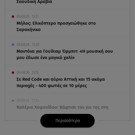
Σαουδική Αραβία
09.08.26 , 13:31
Μήλος: Ελικόπτερο προσγειώθηκε στο
Σαρακήνικο
09.08.26 , 13:30
Μαντόνα για Γουίλιαμ Όρμπιτ: «Η μουσική σου
μου έδωσε ένα μαγικό χαλί»
09.08.26 , 13:15
Σε Red Code και αύριο Αττική και 15 ακόμα
περιοχές - 400 φωτιές σε 10 μέρες
09.08.26 , 12:54
Βαλέρια Χοψονίδου: Βάφτισε τον γιο της στη
Βουλιαγμένη - Το όνομα που πήρε
Περισσότερα
09.08.26 , 12:44