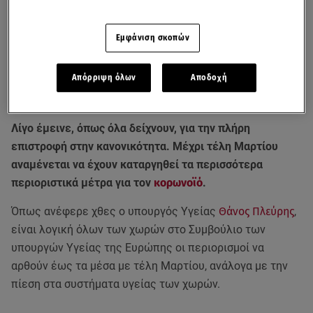
Εμφάνιση σκοπών
Απόρριψη όλων
Αποδοχή
Λίγο έμεινε, όπως όλα δείχνουν, για την πλήρη
επιστροφή στην κανονικότητα. Μέχρι τέλη Μαρτίου
αναμένεται να έχουν καταργηθεί τα περισσότερα
περιοριστικά μέτρα για τον
κορωνοϊό
.
Όπως ανέφερε χθες ο υπουργός Υγείας
Θάνος Πλεύρης
,
είναι λογική όλων των χωρών στο Συμβούλιο των
υπουργών Υγείας της Ευρώπης οι περιορισμοί να
αρθούν έως τα μέσα με τέλη Μαρτίου, ανάλογα με την
πίεση στα συστήματα υγείας των χωρών.