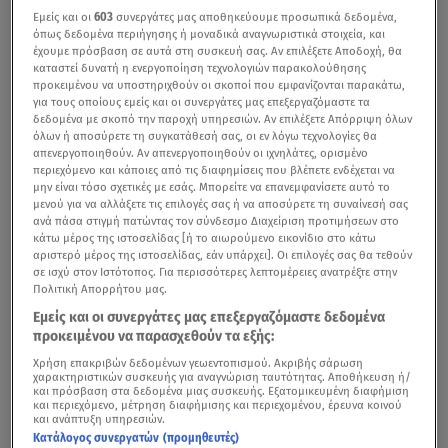
Εμείς και οι
603
συνεργάτες μας αποθηκεύουμε προσωπικά δεδομένα,
όπως δεδομένα περιήγησης ή μοναδικά αναγνωριστικά στοιχεία, και
έχουμε πρόσβαση σε αυτά στη συσκευή σας. Αν επιλέξετε Αποδοχή, θα
καταστεί δυνατή η ενεργοποίηση τεχνολογιών παρακολούθησης
προκειμένου να υποστηριχθούν οι σκοποί που εμφανίζονται παρακάτω,
για τους οποίους εμείς και οι συνεργάτες μας επεξεργαζόμαστε τα
δεδομένα με σκοπό την παροχή υπηρεσιών. Αν επιλέξετε Απόρριψη όλων
όλων ή αποσύρετε τη συγκατάθεσή σας, οι εν λόγω τεχνολογίες θα
απενεργοποιηθούν. Αν απενεργοποιηθούν οι ιχνηλάτες, ορισμένο
περιεχόμενο και κάποιες από τις διαφημίσεις που βλέπετε ενδέχεται να
μην είναι τόσο σχετικές με εσάς. Μπορείτε να επανεμφανίσετε αυτό το
μενού για να αλλάξετε τις επιλογές σας ή να αποσύρετε τη συναίνεσή σας
ανά πάσα στιγμή πατώντας τον σύνδεσμο Διαχείριση προτιμήσεων στο
κάτω μέρος της ιστοσελίδας [ή το αιωρούμενο εικονίδιο στο κάτω
αριστερό μέρος της ιστοσελίδας, εάν υπάρχει]. Οι επιλογές σας θα τεθούν
σε ισχύ στον Ιστότοπος. Για περισσότερες λεπτομέρειες ανατρέξτε στην
Πολιτική Απορρήτου μας.
Εμείς και οι συνεργάτες μας επεξεργαζόμαστε δεδομένα
προκειμένου να παρασχεθούν τα εξής:
Χρήση επακριβών δεδομένων γεωεντοπισμού. Ακριβής σάρωση
χαρακτηριστικών συσκευής για αναγνώριση ταυτότητας. Αποθήκευση ή/
και πρόσβαση στα δεδομένα μιας συσκευής. Εξατομικευμένη διαφήμιση
και περιεχόμενο, μέτρηση διαφήμισης και περιεχομένου, έρευνα κοινού
και ανάπτυξη υπηρεσιών.
Κατάλογος συνεργατών (προμηθευτές)