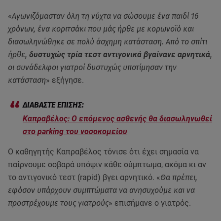
«
Αγωνιζόμασταν όλη τη νύχτα να σώσουμε ένα παιδί 16
χρόνων, ένα κοριτσάκι που μάς ήρθε με κορωνοϊό και
διασωληνώθηκε σε πολύ άσχημη κατάσταση. Από το σπίτι
ήρθε,
δυστυχώς τρία τεστ αντιγονικά βγαίνανε αρνητικά
,
οι συνάδελφοι γιατροί δυστυχώς υποτίμησαν την
κατάσταση
» εξήγησε.
Καπραβέλος: Ο επόμενος ασθενής θα διασωληνωθεί
στο parking του νοσοκομείου
Ο καθηγητής Καπραβέλος τόνισε ότι έχει σημασία να
παίρνουμε σοβαρά υπόψιν κάθε σύμπτωμα, ακόμα κι αν
το αντιγονικό τεστ (rapid) βγει αρνητικό. «
Θα πρέπει,
εφόσον υπάρχουν συμπτώματα να ανησυχούμε και να
προστρέχουμε τους γιατρούς
» επισήμανε ο γιατρός.