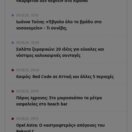
«Καρφίτσα δεν πέφτει» στα λιμάνια
09.08.26 , 10:10
Ιωάννα Τούνη: «Έβγαλα όλο το βράδυ στο
νοσοκομείο» - Τι συνέβη;
09.08.26 , 10:00
Σαλάτα ζυμαρικών: 20 ιδέες για εύκολες και
νόστιμες καλοκαιρινές συνταγές
09.08.26 , 09:49
Καιρός: Red Code σε Αττική και άλλες 5 περιοχές
09.08.26 , 09:19
Πάρος 4χρονος: Στο μικροσκόπιο τα μέτρα
ασφαλείας στο beach bar
09.08.26 , 09:15
Opel Astra: Ο «αστραφτερός» απόγονος του
Rekord C