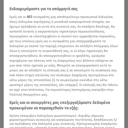
Ενδιαφερόμαστε για το απόρρητό σας
Εμείς και οι
603
συνεργάτες μας αποθηκεύουμε προσωπικά δεδομένα,
όπως δεδομένα περιήγησης ή μοναδικά αναγνωριστικά στοιχεία, και
έχουμε πρόσβαση σε αυτά στη συσκευή σας. Αν επιλέξετε Αποδοχή, θα
καταστεί δυνατή η ενεργοποίηση τεχνολογιών παρακολούθησης
προκειμένου να υποστηριχθούν οι σκοποί που εμφανίζονται παρακάτω,
για τους οποίους εμείς και οι συνεργάτες μας επεξεργαζόμαστε τα
δεδομένα με σκοπό την παροχή υπηρεσιών. Αν επιλέξετε Απόρριψη όλων
όλων ή αποσύρετε τη συγκατάθεσή σας, οι εν λόγω τεχνολογίες θα
απενεργοποιηθούν. Αν απενεργοποιηθούν οι ιχνηλάτες, ορισμένο
περιεχόμενο και κάποιες από τις διαφημίσεις που βλέπετε ενδέχεται να
μην είναι τόσο σχετικές με εσάς. Μπορείτε να επανεμφανίσετε αυτό το
μενού για να αλλάξετε τις επιλογές σας ή να αποσύρετε τη συναίνεσή σας
ανά πάσα στιγμή πατώντας τον σύνδεσμο Διαχείριση προτιμήσεων στο
κάτω μέρος της ιστοσελίδας [ή το αιωρούμενο εικονίδιο στο κάτω
αριστερό μέρος της ιστοσελίδας, εάν υπάρχει]. Οι επιλογές σας θα τεθούν
σε ισχύ στον Ιστότοπος. Για περισσότερες λεπτομέρειες ανατρέξτε στην
Πολιτική Απορρήτου μας.
Εμείς και οι συνεργάτες μας επεξεργαζόμαστε δεδομένα
προκειμένου να παρασχεθούν τα εξής:
Χρήση επακριβών δεδομένων γεωεντοπισμού. Ακριβής σάρωση
χαρακτηριστικών συσκευής για αναγνώριση ταυτότητας. Αποθήκευση ή/
και πρόσβαση στα δεδομένα μιας συσκευής. Εξατομικευμένη διαφήμιση
και περιεχόμενο, μέτρηση διαφήμισης και περιεχομένου, έρευνα κοινού