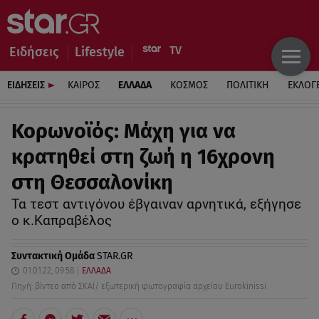
Ειδήσεις
Lifestyle
ΕΙΔΗΣΕΙΣ
ΚΑΙΡΟΣ
ΕΛΛΑΔΑ
ΚΟΣΜΟΣ
ΠΟΛΙΤΙΚΗ
ΕΚΛΟΓ
Κορωνοϊός: Μάχη για να
κρατηθεί στη ζωή η 16χρονη
στη Θεσσαλονίκη
Τα τεστ αντιγόνου έβγαιναν αρνητικά, εξήγησε
ο κ.Καπραβέλος
Συντακτική Ομάδα
STAR.GR
01.01.22, 09:58
ΕΛΛΑΔΑ
Πηγή: βίντεο από ΣΚΑΪ/ εξωτερική φωτογραφία αρχείου Eurokinissi