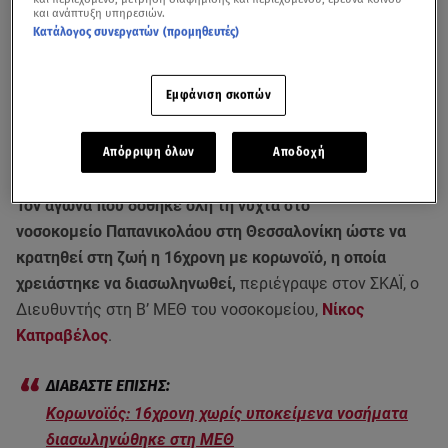
και ανάπτυξη υπηρεσιών.
Κατάλογος συνεργατών (προμηθευτές)
Εμφάνιση σκοπών
Απόρριψη όλων
Αποδοχή
Τον αγώνα που δόθηκε όλη τη νύχτα στο
νοσοκομείο Παπανικολάου στη Θεσσαλονίκη ώστε να
κρατηθεί στη ζωή η 16χρονη με κορωνοϊό, η οποία
χρειάστηκε να διασωληνωθεί,
περιέγραψε στον ΣΚΑΪ, ο
Διευθυντής στη Β’ ΜΕΘ του νοσοκομείου,
Νίκος
Καπραβέλος
.
Κορωνοϊός: 16χρονη χωρίς υποκείμενα νοσήματα
διασωληνώθηκε στη ΜΕΘ