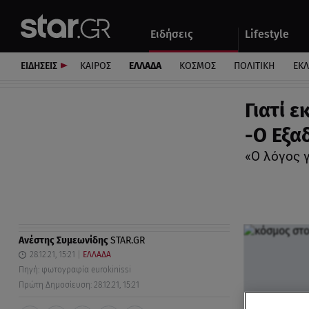
Αθλητικά
Quiz
Ειδήσεις
Lifestyle
Αυτοκίνητο
ΕΙΔΗΣΕΙΣ
ΚΑΙΡΟΣ
ΕΛΛΑΔΑ
ΚΟΣΜΟΣ
ΠΟΛΙΤΙΚΗ
ΕΚ
Γιατί 
-Ο Εξα
«Ο λόγος 
Ανέστης Συμεωνίδης
STAR.GR
28.12.21, 15:21
ΕΛΛΑΔΑ
Πηγή: φωτογραφία eurokinissi
Πρώτη Δημοσίευση: 28.12.21, 15:21