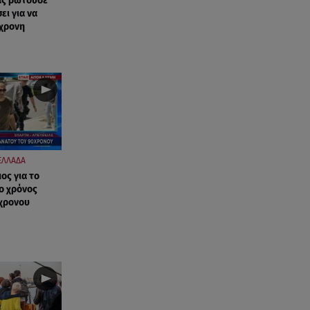
ας ρωτούσε
ι για να
0χρονη
ΕΛΛΑΔΑ
ος για το
ο χρόνος
χρονου