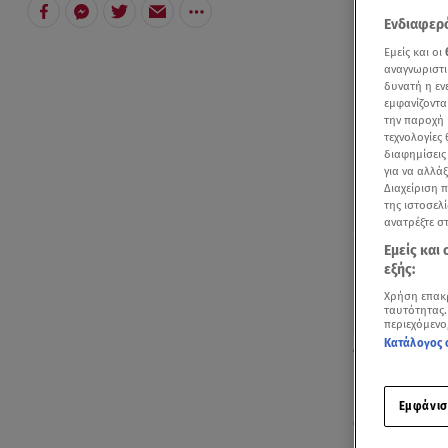
Ενδιαφερό
Εμείς και οι
αναγνωριστι
δυνατή η ε
εμφανίζοντα
την παροχή 
τεχνολογίες
διαφημίσεις
για να αλλά
Διαχείριση 
της ιστοσελί
ανατρέξτε σ
Εμείς και
εξής:
Χρήση επακ
ταυτότητας.
περιεχόμενο
Κατάλογος 
Τι είπε ο Αθα
Βαριά ρίχνει
Εμφάνισ
ανακοίνωσε 