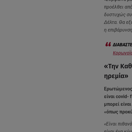
προέλθει απ
δυστυχώς συμ
Δέλτα. Θα εξ
η επιβάρυνση
Κορωνοϊό
«Την Καθ
ηρεμία»
Ερωτώμενος 
είναι covid-
μπορεί είναι
«όπως προκύ
«Είναι πιθαν
είναι ένα κύ