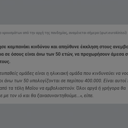
ρ κρουσμάτων από την αρχή της πανδημίας, αναμένεται σήμερα (φωτ.eurokinissi)
πησε καμπανάκι κινδύνου και απηύθυνε έκκληση στους ανεμβ
ρα σε όσους είναι άνω των 50 ετών, να προχωρήσουν άμεσα 
τους.
 ευπαθείς ομάδες είναι η ηλικιακή ομάδα που κινδυνεύει να νο
ι άνω των 50 υπολογίζονται σε περίπου 400.000. Είναι αυτοί
πό τα τέλη Μαΐου να εμβολιαστούν. Όλοι αργά ή γρήγορα θα
 με τον ιό και θα ξανασυναντηθούμε...», είπε.