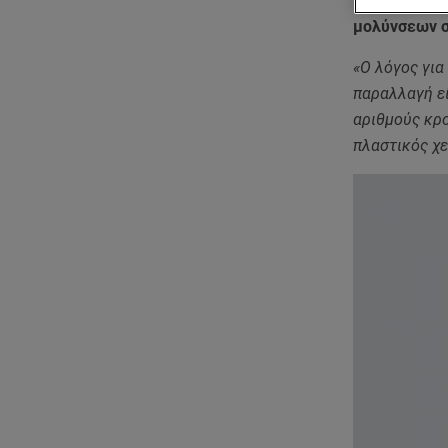
15.000 κρούσ
μολύνσεων σ
«Ο λόγος για
παραλλαγή εί
αριθμούς κρο
πλαστικός χε