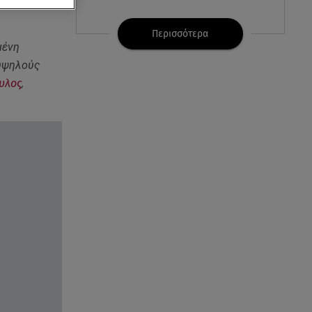
ιος αριθμός
07.08.26 , 21:32
Κρήτη: Τουρίστας ρωτούσε
Περισσότερα
πόσο να πληρώσει για να
μένη
ασελγήσει σε 10χρονη
 υψηλούς
υλος
,
07.08.26 , 21:17
Κλήρωση Eurojackpot
7/8/2026: Οι τυχεροί αριθμοί για
τα 32.000.000 ευρώ
07.08.26 , 21:03
Σε τρία επίπεδα οι παραβιάσεις
της Τουρκίας στο Αιγαίο
07.08.26 , 21:00
MINI Aceman E: Τα αξεσουάρ για
περιπετειώδεις διαδρομές
07.08.26 , 20:47