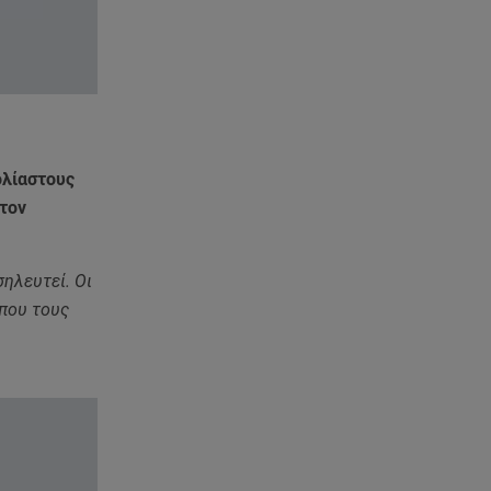
Χανιά: Νεκρή βρέθηκε
αγνοούμενη - Ξέφυγε από
αστυνομικούς που την
εντόπισαν
07.08.26 , 20:18
Μυστράς: Κρίσιμος για το
ολίαστους
κατηγορητήριο ο χρόνος
θανάτου του 90χρονου
στον
07.08.26 , 20:13
σηλευτεί. Οι
Κυψέλη: Tι βρέθηκε στο
διαμέρισμα της 38χρονης Λίζα
 που τους
07.08.26 , 19:15
Συντάξεις Σεπτεμβρίου: Πότε θα
μπουν τα χρήματα στους
λογαριασμούς
07.08.26 , 18:45