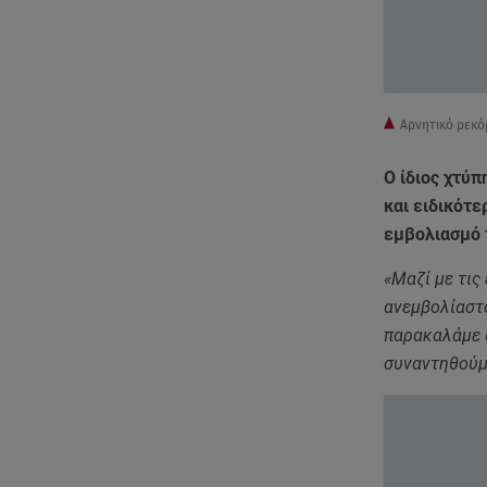
Αρνητικό ρεκό
Ο ίδιος χτύ
και ειδικότε
εμβολιασμό 
«Μαζί με τις
ανεμβολίαστο
παρακαλάμε α
συναντηθούμε