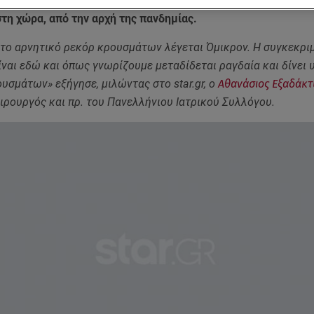
ματα. Αυτός αναμένεται να είναι και ο μεγαλύτερος ημερήσ
τη χώρα, από την αρχή της πανδημίας.
 το αρνητικό ρεκόρ κρουσμάτων λέγεται Όμικρον. Η συγκεκρι
ναι εδώ και όπως γνωρίζουμε μεταδίδεται ραγδαία και δίνει
υσμάτων» εξήγησε, μιλώντας στο star.gr, ο
Αθανάσιος Εξαδάκτ
ιρουργός και πρ. του Πανελλήνιου Ιατρικού Συλλόγου.