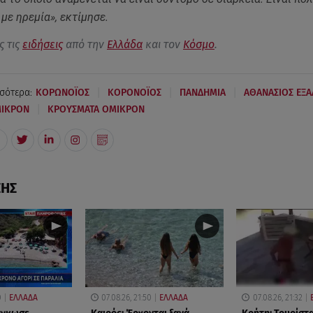
με ηρεμία», εκτίμησε.
ς τις
ειδήσεις
από την
Ελλάδα
και τον
Κόσμο
.
|
|
|
σότερα:
ΚΟΡΩΝΟΪΟΣ
ΚΟΡΟΝΟΪΟΣ
ΠΑΝΔΗΜΙΑ
ΑΘΑΝΑΣΙΟΣ ΕΞ
|
ΜΙΚΡΟΝ
ΚΡΟΥΣΜΑΤΑ ΟΜΙΚΡΟΝ
ΣΗΣ
0
ΕΛΛΑΔΑ
07.08.26, 21:50
ΕΛΛΑΔΑ
07.08.26, 21:32