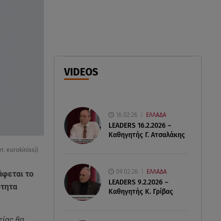
Φωτιά στο Στεφάνι Κορίνθου:
Μήνυμα από το 112 -
Σηκώθηκαν εναέρια μέσα
07.08.26 , 18:34
Έξοδος Αυγούστου: Στο 100% η
VIDEOS
πληρότητα για Κυκλάδες
16.02.26
ΕΛΛΑΔΑ
LEADERS 16.2.2026 –
Καθηγητής Γ. Ατσαλάκης
. eurokinissi)
09.02.26
ΕΛΛΑΔΑ
άφεται το
LEADERS 9.2.2026 –
ότητα
Καθηγητής Κ. Γρίβας
είας θα