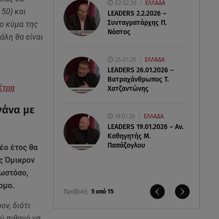
02.02.26
ΕΛΛΑΔΑ
50) και
LEADERS 2.2.2026 –
Συνταγματάρχης Π.
το κύμα της
Νάστος
άλη θα είναι
26.01.26
ΕΛΛΑΔΑ
LEADERS 26.01.2026 –
Βατραχάνθρωπος Τ.
έτρα
Χατζαντώνης
γάνα με
19.01.26
ΕΛΛΑΔΑ
LEADERS 19.01.2026 – Αν.
Καθηγητής Μ.
Παπάζογλου
έο έτος θα
ής Όμικρον
 ωστόσο,
ομο.
Προβολή
5 από 15
ον, διότι
λύ πιθανό να