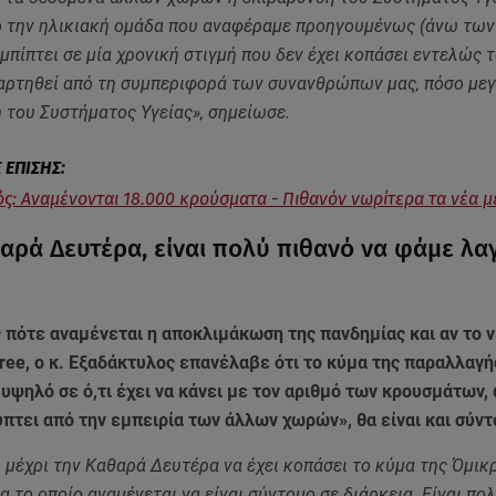
ό την ηλικιακή ομάδα που αναφέραμε προηγουμένως (άνω των 
πίπτει σε μία χρονική στιγμή που δεν έχει κοπάσει εντελώς 
αρτηθεί από τη συμπεριφορά των συνανθρώπων μας, πόσο μεγ
 του Συστήματος Υγείας», σημείωσε.
ς: Αναμένονται 18.000 κρούσματα - Πιθανόν νωρίτερα τα νέα μ
αρά Δευτέρα, είναι πολύ πιθανό να φάμε λα
πότε αναμένεται η αποκλιμάκωση της πανδημίας και αν το ν
 free, ο κ. Εξαδάκτυλος επανέλαβε ότι το κύμα της παραλλαγ
 υψηλό σε ό,τι έχει να κάνει με τον αριθμό των κρουσμάτων,
πτει από την εμπειρία των άλλων χωρών», θα είναι και σύντ
ό μέχρι την Καθαρά Δευτέρα να έχει κοπάσει το κύμα της Όμικρ
μα το οποίο αναμένεται να είναι σύντομο σε διάρκεια. Είναι πο