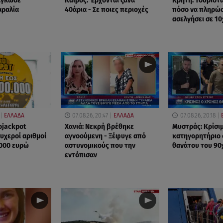
δάγκωσε
Καιρός: Έρχονται ξανά
Κρήτη: Τουρίστ
αραλία
40άρια - Σε ποιες περιοχές
πόσο να πληρώσε
ασελγήσει σε 1
ΕΛΛΑΔΑ
07.08.26, 20:47
ΕΛΛΑΔΑ
07.08.26, 20:18
ojackpot
Χανιά: Νεκρή βρέθηκε
Μυστράς: Κρίσιμ
τυχεροί αριθμοί
αγνοούμενη - Ξέφυγε από
κατηγορητήριο 
.000 ευρώ
αστυνομικούς που την
θανάτου του 90
εντόπισαν