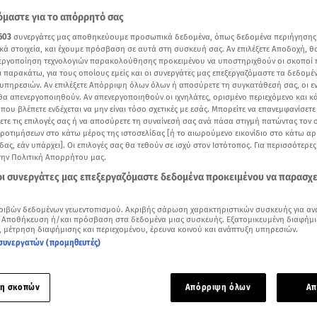
μαστε για το απόρρητό σας
603
συνεργάτες μας αποθηκεύουμε προσωπικά δεδομένα, όπως δεδομένα περιήγησης
κά στοιχεία, και έχουμε πρόσβαση σε αυτά στη συσκευή σας. Αν επιλέξετε Αποδοχή, θ
νεργοποίηση τεχνολογιών παρακολούθησης προκειμένου να υποστηριχθούν οι σκοποί
ι παρακάτω, για τους οποίους εμείς και οι συνεργάτες μας επεξεργαζόμαστε τα δεδομέ
υπηρεσιών. Αν επιλέξετε Απόρριψη όλων όλων ή αποσύρετε τη συγκατάθεσή σας, οι ε
 θα απενεργοποιηθούν. Αν απενεργοποιηθούν οι ιχνηλάτες, ορισμένο περιεχόμενο και κά
 που βλέπετε ενδέχεται να μην είναι τόσο σχετικές με εσάς. Μπορείτε να επανεμφανίσετ
ξετε τις επιλογές σας ή να αποσύρετε τη συναίνεσή σας ανά πάσα στιγμή πατώντας τον
προτιμήσεων στο κάτω μέρος της ιστοσελίδας [ή το αιωρούμενο εικονίδιο στο κάτω α
δας, εάν υπάρχει]. Οι επιλογές σας θα τεθούν σε ισχύ στον Ιστότοπος. Για περισσότερε
την Πολιτική Απορρήτου μας.
 οι συνεργάτες μας επεξεργαζόμαστε δεδομένα προκειμένου να παρασχ
Δείτε περισσότερα άρθρα μας στα αποτελέσματα αναζήτησης
Add star.gr on Google
ριβών δεδομένων γεωεντοπισμού. Ακριβής σάρωση χαρακτηριστικών συσκευής για αν
 Αποθήκευση ή/και πρόσβαση στα δεδομένα μιας συσκευής. Εξατομικευμένη διαφήμι
, μέτρηση διαφήμισης και περιεχομένου, έρευνα κοινού και ανάπτυξη υπηρεσιών.
συνεργατών (προμηθευτές)
νάσιος Εξαδάκτυλος πλαστικός χειρουργός και πρ. του Πανελλήνιου Ιατρικού Συλλόγ
 τη σκιά της η πανδημία και στη χώρα μας τις τελευταίες ημ
η σκοπών
Απόρριψη όλων
Απ
νωρίτερα ο υπ. Υγείας, σήμερα (28/12) θα ανακοινωθούν πά