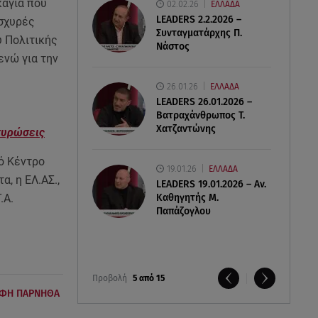
καγιά που
02.02.26
ΕΛΛΑΔΑ
LEADERS 2.2.2026 –
ισχυρές
Συνταγματάρχης Π.
ύ Πολιτικής
Νάστος
ενώ για την
26.01.26
ΕΛΛΑΔΑ
LEADERS 26.01.2026 –
Βατραχάνθρωπος Τ.
Χατζαντώνης
πυρώσεις
κό Κέντρο
19.01.26
ΕΛΛΑΔΑ
, η ΕΛ.ΑΣ.,
LEADERS 19.01.2026 – Αν.
.Α.
Καθηγητής Μ.
Παπάζογλου
Προβολή
5 από 15
ΟΦΗ ΠΑΡΝΗΘΑ