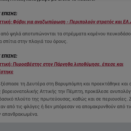
τική: Φόβοι για αναζωπύρωση - Περιπολούν στρατός και ΕΛ.
ς από ψηλά αποτυπώνονται τα στρέμματα καμένου πευκοδάσο
α σπίτια στην πλαγιά του όρους.
τική: Πυροσβέστης στην Πάρνηθα λιποθύμησε, έπεσε και
ίστηκε
 ξέσπασε τη Δευτέρα στη Βαρυμπόμπη και προεκτάθηκε και 
ς βορειονατολικής Αττικής την Πέμπτη, προκάλεσε ανυπολόγ
 δασικό πλούτο της πρωτεύουσας, καθώς και σε περιουσίες.
αν από τις φλόγες ή δεν μπόρεσαν να απομακρυνθούν από τ
ν απανθρακωμένα.