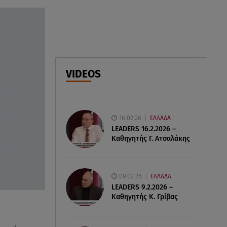
συνεργάτιδά της «Θα μου
λείπεις πάντα και για πάντα»
07.08.26 , 13:16
Γιάννης Στάνκογλου: Δείτε τον
έφηβο με μακριά μαλλιά
VIDEOS
07.08.26 , 13:04
Συνελήφθη 31χρονος για τις
δολοφονίες του «Ζαμπόν» και
16.02.26
ΕΛΛΑΔΑ
του Σκαφτούρου
LEADERS 16.2.2026 –
Καθηγητής Γ. Ατσαλάκης
09.02.26
ΕΛΛΑΔΑ
LEADERS 9.2.2026 –
Καθηγητής Κ. Γρίβας