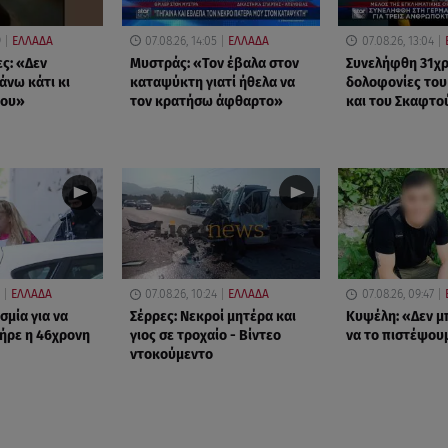
9
ΕΛΛΑΔΑ
07.08.26, 14:05
ΕΛΛΑΔΑ
07.08.26, 13:04
ες: «Δεν
Μυστράς: «Τον έβαλα στον
Συνελήφθη 31χρο
άνω κάτι κι
καταψύκτη γιατί ήθελα να
δολοφονίες το
μου»
τον κρατήσω άφθαρτο»
και του Σκαφτο
ΕΛΛΑΔΑ
07.08.26, 10:24
ΕΛΛΑΔΑ
07.08.26, 09:47
σμία για να
Σέρρες: Νεκροί μητέρα και
Κυψέλη: «Δεν 
ήρε η 46χρονη
γιος σε τροχαίο - Βίντεο
να το πιστέψου
ντοκούμεντο