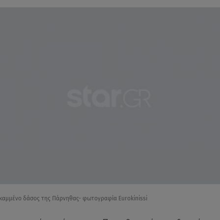
 καμμένο δάσος της Πάρνηθας- φωτογραφία Eurokinissi