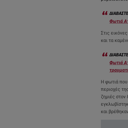
Φωτιά Ατ
Στις εικόνε
και τα καμέν
Φωτιά Ατ
τραυματ
Η φωτιά που
περιοχές τη
ζημιές στον
εγκλωβίστηκ
και βρέθηκα