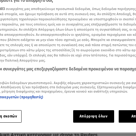
μαστε για το απόρρητό σας
603
συνεργάτες μας αποθηκεύουμε προσωπικά δεδομένα, όπως δεδομένα περιήγησης
κά στοιχεία, και έχουμε πρόσβαση σε αυτά στη συσκευή σας. Αν επιλέξετε Αποδοχή, θ
νεργοποίηση τεχνολογιών παρακολούθησης προκειμένου να υποστηριχθούν οι σκοποί
ι παρακάτω, για τους οποίους εμείς και οι συνεργάτες μας επεξεργαζόμαστε τα δεδομέ
υπηρεσιών. Αν επιλέξετε Απόρριψη όλων όλων ή αποσύρετε τη συγκατάθεσή σας, οι ε
 θα απενεργοποιηθούν. Αν απενεργοποιηθούν οι ιχνηλάτες, ορισμένο περιεχόμενο και κά
 που βλέπετε ενδέχεται να μην είναι τόσο σχετικές με εσάς. Μπορείτε να επανεμφανίσετ
ξετε τις επιλογές σας ή να αποσύρετε τη συναίνεσή σας ανά πάσα στιγμή πατώντας τον
προτιμήσεων στο κάτω μέρος της ιστοσελίδας [ή το αιωρούμενο εικονίδιο στο κάτω α
δας, εάν υπάρχει]. Οι επιλογές σας θα τεθούν σε ισχύ στον Ιστότοπος. Για περισσότερε
την Πολιτική Απορρήτου μας.
 οι συνεργάτες μας επεξεργαζόμαστε δεδομένα προκειμένου να παρασχ
Δείτε περισσότερα άρθρα μας στα αποτελέσματα αναζήτησης
ριβών δεδομένων γεωεντοπισμού. Ακριβής σάρωση χαρακτηριστικών συσκευής για αν
 Αποθήκευση ή/και πρόσβαση στα δεδομένα μιας συσκευής. Εξατομικευμένη διαφήμι
Add star.gr on Google
, μέτρηση διαφήμισης και περιεχομένου, έρευνα κοινού και ανάπτυξη υπηρεσιών.
συνεργατών (προμηθευτές)
Reuters με τις εικόνες από drone στην καμμένη έκταση της Πάρνηθας και τις δηλώ
η σκοπών
Απόρριψη όλων
Απ
αταστροφή στη δασική έκταση της Πάρνηθας μετά τη μεγάλη
λική Αττική κατέγραψε με drone το Reuters.