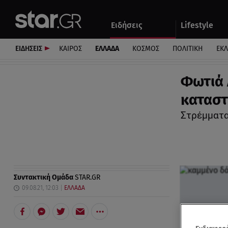
Αθλητικά
Quiz
Ειδήσεις
Lifestyle
Αυτοκίνητο
ΕΙΔΗΣΕΙΣ
ΚΑΙΡΟΣ
ΕΛΛΑΔΑ
ΚΟΣΜΟΣ
ΠΟΛΙΤΙΚΗ
ΕΚ
Φωτιά 
κατασ
Στρέμματα
Συντακτική Ομάδα
STAR.GR
09.08.21, 12:03
ΕΛΛΑΔΑ