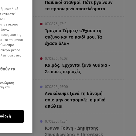
Παιδικοί σταθμοί: Πότε βγαίνουν
τα προσωρινά αποτελέσματα
 ή μοναδικά
α καταστεί
 που
07.08.26 , 17:13
να με σκοπό
ν λόγω
Τροχαίο Σέρρες: «Έχασα τη
ποιες από τις
σύζυγο και το παιδί μου. Τα
ε αυτό το μενού
έχασα όλα»
 σύνδεσμο
ριστερό μέρος
ς λεπτομέρειες
07.08.26 , 16:03
Καιρός: Έρχονται ξανά 40άρια -
εθούν τα
Σε ποιες περιοχές
αγνώριση
07.08.26 , 16:00
ση και
Ανακάλυψε ξανά τη δύναμή
σου: μην σε τρομάζει η μυϊκή
απώλεια
σεις Χαρδαλιά
οδοχή
07.08.26 , 15:24
φωτιά
στη
Ιωάννα Τούνη - Δημήτρης
Σπυριδωνίδης: Η throwback