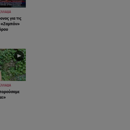
ΕΛΛΑΔΑ
νος για τις
υ «Ζαμπόν»
ύρου
ΕΛΛΑΔΑ
μπορούσαμε
με»