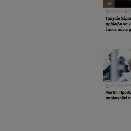
07.08.26, 15:0
Τροχαίο Σέρρ
πρόλαβα να κ
έπεσε πάνω 
07.08.26, 12:07
Marfin: Προθε
απολογηθεί π