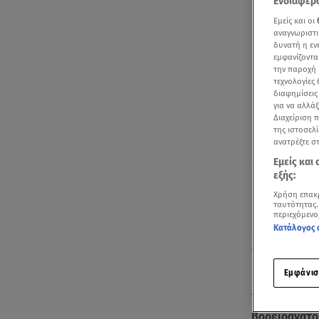
Ενδιαφερό
Εμείς και οι
αναγνωριστι
δυνατή η ε
εμφανίζοντα
την παροχή 
τεχνολογίες
διαφημίσεις
για να αλλά
Διαχείριση 
της ιστοσελί
ανατρέξτε σ
Εμείς και
εξής:
Χρήση επακ
ταυτότητας.
περιεχόμενο
Κατάλογος 
To βίντεο του 
για τις φωτιές
Εμφάνισ
Τη μεγάλη κ
βορειοανατο