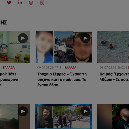
ΣΗΣ
ΕΛΛΑΔΑ
07.08.26, 17:13
ΕΛΛΑΔΑ
07.08.26, 16:03
μοί: Πότε
Τροχαίο Σέρρες: «Έχασα τη
Καιρός: Έρχοντα
προσωρινά
σύζυγο και το παιδί μου. Τα
40άρια - Σε ποι
α
έχασα όλα»