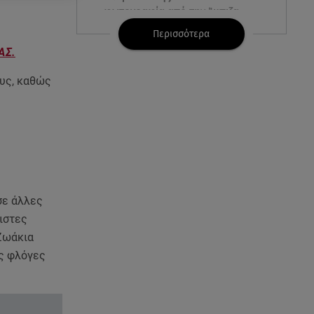
φωτογραφία από την Ίμπιζα
Περισσότερα
07.08.26 , 15:21
ΑΣ.
Toyota C-HR: Δέκα χρόνια
ξεχωριστής καινοτομίας και
υς, καθώς
επιτυχίας
07.08.26 , 15:09
Τροχαίο Σέρρες: «Δεν πρόλαβα
να κάνω κάτι κι έπεσε πάνω
μου»
σε άλλες
07.08.26 , 14:49
ιστες
Πέθανε η δημοσιογράφος και
πρώην σύζυγος του Βασίλη
 Ζωάκια
Χιώτη, Χριστίνα Πιτουρά
ις φλόγες
07.08.26 , 14:44
Στεφανίδου: «Κόβει» την ανάσα