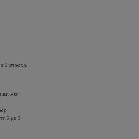
κά 6 μποφόρ.
υματινές
φόρ.
τη 2 με 3