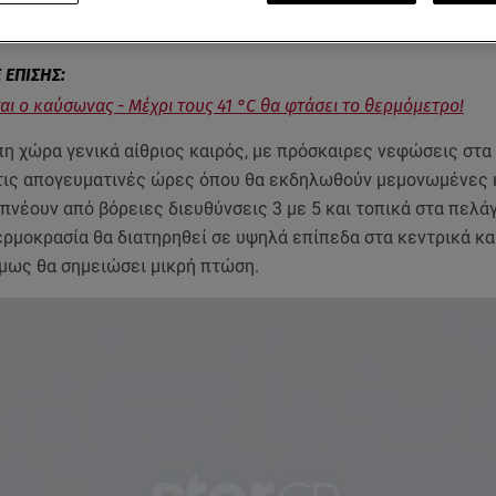
όπους ισχυρά.
ται ο καύσωνας - Μέχρι τους 41 °C θα φτάσει το θερμόμετρο!
πη χώρα γενικά αίθριος καιρός, με πρόσκαιρες νεφώσεις στα
τις απογευματινές ώρες όπου θα εκδηλωθούν μεμονωμένες κ
 πνέουν από βόρειες διευθύνσεις 3 με 5 και τοπικά στα πελά
ρμοκρασία θα διατηρηθεί σε υψηλά επίπεδα στα κεντρικά και
όμως θα σημειώσει μικρή πτώση.