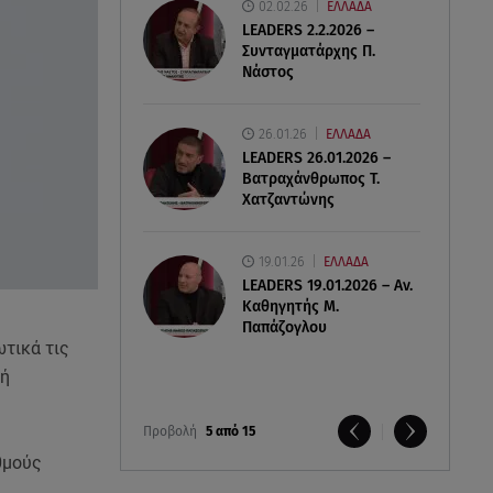
02.02.26
ΕΛΛΑΔΑ
LEADERS 2.2.2026 –
Συνταγματάρχης Π.
Νάστος
26.01.26
ΕΛΛΑΔΑ
LEADERS 26.01.2026 –
Βατραχάνθρωπος Τ.
Χατζαντώνης
19.01.26
ΕΛΛΑΔΑ
LEADERS 19.01.2026 – Αν.
Καθηγητής Μ.
Παπάζογλου
ωτικά τις
 ή
Προβολή
5 από 15
θμούς