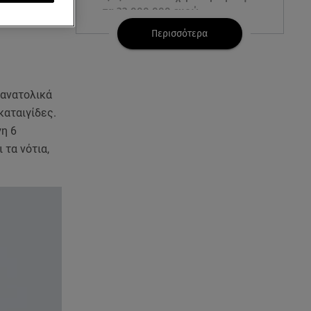
τα 32.000.000 ευρώ
Περισσότερα
07.08.26 , 21:03
Σε τρία επίπεδα οι παραβιάσεις
της Τουρκίας στο Αιγαίο
 ανατολικά
07.08.26 , 21:00
αταιγίδες.
MINI Aceman E: Τα αξεσουάρ για
γη 6
περιπετειώδεις διαδρομές
 τα νότια,
07.08.26 , 20:47
Χανιά: Νεκρή βρέθηκε
αγνοούμενη - Ξέφυγε από
αστυνομικούς που την
εντόπισαν
07.08.26 , 20:18
Μυστράς: Κρίσιμος για το
κατηγορητήριο ο χρόνος