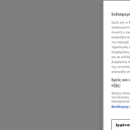
Ενδιαφερό
Εμείς και οι
αναγνωριστι
δυνατή η ε
εμφανίζοντα
την παροχή 
τεχνολογίες
διαφημίσεις
για να αλλά
Διαχείριση 
της ιστοσελί
ανατρέξτε σ
Εμείς και
εξής:
Χρήση επακ
ταυτότητας.
περιεχόμενο
Πολύ υψηλές
Κατάλογος 
βαθμούς Κελ
κεντρική και
Εμφάνισ
σποραδικές 