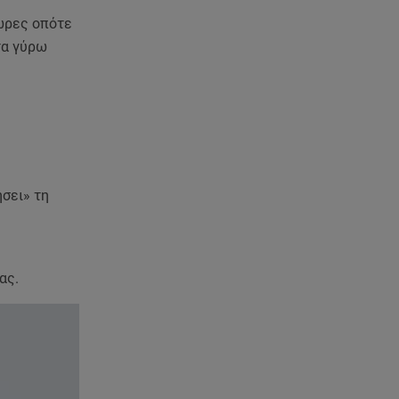
 ώρες οπότε
τα γύρω
σει» τη
ας.