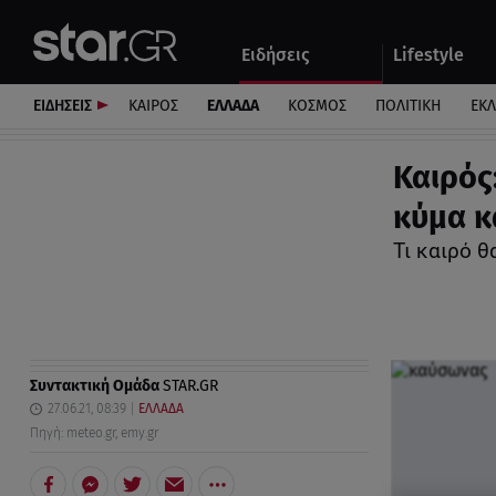
Αθλητικά
Quiz
Ειδήσεις
Lifestyle
Αυτοκίνητο
ΕΙΔΗΣΕΙΣ
ΚΑΙΡΟΣ
ΕΛΛΑΔΑ
ΚΟΣΜΟΣ
ΠΟΛΙΤΙΚΗ
ΕΚ
Καιρός
κύμα κ
Τι καιρό θ
Συντακτική Ομάδα
STAR.GR
27.06.21, 08:39
ΕΛΛΑΔΑ
Πηγή: meteo.gr, emy.gr