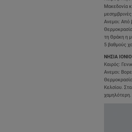
Μακεδονία κ
μεσημβρινές 
Ανεμοι: Από 
Θερμοκρασία:
τη Θράκη η μ
5 βαθμούς χ
ΝΗΣΙΑ ΙΟΝΙ
Καιρός: Γενι
Ανεμοι: Bορε
Θερμοκρασία
Κελσίου. Στα
χαμηλότερη.