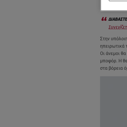
είναι κατά τ
Συνεχίζε
Στην υπόλοι
ηπειρωτικά 
Οι άνεμοι θα
μποφόρ. Η θε
στα βόρεια 