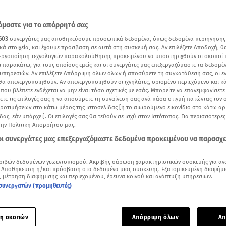
μαστε για το απόρρητό σας
603
συνεργάτες μας αποθηκεύουμε προσωπικά δεδομένα, όπως δεδομένα περιήγησης
κά στοιχεία, και έχουμε πρόσβαση σε αυτά στη συσκευή σας. Αν επιλέξετε Αποδοχή, θ
νεργοποίηση τεχνολογιών παρακολούθησης προκειμένου να υποστηριχθούν οι σκοποί
ι παρακάτω, για τους οποίους εμείς και οι συνεργάτες μας επεξεργαζόμαστε τα δεδομέ
υπηρεσιών. Αν επιλέξετε Απόρριψη όλων όλων ή αποσύρετε τη συγκατάθεσή σας, οι ε
 θα απενεργοποιηθούν. Αν απενεργοποιηθούν οι ιχνηλάτες, ορισμένο περιεχόμενο και κά
 που βλέπετε ενδέχεται να μην είναι τόσο σχετικές με εσάς. Μπορείτε να επανεμφανίσετ
ξετε τις επιλογές σας ή να αποσύρετε τη συναίνεσή σας ανά πάσα στιγμή πατώντας τον
προτιμήσεων στο κάτω μέρος της ιστοσελίδας [ή το αιωρούμενο εικονίδιο στο κάτω α
δας, εάν υπάρχει]. Οι επιλογές σας θα τεθούν σε ισχύ στον Ιστότοπος. Για περισσότερε
την Πολιτική Απορρήτου μας.
Δείτε περισσότερα άρθρα μας στα αποτελέσματα αναζήτησης
 οι συνεργάτες μας επεξεργαζόμαστε δεδομένα προκειμένου να παρασχ
Add star.gr on Google
ριβών δεδομένων γεωεντοπισμού. Ακριβής σάρωση χαρακτηριστικών συσκευής για αν
 Αποθήκευση ή/και πρόσβαση στα δεδομένα μιας συσκευής. Εξατομικευμένη διαφήμι
, μέτρηση διαφήμισης και περιεχομένου, έρευνα κοινού και ανάπτυξη υπηρεσιών.
 θερμοκρασίες αναμένονται σήμερα με μέγιστες τιμές τους 
συνεργατών (προμηθευτές)
σίου στα ηπειρωτικά, αλλά με μικρή πτώση στα βόρεια.
Παρά
 ανατολική Μακεδονία και τη Θράκη προβλέπονται όμβροι κα
η σκοπών
Απόρριψη όλων
Απ
καταιγίδες κυρίως μετά τις μεσημβρινές ώρες. Τα φαινόμεν