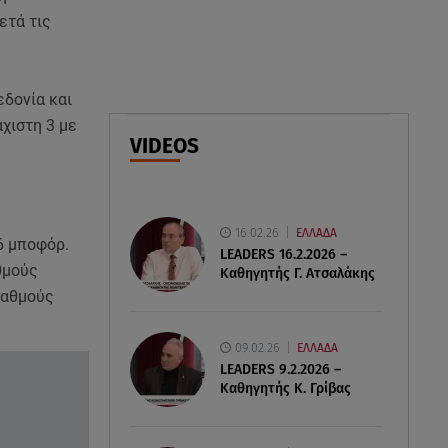
07.08.26 , 17:44
ετά τις
Παιδικοί σταθμοί: Πότε βγαίνουν
τα προσωρινά αποτελέσματα
εδονία και
07.08.26 , 17:13
χιστη 3 με
Τροχαίο Σέρρες: «Έχασα τη
VIDEOS
σύζυγο και το παιδί μου. Τα
έχασα όλα»
16.02.26
ΕΛΛΑΔΑ
 6 μποφόρ.
LEADERS 16.2.2026 –
θμούς
Καθηγητής Γ. Ατσαλάκης
βαθμούς
09.02.26
ΕΛΛΑΔΑ
LEADERS 9.2.2026 –
Καθηγητής Κ. Γρίβας