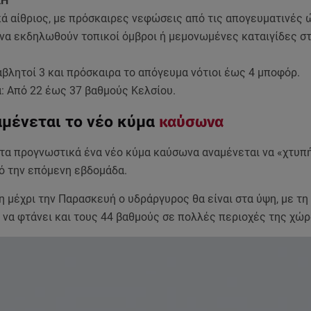
ΚΗ
κά αίθριος, με πρόσκαιρες νεφώσεις από τις απογευματινές
ό να εκδηλωθούν τοπικοί όμβροι ή μεμονωμένες καταιγίδες σ
βλητοί 3 και πρόσκαιρα το απόγευμα νότιοι έως 4 μποφόρ.
: Από 22 έως 37 βαθμούς Κελσίου.
αμένεται το νέο κύμα
καύσωνα
τα προγνωστικά ένα νέο κύμα καύσωνα αναμένεται να «χτυπή
ό την επόμενη εβδομάδα.
η μέχρι την Παρασκευή ο υδράργυρος θα είναι στα ύψη, με τη
 να φτάνει και τους 44 βαθμούς σε πολλές περιοχές της χώρ