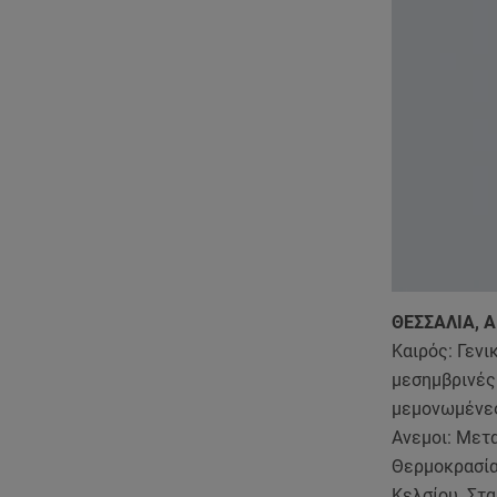
ΘΕΣΣΑΛΙΑ, 
Καιρός: Γενι
μεσημβρινές
μεμονωμένες
Ανεμοι: Μετα
Θερμοκρασία
Κελσίου. Στα