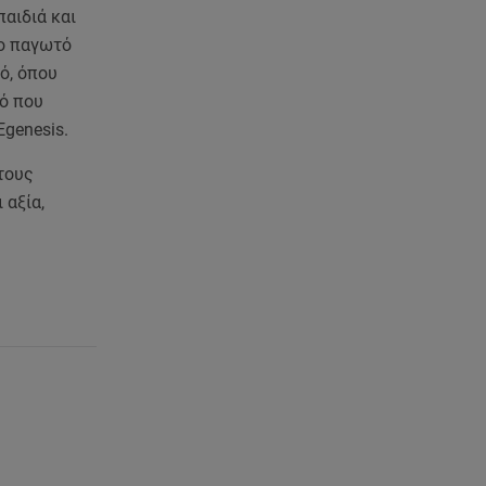
παιδιά και
07.08.26 , 20:18
το παγωτό
Μυστράς: Κρίσιμος για το
ό, όπου
κατηγορητήριο ο χρόνος
κό που
θανάτου του 90χρονου
Egenesis.
07.08.26 , 20:13
 τους
Κυψέλη: Tι βρέθηκε στο
 αξία,
διαμέρισμα της 38χρονης Λίζα
07.08.26 , 19:15
Συντάξεις Σεπτεμβρίου: Πότε θα
μπουν τα χρήματα στους
λογαριασμούς
07.08.26 , 18:45
Φωτιά στο Στεφάνι Κορίνθου:
Μήνυμα από το 112 -
Σηκώθηκαν εναέρια μέσα