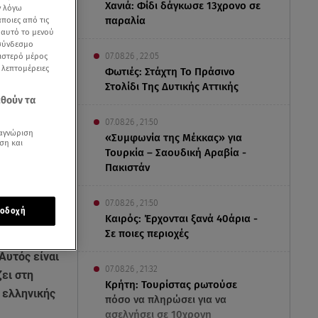
Χανιά: Φίδι δάγκωσε 13χρονο σε
ν λόγω
παραλία
ποιες από τις
ε αυτό το μενού
 σύνδεσμο
ριστερό μέρος
07.08.26 , 22:05
ς λεπτομέρειες
Φωτιές: Στάχτη Το Πράσινο
Στολίδι Της Δυτικής Αττικής
εθούν τα
07.08.26 , 21:50
αγνώριση
«Συμφωνία της Μέκκας» για
ση και
Τουρκία – Σαουδική Αραβία -
Πακιστάν
07.08.26 , 21:50
οδοχή
Καιρός: Έρχονται ξανά 40άρια -
Σε ποιες περιοχές
Αυτός είναι
07.08.26 , 21:32
ζει στη
Κρήτη: Τουρίστας ρωτούσε
ς ελληνικής
πόσο να πληρώσει για να
ασελγήσει σε 10χρονη