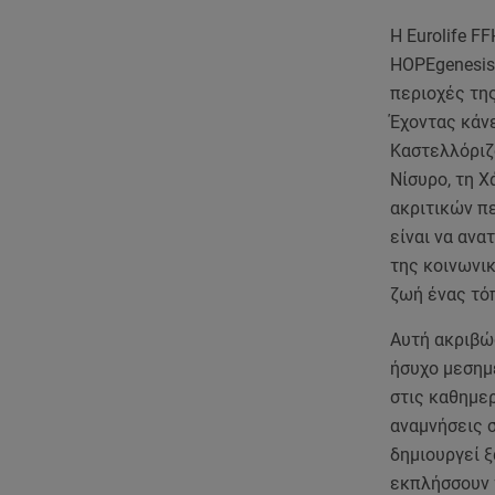
Η Eurolife F
HOPEgenesis 
περιοχές της
Έχοντας κάνε
Καστελλόριζο
Νίσυρο, τη Χ
ακριτικών π
είναι να αν
της κοινωνικ
ζωή ένας τόπ
Αυτή ακριβώς
ήσυχο μεσημέ
στις καθημερ
αναμνήσεις σ
δημιουργεί ξ
εκπλήσσουν 