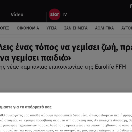
Video
ΛΟΓΕΣ
ΟΙΚΟΝΟΜΙΑ
ΥΓΕΙΑ
ΣΑΝ ΣΗΜΕΡΑ
ΑΘΛΗΤΙΚΑ
ΑΥΤΟ
λεις ένας τόπος να γεμίσει ζωή, πρ
να γεμίσει παιδιά»
ης νέας καμπάνιας επικοινωνίας της Eurolife FFH
μαστε για το απόρρητό σας
603
συνεργάτες μας αποθηκεύουμε προσωπικά δεδομένα, όπως δεδομένα περιήγησης
κά στοιχεία, και έχουμε πρόσβαση σε αυτά στη συσκευή σας. Αν επιλέξετε Αποδοχή, θ
νεργοποίηση τεχνολογιών παρακολούθησης προκειμένου να υποστηριχθούν οι σκοποί
ι παρακάτω, για τους οποίους εμείς και οι συνεργάτες μας επεξεργαζόμαστε τα δεδομέ