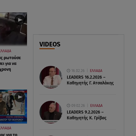
07.08.26 , 18:34
Έξοδος Αυγούστου: Στο 100% η
πληρότητα για Κυκλάδες
07.08.26 , 17:44
Παιδικοί σταθμοί: Πότε βγαίνουν
VIDEOS
τα προσωρινά αποτελέσματα
ΕΛΛΑΔΑ
ας ρωτούσε
ι για να
0χρονη
16.02.26
ΕΛΛΑΔΑ
LEADERS 16.2.2026 –
Καθηγητής Γ. Ατσαλάκης
09.02.26
ΕΛΛΑΔΑ
LEADERS 9.2.2026 –
Καθηγητής Κ. Γρίβας
ΕΛΛΑΔΑ
ος για το