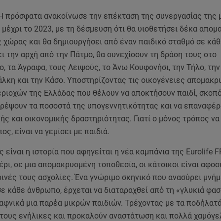
FH πρόσφατα ανακοίνωσε την επέκταση της συνεργασίας της 
μέχρι το 2023, με τη δέσμευση ότι θα υιοθετήσει δέκα απο
 χώρας και θα δημιουργήσει από έναν παιδικό σταθμό σε κάθ
ι την αρχή από την Πάτμο, θα συνεχίσουν τη δράση τους στο
, τα Άγραφα, τους Λειψούς, το Άνω Κουφονήσι, την Τήλο, την
άλκη και την Κάσο. Υποστηρίζοντας τις οικογένειες απομακ
εριοχών της Ελλάδας που θέλουν να αποκτήσουν παιδί, σκοπ
ατρέψουν τα ποσοστά της υπογεννητικότητας και να επαναφέ
ής και οικονομικής δραστηριότητας. Γιατί ο μόνος τρόπος ν
ος, είναι να γεμίσει με παιδιά.
 είναι η ιστορία που αφηγείται η νέα καμπάνια της Eurolife F
ρι, σε μια απομακρυσμένη τοποθεσία, οι κάτοικοι είναι αφο
ινές τους ασχολίες. Ένα γνώριμο σκηνικό που ανασύρει μνήμ
ε κάθε άνθρωπο, έρχεται να διαταραχθεί από τη «γλυκιά φα
αφνικά μια παρέα μικρών παιδιών. Τρέχοντας με τα ποδήλατά
τους ενήλικες και προκαλούν αναστάτωση και πολλά χαμόγε