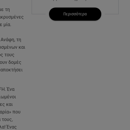
με τη
07.08.26 , 21:17
Περισσότερα
μακρυσμένες
Κλήρωση Eurojackpot
ε μία.
7/8/2026: Οι τυχεροί αριθμοί για
τα 32.000.000 ευρώ
 Ανάφη, τη
07.08.26 , 21:03
ρυσμένων και
Σε τρία επίπεδα οι παραβιάσεις
ός τους
της Τουρκίας στο Αιγαίο
ρουν δομές
α αποκτήσει
07.08.26 , 21:00
MINI Aceman E: Τα αξεσουάρ για
περιπετειώδεις διαδρομές
FH. Ένα
σιωμένοι
07.08.26 , 20:47
ες και
Χανιά: Νεκρή βρέθηκε
σαρία» που
αγνοούμενη - Ξέφυγε από
αστυνομικούς που την
 τους,
εντόπισαν
λα! Ένας