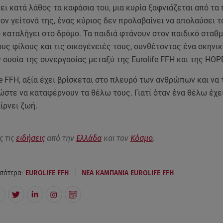
ει κατά λάθος τα καφάσια του, μια κυρία ξαφνιάζεται από τα 
ον γείτονά της, ένας κύριος δεν προλαβαίνει να απολαύσει 
ο καταλήγει στο δρόμο. Τα παιδιά φτάνουν στον παιδικό σταθμ
υς φίλους και τις οικογένειές τους, συνθέτοντας ένα σκηνι
 ουσία της συνεργασίας μεταξύ της Eurolife FFH και της HOP
ife FFH, αξία έχει βρίσκεται στο πλευρό των ανθρώπων και να
ώστε να καταφέρνουν τα θέλω τους. Γιατί όταν ένα θέλω έχει
ίρνει ζωή.
ς τις
ειδήσεις
από την
Ελλάδα
και τον
Κόσμο
.
|
σότερα:
EUROLIFE FFH
ΝΕΑ ΚΑΜΠΑΝΙΑ EUROLIFE FFH