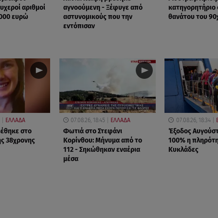
τυχεροί αριθμοί
αγνοούμενη - Ξέφυγε από
κατηγορητήριο 
.000 ευρώ
αστυνομικούς που την
θανάτου του 90
εντόπισαν
ΕΛΛΑΔΑ
07.08.26, 18:45
ΕΛΛΑΔΑ
07.08.26, 18:34
ρέθηκε στο
Φωτιά στο Στεφάνι
Έξοδος Αυγούστ
ης 38χρονης
Κορίνθου: Μήνυμα από το
100% η πληρότη
112 - Σηκώθηκαν εναέρια
Κυκλάδες
μέσα