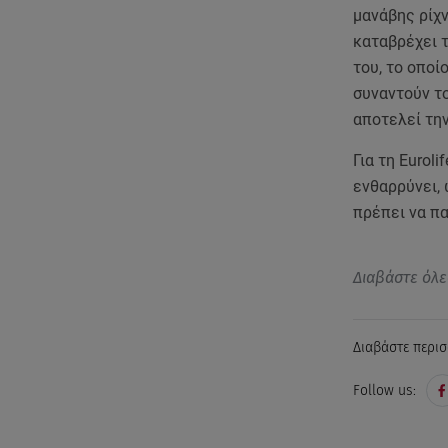
μανάβης ρίχν
καταβρέχει τ
του, το οποί
συναντούν το
αποτελεί την
Για τη Eurol
ενθαρρύνει, 
πρέπει να πα
Διαβάστε όλε
Διαβάστε περισ
Follow us: