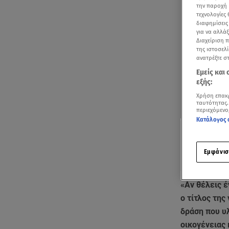
την παροχή 
τεχνολογίες
διαφημίσεις
για να αλλά
Διαχείριση 
της ιστοσελί
ανατρέξτε σ
Εμείς και
εξής:
Χρήση επακ
ταυτότητας.
περιεχόμενο
Κατάλογος 
Εμφάνισ
«Αν θέλεις έ
ο τίτλος της
δράση που υλ
οικογένειας 