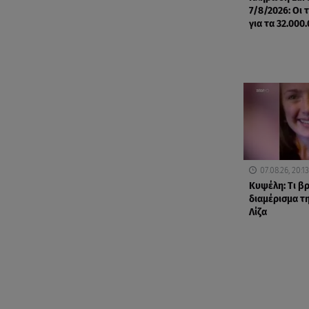
7/8/2026: Οι 
για τα 32.000
07.08.26, 20:13
Κυψέλη: Tι β
διαμέρισμα τ
Λίζα