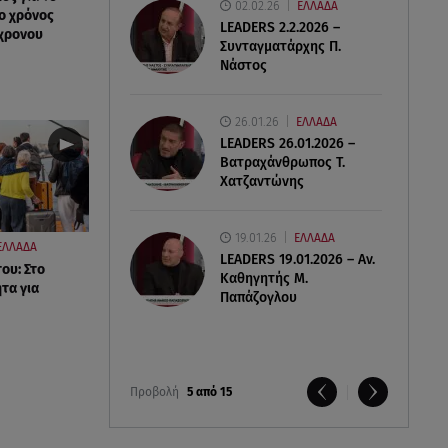
02.02.26
ΕΛΛΑΔΑ
ο χρόνος
LEADERS 2.2.2026 –
χρονου
Συνταγματάρχης Π.
Νάστος
26.01.26
ΕΛΛΑΔΑ
LEADERS 26.01.2026 –
Βατραχάνθρωπος Τ.
Χατζαντώνης
19.01.26
ΕΛΛΑΔΑ
ΕΛΛΑΔΑ
LEADERS 19.01.2026 – Αν.
ου: Στο
Καθηγητής Μ.
τα για
Παπάζογλου
Προβολή
5 από 15