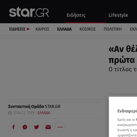
Αθλητικά
Quiz
Ειδήσεις
Lifestyle
Αυτοκίνητο
ΕΙΔΗΣΕΙΣ
ΚΑΙΡΟΣ
ΕΛΛΑΔΑ
ΚΟΣΜΟΣ
ΠΟΛΙΤΙΚΗ
ΕΚ
«Aν θέ
πρώτα 
O τίτλος τ
Συντακτική Ομάδα
STAR.GR
Ενδιαφερό
27.04.21, 13:59
ΕΛΛΑΔΑ
Εμείς και οι
αναγνωριστι
δυνατή η ε
εμφανίζοντα