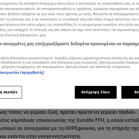
υπηρεσιών. Αν επιλέξετε Απόρριψη όλων όλων ή αποσύρετε τη συγκατάθεσή σας, οι ε
 θα απενεργοποιηθούν. Αν απενεργοποιηθούν οι ιχνηλάτες, ορισμένο περιεχόμενο και κά
 που βλέπετε ενδέχεται να μην είναι τόσο σχετικές με εσάς. Μπορείτε να επανεμφανίσετ
ξετε τις επιλογές σας ή να αποσύρετε τη συναίνεσή σας ανά πάσα στιγμή πατώντας τον
προτιμήσεων στο κάτω μέρος της ιστοσελίδας [ή το αιωρούμενο εικονίδιο στο κάτω α
δας, εάν υπάρχει]. Οι επιλογές σας θα τεθούν σε ισχύ στον Ιστότοπος. Για περισσότερε
την Πολιτική Απορρήτου μας.
 οι συνεργάτες μας επεξεργαζόμαστε δεδομένα προκειμένου να παρασχ
ριβών δεδομένων γεωεντοπισμού. Ακριβής σάρωση χαρακτηριστικών συσκευής για αν
 Αποθήκευση ή/και πρόσβαση στα δεδομένα μιας συσκευής. Εξατομικευμένη διαφήμι
, μέτρηση διαφήμισης και περιεχομένου, έρευνα κοινού και ανάπτυξη υπηρεσιών.
συνεργατών (προμηθευτές)
Δείτε περισσότερα άρθρα μας στα αποτελέσματα αναζήτησης
Add star.gr on Google
η σκοπών
Απόρριψη όλων
Απ
νας τόπος να γεμίσει ζωή, πρέπει πρώτα να γεμίσει παιδιά». 
 νέας καμπάνιας επικοινωνίας της Eurolife FFH, η οποία εστιά
οποιεί σε συνεργασία με τη HOPEgenesis, για τη στήριξη τη
και ενάντια στην υπογεννητικότητα.