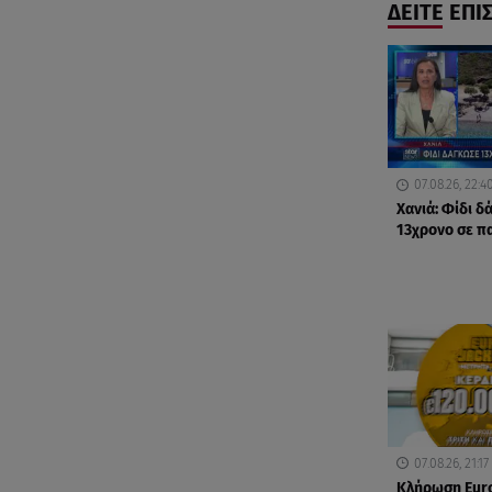
ΔΕΙΤΕ ΕΠΙ
07.08.26, 22:4
Χανιά: Φίδι 
13χρονο σε π
07.08.26, 21:17
Κλήρωση Eur