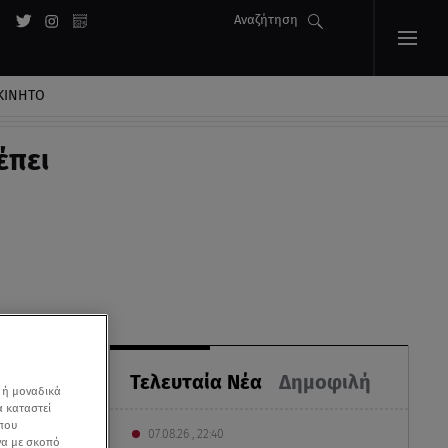
Αναζήτηση
ΚΙΝΗΤΟ
έπει
Τελευταία Νέα
Δημοφιλή
 ή μοναδικά
α καταστεί
 που
07.08.26 , 22:40
να με σκοπό