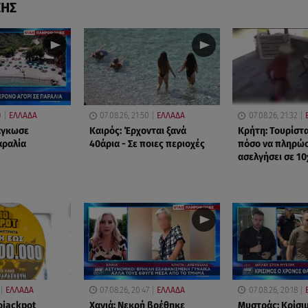
ΣΗΣ
0
ΕΛΛΑΔΑ
07.08.26, 21:50
ΕΛΛΑΔΑ
07.08.26, 21:32
δάγκωσε
Καιρός: Έρχονται ξανά
Κρήτη: Τουρίστ
αραλία
40άρια - Σε ποιες περιοχές
πόσο να πληρώσε
ασελγήσει σε 1
ΕΛΛΑΔΑ
07.08.26, 20:47
ΕΛΛΑΔΑ
07.08.26, 20:18
ojackpot
Χανιά: Νεκρή βρέθηκε
Μυστράς: Κρίσιμ