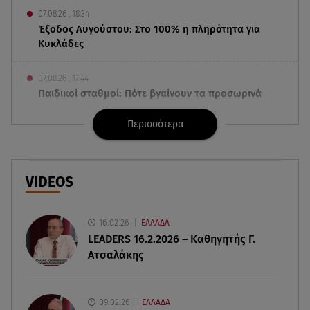
07.08.26 , 18:34
Έξοδος Αυγούστου: Στο 100% η πληρότητα για
Κυκλάδες
07.08.26 , 17:44
Παιδικοί σταθμοί: Πότε βγαίνουν τα προσωρινά
αποτελέσματα
Περισσότερα
07.08.26 , 17:13
Τροχαίο Σέρρες: «Έχασα τη σύζυγο και το παιδί
μου. Τα έχασα όλα»
VIDEOS
07.08.26 , 16:03
Καιρός: Έρχονται ξανά 40άρια - Σε ποιες περιοχές
16.02.26
ΕΛΛΑΔΑ
LEADERS 16.2.2026 – Καθηγητής Γ.
Ατσαλάκης
07.08.26 , 16:00
Ανακάλυψε ξανά τη δύναμή σου: μην σε τρομάζει
η μυϊκή απώλεια
09.02.26
ΕΛΛΑΔΑ