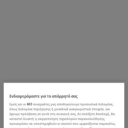
Ενδιαφερόμαστε για το απόρρητό σας
Εμείς και οι
603
συνεργάτες μας αποθηκεύουμε προσωπικά δεδομένα,
όπως δεδομένα περιήγησης ή μοναδικά αναγνωριστικά στοιχεία, και
έχουμε πρόσβαση σε αυτά στη συσκευή σας. Αν επιλέξετε Αποδοχή, θα
καταστεί δυνατή η ενεργοποίηση τεχνολογιών παρακολούθησης
προκειμένου να υποστηριχθούν οι σκοποί που εμφανίζονται παρακάτω,