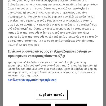
για τους οποίους εμείς και οι συνεργάτες μας επεξεργαζόμαστε τα
δεδομένα με σκοπό την παροχή υπηρεσιών. Αν επιλέξετε Απόρριψη όλων
όλων ή αποσύρετε τη συγκατάθεσή σας, οι εν λόγω τεχνολογίες θα
απενεργοποιηθούν. Αν απενεργοποιηθούν οι ιχνηλάτες, ορισμένο
περιεχόμενο και κάποιες από τις διαφημίσεις που βλέπετε ενδέχεται να
μην είναι τόσο σχετικές με εσάς. Μπορείτε να επανεμφανίσετε αυτό το
μενού για να αλλάξετε τις επιλογές σας ή να αποσύρετε τη συναίνεσή σας
ανά πάσα στιγμή πατώντας τον σύνδεσμο Διαχείριση προτιμήσεων στο
κάτω μέρος της ιστοσελίδας [ή το αιωρούμενο εικονίδιο στο κάτω
αριστερό μέρος της ιστοσελίδας, εάν υπάρχει]. Οι επιλογές σας θα τεθούν
σε ισχύ στον Ιστότοπος. Για περισσότερες λεπτομέρειες ανατρέξτε στην
Πολιτική Απορρήτου μας.
Εμείς και οι συνεργάτες μας επεξεργαζόμαστε δεδομένα
προκειμένου να παρασχεθούν τα εξής:
Χρήση επακριβών δεδομένων γεωεντοπισμού. Ακριβής σάρωση
χαρακτηριστικών συσκευής για αναγνώριση ταυτότητας. Αποθήκευση ή/
και πρόσβαση στα δεδομένα μιας συσκευής. Εξατομικευμένη διαφήμιση
και περιεχόμενο, μέτρηση διαφήμισης και περιεχομένου, έρευνα κοινού
και ανάπτυξη υπηρεσιών.
Κατάλογος συνεργατών (προμηθευτές)
Εμφάνιση σκοπών