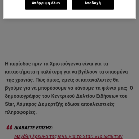
Απόρριψη όλων
Αποδοχή
Η περίοδος πριν τα Χριστούγεννα είναι για τα
καταστήματα η καλύτερη για να βγάλουν τα σπασμένα
της χρονιάς. Πώς όμως, εμείς οι καταναλωτές θα
βγούμε για να μπορέσουμε να κάνουμε τα ψώνια μας; Ο
δημοσιογράφος του Κεντρικού Δελτίου Ειδήσεων του
Star, Λάμπρος Δεμερτζής έδωσε αποκλειστικές
πληροφορίες.
Μεγάλη έρευνα της MRB για το Star: «To 58% των