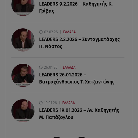
LEADERS 9.2.2026 – Καθηγητής Κ.
07.08.26 , 15:24
Γρίβας
Ιωάννα Τούνη - Δημήτρης Σπυριδωνίδης: Η
throwback φωτογραφία από την Ίμπιζα
02.02.26
ΕΛΛΑΔΑ
07.08.26 , 15:21
LEADERS 2.2.2026 – Συνταγματάρχης
Toyota C-HR: Δέκα χρόνια ξεχωριστής
Π. Νάστος
καινοτομίας και επιτυχίας
07.08.26 , 15:09
26.01.26
ΕΛΛΑΔΑ
Τροχαίο Σέρρες: «Δεν πρόλαβα να κάνω κάτι κι
LEADERS 26.01.2026 –
έπεσε πάνω μου»
Βατραχάνθρωπος Τ. Χατζαντώνης
19.01.26
ΕΛΛΑΔΑ
LEADERS 19.01.2026 – Αν. Καθηγητής
Μ. Παπάζογλου