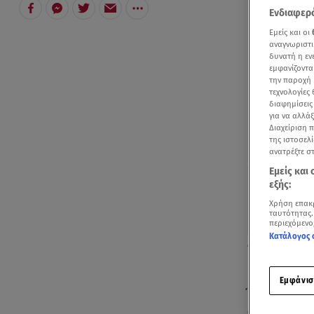
Ενδιαφερό
Εμείς και οι
αναγνωριστι
δυνατή η ε
εμφανίζοντα
την παροχή 
τεχνολογίες
διαφημίσεις
για να αλλά
Διαχείριση 
της ιστοσελί
ανατρέξτε σ
Εμείς και
εξής:
Χρήση επακ
ταυτότητας.
περιεχόμενο
Κατάλογος 
Δείτε στο βίντ
Πολυτεχνείου.
Εμφάνισ
Ένταση προκ
αστυνομίας 