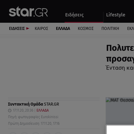
Αθλητικά
Quiz
Ειδήσεις
Lifestyle
Αυτοκίνητο
ΕΙΔΗΣΕΙΣ
ΚΑΙΡΟΣ
ΕΛΛΑΔΑ
ΚΟΣΜΟΣ
ΠΟΛΙΤΙΚΗ
ΕΚ
Πολυτε
προσαγ
Ένταση κα
Συντακτική Ομάδα
STAR.GR
17.11.20, 20:36
ΕΛΛΑΔΑ
Πηγή: φωτογραφίες Eurokinissi
Πρώτη Δημοσίευση: 17.11.20, 17:16