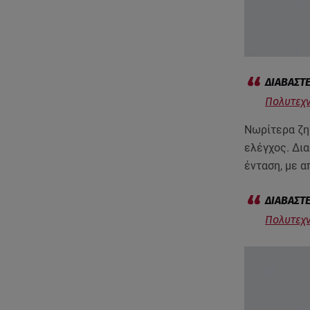
Πολυτεχν
Νωρίτερα ζη
ελέγχος. Δι
ένταση, με α
Πολυτεχν