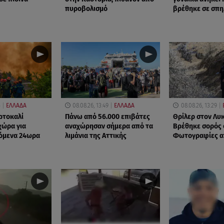
πυροβολισμό
βρέθηκε σε σπη
5
ΕΛΛΑΔΑ
08.08.26, 13:49
ΕΛΛΑΔΑ
08.08.26, 13:29
ορτοκαλί
Πάνω από 56.000 επιβάτες
Θρίλερ στον Λυ
χώρα για
αναχώρησαν σήμερα από τα
Βρέθηκε σορός 
πόμενα 24ωρα
λιμάνια της Αττικής
Φωτογραφίες α