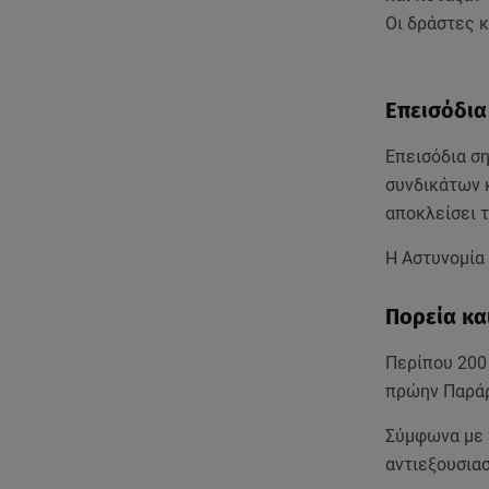
Οι δράστες 
Επεισόδια
Επεισόδια ση
συνδικάτων κ
αποκλείσει τ
Η Αστυνομία
Πορεία κα
Περίπου 200
πρώην Παράρ
Σύμφωνα με 
αντιεξουσια