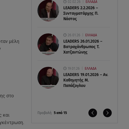
02.02.26
ΕΛΛΑΔΑ
LEADERS 2.2.2026 –
Συνταγματάρχης Π.
Νάστος
26.01.26
ΕΛΛΑΔΑ
όταν μέλη
LEADERS 26.01.2026 –
Βατραχάνθρωπος Τ.
ν
Χατζαντώνης
19.01.26
ΕΛΛΑΔΑ
LEADERS 19.01.2026 – Αν.
Καθηγητής Μ.
Παπάζογλου
ης στο
Προβολή
5 από 15
ς και
υγκέντρωση.