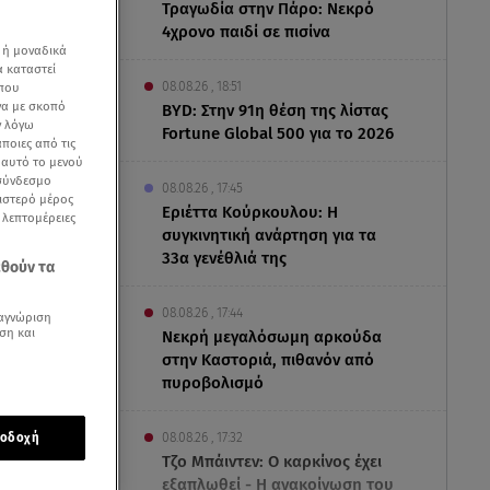
Τραγωδία στην Πάρο: Νεκρό
4χρονο παιδί σε πισίνα
 ή μοναδικά
α καταστεί
08.08.26 , 18:51
 που
να με σκοπό
BYD: Στην 91η θέση της λίστας
ν λόγω
Fortune Global 500 για το 2026
ποιες από τις
ε αυτό το μενού
 σύνδεσμο
08.08.26 , 17:45
ριστερό μέρος
Εριέττα Κούρκουλου: Η
ς λεπτομέρειες
συγκινητική ανάρτηση για τα
33α γενέθλιά της
εθούν τα
08.08.26 , 17:44
αγνώριση
ση και
Νεκρή μεγαλόσωμη αρκούδα
στην Καστοριά, πιθανόν από
πυροβολισμό
47η επέτειο του
08.08.26 , 17:32
οδοχή
ς
μεταξύ
Τζο Μπάιντεν: Ο καρκίνος έχει
εξαπλωθεί - Η ανακοίνωση του
ο του