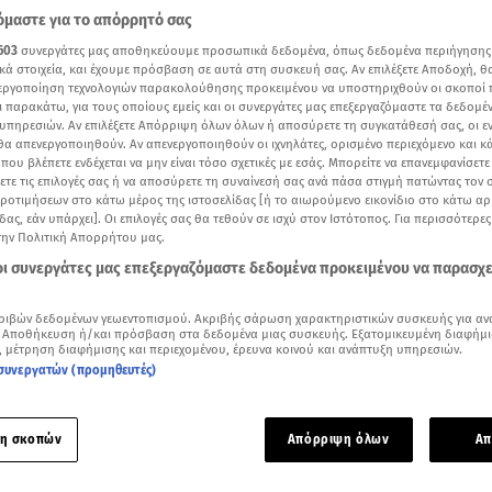
μαστε για το απόρρητό σας
603
συνεργάτες μας αποθηκεύουμε προσωπικά δεδομένα, όπως δεδομένα περιήγησης
κά στοιχεία, και έχουμε πρόσβαση σε αυτά στη συσκευή σας. Αν επιλέξετε Αποδοχή, θ
νεργοποίηση τεχνολογιών παρακολούθησης προκειμένου να υποστηριχθούν οι σκοποί
ι παρακάτω, για τους οποίους εμείς και οι συνεργάτες μας επεξεργαζόμαστε τα δεδομέ
υπηρεσιών. Αν επιλέξετε Απόρριψη όλων όλων ή αποσύρετε τη συγκατάθεσή σας, οι ε
 θα απενεργοποιηθούν. Αν απενεργοποιηθούν οι ιχνηλάτες, ορισμένο περιεχόμενο και κά
 που βλέπετε ενδέχεται να μην είναι τόσο σχετικές με εσάς. Μπορείτε να επανεμφανίσετ
ξετε τις επιλογές σας ή να αποσύρετε τη συναίνεσή σας ανά πάσα στιγμή πατώντας τον
προτιμήσεων στο κάτω μέρος της ιστοσελίδας [ή το αιωρούμενο εικονίδιο στο κάτω α
δας, εάν υπάρχει]. Οι επιλογές σας θα τεθούν σε ισχύ στον Ιστότοπος. Για περισσότερε
την Πολιτική Απορρήτου μας.
 οι συνεργάτες μας επεξεργαζόμαστε δεδομένα προκειμένου να παρασχ
Δείτε περισσότερα άρθρα μας στα αποτελέσματα αναζήτησης
ριβών δεδομένων γεωεντοπισμού. Ακριβής σάρωση χαρακτηριστικών συσκευής για αν
Add star.gr on Google
 Αποθήκευση ή/και πρόσβαση στα δεδομένα μιας συσκευής. Εξατομικευμένη διαφήμι
, μέτρηση διαφήμισης και περιεχομένου, έρευνα κοινού και ανάπτυξη υπηρεσιών.
συνεργατών (προμηθευτές)
εο όσα συνέβησαν το μεσημέρι της 17ης Νοεμβρίου στο κέντρο της Αθήνας κατά την 
η σκοπών
Απόρριψη όλων
Απ
λήθηκε το μεσημέρι της Τρίτης στο κέντρο της
Θεσσαλονίκη
και διαδηλωτών με αφορμή τις συγκεντρώσεις για την
επέτει