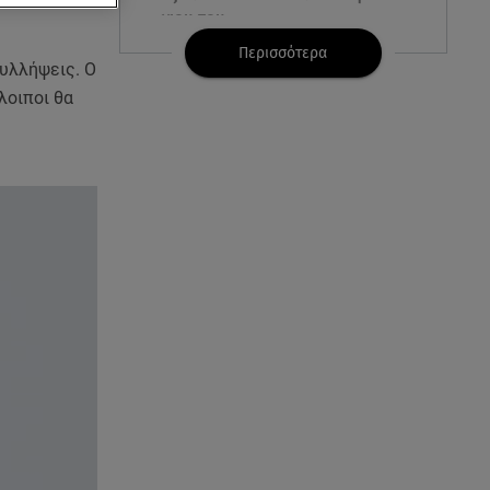
γιου του
Περισσότερα
συλλήψεις. Ο
08.08.26 , 17:20
Ανδρομάχη: «Είσαι το φως στη
λοιποι θα
ζωή μου» – Η νέα ανάρτηση με
τον γιο της
08.08.26 , 16:52
Δανάη Μπακογιάννη: Η κόρη
του Κώστα Μπακογιάννη έκανε
πανελλήνιο ρεκόρ
08.08.26 , 16:45
Πένθος για τον Λιονέλ Μέσι -
Πέθανε ο πατέρας του Χόρχε
στα 68 του χρόνια
08.08.26 , 16:07
Ευγενία Σαμαρά: Διακοπάρει με