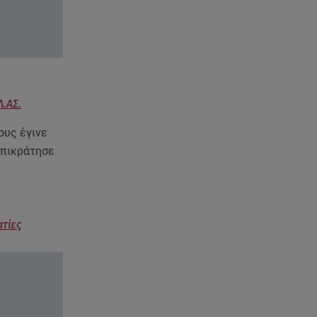
τον Νίκο Μουτσινά - Πού
βρίσκονται;
08.08.26 , 16:00
Back to black: η διαχρονική αξία
του μαύρου στην καλοκαιρινή
γκαρνταρόμπα
Λ.ΑΣ.
ους έγινε
08.08.26 , 15:20
Δούκισσα Νομικού: Από τη
επικράτησε
Μύκονο «πετάχτηκε» στη
Γαλλική Πολυνησία!
08.08.26 , 15:01
τίες
Λυκαβηττός: Σε 57χρονη
γυναίκα ανήκει η σορός που
βρέθηκε σε σπηλιά
08.08.26 , 14:50
Κατερίνα Καινούργιου: Η Πάρος