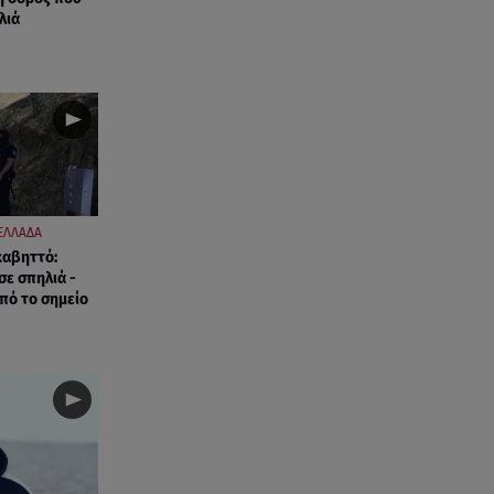
λιά
ΕΛΛΑΔΑ
καβηττό:
σε σπηλιά -
πό το σημείο