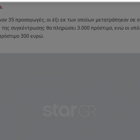
υ
.
ναν 35 προσαγωγές, οι έξι εκ των οποίων μετατράπηκαν σε 
 της συγκέντρωσης θα πληρώσει 3.000 πρόστιμο, ενώ οι υπό
ρόστιμο 300 ευρώ.