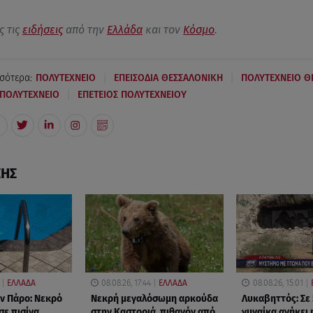
ς τις
ειδήσεις
από την
Ελλάδα
και τον
Κόσμο
.
|
|
σότερα:
ΠΟΛΥΤΕΧΝΕΙΟ
ΕΠΕΙΣΟΔΙΑ ΘΕΣΣΑΛΟΝΙΚΗ
ΠΟΛΥΤΕΧΝΕΙΟ Θ
|
 ΠΟΛΥΤΕΧΝΕΙΟ
ΕΠΕΤΕΙΟΣ ΠΟΛΥΤΕΧΝΕΙΟΥ
ΣΗΣ
ΕΛΛΑΔΑ
08.08.26, 17:44
ΕΛΛΑΔΑ
08.08.26, 15:01
ν Πάρο: Νεκρό
Νεκρή μεγαλόσωμη αρκούδα
Λυκαβηττός: Σε
σε πισίνα
στην Καστοριά, πιθανόν από
γυναίκα ανήκει 