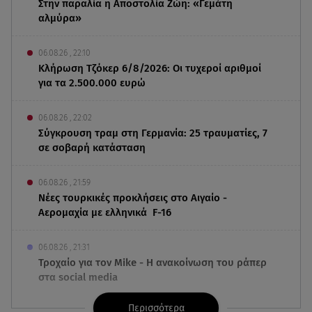
Στην παραλία η Αποστολία Ζώη: «Γεμάτη
αλμύρα»
06.08.26 , 22:10
Κλήρωση Τζόκερ 6/8/2026: Οι τυχεροί αριθμοί
για τα 2.500.000 ευρώ
06.08.26 , 22:02
Σύγκρουση τραμ στη Γερμανία: 25 τραυματίες, 7
σε σοβαρή κατάσταση
06.08.26 , 21:59
Νέες τουρκικές προκλήσεις στο Αιγαίο -
Αερομαχία με ελληνικά F-16
06.08.26 , 21:31
Τροχαίο για τον Mike - Η ανακοίνωση του ράπερ
στα social media
Περισσότερα
06.08.26 , 21:22