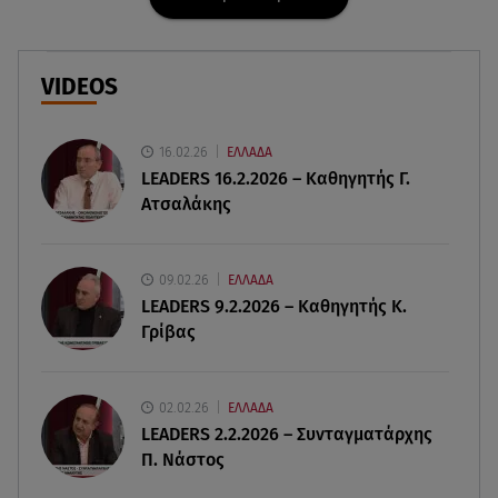
Ισραήλ - Κύπρος - Κρήτη: Το μεγαλύτερο
υποθαλάσσιο καλώδιο στον κόσμο
VIDEOS
06.08.26 , 21:07
Motor Oil: Δωρεά πυροσβεστικών οχημάτων και
εξοπλισμού στον Άγιο Βασίλειο
16.02.26
ΕΛΛΑΔΑ
LEADERS 16.2.2026 – Καθηγητής Γ.
Ατσαλάκης
06.08.26 , 20:49
Άκης Παυλόπουλος: Η τρυφερή εξομολόγηση
της συζύγου του, Ελένης Φωτοπούλου
09.02.26
ΕΛΛΑΔΑ
LEADERS 9.2.2026 – Καθηγητής Κ.
06.08.26 , 20:25
Γρίβας
Πώς επικοινωνούν τα ελικόπτερα στη φωτιά και
ο ρόλος του «συνδέσμου»
02.02.26
ΕΛΛΑΔΑ
06.08.26 , 20:16
LEADERS 2.2.2026 – Συνταγματάρχης
Αθηνά Οικονομάκου από την Μπόρα Μπόρα:
Π. Νάστος
«Έσκασε όλη η κούραση του χειμώνα»