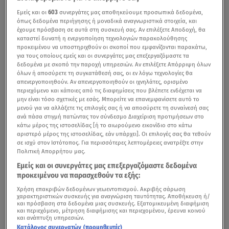
Εμείς και οι
603
συνεργάτες μας αποθηκεύουμε προσωπικά δεδομένα,
όπως δεδομένα περιήγησης ή μοναδικά αναγνωριστικά στοιχεία, και
έχουμε πρόσβαση σε αυτά στη συσκευή σας. Αν επιλέξετε Αποδοχή, θα
καταστεί δυνατή η ενεργοποίηση τεχνολογιών παρακολούθησης
προκειμένου να υποστηριχθούν οι σκοποί που εμφανίζονται παρακάτω,
για τους οποίους εμείς και οι συνεργάτες μας επεξεργαζόμαστε τα
δεδομένα με σκοπό την παροχή υπηρεσιών. Αν επιλέξετε Απόρριψη όλων
όλων ή αποσύρετε τη συγκατάθεσή σας, οι εν λόγω τεχνολογίες θα
απενεργοποιηθούν. Αν απενεργοποιηθούν οι ιχνηλάτες, ορισμένο
περιεχόμενο και κάποιες από τις διαφημίσεις που βλέπετε ενδέχεται να
μην είναι τόσο σχετικές με εσάς. Μπορείτε να επανεμφανίσετε αυτό το
μενού για να αλλάξετε τις επιλογές σας ή να αποσύρετε τη συναίνεσή σας
ανά πάσα στιγμή πατώντας τον σύνδεσμο Διαχείριση προτιμήσεων στο
κάτω μέρος της ιστοσελίδας [ή το αιωρούμενο εικονίδιο στο κάτω
αριστερό μέρος της ιστοσελίδας, εάν υπάρχει]. Οι επιλογές σας θα τεθούν
σε ισχύ στον Ιστότοπος. Για περισσότερες λεπτομέρειες ανατρέξτε στην
Πολιτική Απορρήτου μας.
Εμείς και οι συνεργάτες μας επεξεργαζόμαστε δεδομένα
προκειμένου να παρασχεθούν τα εξής:
Χρήση επακριβών δεδομένων γεωεντοπισμού. Ακριβής σάρωση
χαρακτηριστικών συσκευής για αναγνώριση ταυτότητας. Αποθήκευση ή/
και πρόσβαση στα δεδομένα μιας συσκευής. Εξατομικευμένη διαφήμιση
και περιεχόμενο, μέτρηση διαφήμισης και περιεχομένου, έρευνα κοινού
και ανάπτυξη υπηρεσιών.
Κατάλογος συνεργατών (προμηθευτές)