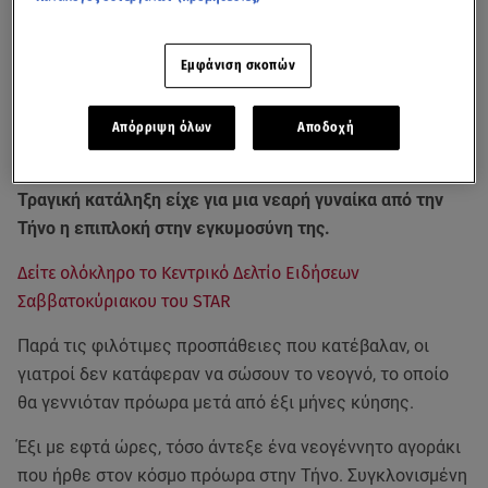
Εμφάνιση σκοπών
Απόρριψη όλων
Αποδοχή
Τραγική κατάληξη είχε για μια νεαρή γυναίκα από την
Τήνο η επιπλοκή στην εγκυμοσύνη της.
Δείτε ολόκληρο το Κεντρικό Δελτίο Ειδήσεων
Σαββατοκύριακου του STAR
Παρά τις φιλότιμες προσπάθειες που κατέβαλαν, οι
γιατροί δεν κατάφεραν να σώσουν το νεογνό, το οποίο
θα γεννιόταν πρόωρα μετά από έξι μήνες κύησης.
Έξι με εφτά ώρες, τόσο άντεξε ένα νεογέννητο αγοράκι
που ήρθε στον κόσμο πρόωρα στην Τήνο. Συγκλονισμένη