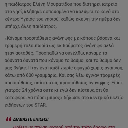
η παιδίατρος Ελένη Μουρατίδου που διατηρεί ιατρείο
στο νησί, κλήθηκε εσπευσμένα να καλύψει το κενό στο
κέντρο Υγείας του νησιού, καθώς εκείνη την ημέρα δεν
υπήρχε άλλη παιδίατρος.
«Κάναμε προσπάθειες ανάνηψης με κόπους βάσανα και
τρομερή ταλαιπωρία ως εκ θαύματος ανένηψε αλλά
ήταν ασταθές. Προσπαθώ να συνέλθω, κάναμε τα
αδύνατα δυνατά που κάναμε το θαύμα και το θαύμα δεν
μας βγήκε. Ήταν ένα παιδί χωρίς σφυγμό χωρίς αναπνοή,
κάτω από 600 γραμμάρια. Και σας λέω έγιναν τρομερές
προσπάθειες, απίστευτες προσπάθειες ανάνηψης. Είμαι
γιατρός 24 χρόνια ούτε κι εγώ δεν πίστευα ότι θα
καταφέρει να πάρει μπρος» δήλωσε στο κεντρικό δελτίο
ειδήσεων του STAR.
Θρίλερ με πτώση νεαρού από τον τρίτο όροφο στα