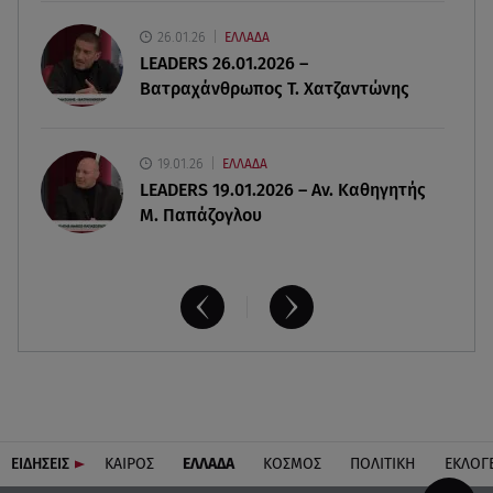
06.08.26 , 20:04
26.01.26
ΕΛΛΑΔΑ
Σαμοθράκη: Συγκλονιστική διάσωση 15χρονης
LEADERS 26.01.2026 –
από δύσβατο φαράγγι
Βατραχάνθρωπος Τ. Χατζαντώνης
19.01.26
ΕΛΛΑΔΑ
LEADERS 19.01.2026 – Αν. Καθηγητής
Μ. Παπάζογλου
ΕΙΔΗΣΕΙΣ
ΚΑΙΡΟΣ
ΕΛΛΑΔΑ
ΚΟΣΜΟΣ
ΠΟΛΙΤΙΚΗ
ΕΚΛΟΓ