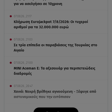
για να ασελγήσει σε 10χρονη
07.08.26 , 21:17
Κλήρωση Eurojackpot 7/8/2026: Οι τυχεροί
αριθμοί για τα 32.000.000 ευρώ
07.08.26 , 21:03
Σε τρία επίπεδα οι παραβιάσεις της Τουρκίας στο
Αιγαίο
07.08.26 , 21:00
MINI Aceman E: Τα αξεσουάρ για περιπετειώδεις
διαδρομές
07.08.26 , 20:47
Χανιά: Νεκρή βρέθηκε αγνοούμενη - Ξέφυγε από
αστυνομικούς που την εντόπισαν
07.08.26 , 20:18