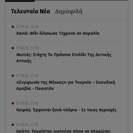
Τελευταία Νέα
Δημοφιλή
07.08.26 , 22:40
Χανιά: Φίδι δάγκωσε 13χρονο σε παραλία
07.08.26 , 22:05
Φωτιές: Στάχτη Το Πράσινο Στολίδι Της Δυτικής
Αττικής
07.08.26 , 21:50
«Συμφωνία της Μέκκας» για Τουρκία – Σαουδική
Αραβία - Πακιστάν
07.08.26 , 21:50
Καιρός: Έρχονται ξανά 40άρια - Σε ποιες περιοχές
07.08.26 , 21:32
Κρήτη: Τουρίστας ρωτούσε πόσο να πληρώσει