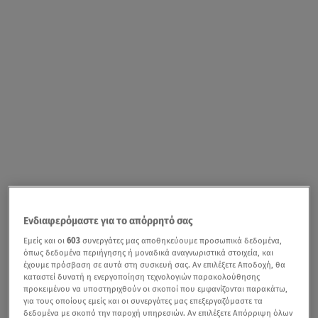
Ενδιαφερόμαστε για το απόρρητό σας
Εμείς και οι
603
συνεργάτες μας αποθηκεύουμε προσωπικά δεδομένα,
όπως δεδομένα περιήγησης ή μοναδικά αναγνωριστικά στοιχεία, και
έχουμε πρόσβαση σε αυτά στη συσκευή σας. Αν επιλέξετε Αποδοχή, θα
καταστεί δυνατή η ενεργοποίηση τεχνολογιών παρακολούθησης
προκειμένου να υποστηριχθούν οι σκοποί που εμφανίζονται παρακάτω,
για τους οποίους εμείς και οι συνεργάτες μας επεξεργαζόμαστε τα
δεδομένα με σκοπό την παροχή υπηρεσιών. Αν επιλέξετε Απόρριψη όλων