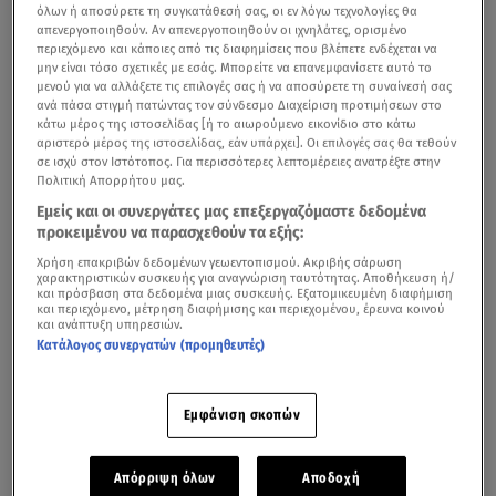
όλων ή αποσύρετε τη συγκατάθεσή σας, οι εν λόγω τεχνολογίες θα
απενεργοποιηθούν. Αν απενεργοποιηθούν οι ιχνηλάτες, ορισμένο
περιεχόμενο και κάποιες από τις διαφημίσεις που βλέπετε ενδέχεται να
μην είναι τόσο σχετικές με εσάς. Μπορείτε να επανεμφανίσετε αυτό το
μενού για να αλλάξετε τις επιλογές σας ή να αποσύρετε τη συναίνεσή σας
ανά πάσα στιγμή πατώντας τον σύνδεσμο Διαχείριση προτιμήσεων στο
κάτω μέρος της ιστοσελίδας [ή το αιωρούμενο εικονίδιο στο κάτω
αριστερό μέρος της ιστοσελίδας, εάν υπάρχει]. Οι επιλογές σας θα τεθούν
σε ισχύ στον Ιστότοπος. Για περισσότερες λεπτομέρειες ανατρέξτε στην
Πολιτική Απορρήτου μας.
Εμείς και οι συνεργάτες μας επεξεργαζόμαστε δεδομένα
προκειμένου να παρασχεθούν τα εξής:
Χρήση επακριβών δεδομένων γεωεντοπισμού. Ακριβής σάρωση
χαρακτηριστικών συσκευής για αναγνώριση ταυτότητας. Αποθήκευση ή/
και πρόσβαση στα δεδομένα μιας συσκευής. Εξατομικευμένη διαφήμιση
και περιεχόμενο, μέτρηση διαφήμισης και περιεχομένου, έρευνα κοινού
και ανάπτυξη υπηρεσιών.
Κατάλογος συνεργατών (προμηθευτές)
Εμφάνιση σκοπών
Απόρριψη όλων
Αποδοχή