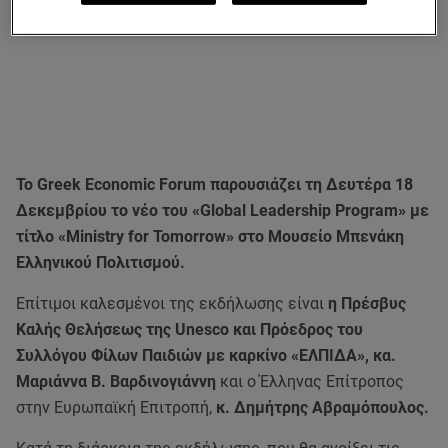
Το Greek Economic Forum παρουσιάζει τη Δευτέρα 18
Δεκεμβρίου το νέο του «Global Leadership Program» με
τίτλο «Ministry for Tomorrow» στο Μουσείο Μπενάκη
Ελληνικού Πολιτισμού.
Επίτιμοι καλεσμένοι της εκδήλωσης είναι
η Πρέσβυς
Καλής Θελήσεως της Unesco και Πρόεδρος του
Συλλόγου Φίλων Παιδιών με καρκίνο «ΕΛΠΙΔΑ», κα.
Μαριάννα Β. Βαρδινογιάννη
και ο Έλληνας Επίτροπος
στην Ευρωπαϊκή Επιτροπή,
κ. Δημήτρης Αβραμόπουλος.