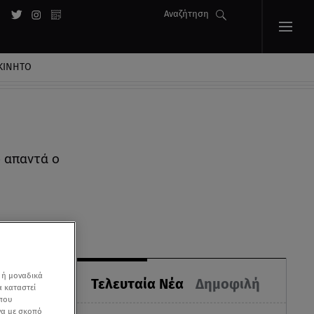
Αναζήτηση
ΚΙΝΗΤΟ
 απαντά ο
 ή μοναδικά
Τελευταία Νέα
Δημοφιλή
α καταστεί
 που
να με σκοπό