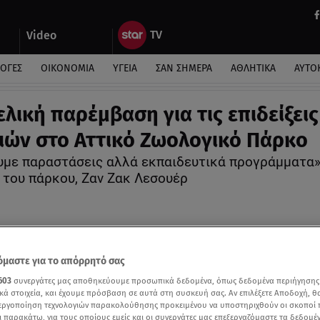
Video
ΛΟΓΕΣ
ΟΙΚΟΝΟΜΙΑ
ΥΓΕΙΑ
ΣΑΝ ΣΗΜΕΡΑ
ΑΘΛΗΤΙΚΑ
ΑΥΤΟ
ελική παρέμβαση για τις επιδείξεις
ιών στο Αττικό Ζωολογικό Πάρκο
υμε παραστάσεις αλλά εκπαιδευτικά προγράμματα»
 του πάρκου, Ζαν Ζακ Λεσουέρ
μαστε για το απόρρητό σας
603
συνεργάτες μας αποθηκεύουμε προσωπικά δεδομένα, όπως δεδομένα περιήγησης
κά στοιχεία, και έχουμε πρόσβαση σε αυτά στη συσκευή σας. Αν επιλέξετε Αποδοχή, θ
νεργοποίηση τεχνολογιών παρακολούθησης προκειμένου να υποστηριχθούν οι σκοποί
ι παρακάτω, για τους οποίους εμείς και οι συνεργάτες μας επεξεργαζόμαστε τα δεδομέ