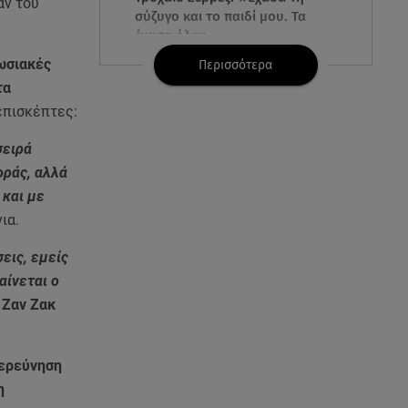
αν του
σύζυγο και το παιδί μου. Τα
έχασα όλα»
ωσιακές
Περισσότερα
07.08.26 , 16:03
τα
Καιρός: Έρχονται ξανά 40άρια -
επισκέπτες:
Σε ποιες περιοχές
σειρά
07.08.26 , 16:00
ράς, αλλά
Ανακάλυψε ξανά τη δύναμή
 και με
σου: μην σε τρομάζει η μυϊκή
ια.
απώλεια
εις, εμείς
07.08.26 , 15:24
αίνεται ο
Ιωάννα Τούνη - Δημήτρης
Ζαν Ζακ
Σπυριδωνίδης: Η throwback
φωτογραφία από την Ίμπιζα
ιερεύνηση
07.08.26 , 15:21
η
Toyota C-HR: Δέκα χρόνια