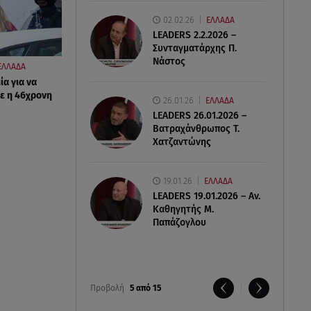
02.02.26
ΕΛΛΑΔΑ
LEADERS 2.2.2026 –
Συνταγματάρχης Π.
Νάστος
ΕΛΛΑΔΑ
ία για να
ε η 46χρονη
26.01.26
ΕΛΛΑΔΑ
LEADERS 26.01.2026 –
Βατραχάνθρωπος Τ.
Χατζαντώνης
19.01.26
ΕΛΛΑΔΑ
LEADERS 19.01.2026 – Αν.
Καθηγητής Μ.
Παπάζογλου
Προβολή
5 από 15