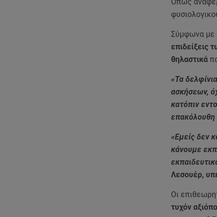
Όπως αναφέρ
φυσιολογικο
Σύμφωνα με
επιδείξεις 
θηλαστικά
πο
«Τα δελφίνι
ασκήσεων, ό
κατόπιν εντ
επακόλουθη 
«Εμείς δεν 
κάνουμε εκπ
εκπαιδευτικ
Λεσουέρ, υπ
Οι επιθεωρ
τυχόν αξιόπ