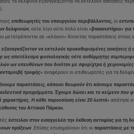
ουν, τα δελφίνια εξαναγκάζονται να εκτελούν ασκήσεις πέρ
ύ.
 τους
επιθεωρητές του υπουργείου περιβάλλοντος,
οι
εντυπ
των δελφινιών
, ούτε λίγο ούτε πολύ είναι
«βασανιστήριο» για 
υ μετατρέπονται σε «κλόουν» δίνοντας παραστάσεις στους 
α εξαναγκάζονταν να εκτελούν προκαθορισμένες ασκήσεις ή 
χι ως αποτέλεσμα φυσιολογικής ούτε αυθόρμητης συμπεριφο
ολών ων υπευθύνων που δινόταν με σφυρίχτρα ή χειρονομίες
ανταμοιβή τροφής»
αναφέρουν οι επιθεωρητές για τα δελφίν
κάνουμε παραστάσεις, κάποιοι θεωρούν ότι κάνουμε παραστάσ
αιδευτικά προγράμματα. Έχουμε δώσει και το κείμενο που φ
ό χαρακτήρας. Η κάθε παρουσίαση είναι 20 λεπτά»
απάτησε ο
εύθυνος του Αττικού Πάρκου.
ητές
έστειλαν στον εισαγγελέα την έκθεση αυτοψίας για τη δ
οινων πράξεων
.Επίσης επισημαίνουν ότι οι
παραστάσεις με τ