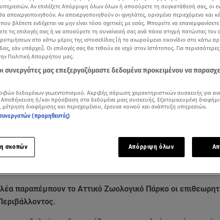
υπηρεσιών. Αν επιλέξετε Απόρριψη όλων όλων ή αποσύρετε τη συγκατάθεσή σας, οι ε
 θα απενεργοποιηθούν. Αν απενεργοποιηθούν οι ιχνηλάτες, ορισμένο περιεχόμενο και κά
 που βλέπετε ενδέχεται να μην είναι τόσο σχετικές με εσάς. Μπορείτε να επανεμφανίσετ
ξετε τις επιλογές σας ή να αποσύρετε τη συναίνεσή σας ανά πάσα στιγμή πατώντας τον
προτιμήσεων στο κάτω μέρος της ιστοσελίδας [ή το αιωρούμενο εικονίδιο στο κάτω α
δας, εάν υπάρχει]. Οι επιλογές σας θα τεθούν σε ισχύ στον Ιστότοπος. Για περισσότερε
την Πολιτική Απορρήτου μας.
 οι συνεργάτες μας επεξεργαζόμαστε δεδομένα προκειμένου να παρασχ
ριβών δεδομένων γεωεντοπισμού. Ακριβής σάρωση χαρακτηριστικών συσκευής για αν
 Αποθήκευση ή/και πρόσβαση στα δεδομένα μιας συσκευής. Εξατομικευμένη διαφήμι
, μέτρηση διαφήμισης και περιεχομένου, έρευνα κοινού και ανάπτυξη υπηρεσιών.
συνεργατών (προμηθευτές)
Δείτε περισσότερα άρθρα μας στα αποτελέσματα αναζήτησης
η σκοπών
Απόρριψη όλων
Απ
Add star.gr on Google
ελέα παραπέμπουν το Αττικό Ζωολογικό Πάρκο οι επιθεωρητ
Περιβάλλοντος.