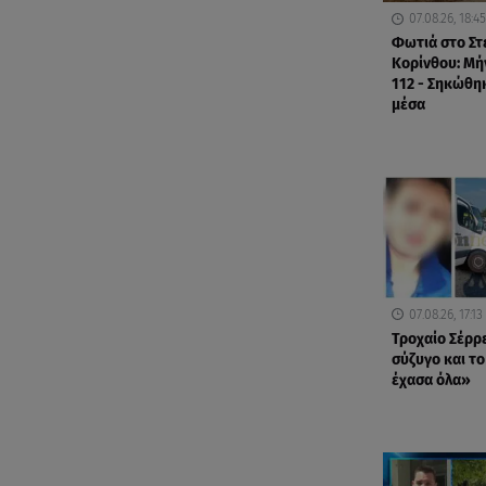
07.08.26, 18:45
Φωτιά στο Στ
Κορίνθου: Μή
112 - Σηκώθη
μέσα
07.08.26, 17:13
Τροχαίο Σέρρ
σύζυγο και το
έχασα όλα»