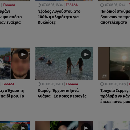
ΕΛΛΑΔΑ
07.08.26, 18:34
ΕΛΛΑΔΑ
07.08.26, 17:44
εφάνι
Έξοδος Αυγούστου: Στο
Παιδικοί σταθμο
νυμα από το
100% η πληρότητα για
βγαίνουν τα πρ
καν εναέρια
Κυκλάδες
αποτελέσματα
ΕΛΛΑΔΑ
07.08.26, 16:03
ΕΛΛΑΔΑ
07.08.26, 15:09
ες: «Έχασα τη
Καιρός: Έρχονται ξανά
Τροχαίο Σέρρες:
 παιδί μου. Τα
40άρια - Σε ποιες περιοχές
πρόλαβα να κάν
έπεσε πάνω μο