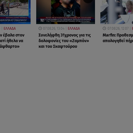
5
ΕΛΛΑΔΑ
07.08.26, 13:04
ΕΛΛΑΔΑ
07.08.26, 12:07
ν έβαλα στον
Συνελήφθη 31χρονος για τις
Marfin: Προθεσμ
ατί ήθελα να
δολοφονίες του «Ζαμπόν»
απολογηθεί πήρ
 άφθαρτο»
και του Σκαφτούρου