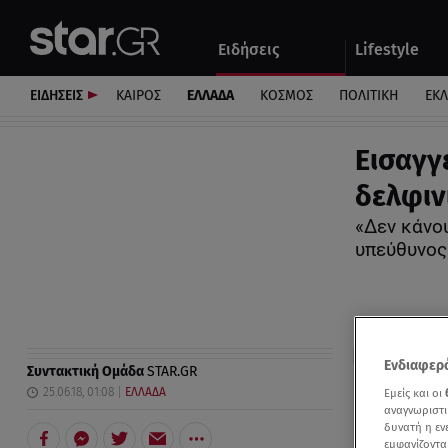
Αθλητικά
Quiz
Ειδήσεις
Lifestyle
Αυτοκίνητο
ΕΙΔΗΣΕΙΣ
ΚΑΙΡΟΣ
ΕΛΛΑΔΑ
ΚΟΣΜΟΣ
ΠΟΛΙΤΙΚΗ
ΕΚ
Εισαγγ
δελφιν
«Δεν κάνο
υπεύθυνος
Ενδιαφερό
Συντακτική Ομάδα
STAR.GR
25.06.18, 01:08
ΕΛΛΑΔΑ
Εμείς και οι
αναγνωριστι
δυνατή η ε
εμφανίζοντα