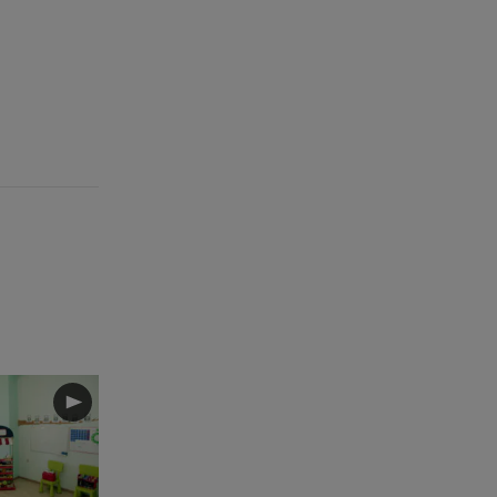
ξεχωριστής καινοτομίας και
επιτυχίας
07.08.26 , 15:09
Τροχαίο Σέρρες: «Δεν πρόλαβα
να κάνω κάτι κι έπεσε πάνω
μου»
07.08.26 , 14:49
Πέθανε η δημοσιογράφος και
πρώην σύζυγος του Βασίλη
Χιώτη, Χριστίνα Πιτουρά
07.08.26 , 14:44
Στεφανίδου: «Κόβει» την ανάσα
με το σώμα της - Οι πόζες με
μαγιό
07.08.26 , 14:05
Μυστράς: «Τον έβαλα στον