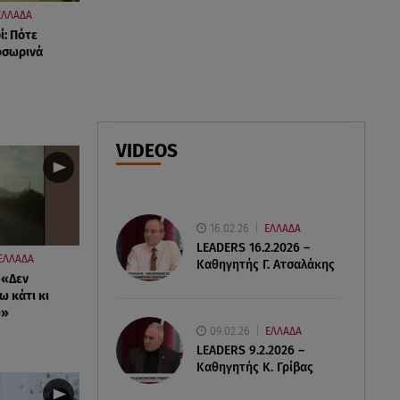
καταψύκτη γιατί ήθελα να τον
ΕΛΛΑΔΑ
κρατήσω άφθαρτο»
ί: Πότε
οσωρινά
07.08.26 , 14:00
K-beauty blush: Τα viral ρουζ
που υπόσχονται το πολυπόθητο
κορεάτικο glow
VIDEOS
07.08.26 , 13:42
Παραλίες: Πάνω από 1.500
έλεγχοι - Στη μάχη drones και
16.02.26
ΕΛΛΑΔΑ
νέες τεχνολογίες
LEADERS 16.2.2026 –
ΕΛΛΑΔΑ
Καθηγητής Γ. Ατσαλάκης
 «Δεν
ω κάτι κι
υ»
09.02.26
ΕΛΛΑΔΑ
LEADERS 9.2.2026 –
Καθηγητής Κ. Γρίβας