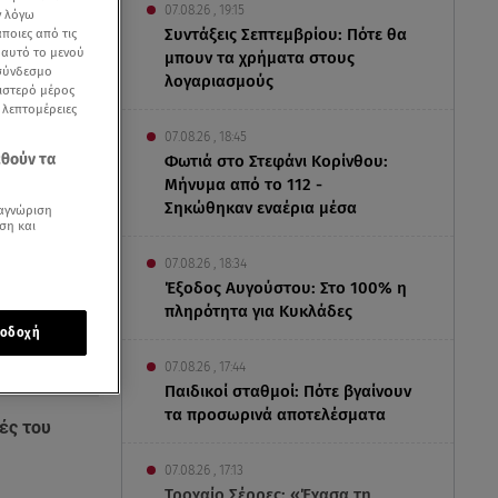
07.08.26 , 19:15
ν λόγω
Συντάξεις Σεπτεμβρίου: Πότε θα
ποιες από τις
ε αυτό το μενού
μπουν τα χρήματα στους
 σύνδεσμο
λογαριασμούς
ριστερό μέρος
ς λεπτομέρειες
07.08.26 , 18:45
εθούν τα
Φωτιά στο Στεφάνι Κορίνθου:
Μήνυμα από το 112 -
Σηκώθηκαν εναέρια μέσα
αγνώριση
ση και
07.08.26 , 18:34
Έξοδος Αυγούστου: Στο 100% η
πληρότητα για Κυκλάδες
οδοχή
07.08.26 , 17:44
Παιδικοί σταθμοί: Πότε βγαίνουν
τα προσωρινά αποτελέσματα
ές του
07.08.26 , 17:13
Τροχαίο Σέρρες: «Έχασα τη