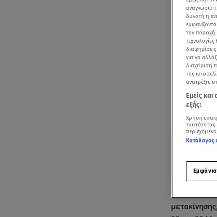
αναγνωριστι
δυνατή η ε
εμφανίζοντα
την παροχή 
τεχνολογίες
διαφημίσεις
για να αλλά
Διαχείριση 
της ιστοσελί
ανατρέξτε σ
Εμείς και
εξής:
Χρήση επακ
Δείτε περισσ
ταυτότητας.
Πρόσθηκη star
περιεχόμενο
Κατάλογος 
Εμφάνισ
Η KOSMORIDE
μετακίνησης,