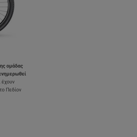
Πώς να αποσυνδεθείς
(ρεαλιστικά) από το άγχος στις
διακοπές
09.08.26 , 11:55
Διακοπές στην Κρήτη κάνει ο
πρωθυπουργός
09.08.26 , 11:48
Αλεξάνδρα Νίκα: Είναι
της ομάδας
περήφανη για την αδερφή της
 ενημερωθεί
Νταίζη - Η ανάρτηση
 έχουν
στο Πεδίον
09.08.26 , 11:38
Κόσοβο: Βουλευτές πέταξαν
αυγά στον υπηρεσιακό
πρωθυπουργό
09.08.26 , 11:23
Μεθυσμένη οδηγός σκότωσε