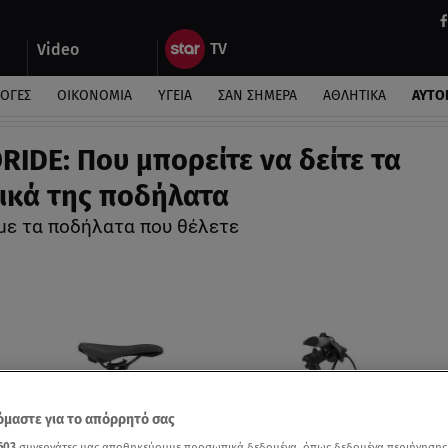
Video
ΛΟΓΕΣ
ΟΙΚΟΝΟΜΙΑ
ΥΓΕΙΑ
ΣΑΝ ΣΗΜΕΡΑ
ΑΘΛΗΤΙΚΑ
ΑΥΤΟ
IDE: Που μπορείτε να δείτε τα
ικά της ποδήλατα
 με τα ποδήλατα που θέλετε
μαστε για το απόρρητό σας
603
συνεργάτες μας αποθηκεύουμε προσωπικά δεδομένα, όπως δεδομένα περιήγησης