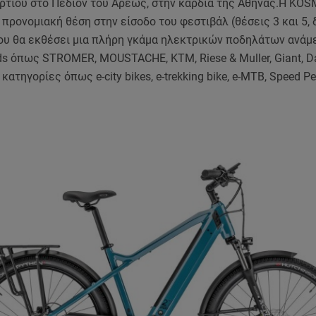
αρτίου στο Πεδίον του Άρεως, στην καρδιά της Αθήνας.Η KO
 προνομιακή θέση στην είσοδο του φεστιβάλ (θέσεις 3 και 5, 
που θα εκθέσει μια πλήρη γκάμα ηλεκτρικών ποδηλάτων ανάμ
s όπως STROMER, MOUSTACHE, KTM, Riese & Muller, Giant, D
κατηγορίες όπως e-city bikes, e-trekking bike, e-MTB, Speed Pe