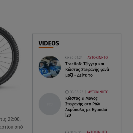
νύφη τη μέρα του γάμου της
09.08.26 , 11:12
Αλέξανδρος Τσουβέλας για Εύα
Καρύδη: «Θα το έκανα 500
φορές»
VIDEOS
09.08.26 , 10:46
30.01.24
ΑΥΤΟΚΙΝΗΤΟ
Μπαμπάς για δεύτερη φορά ο
TractioN: Τζίγγερ και
Γιάννης Κωνσταντέλιας
Κώστας Στεφανής ξανά
μαζί - Δείτε το
03.08.22
ΑΥΤΟΚΙΝΗΤΟ
Κώστας & Μάνος
Στεφανής στο Ράλι
Ακρόπολις με Hyundai
i20
ις 22:00,
αρτίου από
04.12.21
ΑΥΤΟΚΙΝΗΤΟ