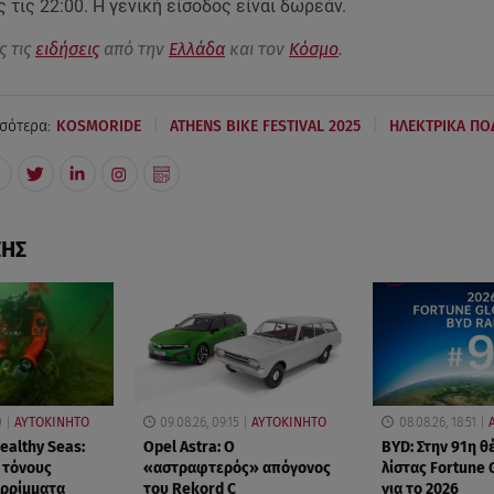
ς τις 22:00. Η γενική είσοδος είναι δωρεάν.
ς τις
ειδήσεις
από την
Ελλάδα
και τον
Κόσμο
.
|
|
σότερα:
KOSMORIDE
ATHENS BIKE FESTIVAL 2025
ΗΛΕΚΤΡΙΚΑ ΠΟ
ΣΗΣ
0
ΑΥΤΟΚΙΝΗΤΟ
09.08.26, 09:15
ΑΥΤΟΚΙΝΗΤΟ
08.08.26, 18:51
ealthy Seas:
Opel Astra: Ο
BYD: Στην 91η θ
 τόνους
«αστραφτερός» απόγονος
λίστας Fortune 
ορρίμματα
του Rekord C
για το 2026