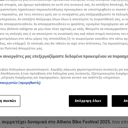
κά στοιχεία, και έχουμε πρόσβαση σε αυτά στη συσκευή σας. Αν επιλέξετε Αποδοχή, θ
νεργοποίηση τεχνολογιών παρακολούθησης προκειμένου να υποστηριχθούν οι σκοποί
ι παρακάτω, για τους οποίους εμείς και οι συνεργάτες μας επεξεργαζόμαστε τα δεδομέ
υπηρεσιών. Αν επιλέξετε Απόρριψη όλων όλων ή αποσύρετε τη συγκατάθεσή σας, οι ε
 θα απενεργοποιηθούν. Αν απενεργοποιηθούν οι ιχνηλάτες, ορισμένο περιεχόμενο και κά
 που βλέπετε ενδέχεται να μην είναι τόσο σχετικές με εσάς. Μπορείτε να επανεμφανίσετ
ξετε τις επιλογές σας ή να αποσύρετε τη συναίνεσή σας ανά πάσα στιγμή πατώντας τον
προτιμήσεων στο κάτω μέρος της ιστοσελίδας [ή το αιωρούμενο εικονίδιο στο κάτω α
δας, εάν υπάρχει]. Οι επιλογές σας θα τεθούν σε ισχύ στον Ιστότοπος. Για περισσότερε
την Πολιτική Απορρήτου μας.
 οι συνεργάτες μας επεξεργαζόμαστε δεδομένα προκειμένου να παρασχ
ριβών δεδομένων γεωεντοπισμού. Ακριβής σάρωση χαρακτηριστικών συσκευής για αν
ότερα άρθρα μας στην αναζήτηση σας
 Αποθήκευση ή/και πρόσβαση στα δεδομένα μιας συσκευής. Εξατομικευμένη διαφήμι
.gr στις επιλογές σας
, μέτρηση διαφήμισης και περιεχομένου, έρευνα κοινού και ανάπτυξη υπηρεσιών.
συνεργατών (προμηθευτές)
Δείτε περισσότερα άρθρα μας στα αποτελέσματα αναζήτησης
Add star.gr on Google
η σκοπών
Απόρριψη όλων
Απ
, κορυφαίος προορισμός για ηλεκτρικά ποδήλατα και λύσει
 συμμετέχει δυναμικά στο Athens Bike Festival 2025
, που επ