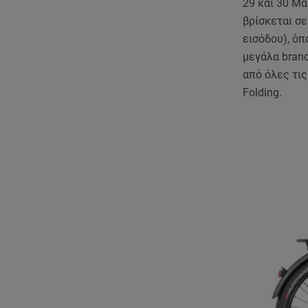
29 και 30 Μ
βρίσκεται σε
εισόδου), ό
μεγάλα brand
από όλες τις 
Folding.