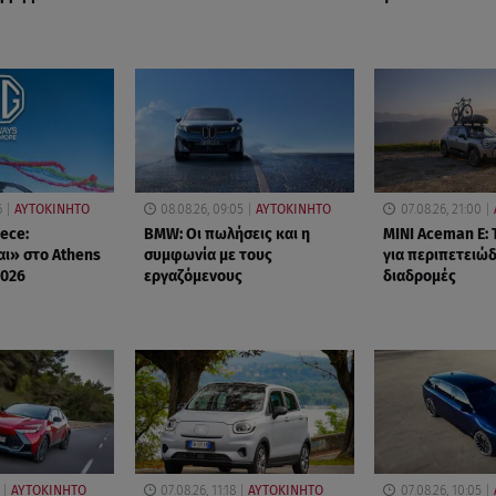
6
ΑΥΤΟΚΙΝΗΤΟ
08.08.26, 09:05
ΑΥΤΟΚΙΝΗΤΟ
07.08.26, 21:00
ece:
BMW: Οι πωλήσεις και η
MINI Aceman E:
ι» στο Athens
συμφωνία με τους
για περιπετειώδ
2026
εργαζόμενους
διαδρομές
ΑΥΤΟΚΙΝΗΤΟ
07.08.26, 11:18
ΑΥΤΟΚΙΝΗΤΟ
07.08.26, 10:05