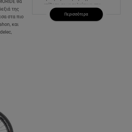
SMORIDE θα
επίθεση σε νοσηλεύτρια στα
δεξιά της
Επείγοντα
Περισσότερα
εσα στα πιο
ahon, και
09.08.26 , 12:28
delec,
Πάρος: Χωρίς ναυαγοσώστη η
πισίνα του beach bar όπου
πνίγηκε ο 4χρονος
09.08.26 , 12:20
Hyundai και Healthy Seas:
Καθάρισαν 36 τόνους θαλάσσια
απορρίμματα
09.08.26 , 12:13
Οι ερωτικές προβλέψεις για την
εβδομάδα 10/08/2026 -
16/08/2026
09.08.26 , 12:00