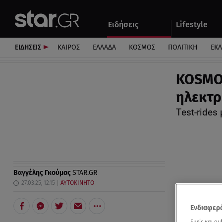
Αθλητικά
Quiz
Ειδήσεις
Lifestyle
Αυτοκίνητο
ΕΙΔΗΣΕΙΣ
ΚΑΙΡΟΣ
ΕΛΛΑΔΑ
ΚΟΣΜΟΣ
ΠΟΛΙΤΙΚΗ
ΕΚ
KOSMOR
ηλεκτρ
Τest-rides
Βαγγέλης Γκούμας
STAR.GR
27.03.25, 12:15
ΑΥΤΟΚΙΝΗΤΟ
Ενδιαφερό
Εμείς και οι