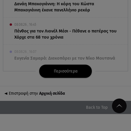
Δανάη Μπακογιάννη: Η κόρη του Κώστα
Μπακογιάννη έκανε πανελλήνιο ρεκόρ
08.08.26 , 16:45
Πένθος για τον Λιονέλ Μέσι - Πέθανε ο πατέρας του
Χόρχε στα 68 του χρόνια
08.08.26 , 16:07
Ευγενία Σαμαρά: Διακοπάρει με τον Νίκο Μουτσινά
- Πού βρίσκονται;
Περισσότερα
08.08.26 , 16:00
Back to black: η διαχρονική αξία του μαύρου στην
καλοκαιρινή γκαρνταρόμπα
Επιστροφή στην
Αρχική σελίδα
08.08.26 , 15:20
Back to Top
Δούκισσα Νομικού: Από τη Μύκονο «πετάχτηκε»
στη Γαλλική Πολυνησία!