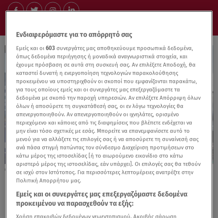
Ενδιαφερόμαστε για το απόρρητό σας
Εμείς και οι
603
συνεργάτες μας αποθηκεύουμε προσωπικά δεδομένα,
όπως δεδομένα περιήγησης ή μοναδικά αναγνωριστικά στοιχεία, και
έχουμε πρόσβαση σε αυτά στη συσκευή σας. Αν επιλέξετε Αποδοχή, θα
καταστεί δυνατή η ενεργοποίηση τεχνολογιών παρακολούθησης
προκειμένου να υποστηριχθούν οι σκοποί που εμφανίζονται παρακάτω,
για τους οποίους εμείς και οι συνεργάτες μας επεξεργαζόμαστε τα
δεδομένα με σκοπό την παροχή υπηρεσιών. Αν επιλέξετε Απόρριψη όλων
όλων ή αποσύρετε τη συγκατάθεσή σας, οι εν λόγω τεχνολογίες θα
απενεργοποιηθούν. Αν απενεργοποιηθούν οι ιχνηλάτες, ορισμένο
περιεχόμενο και κάποιες από τις διαφημίσεις που βλέπετε ενδέχεται να
μην είναι τόσο σχετικές με εσάς. Μπορείτε να επανεμφανίσετε αυτό το
μενού για να αλλάξετε τις επιλογές σας ή να αποσύρετε τη συναίνεσή σας
ανά πάσα στιγμή πατώντας τον σύνδεσμο Διαχείριση προτιμήσεων στο
κάτω μέρος της ιστοσελίδας [ή το αιωρούμενο εικονίδιο στο κάτω
αριστερό μέρος της ιστοσελίδας, εάν υπάρχει]. Οι επιλογές σας θα τεθούν
03.04.25, 18:05
σε ισχύ στον Ιστότοπος. Για περισσότερες λεπτομέρειες ανατρέξτε στην
KOSMORIDE: Έκλεψε τις εντυπώσεις
Πολιτική Απορρήτου μας.
Εμείς και οι συνεργάτες μας επεξεργαζόμαστε δεδομένα
προκειμένου να παρασχεθούν τα εξής:
Χρήση επακριβών δεδομένων γεωεντοπισμού. Ακριβής σάρωση