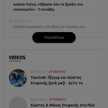
Ιωάννα Τούνη: «Έβγαλα όλο το βράδυ στο
νοσοκομείο» - Τι συνέβη;
09.08.26 , 10:00
Σαλάτα ζυμαρικών: 20 ιδέες για εύκολες και
νόστιμες καλοκαιρινές συνταγές
Περισσότερα
09.08.26 , 09:49
Καιρός: Red Code σε Αττική και άλλες 5 περιοχές
VIDEOS
09.08.26 , 09:15
Opel Astra: Ο «αστραφτερός» απόγονος του
Rekord C
30.01.24
ΑΥΤΟΚΙΝΗΤΟ
TractioN: Τζίγγερ και Κώστας
Στεφανής ξανά μαζί - Δείτε το
09.08.26 , 09:03
Γουίτνεϊ Χιούστον: Οι καταχρήσεις ο γάμος και η
κρυφή σχέση με τη βοηθό της
03.08.22
ΑΥΤΟΚΙΝΗΤΟ
Κώστας & Μάνος Στεφανής στο Ράλι
09.08.26 , 08:44