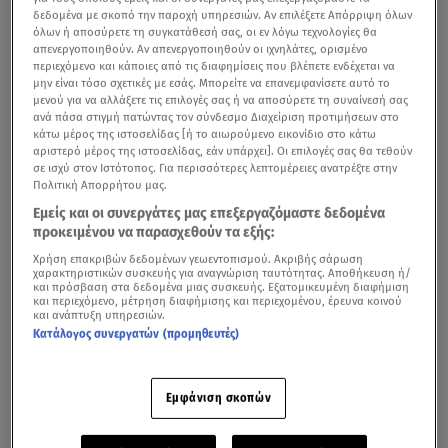
δεδομένα με σκοπό την παροχή υπηρεσιών. Αν επιλέξετε Απόρριψη όλων
όλων ή αποσύρετε τη συγκατάθεσή σας, οι εν λόγω τεχνολογίες θα
απενεργοποιηθούν. Αν απενεργοποιηθούν οι ιχνηλάτες, ορισμένο
περιεχόμενο και κάποιες από τις διαφημίσεις που βλέπετε ενδέχεται να
μην είναι τόσο σχετικές με εσάς. Μπορείτε να επανεμφανίσετε αυτό το
μενού για να αλλάξετε τις επιλογές σας ή να αποσύρετε τη συναίνεσή σας
ανά πάσα στιγμή πατώντας τον σύνδεσμο Διαχείριση προτιμήσεων στο
κάτω μέρος της ιστοσελίδας [ή το αιωρούμενο εικονίδιο στο κάτω
αριστερό μέρος της ιστοσελίδας, εάν υπάρχει]. Οι επιλογές σας θα τεθούν
σε ισχύ στον Ιστότοπος. Για περισσότερες λεπτομέρειες ανατρέξτε στην
Πολιτική Απορρήτου μας.
Εμείς και οι συνεργάτες μας επεξεργαζόμαστε δεδομένα
προκειμένου να παρασχεθούν τα εξής:
Χρήση επακριβών δεδομένων γεωεντοπισμού. Ακριβής σάρωση
χαρακτηριστικών συσκευής για αναγνώριση ταυτότητας. Αποθήκευση ή/
και πρόσβαση στα δεδομένα μιας συσκευής. Εξατομικευμένη διαφήμιση
και περιεχόμενο, μέτρηση διαφήμισης και περιεχομένου, έρευνα κοινού
και ανάπτυξη υπηρεσιών.
Κατάλογος συνεργατών (προμηθευτές)
Εμφάνιση σκοπών