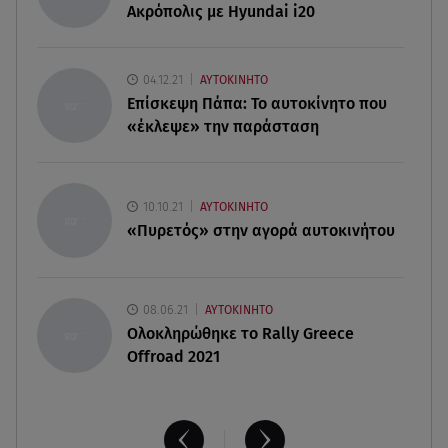
Ακρόπολις με Hyundai i20
Σοβαρό τροχαίο στο Λαγονήσι: Τραυματίες δύο
αστυνομικοί της ΔΙΑΣ
04.12.21
ΑΥΤΟΚΙΝΗΤΟ
09.08.26 , 03:00
Επίσκεψη Πάπα: Το αυτοκίνητο που
Εορτολόγιο: Ποιοι γιορτάζουν στις 9 Αυγούστου
«έκλεψε» την παράσταση
08.08.26 , 23:55
Αττική: Μπαράζ διαρρήξεων – Λεία 70.000 ευρώ
από μεζονέτα
10.10.21
ΑΥΤΟΚΙΝΗΤΟ
«Πυρετός» στην αγορά αυτοκινήτου
08.06.21
ΑΥΤΟΚΙΝΗΤΟ
Ολοκληρώθηκε το Rally Greece
Offroad 2021