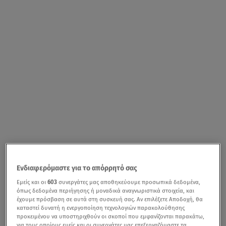
Ενδιαφερόμαστε για το απόρρητό σας
Εμείς και οι
603
συνεργάτες μας αποθηκεύουμε προσωπικά δεδομένα,
όπως δεδομένα περιήγησης ή μοναδικά αναγνωριστικά στοιχεία, και
έχουμε πρόσβαση σε αυτά στη συσκευή σας. Αν επιλέξετε Αποδοχή, θα
καταστεί δυνατή η ενεργοποίηση τεχνολογιών παρακολούθησης
προκειμένου να υποστηριχθούν οι σκοποί που εμφανίζονται παρακάτω,
για τους οποίους εμείς και οι συνεργάτες μας επεξεργαζόμαστε τα