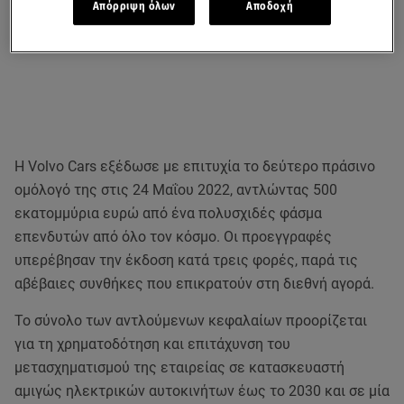
Απόρριψη όλων
Αποδοχή
Η Volvo Cars εξέδωσε με επιτυχία το δεύτερο πράσινο
ομόλογό της στις 24 Μαΐου 2022, αντλώντας 500
εκατομμύρια ευρώ από ένα πολυσχιδές φάσμα
επενδυτών από όλο τον κόσμο. Οι προεγγραφές
υπερέβησαν την έκδοση κατά τρεις φορές, παρά τις
αβέβαιες συνθήκες που επικρατούν στη διεθνή αγορά.
Το σύνολο των αντλούμενων κεφαλαίων προορίζεται
για τη χρηματοδότηση και επιτάχυνση του
μετασχηματισμού της εταιρείας σε κατασκευαστή
αμιγώς ηλεκτρικών αυτοκινήτων έως το 2030 και σε μία