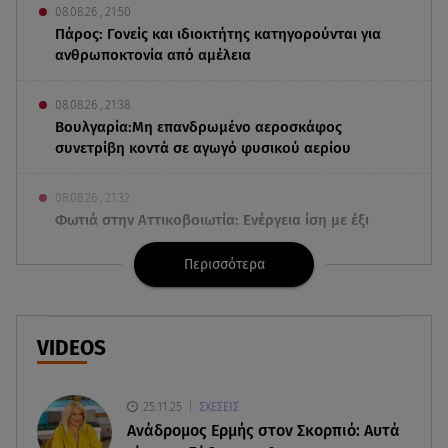
08.08.26 , 21:50
Πάρος: Γονείς και ιδιοκτήτης κατηγορούνται για
ανθρωποκτονία από αμέλεια
08.08.26 , 21:38
Βουλγαρία:Μη επανδρωμένο αεροσκάφος
συνετρίβη κοντά σε αγωγό φυσικού αερίου
08.08.26 , 21:32
Φωτιά στην Αττικοβοιωτία: Ενέργεια ίση με έξι
ατομικές βόμβες
Περισσότερα
08.08.26 , 21:20
«Ισλαμικό ΝΑΤΟ»: Πώς επηρεάζεται η Ελλάδα
από τη νέα συμμαχία
VIDEOS
08.08.26 , 19:19
Τραγωδία στην Πάρο: Νεκρό 4χρονο παιδί σε
25.11.25
ΣΧΕΣΕΙΣ
πισίνα
Ανάδρομος Ερμής στον Σκορπιό: Αυτά