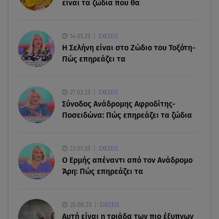
είναι τα ζώδια που θα
08.08.26 , 18:51
BYD: Στην 91η θέση της λίστας Fortune Global
500 για το 2026
14.05.25
ΣΧΕΣΕΙΣ
H Σελήνη είναι στο Ζώδιο του Τοξότη-
Πώς επηρεάζει τα
08.08.26 , 17:45
Εριέττα Κούρκουλου: Η συγκινητική ανάρτηση
για τα 33α γενέθλιά της
27.03.25
ΣΧΕΣΕΙΣ
Σύνοδος Ανάδρομης Αφροδίτης-
08.08.26 , 17:44
Ποσειδώνα: Πώς επηρεάζει τα ζώδια
Νεκρή μεγαλόσωμη αρκούδα στην Καστοριά,
πιθανόν από πυροβολισμό
23.01.25
ΣΧΕΣΕΙΣ
08.08.26 , 17:32
Ο Ερμής απέναντι από τον Ανάδρομο
Τζο Μπάιντεν: Ο καρκίνος έχει εξαπλωθεί - Η
Άρη: Πώς επηρεάζει τα
ανακοίνωση του γιου του
25.08.23
ΣΧΕΣΕΙΣ
Aυτή είναι η τριάδα των πιο έξυπνων