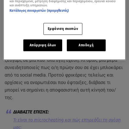
και περιεχόμενο, μέτρηση διαφήμισης και περιεχομένου, έρευνα κοινού
και ανάπτυξη υπηρεσιών.
Κατάλογος συνεργατών (προμηθευτές)
Εμφάνιση σκοπών
Απόρριψη όλων
Αποδοχή
Χωρίσατε φιλικά και υπήρξατε ένα ιδιαίτερα αγαπημένο
ζευγάρι, σε μια καθ’ όλα υγιή σχέση. Κι όμως μια μέρα
συνειδητοποιείς πως ο/η πρώην σου σε έχει μπλοκάρει
από τα social media. Προτού φρικάρεις τελείως και
αρχίσεις να αναρωτιέσαι που έφταιξες, διάβασε τι
μπορεί να σημαίνει η αποφασιστική αυτή κίνησή του/
της.
Τι είναι το microcheating και πώς επηρεάζει τη σχέση
μας;