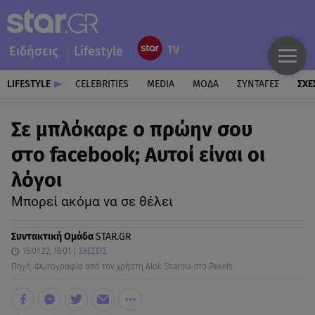
Ειδήσεις
Lifestyle
LIFESTYLE
CELEBRITIES
MEDIA
ΜΟΔΑ
ΣΥΝΤΑΓΕΣ
ΣΧΕ
Σε μπλόκαρε ο πρώην σου
στo facebook; Αυτοί είναι οι
λόγοι
Μπορεί ακόμα να σε θέλει
Συντακτική Ομάδα
STAR.GR
15.01.22, 18:01
ΣΧΕΣΕΙΣ
Πηγή: Φωτογραφία από τον χρήστη Alok Sharma στο Pexels