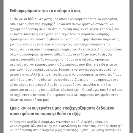
Ενδιαφερόμαστε για το απόρρητό σας
Εμείς και οι
603
συνεργάτες μας αποθηκεύουμε προσωπικά δεδομένα,
όπως δεδομένα περιήγησης ή μοναδικά αναγνωριστικά στοιχεία, και
έχουμε πρόσβαση σε αυτά στη συσκευή σας. Αν επιλέξετε Αποδοχή, θα
καταστεί δυνατή η ενεργοποίηση τεχνολογιών παρακολούθησης
προκειμένου να υποστηριχθούν οι σκοποί που εμφανίζονται παρακάτω,
για τους οποίους εμείς και οι συνεργάτες μας επεξεργαζόμαστε τα
δεδομένα με σκοπό την παροχή υπηρεσιών. Αν επιλέξετε Απόρριψη όλων
όλων ή αποσύρετε τη συγκατάθεσή σας, οι εν λόγω τεχνολογίες θα
απενεργοποιηθούν. Αν απενεργοποιηθούν οι ιχνηλάτες, ορισμένο
περιεχόμενο και κάποιες από τις διαφημίσεις που βλέπετε ενδέχεται να
μην είναι τόσο σχετικές με εσάς. Μπορείτε να επανεμφανίσετε αυτό το
μενού για να αλλάξετε τις επιλογές σας ή να αποσύρετε τη συναίνεσή σας
ανά πάσα στιγμή πατώντας τον σύνδεσμο Διαχείριση προτιμήσεων στο
κάτω μέρος της ιστοσελίδας [ή το αιωρούμενο εικονίδιο στο κάτω
αριστερό μέρος της ιστοσελίδας, εάν υπάρχει]. Οι επιλογές σας θα τεθούν
σε ισχύ στον Ιστότοπος. Για περισσότερες λεπτομέρειες ανατρέξτε στην
Πολιτική Απορρήτου μας.
Εμείς και οι συνεργάτες μας επεξεργαζόμαστε δεδομένα
προκειμένου να παρασχεθούν τα εξής:
Χρήση επακριβών δεδομένων γεωεντοπισμού. Ακριβής σάρωση
χαρακτηριστικών συσκευής για αναγνώριση ταυτότητας. Αποθήκευση ή/
και πρόσβαση στα δεδομένα μιας συσκευής. Εξατομικευμένη διαφήμιση