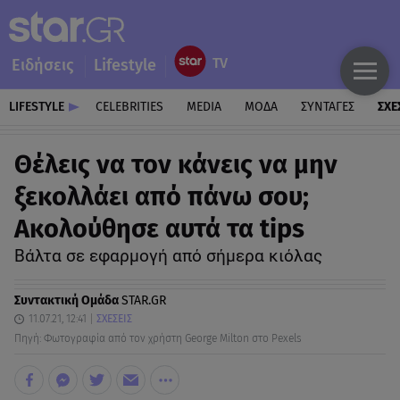
Ειδήσεις
Lifestyle
LIFESTYLE
CELEBRITIES
MEDIA
ΜΟΔΑ
ΣΥΝΤΑΓΕΣ
ΣΧΕ
Θέλεις να τον κάνεις να μην
ξεκολλάει από πάνω σου;
Ακολούθησε αυτά τα tips
Bάλτα σε εφαρμογή από σήμερα κιόλας
Συντακτική Ομάδα
STAR.GR
11.07.21, 12:41
ΣΧΕΣΕΙΣ
Πηγή: Φωτογραφία από τον χρήστη George Milton στο Pexels