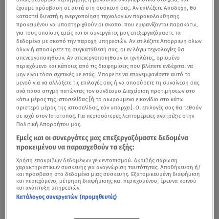
έχουμε πρόσβαση σε αυτά στη συσκευή σας. Αν επιλέξετε Αποδοχή, θα
καταστεί δυνατή η ενεργοποίηση τεχνολογιών παρακολούθησης
προκειμένου να υποστηριχθούν οι σκοποί που εμφανίζονται παρακάτω,
για τους οποίους εμείς και οι συνεργάτες μας επεξεργαζόμαστε τα
δεδομένα με σκοπό την παροχή υπηρεσιών. Αν επιλέξετε Απόρριψη όλων
όλων ή αποσύρετε τη συγκατάθεσή σας, οι εν λόγω τεχνολογίες θα
απενεργοποιηθούν. Αν απενεργοποιηθούν οι ιχνηλάτες, ορισμένο
περιεχόμενο και κάποιες από τις διαφημίσεις που βλέπετε ενδέχεται να
μην είναι τόσο σχετικές με εσάς. Μπορείτε να επανεμφανίσετε αυτό το
μενού για να αλλάξετε τις επιλογές σας ή να αποσύρετε τη συναίνεσή σας
ανά πάσα στιγμή πατώντας τον σύνδεσμο Διαχείριση προτιμήσεων στο
κάτω μέρος της ιστοσελίδας [ή το αιωρούμενο εικονίδιο στο κάτω
αριστερό μέρος της ιστοσελίδας, εάν υπάρχει]. Οι επιλογές σας θα τεθούν
σε ισχύ στον Ιστότοπος. Για περισσότερες λεπτομέρειες ανατρέξτε στην
Πολιτική Απορρήτου μας.
Εμείς και οι συνεργάτες μας επεξεργαζόμαστε δεδομένα
προκειμένου να παρασχεθούν τα εξής:
Χρήση επακριβών δεδομένων γεωεντοπισμού. Ακριβής σάρωση
χαρακτηριστικών συσκευής για αναγνώριση ταυτότητας. Αποθήκευση ή/
και πρόσβαση στα δεδομένα μιας συσκευής. Εξατομικευμένη διαφήμιση
και περιεχόμενο, μέτρηση διαφήμισης και περιεχομένου, έρευνα κοινού
και ανάπτυξη υπηρεσιών.
Κατάλογος συνεργατών (προμηθευτές)