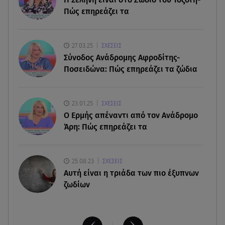
09.08.26 , 10:33
Πώς επηρεάζει τα
ΕΦΕΤ: Ανακαλείται πασίγνωστη μαρμελάδα
φράουλα
27.03.25
ΣΧΕΣΕΙΣ
09.08.26 , 10:13
Σύνοδος Ανάδρομης Αφροδίτης-
Κορυφώνεται η έξοδος του Αυγούστου -
Ποσειδώνα: Πώς επηρεάζει τα ζώδια
«Καρφίτσα δεν πέφτει» στα λιμάνια
09.08.26 , 10:10
23.01.25
ΣΧΕΣΕΙΣ
Ιωάννα Τούνη: «Έβγαλα όλο το βράδυ στο
Ο Ερμής απέναντι από τον Ανάδρομο
νοσοκομείο» - Τι συνέβη;
Άρη: Πώς επηρεάζει τα
25.08.23
ΣΧΕΣΕΙΣ
Aυτή είναι η τριάδα των πιο έξυπνων
ζωδίων