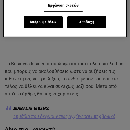
Εμφάνιση σκοπών
Απόρριψη όλων
Αποδοχή
Το Business Insider αποκάλυψε κάποια πολύ εύκολα tips
που μπορείς να ακολουθήσεις ώστε να αυξήσεις τις
πιθανότητες να τραβήξεις το ενδιαφέρον του και στο
τέλος να θέλει να είναι συνεχώς μαζί σου. Μετά από
αυτό το άρθρο, θα μας ευχαριστείς.
Σημάδια που δείχνουν πως αγχώνεσαι υπερβολικά
Λίγο πιο…ανοιχτή