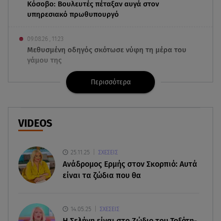
Κόσοβο: Βουλευτές πέταξαν αυγά στον
υπηρεσιακό πρωθυπουργό
09.08.26 , 11:23
Μεθυσμένη οδηγός σκότωσε νύφη τη μέρα του
γάμου της
Περισσότερα
09.08.26 , 11:12
Αλέξανδρος Τσουβέλας για Εύα Καρύδη: «Θα το
έκανα 500 φορές»
VIDEOS
09.08.26 , 10:46
Μπαμπάς για δεύτερη φορά ο Γιάννης
Κωνσταντέλιας
25.11.25
ΣΧΕΣΕΙΣ
Ανάδρομος Ερμής στον Σκορπιό: Αυτά
είναι τα ζώδια που θα
09.08.26 , 10:43
Αλέξης Γεωργούλης: Η ανάρτηση από την
παραλία και οι κοιλιακοί!
14.05.25
ΣΧΕΣΕΙΣ
H Σελήνη είναι στο Ζώδιο του Τοξότη-