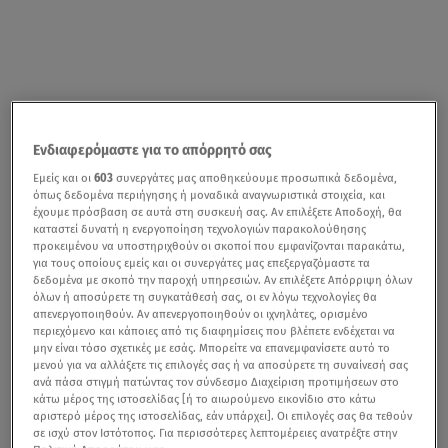
Ενδιαφερόμαστε για το απόρρητό σας
Εμείς και οι
603
συνεργάτες μας αποθηκεύουμε προσωπικά δεδομένα,
όπως δεδομένα περιήγησης ή μοναδικά αναγνωριστικά στοιχεία, και
έχουμε πρόσβαση σε αυτά στη συσκευή σας. Αν επιλέξετε Αποδοχή, θα
καταστεί δυνατή η ενεργοποίηση τεχνολογιών παρακολούθησης
προκειμένου να υποστηριχθούν οι σκοποί που εμφανίζονται παρακάτω,
για τους οποίους εμείς και οι συνεργάτες μας επεξεργαζόμαστε τα
δεδομένα με σκοπό την παροχή υπηρεσιών. Αν επιλέξετε Απόρριψη όλων
όλων ή αποσύρετε τη συγκατάθεσή σας, οι εν λόγω τεχνολογίες θα
απενεργοποιηθούν. Αν απενεργοποιηθούν οι ιχνηλάτες, ορισμένο
περιεχόμενο και κάποιες από τις διαφημίσεις που βλέπετε ενδέχεται να
μην είναι τόσο σχετικές με εσάς. Μπορείτε να επανεμφανίσετε αυτό το
μενού για να αλλάξετε τις επιλογές σας ή να αποσύρετε τη συναίνεσή σας
ανά πάσα στιγμή πατώντας τον σύνδεσμο Διαχείριση προτιμήσεων στο
κάτω μέρος της ιστοσελίδας [ή το αιωρούμενο εικονίδιο στο κάτω
αριστερό μέρος της ιστοσελίδας, εάν υπάρχει]. Οι επιλογές σας θα τεθούν
σε ισχύ στον Ιστότοπος. Για περισσότερες λεπτομέρειες ανατρέξτε στην