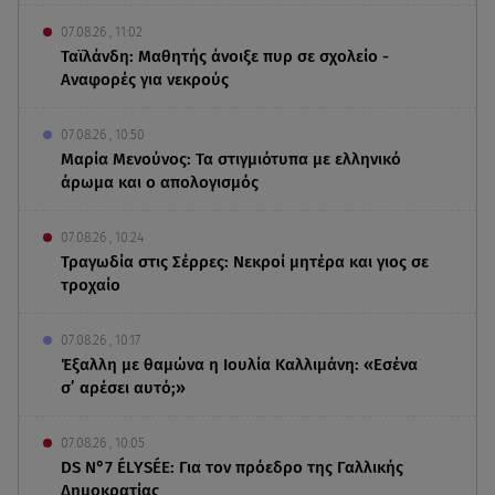
07.08.26 , 11:02
Ταϊλάνδη: Μαθητής άνοιξε πυρ σε σχολείο -
Αναφορές για νεκρούς
07.08.26 , 10:50
Μαρία Μενούνος: Τα στιγμιότυπα με ελληνικό
άρωμα και ο απολογισμός
07.08.26 , 10:24
Τραγωδία στις Σέρρες: Νεκροί μητέρα και γιος σε
τροχαίο
07.08.26 , 10:17
Έξαλλη με θαμώνα η Ιουλία Καλλιμάνη: «Εσένα
σ’ αρέσει αυτό;»
07.08.26 , 10:05
DS N°7 ÉLYSÉE: Για τον πρόεδρο της Γαλλικής
Δημοκρατίας