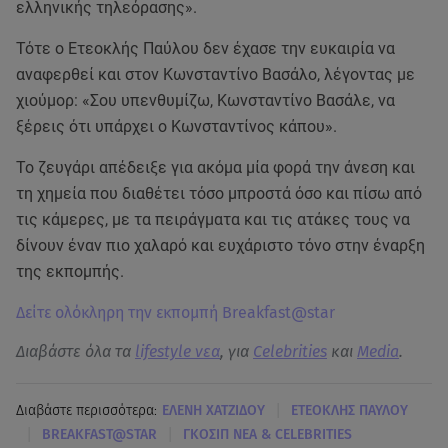
ελληνικής τηλεόρασης».
Τότε ο Ετεοκλής Παύλου δεν έχασε την ευκαιρία να
αναφερθεί και στον Κωνσταντίνο Βασάλο, λέγοντας με
χιούμορ: «Σου υπενθυμίζω, Κωνσταντίνο Βασάλε, να
ξέρεις ότι υπάρχει ο Κωνσταντίνος κάπου».
Το ζευγάρι απέδειξε για ακόμα μία φορά την άνεση και
τη χημεία που διαθέτει τόσο μπροστά όσο και πίσω από
τις κάμερες, με τα πειράγματα και τις ατάκες τους να
δίνουν έναν πιο χαλαρό και ευχάριστο τόνο στην έναρξη
της εκπομπής.
Δείτε ολόκληρη την εκπομπή Breakfast@star
Διαβάστε όλα τα
lifestyle νεα
, για
Celebrities
και
Media
.
|
Διαβάστε περισσότερα:
ΕΛΕΝΗ ΧΑΤΖΙΔΟΥ
ΕΤΕΟΚΛΗΣ ΠΑΥΛΟΥ
|
|
BREAKFAST@STAR
ΓΚΟΣΙΠ ΝΕΑ & CELEBRITIES