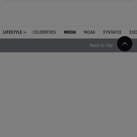
LIFESTYLE
CELEBRITIES
MEDIA
ΜΟΔΑ
ΣΥΝΤΑΓΕΣ
ΣΧΕ
Back to Top