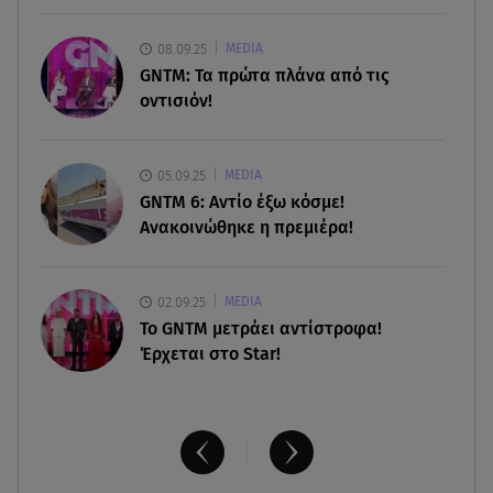
07.08.26 , 09:23
08.09.25
MEDIA
Γουδή: Γυναίκα έπεσε από τον 5ο όροφο
GNTM: Τα πρώτα πλάνα από τις
πολυκατοικίας
οντισιόν!
07.08.26 , 09:06
Κιάρα Φεράνι: Φωτογραφίες από τις διακοπές
05.09.25
MEDIA
της στην Ίμπιζα
GNTM 6: Αντίο έξω κόσμε!
Ανακοινώθηκε η πρεμιέρα!
02.09.25
MEDIA
Το GNTM μετράει αντίστροφα!
Έρχεται στο Star!