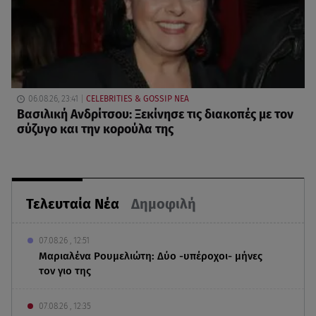
06.08.26, 23:41
CELEBRITIES & GOSSIP ΝΕΑ
Βασιλική Ανδρίτσου: Ξεκίνησε τις διακοπές με τον
σύζυγο και την κορούλα της
Τελευταία Νέα
Δημοφιλή
07.08.26 , 12:51
Μαριαλένα Ρουμελιώτη: Δύο -υπέροχοι- μήνες
τον γιο της
07.08.26 , 12:35