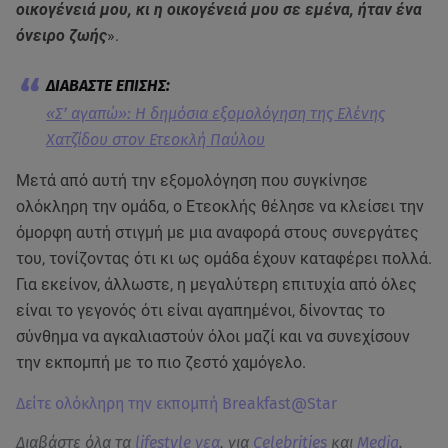
οικογένειά μου, κι η οικογένειά μου σε εμένα, ήταν ένα
όνειρο ζωής
».
«Σ’ αγαπώ»: Η δημόσια εξομολόγηση της Ελένης
Χατζίδου στον Ετεοκλή Παύλου
Μετά από αυτή την εξομολόγηση που συγκίνησε
ολόκληρη την ομάδα, ο Ετεοκλής θέλησε να κλείσει την
όμορφη αυτή στιγμή με μια αναφορά στους συνεργάτες
του, τονίζοντας ότι κι ως ομάδα έχουν καταφέρει πολλά.
Για εκείνον, άλλωστε, η μεγαλύτερη επιτυχία από όλες
είναι το γεγονός ότι είναι αγαπημένοι, δίνοντας το
σύνθημα να αγκαλιαστούν όλοι μαζί και να συνεχίσουν
την εκπομπή με το πιο ζεστό χαμόγελο.
Δείτε ολόκληρη την εκπομπή Breakfast@Star
Διαβάστε όλα τα
lifestyle νεα
, για
Celebrities
και
Media
.