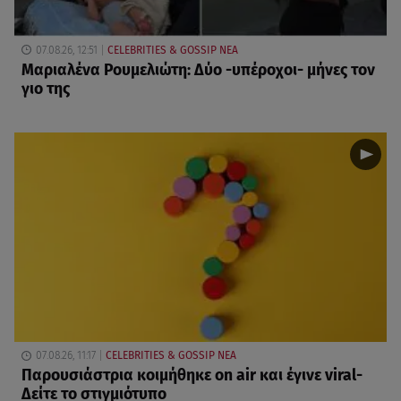
07.08.26, 12:51
CELEBRITIES & GOSSIP ΝΕΑ
Μαριαλένα Ρουμελιώτη: Δύο -υπέροχοι- μήνες τον
γιο της
07.08.26, 11:17
CELEBRITIES & GOSSIP ΝΕΑ
Παρουσιάστρια κοιμήθηκε on air και έγινε viral-
Δείτε το στιγμιότυπο