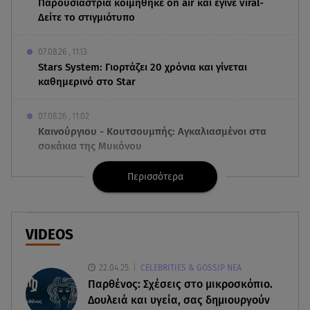
Παρουσιάστρια κοιμήθηκε on air και έγινε viral-
Δείτε το στιγμιότυπο
07.08.26 , 11:13
Stars System: Γιορτάζει 20 χρόνια και γίνεται
καθημερινό στο Star
07.08.26 , 11:02
Καινούργιου - Κουτσουμπής: Αγκαλιασμένοι στα
σοκάκια της Μυκόνου
Περισσότερα
07.08.26 , 11:02
Ταϊλάνδη: Μαθητής άνοιξε πυρ σε σχολείο -
Τουλάχιστον 8 νεκροί
VIDEOS
07.08.26 , 10:50
Μαρία Μενούνος: Τα στιγμιότυπα με ελληνικό
22.04.25
CELEBRITIES & GOSSIP ΝΕΑ
άρωμα και ο απολογισμός
Παρθένος: Σχέσεις στο μικροσκόπιο.
Δουλειά και υγεία, σας δημιουργούν
07.08.26 , 10:24