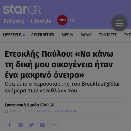
Ειδήσεις
Lifestyle
LIFESTYLE
CELEBRITIES
MEDIA
ΜΟΔΑ
ΣΥΝΤΑΓΕΣ
ΣΧΕ
Ετεοκλής Παύλου: «Να κάνω
τη δική μου οικογένεια ήταν
ένα μακρινό όνειρο»
Όσα είπε ο παρουσιαστής του Breakfast@Star
ανήμερα των γενεθλίων του
Συντακτική Ομάδα
STAR.GR
15.06.26, 09:37
CELEBRITIES & GOSSIP ΝΕΑ