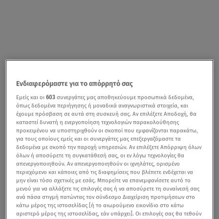
Ενδιαφερόμαστε για το απόρρητό σας
Εμείς και οι
603
συνεργάτες μας αποθηκεύουμε προσωπικά δεδομένα,
όπως δεδομένα περιήγησης ή μοναδικά αναγνωριστικά στοιχεία, και
έχουμε πρόσβαση σε αυτά στη συσκευή σας. Αν επιλέξετε Αποδοχή, θα
καταστεί δυνατή η ενεργοποίηση τεχνολογιών παρακολούθησης
προκειμένου να υποστηριχθούν οι σκοποί που εμφανίζονται παρακάτω,
για τους οποίους εμείς και οι συνεργάτες μας επεξεργαζόμαστε τα
δεδομένα με σκοπό την παροχή υπηρεσιών. Αν επιλέξετε Απόρριψη όλων
όλων ή αποσύρετε τη συγκατάθεσή σας, οι εν λόγω τεχνολογίες θα
απενεργοποιηθούν. Αν απενεργοποιηθούν οι ιχνηλάτες, ορισμένο
περιεχόμενο και κάποιες από τις διαφημίσεις που βλέπετε ενδέχεται να
μην είναι τόσο σχετικές με εσάς. Μπορείτε να επανεμφανίσετε αυτό το
μενού για να αλλάξετε τις επιλογές σας ή να αποσύρετε τη συναίνεσή σας
ανά πάσα στιγμή πατώντας τον σύνδεσμο Διαχείριση προτιμήσεων στο
κάτω μέρος της ιστοσελίδας [ή το αιωρούμενο εικονίδιο στο κάτω
αριστερό μέρος της ιστοσελίδας, εάν υπάρχει]. Οι επιλογές σας θα τεθούν