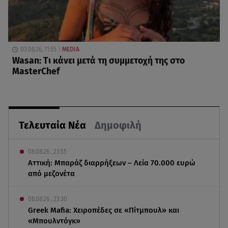
03.08.26, 11:55
MEDIA
Wasan: Tι κάνει μετά τη συμμετοχή της στο
MasterChef
Τελευταία Νέα
Δημοφιλή
08.08.26 , 23:55
Αττική: Μπαράζ διαρρήξεων – Λεία 70.000 ευρώ
από μεζονέτα
08.08.26 , 23:30
Greek Mafia: Χειροπέδες σε «Πίτμπουλ» και
«Μπουλντόγκ»