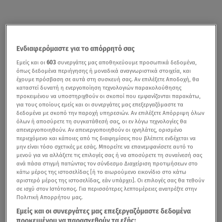
Ενδιαφερόμαστε για το απόρρητό σας
Εμείς και οι
603
συνεργάτες μας αποθηκεύουμε προσωπικά δεδομένα,
όπως δεδομένα περιήγησης ή μοναδικά αναγνωριστικά στοιχεία, και
έχουμε πρόσβαση σε αυτά στη συσκευή σας. Αν επιλέξετε Αποδοχή, θα
καταστεί δυνατή η ενεργοποίηση τεχνολογιών παρακολούθησης
προκειμένου να υποστηριχθούν οι σκοποί που εμφανίζονται παρακάτω,
για τους οποίους εμείς και οι συνεργάτες μας επεξεργαζόμαστε τα
δεδομένα με σκοπό την παροχή υπηρεσιών. Αν επιλέξετε Απόρριψη όλων
όλων ή αποσύρετε τη συγκατάθεσή σας, οι εν λόγω τεχνολογίες θα
απενεργοποιηθούν. Αν απενεργοποιηθούν οι ιχνηλάτες, ορισμένο
περιεχόμενο και κάποιες από τις διαφημίσεις που βλέπετε ενδέχεται να
μην είναι τόσο σχετικές με εσάς. Μπορείτε να επανεμφανίσετε αυτό το
μενού για να αλλάξετε τις επιλογές σας ή να αποσύρετε τη συναίνεσή σας
ανά πάσα στιγμή πατώντας τον σύνδεσμο Διαχείριση προτιμήσεων στο
κάτω μέρος της ιστοσελίδας [ή το αιωρούμενο εικονίδιο στο κάτω
αριστερό μέρος της ιστοσελίδας, εάν υπάρχει]. Οι επιλογές σας θα τεθούν
σε ισχύ στον Ιστότοπος. Για περισσότερες λεπτομέρειες ανατρέξτε στην
Πολιτική Απορρήτου μας.
Εμείς και οι συνεργάτες μας επεξεργαζόμαστε δεδομένα
προκειμένου να παρασχεθούν τα εξής: