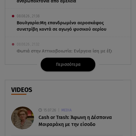
ανθρωποκτονία από αμέλεια
08.08.26 , 21:38
Βουλγαρία:Μη επανδρωμένο αεροσκάφος
συνετρίβη κοντά σε αγωγό φυσικού αερίου
08.08.26 , 21:32
Φωτιά στην Αττικοβοιωτία: Ενέργεια ίση με έξι
ατομικές βόμβες
Περισσότερα
08.08.26 , 21:20
«Ισλαμικό ΝΑΤΟ»: Πώς επηρεάζεται η Ελλάδα
από τη νέα συμμαχία
VIDEOS
08.08.26 , 19:19
Τραγωδία στην Πάρο: Νεκρό 4χρονο παιδί σε
15.07.26
MEDIA
πισίνα
Cash or Trash: Άφωνη η Δέσποινα
Μοιραράκη με την είσοδο
08.08.26 , 18:51
BYD: Στην 91η θέση της λίστας Fortune Global