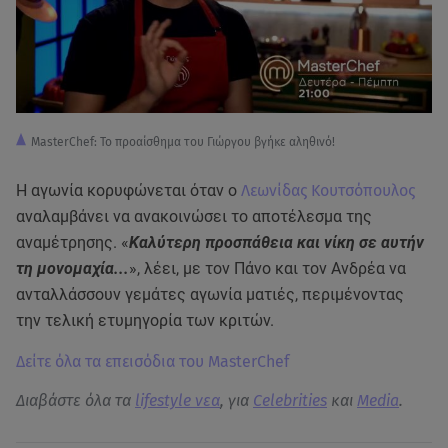
MasterChef: Το προαίσθημα του Γιώργου βγήκε αληθινό!
Η αγωνία κορυφώνεται όταν ο
Λεωνίδας Κουτσόπουλος
αναλαμβάνει να ανακοινώσει το αποτέλεσμα της
αναμέτρησης. «
Καλύτερη προσπάθεια και νίκη σε αυτήν
τη μονομαχία...
», λέει, με τον Πάνο και τον Ανδρέα να
ανταλλάσσουν γεμάτες αγωνία ματιές, περιμένοντας
την τελική ετυμηγορία των κριτών.
Δείτε όλα τα επεισόδια του MasterChef
Διαβάστε όλα τα
lifestyle νεα
, για
Celebrities
και
Media
.