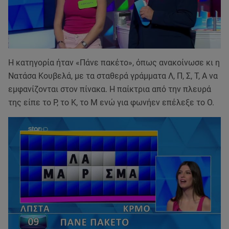
Η κατηγορία ήταν «Πάνε πακέτο», όπως ανακοίνωσε κι η
Νατάσα Κουβελά, με τα σταθερά γράμματα Λ, Π, Σ, Τ, Α να
εμφανίζονται στον πίνακα. Η παίκτρια από την πλευρά
της είπε το Ρ, το Κ, το Μ ενώ για φωνήεν επέλεξε το Ο.