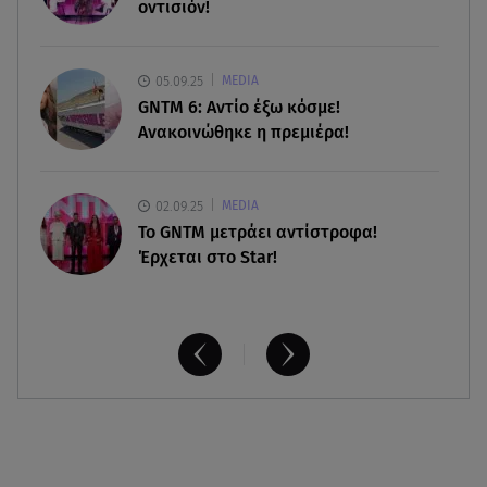
οντισιόν!
07.08.26 , 17:44
Παιδικοί σταθμοί: Πότε βγαίνουν τα προσωρινά
αποτελέσματα
05.09.25
MEDIA
GNTM 6: Αντίο έξω κόσμε!
Ανακοινώθηκε η πρεμιέρα!
02.09.25
MEDIA
Το GNTM μετράει αντίστροφα!
Έρχεται στο Star!