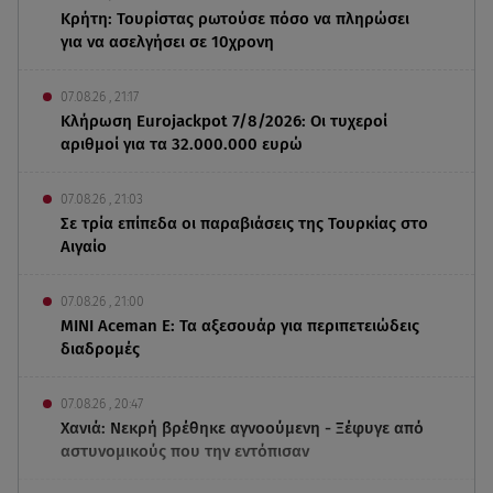
Κρήτη: Τουρίστας ρωτούσε πόσο να πληρώσει
για να ασελγήσει σε 10χρονη
07.08.26 , 21:17
Κλήρωση Eurojackpot 7/8/2026: Οι τυχεροί
αριθμοί για τα 32.000.000 ευρώ
07.08.26 , 21:03
Σε τρία επίπεδα οι παραβιάσεις της Τουρκίας στο
Αιγαίο
07.08.26 , 21:00
MINI Aceman E: Τα αξεσουάρ για περιπετειώδεις
διαδρομές
07.08.26 , 20:47
Χανιά: Νεκρή βρέθηκε αγνοούμενη - Ξέφυγε από
αστυνομικούς που την εντόπισαν