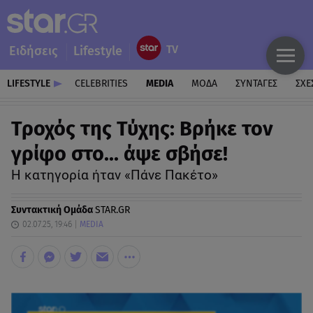
Ειδήσεις
Lifestyle
LIFESTYLE
CELEBRITIES
MEDIA
ΜΟΔΑ
ΣΥΝΤΑΓΕΣ
ΣΧΕ
Τροχός της Τύχης: Βρήκε τον
γρίφο στο... άψε σβήσε!
Η κατηγορία ήταν «Πάνε Πακέτο»
Συντακτική Ομάδα
STAR.GR
02.07.25, 19:46
MEDIA