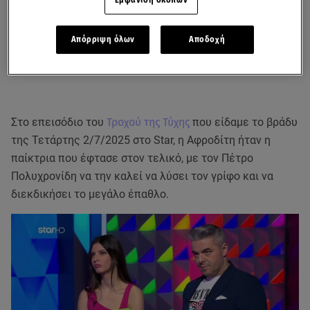
Απόρριψη όλων
Αποδοχή
Στο επεισόδιο του
Τροχού της Τύχης
που είδαμε το βράδυ
της Τετάρτης 2/7/2025 στο Star, η Αφροδίτη ήταν η
παίκτρια που έφτασε στον τελικό, με τον Πέτρο
Πολυχρονίδη να την καλεί να λύσει τον γρίφο και να
διεκδικήσει το μεγάλο έπαθλο.