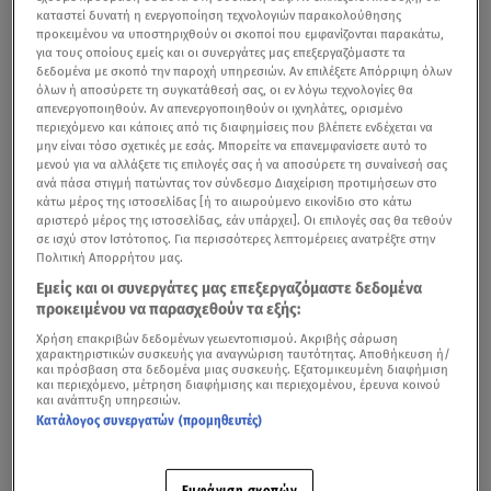
καταστεί δυνατή η ενεργοποίηση τεχνολογιών παρακολούθησης
προκειμένου να υποστηριχθούν οι σκοποί που εμφανίζονται παρακάτω,
για τους οποίους εμείς και οι συνεργάτες μας επεξεργαζόμαστε τα
δεδομένα με σκοπό την παροχή υπηρεσιών. Αν επιλέξετε Απόρριψη όλων
όλων ή αποσύρετε τη συγκατάθεσή σας, οι εν λόγω τεχνολογίες θα
απενεργοποιηθούν. Αν απενεργοποιηθούν οι ιχνηλάτες, ορισμένο
περιεχόμενο και κάποιες από τις διαφημίσεις που βλέπετε ενδέχεται να
μην είναι τόσο σχετικές με εσάς. Μπορείτε να επανεμφανίσετε αυτό το
μενού για να αλλάξετε τις επιλογές σας ή να αποσύρετε τη συναίνεσή σας
ανά πάσα στιγμή πατώντας τον σύνδεσμο Διαχείριση προτιμήσεων στο
κάτω μέρος της ιστοσελίδας [ή το αιωρούμενο εικονίδιο στο κάτω
αριστερό μέρος της ιστοσελίδας, εάν υπάρχει]. Οι επιλογές σας θα τεθούν
σε ισχύ στον Ιστότοπος. Για περισσότερες λεπτομέρειες ανατρέξτε στην
Πολιτική Απορρήτου μας.
Εμείς και οι συνεργάτες μας επεξεργαζόμαστε δεδομένα
προκειμένου να παρασχεθούν τα εξής:
Χρήση επακριβών δεδομένων γεωεντοπισμού. Ακριβής σάρωση
χαρακτηριστικών συσκευής για αναγνώριση ταυτότητας. Αποθήκευση ή/
και πρόσβαση στα δεδομένα μιας συσκευής. Εξατομικευμένη διαφήμιση
και περιεχόμενο, μέτρηση διαφήμισης και περιεχομένου, έρευνα κοινού
και ανάπτυξη υπηρεσιών.
Κατάλογος συνεργατών (προμηθευτές)
Εμφάνιση σκοπών