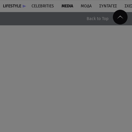
LIFESTYLE
CELEBRITIES
MEDIA
ΜΟΔΑ
ΣΥΝΤΑΓΕΣ
ΣΧΕ
Back to Top