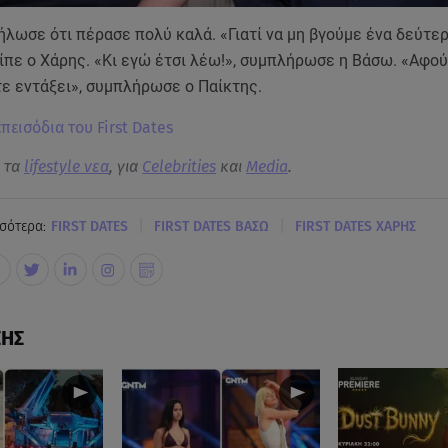
ήλωσε ότι πέρασε πολύ καλά. «Γιατί να μη βγούμε ένα δεύτε
ίπε ο Χάρης. «Κι εγώ έτσι λέω!», συμπλήρωσε η Βάσω. «Αφού
τε εντάξει», συμπλήρωσε ο Παίκτης.
επεισόδια του First Dates
α τα
lifestyle νεα
, για
Celebrities
και
Media
.
|
|
σότερα:
FIRST DATES
FIRST DATES ΒΑΣΩ
FIRST DATES ΧΑΡΗΣ
ΣΗΣ