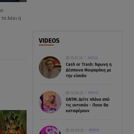
Σαμοθράκη: Συγκλονιστική
διάσωση 15χρονης από
ρο
δύσβατο φαράγγι
 το λέει η
06.08.26 , 19:44
Πότε δεν επιβάλλεται φόρος
VIDEOS
κληρονομιάς σε τραπεζικές
καταθέσεις
15.07.26
MEDIA
Cash or Trash: Άφωνη η
06.08.26 , 19:17
Δέσποινα Μοιραράκη με
Κυψέλη: «Βιώνουμε βαθιά
την είσοδο
οδύνη» - Τι λέει η οικογένεια της
Λίζα
10.09.25
MEDIA
GNTM: Δείτε πλάνα από
τις οντισιόν - Ποιοι θα
καταφέρουν
08.09.25
MEDIA