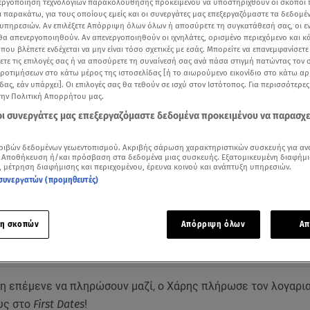
νεργοποίηση τεχνολογιών παρακολούθησης προκειμένου να υποστηριχθούν οι σκοποί
ι παρακάτω, για τους οποίους εμείς και οι συνεργάτες μας επεξεργαζόμαστε τα δεδομέ
υπηρεσιών. Αν επιλέξετε Απόρριψη όλων όλων ή αποσύρετε τη συγκατάθεσή σας, οι ε
 θα απενεργοποιηθούν. Αν απενεργοποιηθούν οι ιχνηλάτες, ορισμένο περιεχόμενο και κά
 που βλέπετε ενδέχεται να μην είναι τόσο σχετικές με εσάς. Μπορείτε να επανεμφανίσετ
ξετε τις επιλογές σας ή να αποσύρετε τη συναίνεσή σας ανά πάσα στιγμή πατώντας τον
προτιμήσεων στο κάτω μέρος της ιστοσελίδας [ή το αιωρούμενο εικονίδιο στο κάτω α
δας, εάν υπάρχει]. Οι επιλογές σας θα τεθούν σε ισχύ στον Ιστότοπος. Για περισσότερε
την Πολιτική Απορρήτου μας.
 οι συνεργάτες μας επεξεργαζόμαστε δεδομένα προκειμένου να παρασχ
ριβών δεδομένων γεωεντοπισμού. Ακριβής σάρωση χαρακτηριστικών συσκευής για αν
 Αποθήκευση ή/και πρόσβαση στα δεδομένα μιας συσκευής. Εξατομικευμένη διαφήμι
, μέτρηση διαφήμισης και περιεχομένου, έρευνα κοινού και ανάπτυξη υπηρεσιών.
Δείτε περισσότερα άρθρα μας στα αποτελέσματα αναζήτησης
συνεργατών (προμηθευτές)
Add star.gr on Google
η σκοπών
Απόρριψη όλων
Απ
ε το άρθρο
--:--
λεπτά
νη επέμενε να πληρώσουν μαζί, ο Χάρης πλήρωσε τον λογαρι
υς στο
First Dates
!