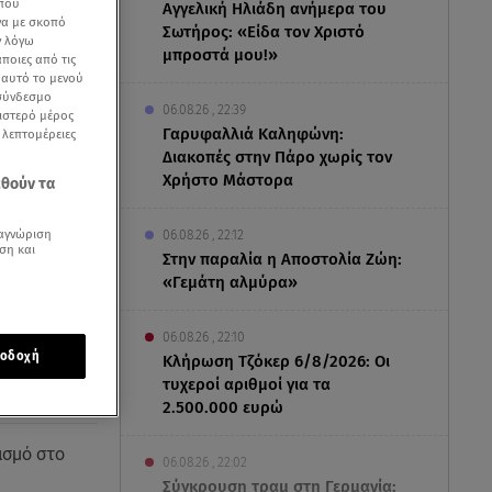
 που
Αγγελική Ηλιάδη ανήμερα του
να με σκοπό
Σωτήρος: «Είδα τον Χριστό
ν λόγω
μπροστά μου!»
ποιες από τις
ε αυτό το μενού
 σύνδεσμο
06.08.26 , 22:39
ριστερό μέρος
Γαρυφαλλιά Καληφώνη:
ς λεπτομέρειες
Διακοπές στην Πάρο χωρίς τον
Χρήστο Μάστορα
εθούν τα
αγνώριση
06.08.26 , 22:12
ση και
Στην παραλία η Αποστολία Ζώη:
«Γεμάτη αλμύρα»
06.08.26 , 22:10
οδοχή
Κλήρωση Τζόκερ 6/8/2026: Οι
τυχεροί αριθμοί για τα
2.500.000 ευρώ
ασμό στο
06.08.26 , 22:02
Σύγκρουση τραμ στη Γερμανία: