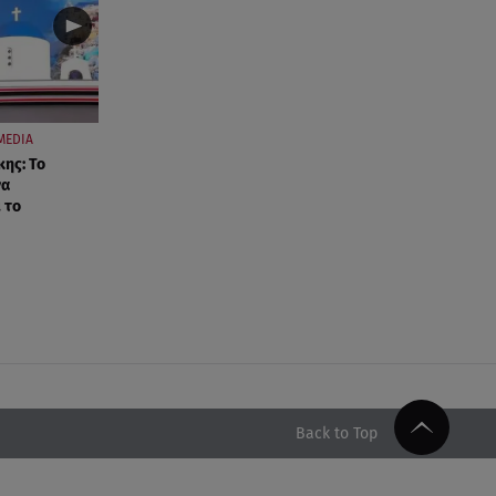
MEDIA
κης: Το
να
 το
Back to Top