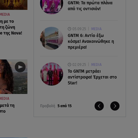
GNTM: Τα πρώτα πλάνα
από τις οντισιόν!
MEDIA
η με το
τη ζώνη
05.09.25
MEDIA
e της Nova!
GNTM 6: Αντίο έξω
κόσμε! Ανακοινώθηκε η
πρεμιέρα!
02.09.25
MEDIA
Το GNTM μετράει
αντίστροφα! Έρχεται στο
Star!
MEDIA
 μετά τη
Προβολή
5 από 15
στο