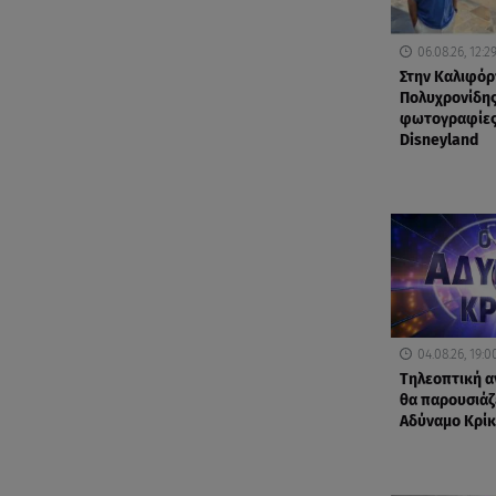
06.08.26, 12:2
Στην Καλιφόρ
Πολυχρονίδης
φωτογραφίες
Disneyland
04.08.26, 19:0
Τηλεοπτική α
θα παρουσιάζε
Αδύναμο Κρίκ