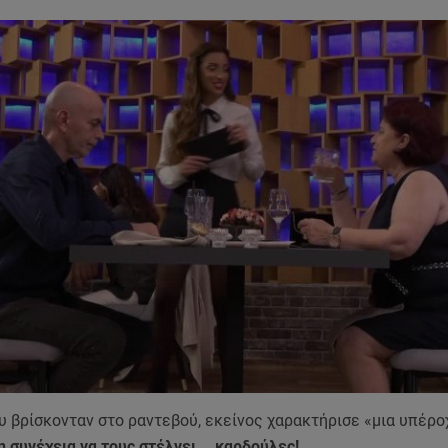
υ βρίσκονταν στο ραντεβού, εκείνος χαρακτήρισε «μια υπέρο
η συνέχεια να τους στέλνει... καρδούλες!