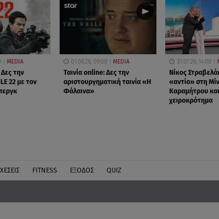
0
MEDIA
01.08.26, 09:00
MEDIA
31.07.26, 14:00
 Δες την
Ταινία online: Δες την
Νίκος Στραβελά
LE 22 με τον
αριστουργηματική ταινία «Η
«αντίο» στη Μί
περγκ
Φάλαινα»
Καραμήτρου και
χειροκρότημα
ΧΕΣΕΙΣ
FITNESS
ΕΞΟΔΟΣ
QUIZ