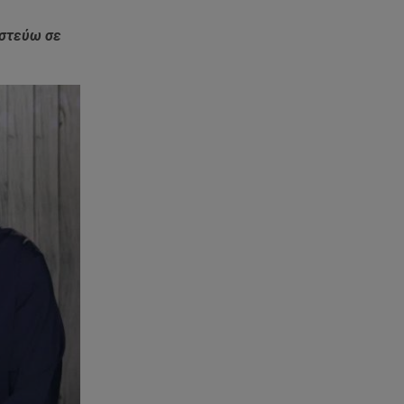
Motor Oil: Δωρεά
πυροσβεστικών οχημάτων και
ιστεύω σε
εξοπλισμού στον Άγιο Βασίλειο
06.08.26 , 20:49
Άκης Παυλόπουλος: Η τρυφερή
εξομολόγηση της συζύγου του,
Ελένης Φωτοπούλου
06.08.26 , 20:25
Πώς επικοινωνούν τα
ελικόπτερα στη φωτιά και ο
ρόλος του «συνδέσμου»
06.08.26 , 20:16
Αθηνά Οικονομάκου από την
Μπόρα Μπόρα: «Έσκασε όλη η
κούραση του χειμώνα»
06.08.26 , 20:04