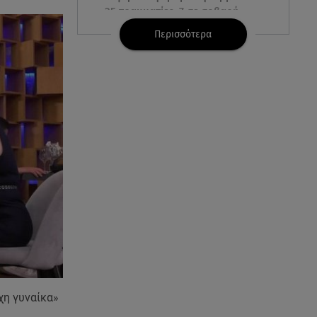
25 τραυματίες, 7 σε σοβαρή
κατάσταση
Περισσότερα
06.08.26 , 21:59
Νέες τουρκικές προκλήσεις στο
Αιγαίο - Αερομαχία με ελληνικά
F-16
06.08.26 , 21:31
Τροχαίο για τον Mike - Η
ανακοίνωση του ράπερ στα
social media
06.08.26 , 21:22
Ισραήλ - Κύπρος - Κρήτη: Το
μεγαλύτερο υποθαλάσσιο
καλώδιο στον κόσμο
χη γυναίκα»
06.08.26 , 21:07