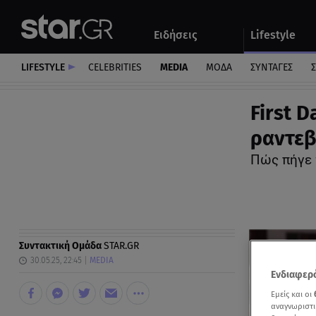
Αθλητικά
Quiz
Ειδήσεις
Lifestyle
Αυτοκίνητο
LIFESTYLE
CELEBRITIES
MEDIA
ΜΟΔΑ
ΣΥΝΤΑΓΕΣ
Σ
First 
ραντεβ
Πώς πήγε 
Συντακτική Ομάδα
STAR.GR
30.05.25, 22:45
MEDIA
Ενδιαφερό
Εμείς και οι
αναγνωριστι