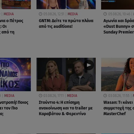
9
MEDIA
05.08.26, 12:51
MEDIA
05.08.26, 10:46
νια ο Πέτρος
GNTM: Δείτε τα πρώτα πλάνα
Αγωνία και δράσ
: Οι
από τις auditions!
«Dust Bunny» σ
 από τη
Sunday Premier
0
MEDIA
03.08.26, 17:11
MEDIA
03.08.26, 11:55
νατροπή! Ποιος
Στούντιο 4: Η επίσημη
Wasan: Tι κάνει
ι τον Πιο
ανακοίνωση και το trailer με
συμμετοχή της 
ο;
Καραβάτου & Φερεντίνο
MasterChef