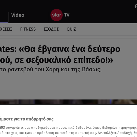
Video
ΧΕΣΕΙΣ
FITNESS
ΕΞΟΔΟΣ
QUIZ
Dates: «Θα έβγαινα ένα δεύτερο
ού, σε σεξουαλικό επίπεδο!»
το ραντεβού του Χάρη και της Βάσως;
μαστε για το απόρρητό σας
603
συνεργάτες μας αποθηκεύουμε προσωπικά δεδομένα, όπως δεδομένα περιήγησης
κά στοιχεία, και έχουμε πρόσβαση σε αυτά στη συσκευή σας. Αν επιλέξετε Αποδοχή, θ