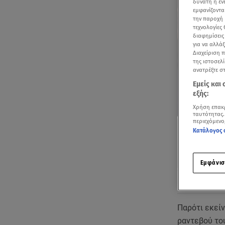
δυνατή η ε
εμφανίζοντα
την παροχή 
τεχνολογίες
διαφημίσεις
για να αλλά
Διαχείριση 
της ιστοσελί
ανατρέξτε σ
Εμείς και
εξής:
Χρήση επακ
ταυτότητας.
περιεχόμενο
Κατάλογος 
Εμφάνισ
Ακούστ
Παρότι εκεί
ραντεβού το