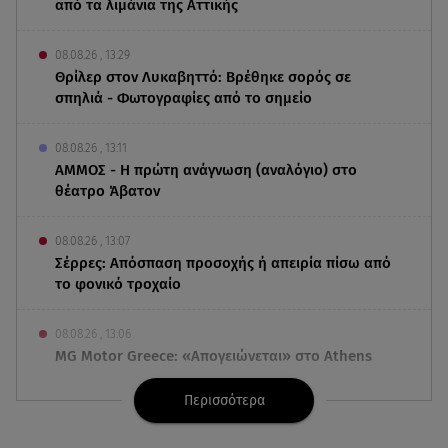
από τα λιμάνια της Αττικής
08.08.26 , 13:29
Θρίλερ στον Λυκαβηττό: Βρέθηκε σορός σε
σπηλιά - Φωτογραφίες από το σημείο
08.08.26 , 13:11
ΑΜΜΟΣ - Η πρώτη ανάγνωση (αναλόγιο) στο
θέατρο Άβατον
08.08.26 , 13:07
Σέρρες: Απόσπαση προσοχής ή απειρία πίσω από
το φονικό τροχαίο
08.08.26 , 13:06
MG Motor Greece: «Απογειώνεται» στο Athens
Flying Week 2026
Περισσότερα
08.08.26 , 12:42