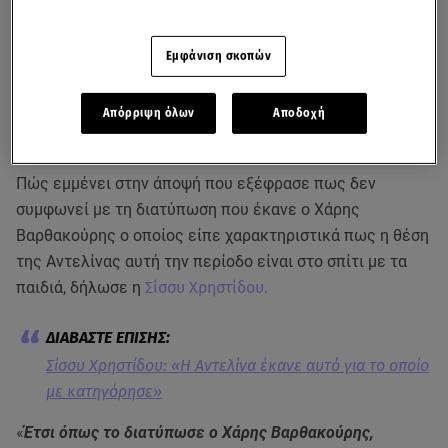
Εμφάνιση σκοπών
Απόρριψη όλων
Αποδοχή
Πώς εμμένει στην άποψή που εξέφρασε πως δεν
συμφωνεί με τη διατύπωση που έκανε ο Χάρης
Βαρθακούρης ο οποίος είπε χαρακτηριστικά πως η θέση
της Αντελίνας αυτή την περίοδο είναι στο σπίτι με τα
παιδιά, δήλωσε η
Σίσσυ Χρηστίδου.
Σίσσυ Xρηστίδου: «Η Αντελίνα έκανε αυτό για το οποίο
με κατηγόρησε»
«
Έτσι όπως το διατύπωσε ο Χάρης Βαρθακούρης,