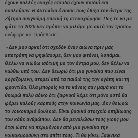
έχουν πολλές ενοχές επειδή έχουν παιδιά και
δουλεύουν. Η Αντελίνα ένιωσε πως έθιξα τον άντρα της.
Ζήτησα συγγνώμη επειδή τη στενοχώρησα. Πες τε να με
φάτε το 2025 δεν πρέπει να μιλάμε με αυτό τον τρόπο
»
ανέφερε και πρόσθεσε:
«
Δεν μου αρκεί ότι σχεδόν έναν αιώνα πριν μας
επετράπη να ψηφίσουμε, δεν μου φτάνει, λυπάμαι.
Θέλω να νιώθω ισότιμη με τον άντρα μου, δεν θέλω να
νιώθω υπό του. Δεν θεωρώ ότι μια γυναίκα που είναι
εργαζόμενη, στερεί από τα παιδιά της την αγάπη και τη
φροντίδα. Όλα μπορείς να τα κάνεις σαν μαμά και το
θεωρώ πολύ άδικο ότι ξαφνικά λέμε ότι μόνο αυτό θα
φέρει καλούς καρπούς στην κοινωνία μας. Δεν θεωρώ
το νοικοκυριό δουλειά. Είναι βασικό στοιχείο επιβίωσης
του κάθε ανθρώπου. Δεν θα μεγαλώσω τους γιους μου
έτσι ώστε να περιμένουν από μια γυναίκα την
νοικοκυροσύνη στο σπίτι τους. Τι θα γίνει; Ξαφνικά