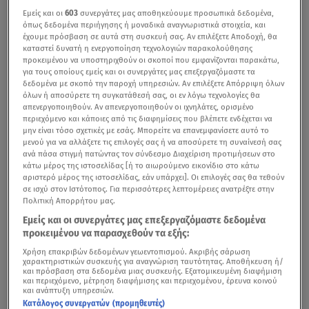
Εμείς και οι
603
συνεργάτες μας αποθηκεύουμε προσωπικά δεδομένα,
όπως δεδομένα περιήγησης ή μοναδικά αναγνωριστικά στοιχεία, και
έχουμε πρόσβαση σε αυτά στη συσκευή σας. Αν επιλέξετε Αποδοχή, θα
καταστεί δυνατή η ενεργοποίηση τεχνολογιών παρακολούθησης
προκειμένου να υποστηριχθούν οι σκοποί που εμφανίζονται παρακάτω,
για τους οποίους εμείς και οι συνεργάτες μας επεξεργαζόμαστε τα
δεδομένα με σκοπό την παροχή υπηρεσιών. Αν επιλέξετε Απόρριψη όλων
όλων ή αποσύρετε τη συγκατάθεσή σας, οι εν λόγω τεχνολογίες θα
απενεργοποιηθούν. Αν απενεργοποιηθούν οι ιχνηλάτες, ορισμένο
περιεχόμενο και κάποιες από τις διαφημίσεις που βλέπετε ενδέχεται να
μην είναι τόσο σχετικές με εσάς. Μπορείτε να επανεμφανίσετε αυτό το
μενού για να αλλάξετε τις επιλογές σας ή να αποσύρετε τη συναίνεσή σας
ανά πάσα στιγμή πατώντας τον σύνδεσμο Διαχείριση προτιμήσεων στο
κάτω μέρος της ιστοσελίδας [ή το αιωρούμενο εικονίδιο στο κάτω
αριστερό μέρος της ιστοσελίδας, εάν υπάρχει]. Οι επιλογές σας θα τεθούν
σε ισχύ στον Ιστότοπος. Για περισσότερες λεπτομέρειες ανατρέξτε στην
Πολιτική Απορρήτου μας.
Εμείς και οι συνεργάτες μας επεξεργαζόμαστε δεδομένα
προκειμένου να παρασχεθούν τα εξής:
Χρήση επακριβών δεδομένων γεωεντοπισμού. Ακριβής σάρωση
χαρακτηριστικών συσκευής για αναγνώριση ταυτότητας. Αποθήκευση ή/
και πρόσβαση στα δεδομένα μιας συσκευής. Εξατομικευμένη διαφήμιση
και περιεχόμενο, μέτρηση διαφήμισης και περιεχομένου, έρευνα κοινού
και ανάπτυξη υπηρεσιών.
Κατάλογος συνεργατών (προμηθευτές)