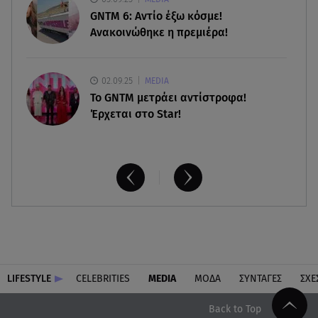
Νέο σκάνδαλο: Η UEFA κατέβαλε εξαψήφιο ποσό
GNTM 6: Αντίο έξω κόσμε!
στην ερωμένη του Ινφαντίνο
Ανακοινώθηκε η πρεμιέρα!
02.09.25
MEDIA
Το GNTM μετράει αντίστροφα!
Έρχεται στο Star!
LIFESTYLE
CELEBRITIES
MEDIA
ΜΟΔΑ
ΣΥΝΤΑΓΕΣ
ΣΧΕ
Back to Top