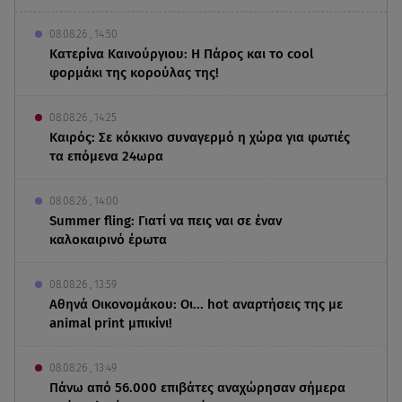
08.08.26 , 14:50
Κατερίνα Καινούργιου: Η Πάρος και το cool
φορμάκι της κορούλας της!
08.08.26 , 14:25
Καιρός: Σε κόκκινο συναγερμό η χώρα για φωτιές
τα επόμενα 24ωρα
08.08.26 , 14:00
Summer fling: Γιατί να πεις ναι σε έναν
καλοκαιρινό έρωτα
08.08.26 , 13:59
Αθηνά Οικονομάκου: Οι... hot αναρτήσεις της με
animal print μπικίνι!
08.08.26 , 13:49
Πάνω από 56.000 επιβάτες αναχώρησαν σήμερα