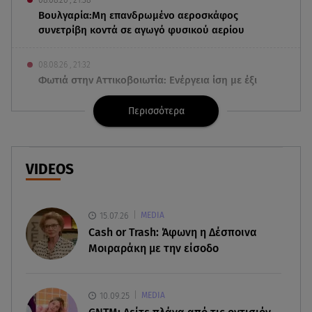
08.08.26 , 21:38
Βουλγαρία:Μη επανδρωμένο αεροσκάφος
συνετρίβη κοντά σε αγωγό φυσικού αερίου
08.08.26 , 21:32
Φωτιά στην Αττικοβοιωτία: Ενέργεια ίση με έξι
ατομικές βόμβες
Περισσότερα
08.08.26 , 21:20
«Ισλαμικό ΝΑΤΟ»: Πώς επηρεάζεται η Ελλάδα
από τη νέα συμμαχία
VIDEOS
08.08.26 , 19:19
Τραγωδία στην Πάρο: Νεκρό 4χρονο παιδί σε
15.07.26
MEDIA
πισίνα
Cash or Trash: Άφωνη η Δέσποινα
Μοιραράκη με την είσοδο
08.08.26 , 18:51
BYD: Στην 91η θέση της λίστας Fortune Global
500 για το 2026
10.09.25
MEDIA