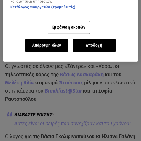
και ανάπτυξη υπηρεσιών.
Κατάλογος συνεργατών (προμηθευτές)
Εμφάνιση σκοπών
Απόρριψη όλων
Αποδοχή
Οι γνωστές σε όλους μας «Σάντρα» και «Χαρά»,
οι
τηλεοπτικές κόρες της
Βάσως Λασκαράκη
και του
Μελέτη Ηλία
στη σειρά
Το σόι σου
, μίλησαν αποκλειστικά
στην κάμερα του
Breakfast@Star
και τη Σοφία
Ραυτοπούλου
.
Αυτές είναι οι σειρές που συνεχίζουν και του χρόνου!
Ο λόγος
για τις Βάσια Γκολφινοπούλου κι Ηλιάνα Γαλάνη