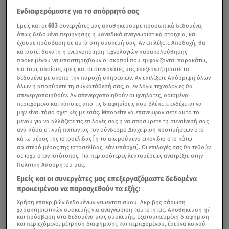
Ενδιαφερόμαστε για το απόρρητό σας
Εμείς και οι
603
συνεργάτες μας αποθηκεύουμε προσωπικά δεδομένα,
όπως δεδομένα περιήγησης ή μοναδικά αναγνωριστικά στοιχεία, και
έχουμε πρόσβαση σε αυτά στη συσκευή σας. Αν επιλέξετε Αποδοχή, θα
καταστεί δυνατή η ενεργοποίηση τεχνολογιών παρακολούθησης
προκειμένου να υποστηριχθούν οι σκοποί που εμφανίζονται παρακάτω,
για τους οποίους εμείς και οι συνεργάτες μας επεξεργαζόμαστε τα
δεδομένα με σκοπό την παροχή υπηρεσιών. Αν επιλέξετε Απόρριψη όλων
όλων ή αποσύρετε τη συγκατάθεσή σας, οι εν λόγω τεχνολογίες θα
απενεργοποιηθούν. Αν απενεργοποιηθούν οι ιχνηλάτες, ορισμένο
περιεχόμενο και κάποιες από τις διαφημίσεις που βλέπετε ενδέχεται να
μην είναι τόσο σχετικές με εσάς. Μπορείτε να επανεμφανίσετε αυτό το
μενού για να αλλάξετε τις επιλογές σας ή να αποσύρετε τη συναίνεσή σας
ανά πάσα στιγμή πατώντας τον σύνδεσμο Διαχείριση προτιμήσεων στο
κάτω μέρος της ιστοσελίδας [ή το αιωρούμενο εικονίδιο στο κάτω
αριστερό μέρος της ιστοσελίδας, εάν υπάρχει]. Οι επιλογές σας θα τεθούν
σε ισχύ στον Ιστότοπος. Για περισσότερες λεπτομέρειες ανατρέξτε στην
Πολιτική Απορρήτου μας.
Εμείς και οι συνεργάτες μας επεξεργαζόμαστε δεδομένα
προκειμένου να παρασχεθούν τα εξής:
Χρήση επακριβών δεδομένων γεωεντοπισμού. Ακριβής σάρωση
χαρακτηριστικών συσκευής για αναγνώριση ταυτότητας. Αποθήκευση ή/
και πρόσβαση στα δεδομένα μιας συσκευής. Εξατομικευμένη διαφήμιση
και περιεχόμενο, μέτρηση διαφήμισης και περιεχομένου, έρευνα κοινού